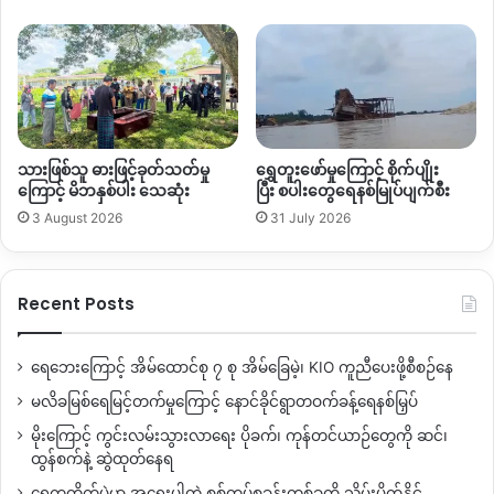
ပေတးေန႔ မြန္းလြဲပိုင္းမွ တိုက္ပြဲျပန္လည္ ျဖစ္ပြားလာေၾကာ
င္း ေဒသခံမ်ားဆိုပါသည္။
တပ္မ (၈၈) စစ္ေၾကာင္းမ်ား KIA တပ္ရင္း (၃၆) စခန္းရွိရာ
Howa Bum ေတာင္ေပၚကို “နယ္ေျမရွင္းလင္းေရး” စစ္ဆ
င္ေသာေၾကာင့္ ည ၈ နာရီခ်ိန္ထိ ႏွစ္ဖက္တိုက္ပြဲ ျဖစ္ပြားၿပီး ျမန္မာ
သားဖြစ်သူ ဓားဖြင့်ခုတ်သတ်မှု
ရွှေတူးဖော်မှုကြောင့် စိုက်ပျိုး
ကြောင့် မိဘနှစ်ပါး သေဆုံး
ပြီး စပါးတွေရေနစ်မြုပ်ပျက်စီး
စစ္တပ္၏ လက္နက္ႀကီး ပစ္ခတ္သံမ်ား ၾကားေနရသည္ဟု ေဒသခံမ်ား
ေျပာပါသည္။
3 August 2026
31 July 2026
“မြန္းလြဲပိုင္း ၄နာရီ မိနစ္ ၂၀ ခန္႔ ကေန KIA တပ္ရင္း (၃၆) စခ
န္း Howa Bum ေတာင္မွာ အခုထပ္မံ တိုက္ပြဲ ျဖစ္ပြားေနပါတယ္။
Recent Posts
တပ္မ (၈၈) ဖက္က သြား တိုက္ခိုက္လို႔ တိုက္ပြဲ ျဖစ္တာပါ။ အခုခ်ိန္ထိ လက္နက္ႀ
ကီးေတြ ပစ္ခတ္ေနပါတယ္”ဟု အမည္မေဖာ္လိုသူ ေဒသခံတစ္ဦး
ရေဘေးကြောင့် အိမ်ထောင်စု ၇ စု အိမ်ခြေမဲ့၊ KIO ကူညီပေးဖို့စီစဉ်နေ
ကခ်င္သတင္းဌာန KNG ကို ၾကာသပေတးေန႔ည ၈နာရီခန္႔မွာ
မလိခမြစ်ရေမြင့်တက်မှုကြောင့် နောင်ခိုင်ရွာတဝက်ခန့်ရေနစ်မြှပ်
ေျပာပါသည္။
မိုးကြောင့် ကွင်းလမ်းသွားလာရေး ပိုခက်၊ ကုန်တင်ယာဉ်တွေကို ဆင်၊
ထွန်စက်နဲ့ ဆွဲထုတ်နေရ
KIA တပ္မဟာ (၆) လက္ေအာက္ တပ္ရင္း (၃၆) နယ္ေျမ မူဆယ္
ရွှေကူတိုက်ပွဲမှာ အရေးပါတဲ့ စစ်တပ်စခန်းတစ်ခုကို သိမ်းပိုက်နိုင်