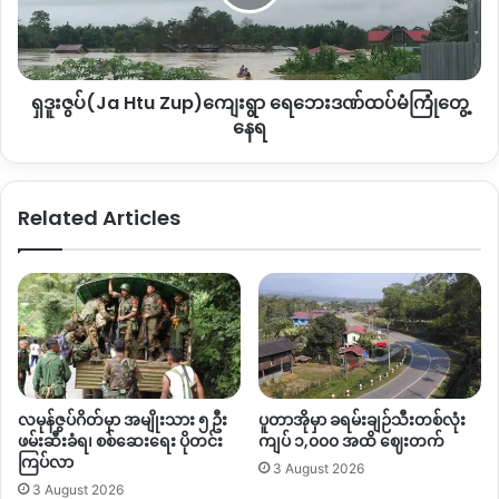
Zup)ကျေးရွာ
ပြည်မြောက်ပိုင်း အထူးသဖြင့် မြောက်ပိုင်းမဟာမိတ် ၄ဖွဲ့ KIA၊ ကိုး
ရေဘေး
ကန့် MNDAA၊ ရခိုင် AA နှင့် တအာင်း TNLA စခန်းများရှိရာ မူဆယ်
ဒဏ်
ထပ်မံ
ခရိုင်အတွင်း ပြုလုပ်နေခြင်းလည်း ဖြစ်သည်။
ရှဒူးဇွပ်(Ja Htu Zup)ကျေးရွာ ရေဘေးဒဏ်ထပ်မံကြုံတွေ့
ကြုံတွေ့
နေရ
နေရ
……..Zawgyi………
Related Articles
ရွမ္းေျမာက္ Howa Bum ေတာင္ေပၚ ျမန္မာ စစ္တပ္ ႏွင့္
KIA တိုက္ပြဲ ျဖစ္ပြား
September 24, 2020/ KNG
လမုန်ဇွပ်ဂိတ်မှာ အမျိုးသား ၅ ဦး
ပူတာအိုမှာ ခရမ်းချဉ်သီးတစ်လုံး
ဖမ်းဆီးခံရ၊ စစ်ဆေးရေး ပိုတင်း
ကျပ် ၁,၀၀၀ အထိ ဈေးတက်
ရွမ္းျပည္ေျမာက္ပိုင္း မူဆယ္ခ႐ိုင္ Howa Bum ေတာင္ေပၚ
ကြပ်လာ
ျမန္မာစစ္တပ္ တပ္မ (၈၈) စစ္ေၾကာင္း ႏွင့္ ကခ်င္လြတ္လပ္ေရးတ
3 August 2026
3 August 2026
ပ္မေတာ္ KIA တပ္ရင္း (၃၆) တပ္ဖြဲ႕မ်ားၾကား စက္တင္ဘာ ၂၄ ၾကာသ