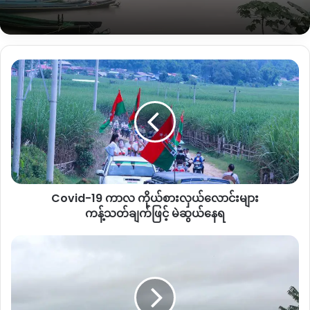
ကြာသပတေးနေ့ည ၈နာရီခန့်မှာ ပြော
ပါသည်။
Covid-
19
KIA တပ်မဟာ (၆) လက်အောက် တပ်ရင်း (၃၆) နယ်မြေ မူဆယ်
ကာလ
ခရိုင် ကြူကုတ် (ပန်ဆိုင်း)မြို့နယ်ခွဲ ဧရိယာအတွင်း တပ်မတော်
ကိုယ်စားလှယ်
တပ်မ (၈၈) နှင့် တပ်မ (၉၉) စစ်ကြောင်းများ “နယ်မြေရှင်းလင်း
လောင်း
ရေး” စစ်ဆင်နေသောကြောင့် ယခုလ စက်တင်ဘာ (၁၀)မှ ပြန်လည်
များ
တိုက်ပွဲများဖြစ်ပွားနေခြင်းဖြစ်ကြောင်း ဒေသခံများ ဆိုပါသည်။
ကန့်သတ်ချက်
ဖြင့်
မဲ
၎င်း တိုက်ပွဲပြန်စခဲ့သည့်နေ့တွင် လူဦးရေ ၃၀၀ ခန့်ရှိ Man Kawng
Covid-19 ကာလ ကိုယ်စားလှယ်လောင်းများ
ဆွယ်
(မန်ကောင်း)ရွာသား အားလုံးသည် နီးစပ်ရာ Man Pying (မန်ပိန်း)
နေရ
ကန့်သတ်ချက်ဖြင့် မဲဆွယ်နေရ
ရွာသို့ စစ်ရှောင် ခိုလှုံနေရသည်ဟု Man Kawng ရွာလူကြီးက အစော
ပိုင်းက ကချင်သတင်းဌာန KNG ကို ပြောပါသည်။
ရှ
ဒူး
ဇွ
တပ်မတော်၏တစ်ဖက်သတ် ထိုးစစ် ရပ်ထားမှုကို စက်တင်ဘာ (၃၀)
ပ်(Ja
ထိ ရက်တိုး ထားသော်လည်း တပ်မ (၈၈)၊ တပ်မ (၉၉) နှင့် တပ်မ
Htu
(၂၂) တပ်ဖွဲ့များက “နေမြေရှင်းလင်းရေး စစ်ဆင်လှုရှားမှု” ကို ရှမ်း