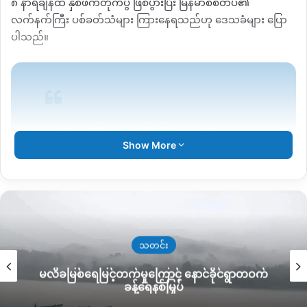
၈ နာရီချိန်ထိ နှစ်ဖက်တိုက်ပွဲ ဖြစ်ပွားပြီး မြန်မာစစ်တပ်၏
လက်နက်ကြီး ပစ်ခတ်သံများ ကြားနေရသည်ဟု ဒေသခံများ ပြော
ပါသည်။
“မွန်းလွဲပိုင်း ၄နာရီ မိနစ် ၂၀ ခန့် ကနေ
Show More
KIA တပ်ရင်း (၃၆) စခန်း Howa Bum
တောင်မှာ အခုထပ်မံ တိုက်ပွဲ ဖြစ်ပွားနေ
ပါတယ်။ တပ်မ (၈၈) ဖက်က သွား
တိုက်ခိုက်လို့ တိုက်ပွဲ ဖြစ်တာပါ။ အခုချိန်
ထိ လက်နက်ကြီးတွေ ပစ်ခတ်နေပါ
သတင်း
တယ်”ဟု အမည်မဖော်လိုသူ ဒေသခံတစ်
မလိခမြစ်ရေမြင့်တက်မှုကြောင့် နောင်ခိုင်ရွာတဝက်
ခန့်ရေနစ်မြှပ်
ဦး ကချင်သတင်းဌာန KNG ကို