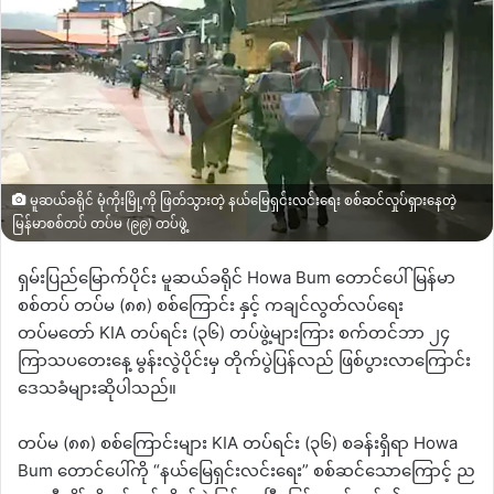
မူဆယ်ခရိုင် မုံကိုးမြို့ကို ဖြတ်သွားတဲ့ နယ်မြေရှင်းလင်းရေး စစ်ဆင်လှုပ်ရှားနေတဲ့
မြန်မာစစ်တပ် တပ်မ (၉၉) တပ်ဖွဲ့
ရှမ်းပြည်မြောက်ပိုင်း မူဆယ်ခရိုင် Howa Bum တောင်ပေါ် မြန်မာ
စစ်တပ် တပ်မ (၈၈) စစ်ကြောင်း နှင့် ကချင်လွတ်လပ်ရေး
တပ်မတော် KIA တပ်ရင်း (၃၆) တပ်ဖွဲ့များကြား စက်တင်ဘာ ၂၄
ကြာသပတေးနေ့ မွန်းလွဲပိုင်းမှ တိုက်ပွဲပြန်လည် ဖြစ်ပွားလာကြောင်း
ဒေသခံများဆိုပါသည်။
တပ်မ (၈၈) စစ်ကြောင်းများ KIA တပ်ရင်း (၃၆) စခန်းရှိရာ Howa
Bum တောင်ပေါ်ကို “နယ်မြေရှင်းလင်းရေး” စစ်ဆင်သောကြောင့် ည