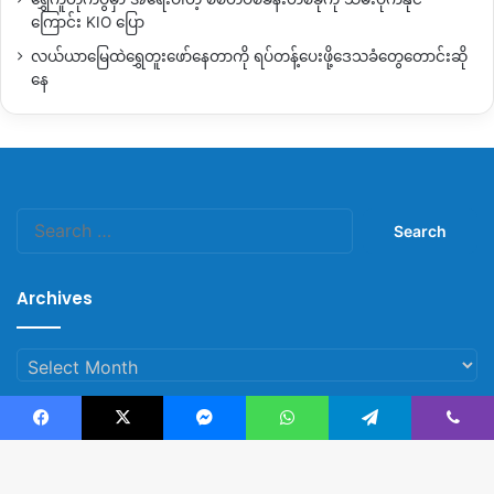
ခ႐ိုင္ ၾကဴကုတ္ (ပန္ဆိုင္း)ၿမိဳ႕နယ္ခြဲ ဧရိယာအတြင္း တပ္မေတာ္
ကြောင်း KIO ပြော
တပ္မ (၈၈) ႏွင့္ တပ္မ (၉၉) စစ္ေၾကာင္းမ်ား “နယ္ေျမရွင္း
လင္းေရး” စစ္ဆင္ေနေသာေၾကာင့္ ယခုလ စက္တင္ဘာ (၁၀)မွ ျ
လယ်ယာမြေထဲရွှေတူးဖော်နေတာကို ရပ်တန့်ပေးဖို့ဒေသခံတွေတောင်းဆို
နေ
ပန္လည္ တိုက္ပြဲမ်ားျဖစ္ပြားေနျခင္းျဖစ္ေၾကာင္း ေဒသခံမ်ား
ဆိုပါသည္။
၎ တိုက္ပြဲျပန္စခဲ့သည့္ေန႔တြင္ လူဦးေရ ၃၀၀ ခန္႔ရွိ Man
Kawng (မန္ေကာင္း)႐ြာသား အားလုံးသည္ နီးစပ္ရာ Man Pying
Search
(မန္ပိန္း) ႐ြာသို႔ စစ္ေရွာင္ ခိုလႈံေနရသည္ဟု Man Kawng ႐ြာ
for:
လူႀကီးက အေစာပိုင္းက ကခ်င္သတင္းဌာန KNG ကို ေျပာပါ
သည္။
Archives
တပ္မေတာ္၏တစ္ဖက္သတ္ ထိုးစစ္ ရပ္ထားမႈကို စက္တင္ဘာ (၃၀) ထိ ရက္တိုး
ထားေသာ္လည္း တပ္မ (၈၈)၊ တပ္မ (၉၉) ႏွင့္ တပ္မ (၂၂) တပ္
Archives
ဖြဲ႕မ်ားက “ေနေျမရွင္းလင္းေရး စစ္ဆင္လႈရွားမႈ” ကို ရွမ္းျပ
ည္ေျမာက္ပိုင္း အထူးသျဖင့္ ေျမာက္ပိုင္းမဟာမိတ္ ၄ဖြဲ႕
Facebook
X
Messenger
WhatsApp
Telegram
Viber
KIA၊ ကိုးကန္႔ MNDAA၊ ရခိုင္ AA ႏွင့္ တအာင္း TNLA စခန္း
© Copyright 2023, All Rights Reserved |
Kachin News Group
မ်ားရွိရာ မူဆယ္ခ႐ိုင္အတြင္း ျပဳလုပ္ေနျခင္းလည္း ျဖစ္သည္။