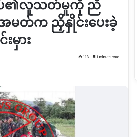
ုပ်၏လူသတ်မှုကို ညီ
မတ်က ညှိနှိုင်းပေးခဲ့
းမှား
113
1 minute read