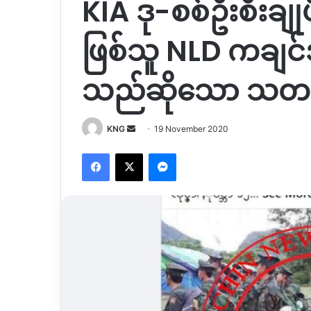
KIA ဒု-စစ်ဦးစီးချ
ဖြစ်သူ NLD ကချင်အ
သည်ဆိုသော သတင်
Send
KNG
19 November 2020
an
Facebook
X
Messenger
email