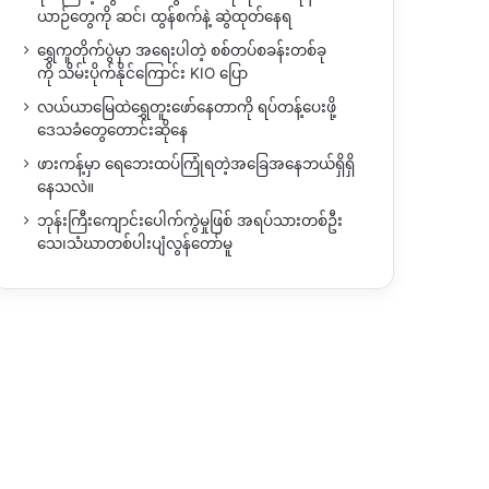
ယာဉ်တွေကို ဆင်၊ ထွန်စက်နဲ့ ဆွဲထုတ်နေရ
ရွှေကူတိုက်ပွဲမှာ အရေးပါတဲ့ စစ်တပ်စခန်းတစ်ခု
ကို သိမ်းပိုက်နိုင်ကြောင်း KIO ပြော
လယ်ယာမြေထဲရွှေတူးဖော်နေတာကို ရပ်တန့်ပေးဖို့
ဒေသခံတွေတောင်းဆိုနေ
ဖားကန့်မှာ ရေဘေးထပ်ကြုံရတဲ့အခြေအနေဘယ်ရှိရှိ
နေသလဲ။
ဘုန်းကြီးကျောင်းပေါက်ကွဲမှုဖြစ် အရပ်သားတစ်ဦး
သေ၊သံဃာတစ်ပါးပျံလွန်တော်မူ