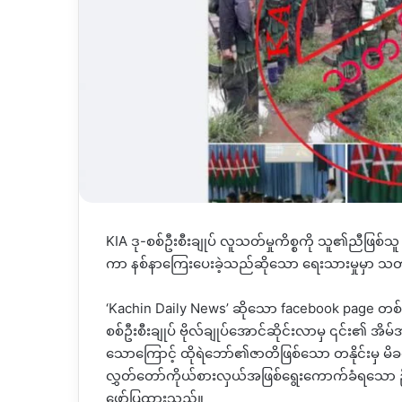
KIA ဒု-စစ်ဦးစီးချုပ် လူသတ်မှုကိစ္စကို သူ၏ညီဖြစ
ကာ နစ်နာကြေးပေးခဲ့သည်ဆိုသော ရေးသားမှုမှာ သတ
‘Kachin Daily News’ ဆိုသော facebook page တစ်
စစ်ဦးစီးချုပ် ဗိုလ်ချုပ်အောင်ဆိုင်းလာမှ ၎င်း၏ အ
သောကြောင့် ထိုရဲဘော်၏ဇာတိဖြစ်သော တနိုင်းမှ မိခင်
လွှတ်တော်ကိုယ်စားလှယ်အဖြစ်ရွေးကောက်ခံရသော ဦးဇေ
ဖော်ပြထားသည်။