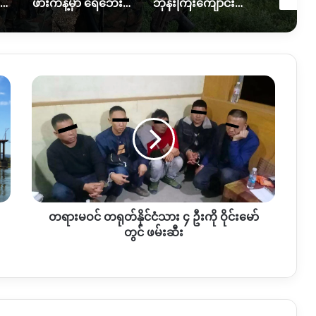
လယ်ယာမြေထဲရွှေတူးဖော်နေတာကို ရပ်တန့်ပေးဖို့ဒေသခံတွေတောင်းဆိုနေ
ဖားကန့်မှာ ရေဘေးထပ်ကြုံရတဲ့အခြေအနေဘယ်ရှိရှိနေသလဲ။
ဘုန်းကြီးကျောင်းပေါက်ကွဲမှုဖြစ် အရပ်သားတစ်ဦးသေ၊သံဃာတစ်ပါးပျံလွန်တော်မူ
တရားမ
ဝင်
တရုတ်
နိုင်ငံသား
၄
ဦး
ကို
ဝိုင်း
မော်
တရားမဝင် တရုတ်နိုင်ငံသား ၄ ဦးကို ဝိုင်းမော်
တွင်
ဖမ်းဆီး
တွင် ဖမ်းဆီး