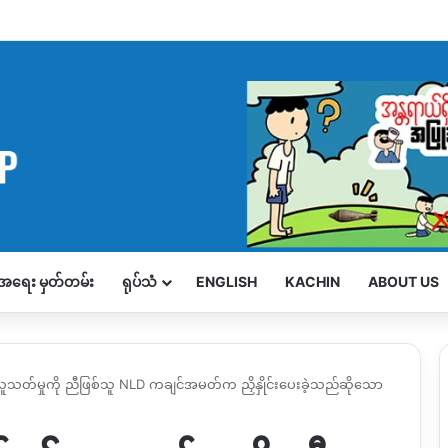
့်အရေး မှတ်တမ်း
ရုပ်သံ
ENGLISH
KACHIN
ABOUT US
၏လူသတ်မှုကို ညီဖြစ်သူ NLD ကချင်အမတ်က ညှိနှိုင်းပေးခဲ့သည်ဆိုသော