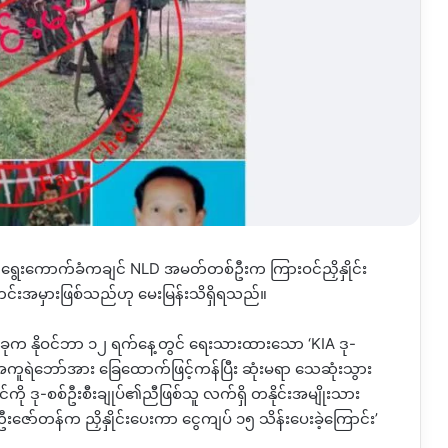
်သူ ရွေးကောက်ခံကချင် NLD အမတ်တစ်ဦးက ကြားဝင်ညှိနှိုင်း
င်းအမှားဖြစ်သည်ဟု မေးမြန်းသိရှိရသည်။
ခုက နိုဝင်ဘာ ၁၂ ရက်နေ့တွင် ရေးသားထားသော ‘KIA ဒု-
ိမ်အကူရဲဘော်အား ခြေထောက်ဖြင့်ကန်ပြီး ဆုံးမရာ သေဆုံးသွား
ကို ဒု-စစ်ဦးစီးချုပ်၏ညီဖြစ်သူ လက်ရှိ တနိုင်းအမျိုးသား
ာ်တန်က ညှိနှိုင်းပေးကာ ငွေကျပ် ၁၅ သိန်းပေးခဲ့ကြောင်း’