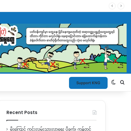
Switch
Se
Support KNG
Recent Posts
မိုးကြောင့် ကွင်းလမ်းသွားလာရေး ပိုခက်၊ ကုန်တင်