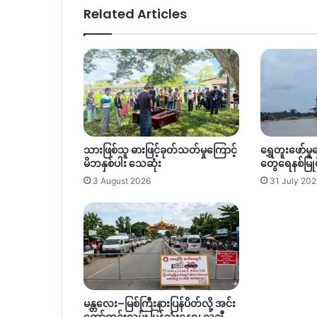
ဆို
Related Articles
သားဖြစ်သူ ဓားဖြင့်ခုတ်သတ်မှုကြောင့်
ရွှေတူးဖော်မှုက
မိဘနှစ်ပါး သေဆုံး
တွေရေနစ်မြုပ
3 August 2026
31 July 202
မန္တလေး–မြစ်ကြီးနားပြန်ပိတ်လို့ အင်း
တော်ကွင်းလမ်း ပြန်သုံးနေရ၊ လချီ