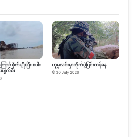
ြောင့် စိုက်ပျိုးပြီး စပါး
ဟုမ္မလင်းမှာတိုက်ပွဲပြင်းထန်နေ
်ပျက်စီး
30 July 2026
6