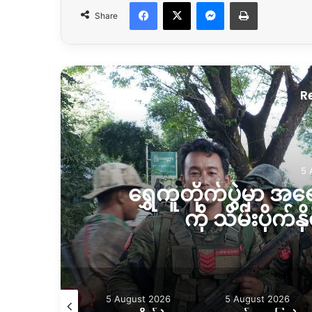
Facebook
X
Messenger
Print
Share
R
5 
်
ရွှေကူတိုက်ပွဲမှာ အ
ကို သိမ်းပိုက်န
August 2026
5 August 2026
5 August 2026