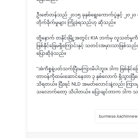
ဦးဇော်တန်သည် ၂၀၁၅ ခုနှစ်ရွေးကောက်ပွဲနှင့် ၂၀
တိုက်ခိုက်မှုများ ကြုံခဲ့ရသည်ဟု ဆိုသည်။
ထို့နောက် တနိုင်းမြို့အတွင်း KIA ဘက်မှ လူသတ်မှုကိ
ဖြစ်နိုင်ခြေမရှိကြောင်းနှင့် သတင်းအမှားသာဖြစ်သည်
ပြောဆိုခဲ့သည်။
“အဲကိစ္စနဲ့ပတ်သက်ပြီးမကြားမိပါဘူး။ ဒါက ဖြစ်နိုင်ခ
တာဝန်ကိုထမ်းဆောင်နေတာ ၃ နှစ်လောက် ရှိသွားပြီပေ
သိရတယ်။ ပြီးရင် NLD အမတ်လောင်းနဲ့လည်း ကြားမှ
သလောက်တော့ သိပါတယ်။ ပြောချင်တာက ဒါက သတင