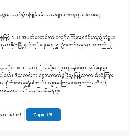
၂၀ ရွေးကောက်ပွဲ မပြိုင်ခင်ကာလများကလည်း အလားတူ
စ္စဖြင့် NLD အမတ်လောင်းကို လျော်ကြေးပေးခိုင်းသည့်ကိစ္စမှာ
ဟု တနိုင်းမြို့နယ်အုပ်ချုပ်ရေးမှူး ဦးကျော်လွင်က အတည်ပြု
ြေမှမရှိတာ။ ဘာကြောင့်လဲဆိုတော့ ကျနော်ဒီမှာ အုပ်ရေးမှူး
ါ့နော်။ ဒီသတင်းက ရွေးကောက်ပွဲပြီးမှ ပြန့်လာတယ်လို့ကြား
ာ ချိတ်ဆက်မှုရှိပါတယ်။ သူ့အကြောင်းတွေလည်း သိသင့်
်းအမှားပါ” ဟုပြောဆိုသည်။
Copy URL