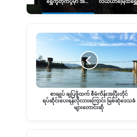
မိုးကြောင့် ကွင်းလမ်းသွားလာရေး ပိုခက်၊ ကုန်တင်ယာဉ်တွေကို ဆင်၊ ထွန်စက်နဲ့ ဆွဲထုတ်နေရ
ရွှေကူတိုက်ပွဲမှာ အရေးပါတဲ့ စစ်တပ်စခန်းတစ်ခုကို သိမ်းပိုက်နိုင်ကြောင်း KIO ပြော
စာချုပ်
ချ
ပြ
ဖို့
ထက်
စီမံကိန်း
အပြီးတိုင်
ရပ်ဆိုင်း
ပေး
စာချုပ် ချပြဖို့ထက် စီမံကိန်းအပြီးတိုင်
ရန်လို
လား
ရပ်ဆိုင်းပေးရန်လိုလားကြောင်း မြစ်ဆုံဒေသခံ
ကြောင်း
များတောင်းဆို
မြစ်ဆုံ
ဒေသခံ
များ
တောင်း