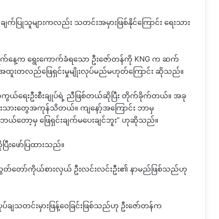
ှတ်ချက်ပြုသူများကလည်း သတင်းအမှားဖြစ်နိုင်ကြောင်း ရေးသား
၈ ရက်နေ့က ရွေးကောက်ခံရသော ဦးဇော်တန်ကို KNG က ဆက်
အထူးတလည်ဖြေရှင်းမှုမျိုးလုပ်မည်မဟုတ်ကြောင်း ဆိုသည်။
ရေးဦးစီးချုပ်ရဲ့ ညီဖြစ်တယ်ဆိုပြီး တိုက်ခိုက်တယ်။ အခု
င်းသားတွေအကုန်သိတယ်။ ကျနော့်အကြောင်း ဘာမှ
ု ဘယ်တော့မှ ဖြေရှင်းချက်မပေးချင်ဘူး” ဟုဆိုသည်။
ိုပြီးဖော်ပြထားသည်။
သူ့လွှတ်တော်ကိုယ်စားလှယ် ဦးလင်းလင်းဦး၏ နာမည်ဖြစ်သည်ဟု
ုပ်ချသတင်းမှားဖြန့်ဝေခြင်းဖြစ်သည်ဟု ဦးဇော်တန်က