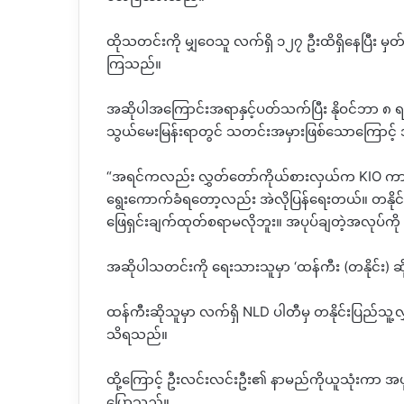
ထိုသတင်းကို မျှဝေသူ လက်ရှိ ၁၂၇ ဦးထိရှိနေပြီး မ
ကြသည်။
အဆိုပါအကြောင်းအရာနှင့်ပတ်သက်ပြီး နိုဝင်ဘာ 
သွယ်မေးမြန်းရာတွင် သတင်းအမှားဖြစ်သောကြောင့် 
“အရင်ကလည်း လွှတ်တော်ကိုယ်စားလှယ်က KIO ကာကွယ်
ရွေးကောက်ခံရတော့လည်း အဲလိုပြန်ရေးတယ်။ တနို
ဖြေရှင်းချက်ထုတ်စရာမလိုဘူး။ အပုပ်ချတဲ့အလုပ်ကိ
အဆိုပါသတင်းကို ရေးသားသူမှာ ‘ထန်ကီး (တနိုင်း) ဆ
ထန်ကီးဆိုသူမှာ လက်ရှိ NLD ပါတီမှ တနိုင်းပြည်
သိရသည်။
ထို့ကြောင့် ဦးလင်းလင်းဦး၏ နာမည်ကိုယူသုံးကာ အပ
ပြောသည်။