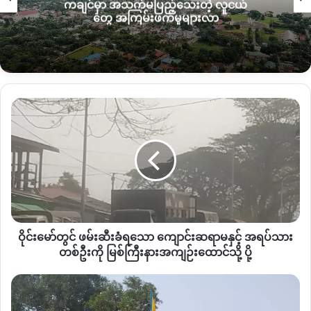
ကချင်မှာ အသက်မပြည့်သေးတဲ့ လူငယ်
ဆောင်နေခြင်း ဖြစ်သည်ဟု ဆန္ဒဖော်ထုတ်သော ပြည်သူလူထုဘက်
တွေ အကြမ်းဖက်မှုများလာ
မှ သုံးသပ်နေကြသည်။
ကချင်ပြည်နယ်ညှိနှိုင်းဖျန်ဖြေအဖွဲ့ကို ပြည်နယ်ကောင်စီဥက္ကဌက
အဖွဲ့ ၁၃ဖြင့်စတင်ဖွဲ့စည်းတာဝန်ပေးလိုက်ခြင်းဖြစ်ပြီး လက်ရှိတွင်
အဖွဲ့၁၇ဦးအဖြစ် ထပ်မံတိုးမြင့်ဖွဲ့စည်းထားပြီဖြစ်ကြောင်းသိရသည်။
ဝိုင်း
မော်
အဆိုပါညှိနှိုင်းရေးကော်မတီတွင် ၁၇ဦးပါရှိပြီး ကချင်ပြည်နယ်ပြည်
တွင်
သူ့ပါတီ KSPP မှ နှုတ်ထွက်ထားသော ၄ ဦး ပါဝင်ကြောင်း သိရ
ဖမ်းဆီး
ခံ
သည်။
ရ
သော
၎င်းတို့မှာ ယခင် KSPP ၏ ဒု-ဥက္ကဋ္ဌ (၄)ဖြစ်သော နောင်မွန်းမြို့နယ်
ကျောင်းဆရာ
ပြည်သူ့လွှတ်တော်ကိုယ်စားလှယ်အဖြစ် ဝင်ရောက်ယှဉ်ပြိုင်ခဲ့သည့်
မ
ဒေါ်ဘောက်ဂျာ၊ ချီဖွေ ပြည်နယ်လွှတ်တော်တွင် ဝင်ရောက်ယှဉ်ပြိုင်
ဝိုင်းမော်တွင် ဖမ်းဆီးခံရသော ကျောင်းဆရာမနှင့် အရပ်သား
နှင့်
ခဲ့သည့် ဒေါ် MD ခေါညွှယ်၊ မိုးမောက် ပြည်နယ်လွှတ်တော်တွင် ဝင်
အရပ်သား
တစ်ဦးကို မြစ်ကြီးနားအကျဉ်းထောင်သို့ ပို့
တစ်
ရောက်ယှဉ်ပြိုင်ခဲ့သည့် ဦးဘရန်အောင်နှင့် အင်ဂျန်းယန်မြို့နယ်
ဦး
လူစု
ပြည်နယ်လွှတ်တော်အမှတ် (၂)တွင် ယှဉ်ပြိုင်ခဲ့သည့် ဦးအလေးပါး
ကို
လူ
တို့ဖြစ်သည်။
မြစ်
ဝေး