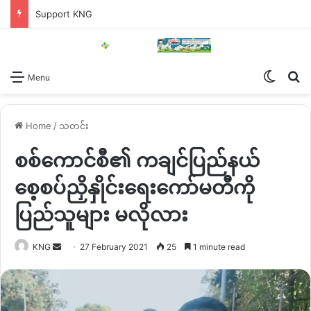
Support KNG
Switch
Se
Menu
Home
/
သတင်း
စစ်ကောင်စီ၏ ကချင်ပြည်နယ်
စေ့စပ်ညှိနှိုင်းရေးကော်မတီကို
ပြည်သူများ မလိုလား
Send
KNG
27 February 2021
25
1 minute read
an
email