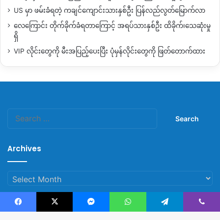
US မှာ ဖမ်းခံရတဲ့ ကချင်ကျောင်းသားနှစ်ဦး ပြန်လည်လွတ်မြောက်လာ
လေကြောင်း တိုက်ခိုက်ခံရတာကြောင့် အရပ်သားနှစ်ဦး ထိခိုက်၊သေဆုံးမှု
ရှိ
VIP လိုင်းတွေကို မီးအပြည့်ပေးပြီး ပုံမှန်လိုင်းတွေကို ဖြတ်တောက်ထား
Search
for:
Archives
Archives
Facebook
X
Messenger
WhatsApp
Telegram
Viber