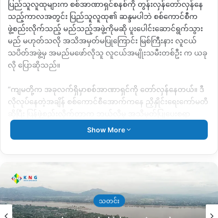
ပြည်သူလူထုများက စစ်အာဏာရှင်စနစ်ကို တွန်းလှန်တော်လှန်နေ
သည့်ကာလအတွင်း ပြည်သူလူထု၏ ဆန္ဒမပါဘဲ စစ်ကောင်စီက
ဖွဲ့စည်းလိုက်သည့် မည်သည့်အဖွဲ့ကိုမဆို ပူးပေါင်းဆောင်ရွက်သွား
မည် မဟုတ်သလို အသိအမှတ်မပြုကြောင်း မြစ်ကြီးနား လူငယ်
သပိတ်အဖွဲ့မှ အမည်မဖော်လိုသူ လူငယ်အမျိုးသမီးတစ်ဦး က ယခု
လို ပြောဆိုသည်။
“ကျမတို့က အခုလက်ရှိမှာစစ်အာဏာရှင်ကို တော်လှန်နေတယ်။ ဒီ
လိုလုပ်နေတဲ့အချိန် စစ်ကောင်စီအောက်ကနေ ညှိနှိုင်းရေးကော်မတီ
ဆိုပြီး ပြန်ဖွဲ့စည်းလိုက်တာက ဘယ်လိုမှ အသိမှတ်ပြုပေးစရာ
အကြောင်းမရှိဘူး။ ဘာကြောင့် လဲဆိုတော့ ဆန္ဒပြတဲ့သူတွေကို ရဲနဲ့
Show More
စစ်တပ်က မတရားဖမ်းဆီးမှုတွေ၊ ပစ်ခတ်မှုတွေပြုလုပ်မှုတွေကို
ဘယ်သူကမှ တားဆီးလို့မရဘူး။ ဒီလိုလုပ်ရပ်တွေကို သူတို့က
ဘယ်လောက်ထိကာကွယ်ပေးနိုင်မလဲ။ ပြီးရင်အယုံအကြည်လည်း
မရှိဘူး”ဟု ပြောဆိုသည်။
စစ်တပ်နှင့် ပြည်သူကြား ယခုလို စေ့စပ်ညှိနှိုင်းရေးကော်မတီ ဖွဲ့စည်း
သတင်း
လိုက်ခြင်းမှာ လက်ရှိစစ်ကောင်စီကို အကောင်းမြင်လာနိုင်ရန်လုပ်