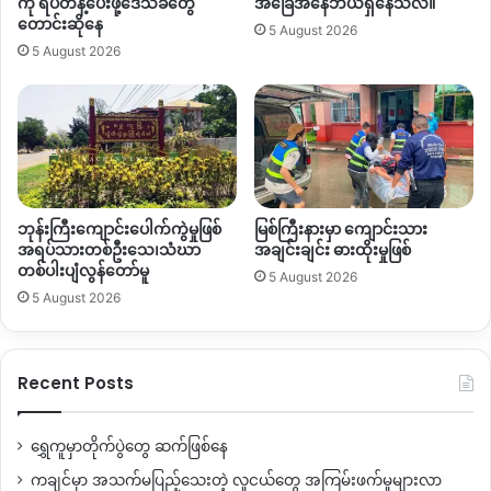
ကို ရပ်တန့်ပေးဖို့ဒေသခံတွေ
အခြေအနေဘယ်ရှိနေသလဲ။
တောင်းဆိုနေ
5 August 2026
5 August 2026
ဘုန်းကြီးကျောင်းပေါက်ကွဲမှုဖြစ်
မြစ်ကြီးနားမှာ ကျောင်းသား
အရပ်သားတစ်ဦးသေ၊သံဃာ
အချင်းချင်း ဓားထိုးမှုဖြစ်
တစ်ပါးပျံလွန်တော်မူ
5 August 2026
5 August 2026
Recent Posts
ရွှေကူမှာတိုက်ပွဲတွေ ဆက်ဖြစ်နေ
ကချင်မှာ အသက်မပြည့်သေးတဲ့ လူငယ်တွေ အကြမ်းဖက်မှုများလာ