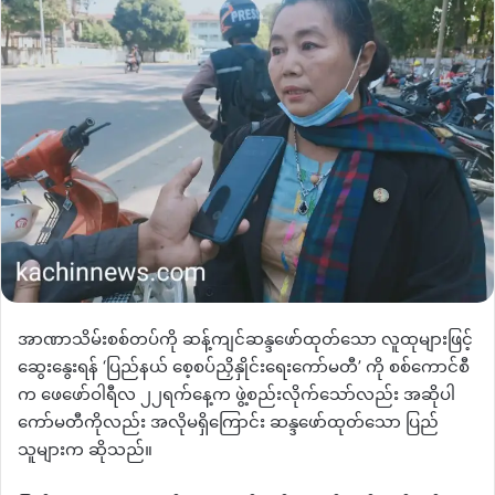
အာဏာသိမ်းစစ်တပ်ကို ဆန့်ကျင်ဆန္ဒဖော်ထုတ်သော လူထုများဖြင့်
ဆွေးနွေးရန် ‘ပြည်နယ် စေ့စပ်ညှိနှိုင်းရေးကော်မတီ’ ကို စစ်ကောင်စီ
က ဖေဖော်ဝါရီလ ၂၂ရက်နေ့က ဖွဲ့စည်းလိုက်သော်လည်း အဆိုပါ
ကော်မတီကိုလည်း အလိုမရှိကြောင်း ဆန္ဒဖော်ထုတ်သော ပြည်
သူများက ဆိုသည်။