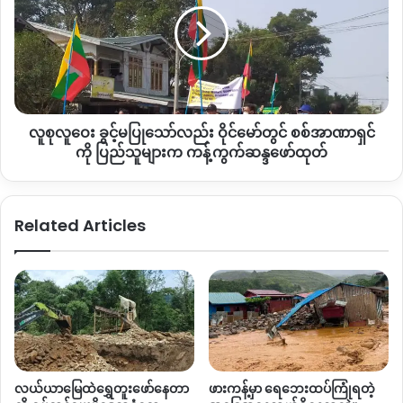
ကြီး
ခွင့်
၎င်းတို့ ၄ ဦးစလုံးမှာ ရွေးကောက်ပွဲတွင် ရှုံးနှိမ့်ခဲ့သူများ ဖြစ်သည်။
နား
မ
အကျဉ်းထောင်
ပြု
သို့
သော်လည်း
စစ်ကောင်စီ၏ အဆိုပါကော်မတီတွင် ဥက္ကဋ္ဌအဖြစ်တာဝန်ယူထားသူ
ပို့
ဝိုင်
မှာ တေးရေးတေးဆို ဦးဖော်လားဂမ်ဖန်ဖြစ်သည်ဟု သိရသည်။
မော်
လူစုလူဝေး ခွင့်မပြုသော်လည်း ဝိုင်မော်တွင် စစ်အာဏာရှင်
တွင်
ကချင်ပြည်နယ်ရှိ မြို့နယ်အနှံတွင် အာဏာသိမ်းစစ်ကောင်စီကို
စစ်
ကို ပြည်သူများက ကန့်ကွက်ဆန္ဒဖော်ထုတ်
ဆန့်ကျင်သော ဆန္ဒဖော်ထုတ်မှုများ ပုံမှန်ရှိနေပြီး၊ နေ့စဉ် လူထု
အာဏာရှင်
ကို
သောင်းချီက လမ်းမပေါ်ထွက် သပိတ်မှောက်နေကြသည်ကို တွေ့ရ
ပြည်
ပါသည်။
Related Articles
သူများ
က
ကန့်ကွက်
ဆန္ဒ
Copy URL
ဖော်ထုတ်
လယ်ယာမြေထဲရွှေတူးဖော်နေတာ
ဖားကန့်မှာ ရေဘေးထပ်ကြုံရတဲ့