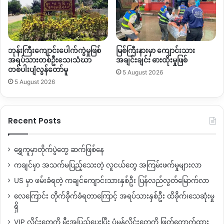
ဘုန်းကြီးကျောင်းပေါက်ကွဲမှုဖြစ်
မြစ်ကြီးနားမှာ ကျောင်းသား
အရပ်သားတစ်ဦးသေ၊သံဃာ
အချင်းချင်း ဓားထိုးမှုဖြစ်
တစ်ပါးပျံလွန်တော်မူ
5 August 2026
5 August 2026
Recent Posts
ရွှေကူမှာတိုက်ပွဲတွေ ဆက်ဖြစ်နေ
ထို့နောက် ရမ်ပူရပ်ကွက်အတွင်း လူနေအိမ်များကိုလည်း ကျည်အ
ကချင်မှာ အသက်မပြည့်သေးတဲ့ လူငယ်တွေ အကြမ်းဖက်မှုများလာ
စစ်များဖြင့် ရမ်းသမ်းပစ်ခတ်မှုများပြုလုပ်ခဲ့သဖြင့် နေအိမ်အချို့
US မှာ ဖမ်းခံရတဲ့ ကချင်ကျောင်းသားနှစ်ဦး ပြန်လည်လွတ်မြောက်လာ
ပျက်စီးခဲ့သည်။
လေကြောင်း တိုက်ခိုက်ခံရတာကြောင့် အရပ်သားနှစ်ဦး ထိခိုက်၊သေဆုံးမှု
ရှိ
မြစ်ကြီးနားမြို့ ရမ်ပူရပ်ကွက်ကို စစ်တပ်က အကြမ်းဖက်ဖြိုခွင်းနေ
ချိန်တစ်ဆက်တည်း ပြည်သူများက တပ်ကုန်းရပ်ကွက်နှင့် စီတာပူ
VIP လိုင်းတွေကို မီးအပြည့်ပေးပြီး ပုံမှန်လိုင်းတွေကို ဖြတ်တောက်ထား