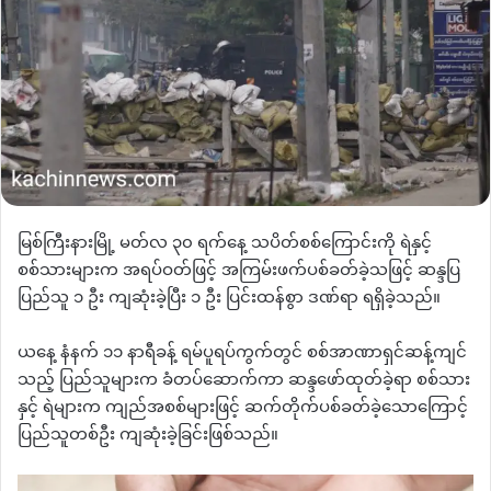
မြစ်ကြီးနားမြို့ မတ်လ ၃၀ ရက်နေ့ သပိတ်စစ်ကြောင်းကို ရဲနှင့်
စစ်သားများက အရပ်ဝတ်ဖြင့် အကြမ်းဖက်ပစ်ခတ်ခဲ့သဖြင့် ဆန္ဒပြ
ပြည်သူ ၁ ဦး ကျဆုံးခဲ့ပြီး ၁ ဦး ပြင်းထန်စွာ ဒဏ်ရာ ရရှိခဲ့သည်။
ယနေ့ နံနက် ၁၁ နာရီခန့် ရမ်ပူရပ်ကွက်တွင် စစ်အာဏာရှင်ဆန့်ကျင်
သည့် ပြည်သူများက ခံတပ်ဆောက်ကာ ဆန္ဒဖော်ထုတ်ခဲ့ရာ စစ်သား
နှင့် ရဲများက ကျည်အစစ်များဖြင့် ဆက်တိုက်ပစ်ခတ်ခဲ့သောကြောင့်
ပြည်သူတစ်ဦး ကျဆုံးခဲ့ခြင်းဖြစ်သည်။