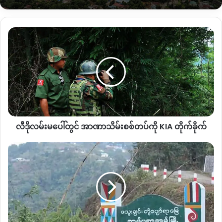
တွေကို ဖြိုခွင်းတယ်။ ပစ်တာက အရပ်ဝတ်နဲ့လူတွေဘဲ” ဟု
မျက်မြင်သက်သေတစ်ဦးက ပြောဆိုသည်။
လီ
ဒို
လမ်းမ
ပေါ်
တွင်
အာဏာသိမ်း
စစ်တပ်
ကို
KIA
လီဒိုလမ်းမပေါ်တွင် အာဏာသိမ်းစစ်တပ်ကို KIA တိုက်ခိုက်
တိုက်ခိုက်
ဆွ
မ်
ပ
ရာ
ဘွ
မ်
CDM
အသက် ၂၃နှစ်အရွယ် ကိုမျိုးမင်းသူ
များ