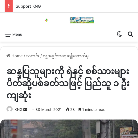
Support KNG
Switch
Se
Menu
Home
/
သတင်း
/
လူ့အခွင့်အရေးချိုးဖောက်မှု
ဆန္ဒပြသူများကို ရဲနှင့် စစ်သားများ
ပိတ်ဆို့ပစ်ခတ်သဖြင့် ပြည်သူ ၁ ဦး
ကျဆုံး
Send
KNG
30 March 2021
23
1 minute read
an
email