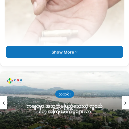
Show More
ရမ်ပူတွင် ဆန္ဒပြသူများကို ပစ်ခတ်သော ကျည်အစစ်
“သူတို့ စတင်ဖြိုခွဲချိန်မှာ ပြည်သူတွေကထိုင်နေကြတယ်။ အဲ့အချိန်
သတင်း
မှာ ဆိုင်ကယ်တစ်စီးပေါ်က အရပ်ဝတ်နဲ့ လူ၂ယောက်က ဝင်ပစ်သွား
ကချင်မှာ အသက်မပြည့်သေးတဲ့ လူငယ်
တယ်။ အဲ့တစ်ချိန်တည်းမှာဘဲစစ်တပ်ကရောက်လာပြီး အဲ့နေရာကို
တွေ အကြမ်းဖက်မှုများလာ
ဘဲ သူတို့က ဝိုင်းထားခဲ့တယ်။ နာရေးကူညီမူအသင်းက ကား၂စီး
ပြန်လာတယ်။ ဝင်ခွင့်လည်း ပြန်မပေးဘူး။ ပိတ်ထားတယ်။ ပြီးရင်
ဘေးနာမှာကြည့်နေတဲ့သူတွေကိုလည်း အကြည့်မခံဘူး။ ပြည်သူ