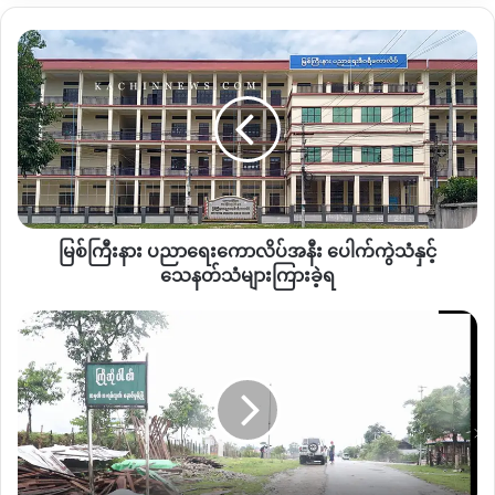
စစ်တပ်က သေနတ်ပစ်ခြိမ်းခြောက်နေသော်လည်း မိုးကောင်း
မြစ်
ဒေသခံများသည် စစ်အာဏာရှင်ဆန့်ကျင်သည့် ဆန္ဒဖော်ထုတ်မှုမျာ
ကြီး
ပုံမှန်ပြုလုပ်နေသည်။
နား
ပညာရေး
ကော
လိပ်
Copy URL
အနီး
ပေါက်ကွဲ
သံ
မြစ်ကြီးနား ပညာရေးကောလိပ်အနီး ပေါက်ကွဲသံနှင့်
နှင့်
သေနတ်
သေနတ်သံများကြားခဲ့ရ
သံ
များ
KIA
ကြား
ကို
ခဲ့
တိုက်ခိုက်
ရ
ရန်
နှင့်
NLD
ကို
ဖမ်းဆီး