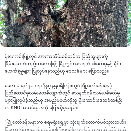
မိုးကောင်းမြို့တွင် အာဏာသိမ်းစစ်တပ်က ပြည်သူများကို
ခြိမ်းခြောက်သည့်သဘောဖြင့် မြို့တွင်း သေနတ်ပစ်ခတ်မှုနှင့် မိုင်း
ဖောက်ခွဲမှုများ ပြုလုပ်နေသည်ဟု ဒေသခံများ ပြောသည်။
မေလ ၉ ရက်ည ၈နာရီနှင့် ၉နာရီကြားတွင် မြို့တော်ခန်းမနှင့်
ပြည်ထောင်စုလမ်းမတစ်လျှာက်တွင် သေနတ်ရမ်းသမ်းပစ်ခတ်မှု
များပြုလုပ်ခဲ့သည်ဟု အမည်မဖော်လိုသူ မိုးကောင်းဒေသခံတစ်ဦး
က KNG သတင်းဌာနကို ပြောဆိုခဲ့သည်။
“မြို့တော်ခန်းမနားက စရဖရုံးရှေ့မှာ သုံးချက်လောက်ပစ်သွားတယ်။
ပြီတော့ ပြည်ထောင်စုလမ်းမကြီးမပေါ်မှာ အပြင်ကလာတဲ့ ဆိုင်ကယ်