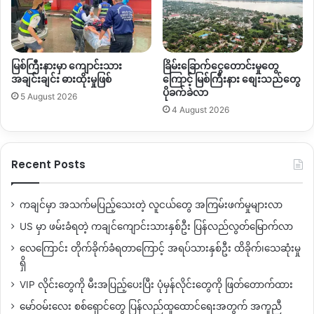
မြစ်ကြီးနားမှာ ကျောင်းသား
ခြိမ်းခြောက်ငွေတောင်းမှုတွေ
အချင်းချင်း ဓားထိုးမှုဖြစ်
ကြောင့် မြစ်ကြီးနား စျေးသည်တွေ
ပိုခက်ခဲလာ
5 August 2026
4 August 2026
Recent Posts
ကချင်မှာ အသက်မပြည့်သေးတဲ့ လူငယ်တွေ အကြမ်းဖက်မှုများလာ
US မှာ ဖမ်းခံရတဲ့ ကချင်ကျောင်းသားနှစ်ဦး ပြန်လည်လွတ်မြောက်လာ
လေကြောင်း တိုက်ခိုက်ခံရတာကြောင့် အရပ်သားနှစ်ဦး ထိခိုက်၊သေဆုံးမှု
ရှိ
VIP လိုင်းတွေကို မီးအပြည့်ပေးပြီး ပုံမှန်လိုင်းတွေကို ဖြတ်တောက်ထား
မော်ဝမ်းလေး စစ်ရှောင်တွေ ပြန်လည်ထူထောင်ရေးအတွက် အကူညီ