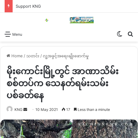
Support KNG
Switch
Se
Menu
Home
/
သတင်း
/
လူ့အခွင့်အရေးချိုးဖောက်မှု
မိုးကောင်းမြို့တွင် အာဏာသိမ်း
စစ်တပ်က သေနတ်ရမ်းသမ်း
ပစ်ခတ်နေ
Send
KNG
10 May 2021
17
Less than a minute
an
email