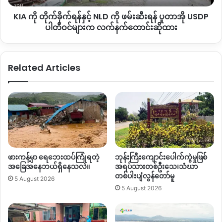
ရန်
KIA ကို တိုက်ခိုက်ရန်နှင့် NLD ကို ဖမ်းဆီးရန် ပူတာအို USDP
ပူ
တာ
ပါတီဝင်များက လက်နက်တောင်းဆိုထား
အို
USDP
ပါတီဝင်
Related Articles
များ
က
လက်နက်
တောင်း
ဆို
ထား
ဖားကန့်မှာ ရေဘေးထပ်ကြုံရတဲ့
ဘုန်းကြီးကျောင်းပေါက်ကွဲမှုဖြစ်
အခြေအနေဘယ်ရှိနေသလဲ။
အရပ်သားတစ်ဦးသေ၊သံဃာ
တစ်ပါးပျံလွန်တော်မူ
5 August 2026
5 August 2026