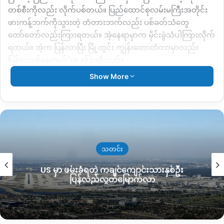
တစ်စီးကိုလည်း လိုက်ပစ်တယ်။ ပြည်ထောင်စုလမ်းမကြီးအတိုင်း
ဖားကန့်ဘက်ကိုသွားတဲ့ တံတားဘက်လည်း ပစ်ခတ်သံတွေ
တော်တော်လည်းကြားရတယ်။ အဲ့နေရာမှာက မိုင်းခွဲသံပါကြားလိုက်
ရတယ်။ အဲ့က ပြန်လာပြီး မြို့တွင်း ကျွန်းတောတံတာမှာလည်း
ပြန်လာပစ်နေတယ်”ဟု ပြောဆိုသည်။
Show More
ကျွန်းတောရပ်ကွက် ကျောင်းရှေ့တွင်လည်း ဆိုင်ကယ်မောင်းနင်း
လာသည့် ပြည်သူတစ်ဦးကို ရိုက်နက်စစ်ဆေးခဲ့ပြီးနောက် မကြာခင်
ထိုနေရာအနီးတွင် မိုင်းဖောက်သံ ကြားခဲ့ရသည်ဟု ဆိုသည်။
“သူတို့ ဆိုင်ကယ်သမားကို ရိုက်နက်စစ်ဆေးနေတာမကြာဘူး။ အဲ့
နားလေးမှာ မိုင်းထပ်မံဆွဲခံရတယ်။ ပြီးတော့ စစ်သားတွေက ၁၁ နာရီ
သတင်း
ထိ သေနတ်ပစ်ခြောက်နေတယ်” ဟု ဆက်ဆိုသည်။
US မှာ ဖမ်းခံရတဲ့ ကချင်ကျောင်းသားနှစ်ဦး
ပြန်လည်လွတ်မြောက်လာ
မိုးကောင်းမြို့တွင် အာဏာသိမ်းစစ်တပ်က သေနတ်ပစ်ခတ်
ခြိမ်းခြောက်မှု မကြာခဏပြုလုပ်နေသောကြောင့် ပြီးခဲ့သောလတွင်
လည်း ပြည်သူတချို့ ထိခိုက်ဒဏ်ရာ ရရှိခဲ့သည်။