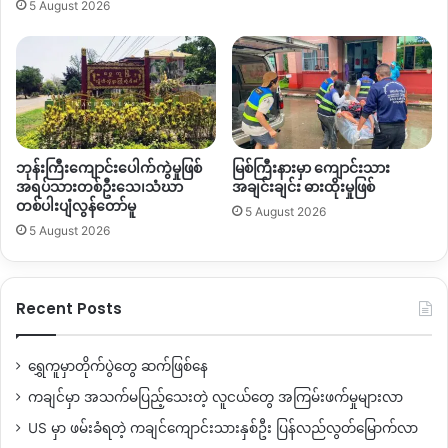
5 August 2026
ဘုန်းကြီးကျောင်းပေါက်ကွဲမှုဖြစ်
မြစ်ကြီးနားမှာ ကျောင်းသား
အရပ်သားတစ်ဦးသေ၊သံဃာ
အချင်းချင်း ဓားထိုးမှုဖြစ်
တစ်ပါးပျံလွန်တော်မူ
5 August 2026
5 August 2026
Recent Posts
ရွှေကူမှာတိုက်ပွဲတွေ ဆက်ဖြစ်နေ
ကချင်မှာ အသက်မပြည့်သေးတဲ့ လူငယ်တွေ အကြမ်းဖက်မှုများလာ
US မှာ ဖမ်းခံရတဲ့ ကချင်ကျောင်းသားနှစ်ဦး ပြန်လည်လွတ်မြောက်လာ