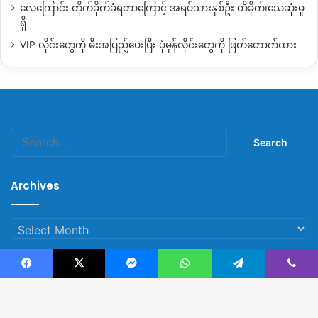
လေကြောင်း တိုက်ခိုက်ခံရတာကြောင့် အရပ်သားနှစ်ဦး ထိခိုက်၊သေဆုံးမှု
ရှိ
VIP လိုင်းတွေကို မီးအပြည့်ပေးပြီး ပုံမှန်လိုင်းတွေကို ဖြတ်တောက်ထား
Search
for:
Archives
Archives
Facebook
X
Messenger
WhatsApp
Telegram
Viber
© Copyright 2023, All Rights Reserved |
Kachin News Group