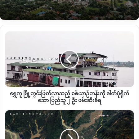
ရွှေ
ကူ
မြို့တွင်း
ဖြတ်
လာ
သည့်
စစ်
ယာဉ်
တန်း
ရွှေကူ မြို့တွင်းဖြတ်လာသည့် စစ်ယာဉ်တန်းကို ဓါတ်ပုံရိုက်
ကို
ဓါတ်
သော ပြည်သူ ၂ ဦး ဖမ်းဆီးခံရ
ပုံ
ရိုက်
ဗန်း
သော
မော်
ပြည်
တွင်
သူ
စစ်တပ်
၂
အင်အား