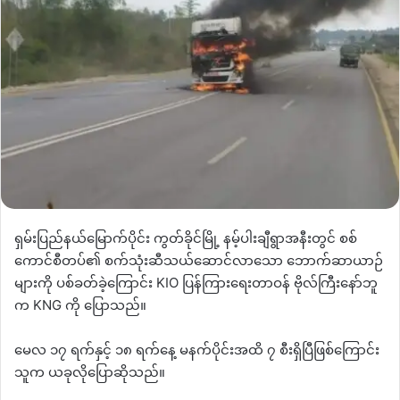
ရှမ်းပြည်နယ်မြောက်ပိုင်း ကွတ်ခိုင်မြို့ နမ့်ပါးချီရွာအနီးတွင် စစ်
ကောင်စီတပ်၏ စက်သုံးဆီသယ်ဆောင်လာသော ဘောက်ဆာယာဉ်
များကို ပစ်ခတ်ခဲ့ကြောင်း KIO ပြန်ကြားရေးတာဝန် ဗိုလ်ကြီးနော်ဘူ
က KNG ကို ပြောသည်။
မေလ ၁၇ ရက်နှင့် ၁၈ ရက်နေ့ မနက်ပိုင်းအထိ ၇ စီးရှိပြီဖြစ်ကြောင်း
သူက ယခုလိုပြောဆိုသည်။