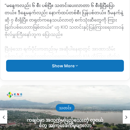
“မနေ့ကလည်း ၆ စီး ပစ်ပြီ။ သတင်းပေးလာတာ ၆ စီးရှိပြီပြော
တယ်။ ဒီနေ့မနက်လည်း နောက်ထပ်တစ်စီး ပြန်ပစ်တယ်။ ဒီမနက်နဲ့
ဆို ၇ စီးရှိပြီ။ တရုတ်ကနေသယ်လာတဲ့ စက်သုံးဆီတွေကို ကြား
ဖြတ်ပစ်ပေးတာဖြစ်တယ်။” ဟု KIO သတင်းနှင့်ပြန်ကြားရေးတာဝန်
ဗိုလ်မှူးကြီးနော်ဘူက ပြောသည်။
ပြီးခဲ့သော ရက်ပိုင်းကတည်းမှ အဆိုပါနေရာတွင် အာဏာသိမ်း
စစ်တပ်နှင့် ကချင်လွတ်လပ်ရေးတပ်မတော် KIA တို့ကြား တိုက်ပွဲ
ဖြစ်ပွားခဲ့သော နေရာဖြစ်ကြောင်း သိရသည်။
Show More
ကချင်ပြည်နယ်တွင်လည်း အာဏာသိမ်းစစ်တပ်၏ ဆီသယ်ယာဉ်
ဘောက်ဆာကားများကို KIA က ပစ်ခတ်ဖျက်ဆီးမှုများ ပြုလုပ်နေ
ကြောင်း သိရသည်။
သတင်း
Copy URL
ကချင်မှာ အသက်မပြည့်သေးတဲ့ လူငယ်
တွေ အကြမ်းဖက်မှုများလာ