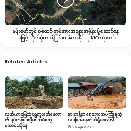
ဦး
အများ
ဖမ်းဆီး
အပြား
ခံရ
ပို့ဆောင်
နေ
ဗန်းမော်တွင် စစ်တပ် အင်အားအများအပြားပို့ဆောင်နေ
သဖြင့်
တိုက်ပွဲ
သဖြင့် တိုက်ပွဲတဖန်ပြင်းထန်လာနိုင်ဟု KIO သုံးသပ်
တ
ဖန်
ပြင်းထန်
Related Articles
လာ
နိုင်
ဟု
KIO
သုံးသပ်
လယ်ယာမြေထဲရွှေတူးဖော်နေတာ
ဖားကန့်မှာ ရေဘေးထပ်ကြုံရတဲ့
ကို ရပ်တန့်ပေးဖို့ဒေသခံတွေ
အခြေအနေဘယ်ရှိနေသလဲ။
တောင်းဆိုနေ
5 August 2026