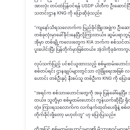
အားလုံး တပ်ထဲပြန်ဝင်ရန် USDP ပါတီက ဦးဆောင်ပြီ
သတင်းဌာန KNG ကို ပြောဆိုခဲ့သည်။
“ကျနော်သိရသလောက်က ပြည်ခိုင်ဖြိုးအဖွဲ့က ဦးဆောင်ပြီး
တစ်ခုလုံးမှာခေါ်ခိုင်းနေပြီလို့ကြားတယ်။ ဆွမ်ပရ
အိုမှာ တစ်ချို့ကလေးတွေက KIA ဘက်က စစ်သင်တန်းတက
ပူးပေါင်းပြီး ပြန်တိုက်မှာဖြစ်တယ်။ အဲ့ဒါကိုခုခံက
လုပ်သက်ပြည့် ပင်စင်ယူထားသည့် စစ်မှုထမ်းဟောင်း
စစ်တပ်ရင်း ဌာနချုပ်များတွင်သာ လုံခြုံရေးအဖြစ်
ဟောင်း တစ်ဦးနှင့် နီးစပ်သူ တစ်ဦးက KNG ကို ပြောဆ
“အရင်က စစ်သားဟောင်းတွေကို အခု ပြန်ခေါ်နေပြီ။ သ
တယ်။ သူတို့မှာ စစ်မှုထမ်းဟောင်း ကွန်ယက်ဆိုပြီး ရှိ
တဲ့။ ကြားရသလောက်က လက်နက်ထုတ်ပေးဖို့နဲ့ စစ်တပ
တိုက်ခိုင်းဖို့တော့ မဟုတ်ဘူ” ဟု ပြောပြသည်။
ထို့အပြင် စစ်မှုထမ်းဟောင်းများ၏ မိသားစုဝင်များ