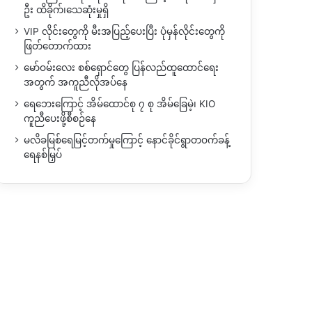
ဦး ထိခိုက်၊သေဆုံးမှုရှိ
VIP လိုင်းတွေကို မီးအပြည့်ပေးပြီး ပုံမှန်လိုင်းတွေကို
ဖြတ်တောက်ထား
မော်ဝမ်းလေး စစ်ရှောင်တွေ ပြန်လည်ထူထောင်ရေး
အတွက် အကူညီလိုအပ်နေ
ရေဘေးကြောင့် အိမ်ထောင်စု ၇ စု အိမ်ခြေမဲ့၊ KIO
ကူညီပေးဖို့စီစဉ်နေ
မလိခမြစ်ရေမြင့်တက်မှုကြောင့် နောင်ခိုင်ရွာတဝက်ခန့်
ရေနစ်မြှပ်