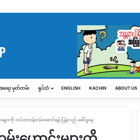
့်အရေး မှတ်တမ်း
ရုပ်သံ
ENGLISH
KACHIN
ABOUT US
င်းများကို တပ်တာဝန်ထမ်းဆောင်ရန် ပြန်လည် ခေါ်ယူနေ
ထမ်းဟောင်းများကို