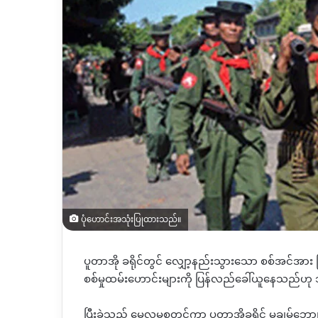
ပုံဟောင်းအသုံးပြုထားသည်။
ပူတာအို ခရိုင်တွင် လျှော့နည်းသွားသော စစ်အင်အ
စစ်မှုထမ်းဟောင်းများကို ပြန်လည်ခေါ်ယူနေသည်ဟ
ပြီးခဲ့သည့် မေလမှစတင်ကာ ပူတာအိုခရိုင် မချမ့်ဘော့၊