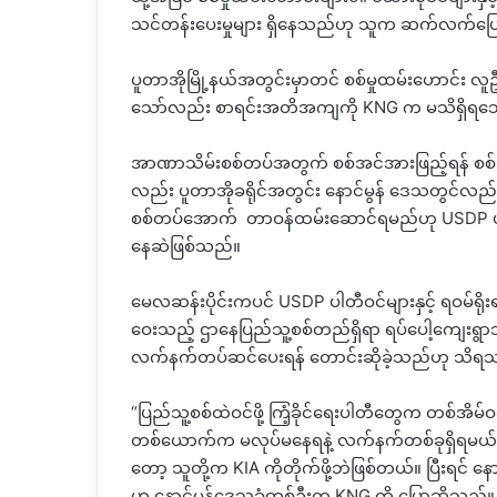
သင်တန်းပေးမှုများ ရှိနေသည်ဟု သူက ဆက်လက်ပြေ
ပူတာအိုမြို့နယ်အတွင်းမှာတင် စစ်မှုထမ်းဟောင်း လူဦ
သော်လည်း စာရင်းအတိအကျကို KNG က မသိရှိရသ
အာဏာသိမ်းစစ်တပ်အတွက် စစ်အင်အားဖြည့်ရန် စစ်
လည်း ပူတာအိုခရိုင်အတွင်း နောင်မွန် ဒေသတွင်လ
စစ်တပ်အောက် တာဝန်ထမ်းဆောင်ရမည်ဟု USDP ပါတီဝင်မ
နေဆဲဖြစ်သည်။
မေလဆန်းပိုင်းကပင် USDP ပါတီဝင်များနှင့် ရဝမ်ရိုးရာယဉ
ဝေးသည့် ဌာနေပြည်သူ့စစ်တည်ရှိရာ ရပ်ပေါ့ကျေးရွာသို
လက်နက်တပ်ဆင်ပေးရန် တောင်းဆိုခဲ့သည်ဟု သိရ
“ပြည်သူ့စစ်ထဲဝင်ဖို့ ကြံ့ခိုင်ရေးပါတီတွေက တစ်အ
တစ်ယောက်က မလုပ်မနေရနဲ့ လက်နက်တစ်ခုရှိရမယ်
တော့ သူတို့က KIA ကိုတိုက်ဖို့ဘဲဖြစ်တယ်။ ပြီးရင် န
ဟု နောင်မွန်ဒေသခံတစ်ဦးက KNG ကို ပြောဆိုသည်။