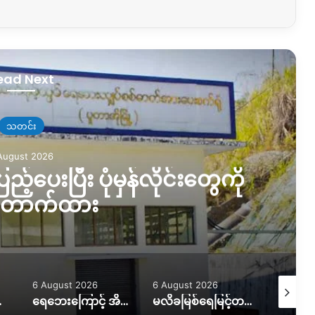
ead Next
သတင်း
August 2026
ည့်ပေးပြီး ပုံမှန်လိုင်းတွေကို
တောက်ထား
6 August 2026
6 August 2026
5 August
ကူညီလိုအပ်နေ
ရေဘေးကြောင့် အိမ်ထောင်စု ၇ စု အိမ်ခြေမဲ့၊ KIO ကူညီပေးဖို့စီစဉ်နေ
မလိခမြစ်ရေမြင့်တက်မှုကြောင့် နောင်ခိုင်ရွာတဝက်ခန့်ရေနစ်မြှပ်