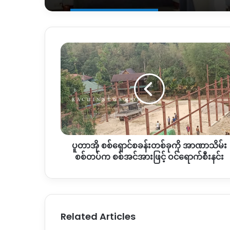
ပူ
တာ
အို
စစ်
ရှောင်
စခန်း
တစ်
ခု
ကို
ပူတာအို စစ်ရှောင်စခန်းတစ်ခုကို အာဏာသိမ်း
အာဏာသိမ်း
စစ်တပ်
စစ်တပ်က စစ်အင်အားဖြင့် ဝင်ရောက်စီးနင်း
က
စစ်
အင်အား
ဖြင့်
ဝင်
Related Articles
ရောက်