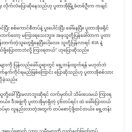
း လိုက်လံပြောဆိုနေသည်ဟု ပူတာအိုမြို့ခံတစ်ဦးက ကချင်
 စစ်ကောင်စီတပ်နဲ့ ပူးပေါင်းပြီး ခေါ်နေပြီ။ ပူတာအိုခရိုင်
ာဘွမ့်ဘက်တော့ မကြားရသေးဘူး။ အခုသူတို့ပြန်ခေါ်တာက ပူတာ
်တဲ့သူတွေရှိနေပြီပေါ့လေ။ သူတို့ပြန်လာရင် KIA နဲ့
ာကွယ်ဖို့ပြောတာဘဲလို့ ကြားရတယ်” ဟုပြောဆိုသည်။
များကို ပြန်လည်ခေါ်ယူရာတွင် ရှေ့တန်းထွက်ရန် မဟုတ်ဘဲ
 လက်နက်ကိုင်ရမည်ဖြစ်ကြောင်း ပြောဆိုသည်ဟု ပူတာအိုစစ်သား
ိုခဲ့သည်။
ူတို့ခေါ် ပြီးမလာဘူးဆိုရင် လက်မှတ်ပါ သိမ်းပေးမယ် ကြားရ
တယ်။ ဒီအဖွဲ့ကို ပူတာအိုမှာရှိတဲ့ ၄၆တပ်ရင်း ထဲ ခေါ်ပြောတယ်
်မှာ လူနည်းလာတဲ့အတွက် တပ်စောင့်ဖို့ထင်တယ်။ ရှေ့တန်း
နှင့် အရွယ်ရောက် သား၊ သမီးများကို လက်နက်ဖြုတ်တပ်