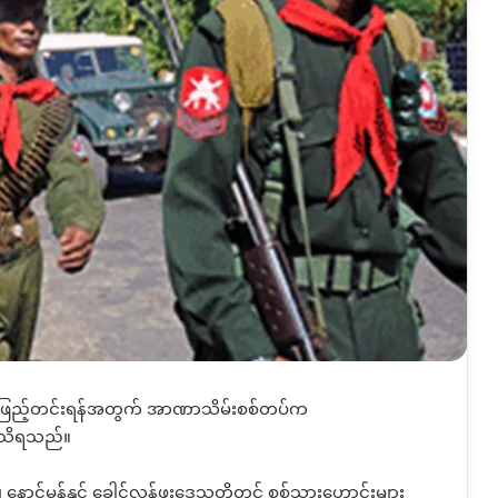
ား ဖြည့်တင်းရန်အတွက် အာဏာသိမ်းစစ်တပ်က
ု သိရသည်။
 နောင်မွန်နှင့် ခေါင်လန်ဖူးဒေသတို့တွင် စစ်သားဟောင်းများ