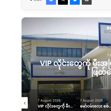
R
7 
စ်
VIP လိုင်းတွေကို မီးအပြ
ဖြတ်
August 2026
7 August 2026
7 August 2026
လေကြောင်း တိုက်ခိုက်ခံရတာကြောင့် အရပ်သားနှစ်ဦး ထိခိုက်၊သေဆုံးမှုရှိ
VIP လိုင်းတွေကို မီးအပြည့်ပေးပြီး ပုံမှန်လိုင်းတွေကို ဖြတ်တောက်ထား
မော်ဝမ်းလေး စစ်ရှောင်တွေ ပြန်လည်ထူထောင်ရေးအတွက် အ