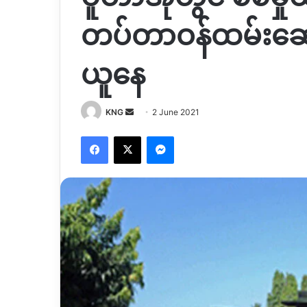
တပ်တာဝန်ထမ်းဆော
ယူနေ
Send
KNG
2 June 2021
an
Facebook
X
Messenger
email