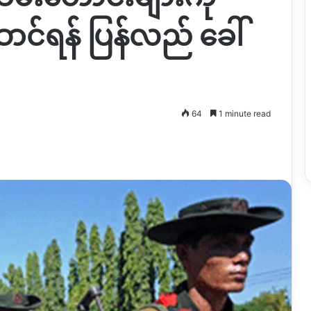
င်ရန် ပြန်လည် ခေါ်
64
1 minute read