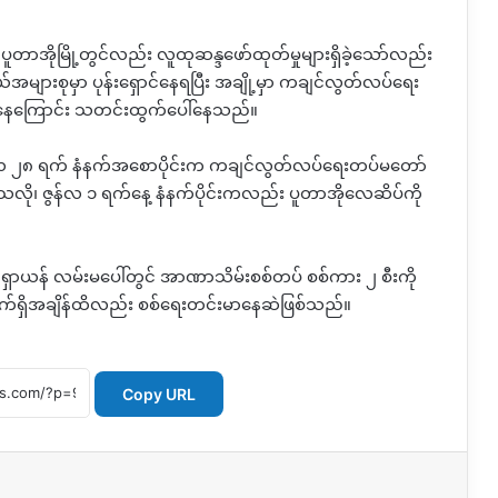
ူတာအိုမြို့တွင်လည်း လူထုဆန္ဒဖော်ထုတ်မှုများရှိခဲ့သော်လည်း
ယ်အများစုမှာ ပုန်းရှောင်နေရပြီး အချို့မှာ ကချင်လွတ်လပ်ရေး
ှိနေကြောင်း သတင်းထွက်ပေါ်နေသည်။
 မေလ ၂၈ ရက် နံနက်အစောပိုင်းက ကချင်လွတ်လပ်ရေးတပ်မတော်
်ခဲ့သလို၊ ဇွန်လ ၁ ရက်နေ့ နံနက်ပိုင်းကလည်း ပူတာအိုလေဆိပ်ကို
ာယန် လမ်းမပေါ်တွင် အာဏာသိမ်းစစ်တပ် စစ်ကား ၂ စီးကို
က် လက်ရှိအချိန်ထိလည်း စစ်ရေးတင်းမာနေဆဲဖြစ်သည်။
Copy URL