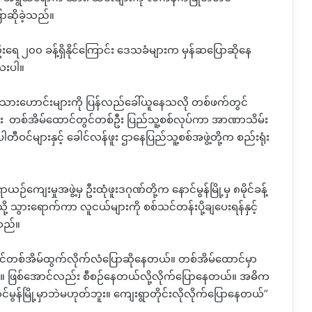
ာဆိုခဲ့သည်။
းရေ ၂၀၀ ခန့်ရှိနိုင်ကြောင်း ဒေသခံများက မှန်ဆပြောဆိုနေ
ေးပါ။
သားဟောင်းများကို ပြန်လည်ခေါ်ယူနေသလို တစ်ဖက်တွင်
ည်း တစ်အိမ်ထောင်တွင်တစ်ဦး ပြည်သူ့စစ်လုပ်ကာ အာဏာသိမ်း
ျားနှင့် ခေါင်လန်ဖူး ဌာနေပြည်သူ့စစ်အဖွဲ့တို့က စည်းရုံး
်ကျေးမှုအဖွဲ့မှ ဦးထုံဖူးဒဂုဏ်တို့က နောင်မွန်မြို့မှ ၈မိုင်ခန့်
့ သွားရောက်ကာ လူငယ်များကို စစ်သင်တန်းပို့ချပေးရန်နှင့်
သည်။
ိမ်ဝင်တစ်အိမ်ထွက်လိုက်လံပြောဆိုနေတယ်။ တစ်အိမ်ထောင်မှာ
။ ဖြစ်အောင်လည်း စီစဉ်နေတယ်လို့လိုက်ပြောနေတယ်။ အဓိက
ောင်မွန်မြို့မှာဘဲမဟုတ်ဘူး။ ကျေးရွာတိုင်းလိုလိုက်ပြောနေတယ်”