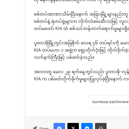
စစ်တပ်အာဏာသိမ်းပြီးနောက် အခြားမြို့များနည်းတူ ပ
စစ်တပ်နဲ့ ရဲတပ်ဖွဲ့များက လိုက်လံဖမ်းဆီးသဖြင့် လူင
တပ်မတော် KIA ထံ စစ်သင်တန်းတက်ရောက်မှုများရ
ပူတာအိုမြို့တွင်းအခြစိုက် ခလရ ၄၆ တပ်ရင်းကို
KIA တပ်မဟာ ၁ အဖွဲ့က ရှော့တိုက်ဒုံးဖြင့် တိုက်ခိုက
လက်နက်ကြီးဖြင့် ပစ်ခတ်ခဲ့သည်။
အလားတူ မေလ ၂၉ ရက်နေ့တွင်လည်း ပူတာအို-လုန်ရှ
KIA က ပစ်ခတ်တိုက်ခိုက်မှုများပြုလုပ်ခဲ့ပြီးနော
Facebook
X
Messenger
Print
Share