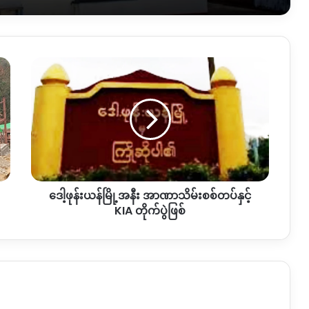
ဒေါ့
ဖုန်း
ယန်
မြို့
အနီး
အာဏာသိမ်း
စစ်တပ်
နှင့်
KIA
ဒေါ့ဖုန်းယန်မြို့အနီး အာဏာသိမ်းစစ်တပ်နှင့်
တိုက်ပွဲ
ဖြစ်
KIA တိုက်ပွဲဖြစ်