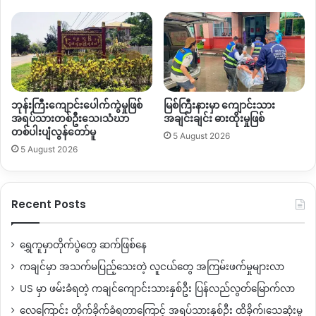
ဘုန်းကြီးကျောင်းပေါက်ကွဲမှုဖြစ်
မြစ်ကြီးနားမှာ ကျောင်းသား
အရပ်သားတစ်ဦးသေ၊သံဃာ
အချင်းချင်း ဓားထိုးမှုဖြစ်
တစ်ပါးပျံလွန်တော်မူ
5 August 2026
5 August 2026
Recent Posts
ရွှေကူမှာတိုက်ပွဲတွေ ဆက်ဖြစ်နေ
ကချင်မှာ အသက်မပြည့်သေးတဲ့ လူငယ်တွေ အကြမ်းဖက်မှုများလာ
US မှာ ဖမ်းခံရတဲ့ ကချင်ကျောင်းသားနှစ်ဦး ပြန်လည်လွတ်မြောက်လာ
လေကြောင်း တိုက်ခိုက်ခံရတာကြောင့် အရပ်သားနှစ်ဦး ထိခိုက်၊သေဆုံးမှု