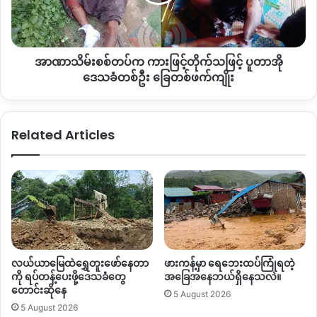
တိုက်
က
သဖြင့်
ဖမ်းဆီး
ပူ
ထား
တာ
အာဏာသိမ်းစစ်တပ်က ကားဖြင့်တိုက်သဖြင့် ပူတာအို
အို
ဒေသခံ
ဒေသခံတစ်ဦး ခြေတစ်ဖက်ကျိုး
တစ်
ဦး
ခြေ
Related Articles
တစ်ဖက်
ကျိုး
လယ်ယာမြေထဲရွှေတူးဖော်နေတာ
ဖားကန့်မှာ ရေဘေးထပ်ကြုံရတဲ့
ကို ရပ်တန့်ပေးဖို့ဒေသခံတွေ
အခြေအနေဘယ်ရှိနေသလဲ။
တောင်းဆိုနေ
5 August 2026
5 August 2026