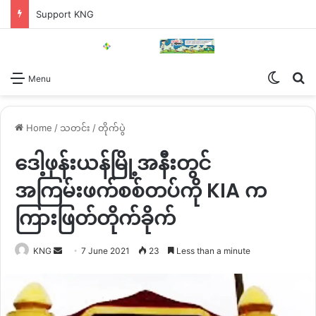
Support KNG
Switch
Se
Menu
Home
/
သတင်း
/
တိုက်ပွဲ
ဒေါ့ဖုန်းယန်မြို့အနီးတွင်
အကြမ်းဖက်စစ်တပ်ကို KIA က
ကြားဖြတ်တိုက်ခိုက်
Send
KNG
7 June 2021
23
Less than a minute
an
email