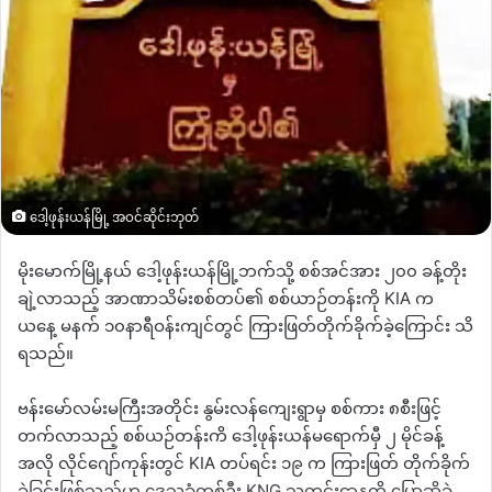
ဒေါ့ဖုန်းယန်မြို့ အဝင်ဆိုင်းဘုတ်
မိုးမောက်မြို့နယ် ဒေါ့ဖုန်းယန်မြို့ဘက်သို့ စစ်အင်အား ၂၀၀ ခန့်တိုး
ချဲ့လာသည့် အာဏာသိမ်းစစ်တပ်၏ စစ်ယာဉ်တန်းကို KIA က
ယနေ့ မနက် ၁၀နာရီဝန်းကျင်တွင် ကြားဖြတ်တိုက်ခိုက်ခဲ့ကြောင်း သိ
ရသည်။
ဗန်းမော်လမ်းမကြီးအတိုင်း နွမ်းလန်ကျေးရွာမှ စစ်ကား ၈စီးဖြင့်
တက်လာသည့် စစ်ယဉ်တန်းကိ ဒေါ့ဖုန်းယန်မရောက်မှီ ၂ မိုင်ခန့်
အလို လိုင်ဂျော်ကုန်းတွင် KIA တပ်ရင်း ၁၉ က ကြားဖြတ် တိုက်ခိုက်
ခဲ့ခြင်းဖြစ်သည်ဟု ဒေသခံတစ်ဦး KNG သတင်းဌာနကို ပြောဆိုခဲ့