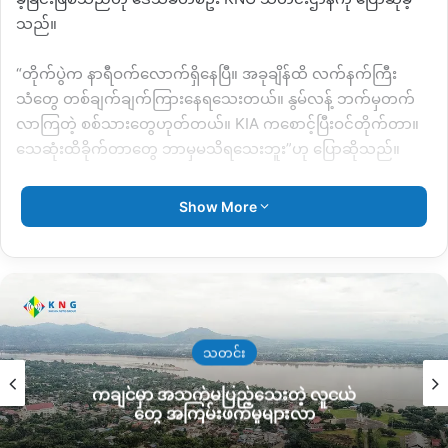
သည်။
“တိုက်ပွဲက နာရီဝက်လောက်ရှိနေပြီ။ အခုချိန်ထိ လက်နက်ကြီး
သံတွေ တစ်ချက်ချက်ကြားနေရသေးတယ်။ နွမ်လန့် ဘက်မှတက်
လာကြတဲ့ စစ်သားတွေဟုတ်တယ်။ KIA ကစောင့်ပြီးဝင်တိုက်တာ။
သေဆုံးထိခိုက်တာတွေ ဘာမှမသိရသေးဘူး”ဟု ပြောဆိုသည်။
ဒေါ့ဖုန်းယန်မြိုတွင် အာဏာသိမ်းစစ်တပ်က စစ်အင်အားတို့ချဲ့နေ
Show More
သဖြင့် KIA က ကြားဖြတ်တိုက်ခိုက်မှုများ ပုံမှန်ပြုလုပ်နေပြီး တစ်
ပတ်တွင် အနည်းဆုံး ၃ကြိမ်ခန့် ဖြစ်ပွားလျက်ရှိသည်။
ပြီးခဲ့သော အပတ် ဇွန်လ ၃ရက်နေ့ကလည်း နွမ်လန့်ကျေးရွာမှ တက်
လာသည့် စစ်အင်အား ၁၅၀ ခန့်ကို ဒေါ့ဖုန်းယန်မရောက်မှီ အူထန်
ယန်ကျေးရွာအနီး KIA က ဝင်ရောက်တိုက်ခိုက်ခဲ့ပြီး အာဏာသိမ်း
သတင်း
စစ်တပ်ဘက် ထိခိုက်သေဆုံးသူ ၂၀ကျော်ရှိခဲ့ကြောင်း သိရသည်။
ကချင်မှာ အသက်မပြည့်သေးတဲ့ လူငယ်
တွေ အကြမ်းဖက်မှုများလာ
ဒေါ့ဖုန်းယန်မြို့သည် ကချင်လွတ်လပ်ရေးတပ်မတော် KIA ဗဟို