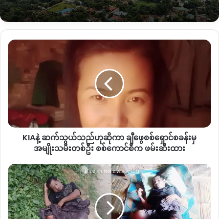
ဌာနချုပ် လိုင်ဇာအနီးတွင်ရှိသလို အလောဘွမ်တောင်ခြေအောက်
တွင်တည်ရှိနေသောကြောင့် အာဏာသိမ်းစစ်တပ်ဘက်မှ တပ်မ ၈၈
နှင့် ၇၇တို့မှ စစ်အင်အား ၈၀၀ ကျော်ထက်မနည်း တိုးချဲ့ထား
ကြောင်း ဒေသခံများပြောဆိုချက်မှသိရသည်။
KIAနဲ့
ဆက်
သွယ်
သည်
Copy URL
ဟု
ဆို
ကာ
ချီ
ဖွေ
KIAနဲ့ ဆက်သွယ်သည်ဟုဆိုကာ ချီဖွေစစ်ရှောင်စခန်းမှ
စစ်
ရှောင်
အမျိုးသမီးတစ်ဦး စစ်ကောင်စီက ဖမ်းဆီးထား
စခန်း
မှ
အာဏာသိမ်း
အမျိုးသမီး
စစ်တပ်
တစ်
က
ဦး
ကား
စစ်
ဖြင့်
ကောင်စီ