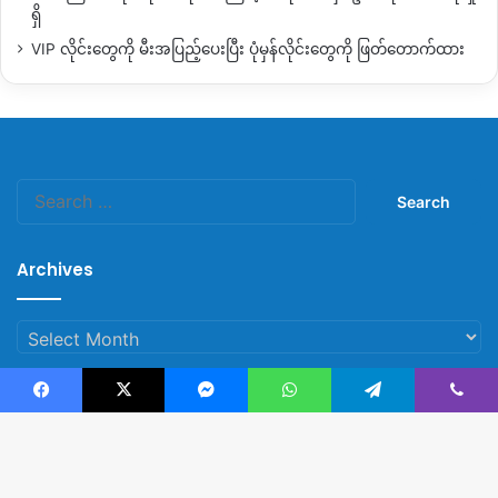
ရှိ
VIP လိုင်းတွေကို မီးအပြည့်ပေးပြီး ပုံမှန်လိုင်းတွေကို ဖြတ်တောက်ထား
Search
for:
Archives
Archives
Facebook
X
Messenger
WhatsApp
Telegram
Viber
© Copyright 2023, All Rights Reserved |
Kachin News Group