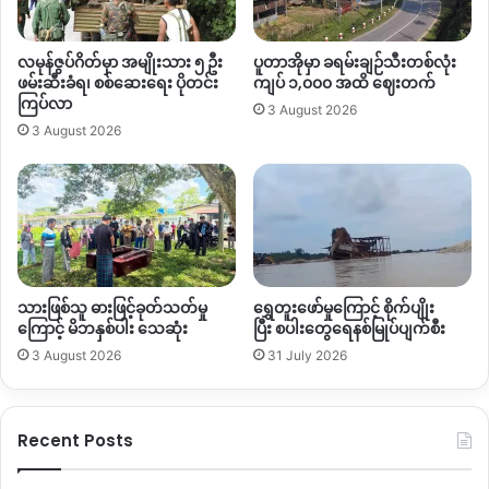
လမုန်ဇွပ်ဂိတ်မှာ အမျိုးသား ၅ ဦး
ပူတာအိုမှာ ခရမ်းချဉ်သီးတစ်လုံး
ဖမ်းဆီးခံရ၊ စစ်ဆေးရေး ပိုတင်း
ကျပ် ၁,၀၀၀ အထိ ဈေးတက်
ကြပ်လာ
3 August 2026
3 August 2026
သားဖြစ်သူ ဓားဖြင့်ခုတ်သတ်မှု
ရွှေတူးဖော်မှုကြောင့် စိုက်ပျိုး
ကြောင့် မိဘနှစ်ပါး သေဆုံး
ပြီး စပါးတွေရေနစ်မြုပ်ပျက်စီး
3 August 2026
31 July 2026
Recent Posts