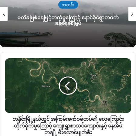
ဒေသခံများ၏ ပြောဆိုချက်အရ KIA ဘက်သို့ ဝင်သွားသည့်
သတင်း
မိန်းကလေး ၂ဦးသည် မိမိသဘောဆန္ဒဖြင့် ဝင်ရောက်သွားခြင်းသာ
မလိခမြစ်ရေမြင့်တက်မှုကြောင့် နောင်ခိုင်ရွာတဝက်
ဖြစ်သောကြောင့် ဆရာမဒေါလဘောင်ခေါညွယ်နှင့် မသက်ဆိုင်
ခန့်ရေနစ်မြှပ်
ကြောင်း ပြောဆိုသည်။
ဆရာမလဘောင်ဒေါခေါညွယ်ကို ဇွန်လ ၁ရက်နေ့ နံနက်ပိုင်း ၁၀နာရီ
ဝန်းကျင်တွင် ရဲနဲ့စစ်သား အင်အား၂၀ ခန့်ကလာရောက်ဖမ်းဆီးသွား
ခြင်းဖြစ်ပြီး လက်ရှိ ချီဖွေရဲစခန်းတွင် ထိန်းသိမ်းထားကြောင်း သိရ
တ
သည်။
နိုင်း
မြို့နယ်
ချီဖွေဒေသသည် အာဏာသိမ်းစစ်တပ်နှင့် ၎င်း၏လက်အောက်ခံ ဦး
တွင်
အကြမ်းဖက်
ဇခုန်တိန့်ယိန်းဦးဆောင်သော ပြည်သူ့စစ်အဖွဲ့တို့ အားကောင်း
စစ်တပ်၏
သောကြောင့် KIA နှင့် ဆက်သွယ်သည်ဟု ယူဆရသောသူများကို
လေကြောင်း
ဖမ်းဆီးမှုများရှိနေသလို၊ စစ်ရှောင်များကိုလည်း ပြည်သူ့စစ်မလုပ်မ
တိုက်ခိုက်
နေရ ဖိအားပေးမှုများရှိနေသည်။
မှု
တနိုင်းမြို့နယ်တွင် အကြမ်းဖက်စစ်တပ်၏ လေကြောင်း
ကြောင့်
စစ်အာဏာသိမ်းပြီးနောက် ပြည်နယ်အနှံ တိုက်ပွဲဖြစ်ပွားနေပြီဖြစ်
ကျေးရွာ
တိုက်ခိုက်မှုကြောင့် ကျေးရွာစာသင်ကျောင်းနှင့် နေအိမ်
စာသင်ကျောင်း
တချို့ မီးလောင်ပျက်စီး
သော်လည်း ကချင်လွတ်လပ်ရေးတပ်မတော် KIA တပ်မဟာ ၇