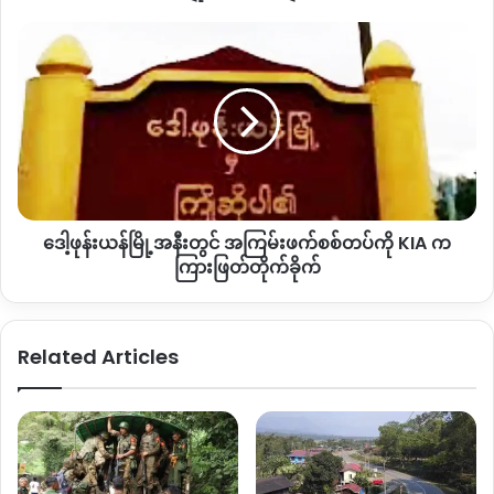
နှင့်
ဒေသဖြစ်သော ချီဖွေ၊ ပန်ဝါ ဒေသများတွင် ယနေ့ချိန်ထိ ပစ်ခတ်မှု
နေအိမ်
ဒေါ့
မရှိသေးကြောင်း သိရသည်။
တချို့
ဖုန်း
မီးလောင်
ယန်
ပျက်စီး
မြို့
အနီး
Copy URL
တွင်
အကြမ်းဖက်
စစ်တပ်
ကို
ဒေါ့ဖုန်းယန်မြို့အနီးတွင် အကြမ်းဖက်စစ်တပ်ကို KIA က
KIA
က
ကြားဖြတ်တိုက်ခိုက်
ကြား
ဖြတ်
တိုက်ခိုက်
Related Articles