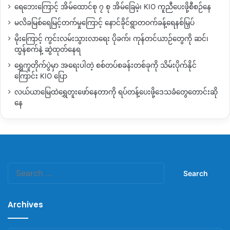
ရေဘေးကြောင့် အိမ်ထောင်စု ၇ စု အိမ်ခြေမဲ့၊ KIO ကူညီပေးဖို့စီစဉ်နေ
မလိခမြစ်ရေမြင့်တက်မှုကြောင့် နောင်ခိုင်ရွာတဝက်ခန့်ရေနစ်မြှပ်
မိုးကြောင့် ကွင်းလမ်းသွားလာရေး ပိုခက်၊ ကုန်တင်ယာဉ်တွေကို ဆင်၊
ထွန်စက်နဲ့ ဆွဲထုတ်နေရ
ရွှေကူတိုက်ပွဲမှာ အရေးပါတဲ့ စစ်တပ်စခန်းတစ်ခုကို သိမ်းပိုက်နိုင်
ကြောင်း KIO ပြော
လယ်ယာမြေထဲရွှေတူးဖော်နေတာကို ရပ်တန့်ပေးဖို့ဒေသခံတွေတောင်းဆို
နေ
Search
for:
Archives