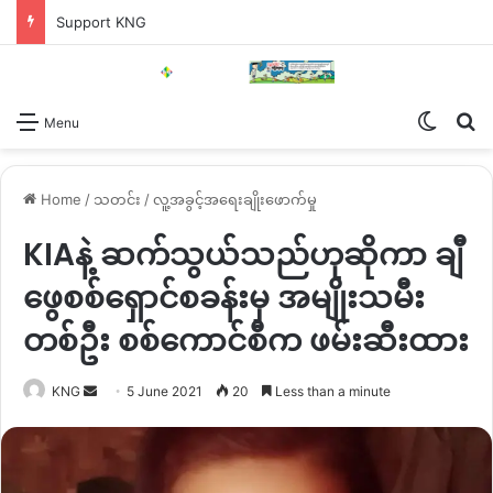
Support KNG
Switch
Se
Menu
Home
/
သတင်း
/
လူ့အခွင့်အရေးချိုးဖောက်မှု
KIAနဲ့ ဆက်သွယ်သည်ဟုဆိုကာ ချီ
ဖွေစစ်ရှောင်စခန်းမှ အမျိုးသမီး
တစ်ဦး စစ်ကောင်စီက ဖမ်းဆီးထား
Send
KNG
5 June 2021
20
Less than a minute
an
email