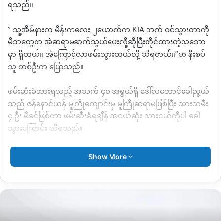
ရသည်။
” သူ့အိမ်နားက မိန်းကလေး ၂ယောက်က KIA ဘက် ဝင်သွားတာကို
မိဘတွေ‌က အဲဆရာမဆက်သွယ်ပေးလို့ဆိုပြီးတိုင်ထားတဲ့သဘော
မှာ ရှိတယ်။ အဲကြောင့်လာဖမ်းသွားတယ်လို့ သိရတယ်။”ဟု နီးစပ်
သူ တစ်ဦးက ပြောသည်။
ဖမ်းဆီးခံထားရသည့် အသက် ၄၀ အရွယ်ရှိ ဒေါ်လဘောင်ခေါညွယ်
သည် ဇန်နောင်ယန် မူကြိုကျောင်းမှ မူကြိုဆရာမဖြစ်ပြီး သားသမီး
၄ ဦး မိခင်ဖြစ်ကာ ဖမ်းဆီးခံရချိန် အငယ်ဆုံး သားငယ်ကိုပါ ခေါ
သွားကြောင်း သိရသည်။
“လာဖမ်းတာတော့ အဲဆရာမ တစ်ယောက်ကိုဘဲ ဖမ်းတာဟုတ်တယ်
Show More
ကလေးတော့ မဖမ်းဘူး။ ဒါပေမယ့် ကလေးကလည်း ငယ်သေး
တယ် ၃နှစ်ကျော်ဘဲရှိသေးတော့ သူ့အမေ မခွဲနိုင်လို့ ခေါသွားတာ
ဟုတ်တယ်။ သားအမိ နှစ်ယောက်စလုံး ဖမ်းတာတော့ မဟုတ်
ဘူး။”ဟု အမည်မဖော်လို ဒေသခံတစ်ဦးကပြောသည်။