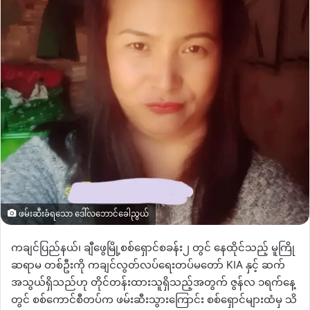
ဖမ်းဆီးခံရသော ဒေါ်လဘောင်ခေါညွယ်
ကချင်ပြည်နယ်၊ ချီဖွေမြို့စစ်ရှောင်စခန်း၂ တွင် နေထိုင်သည့် မူကြို
ဆရာမ တစ်ဦးကို ကချင်လွတ်လပ်ရေးတပ်မတော် KIA နှင့် ဆက်
အသွယ်ရှိသည်ဟု တိုင်တန်းထားသူရှိသည့်အတွက် ဇွန်လ ၁ရက်နေ့
တွင် စစ်ကောင်စီတပ်က ဖမ်းဆီးသွားကြောင်း စစ်ရှောင်များထံမှ သိ