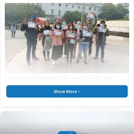
လက်ကမ်းစာစောင်ဖြန့်ဝေနေသော အိန္ဒိယရောက် မြန်မာနိုင်ငံသားများ
“India for Myanmar campaign ဖြစ်တယ်။ အဓိကတော့ အိန္ဒိယ
Show More
အစိုးရကို မြန်မာစစ်တပ်နဲ့ မပူးပေါင်းဖို့ ဖိတ်ခေါ်တာဖြစ်တယ်။ သူတို့
ရဲ့ ရင်းနှီးမြုပ်နှံမှုတွေကြောင့် စစ်တပ်က အကျိုးအမြတ်ရနေတဲ့
အတွက် ဒါကို ဆန့်ကျင်ကြောင်း ပြုလုပ်တာဖြစ်တယ်။” ဟု ယနေ့
လှုပ်ရှားမှုတွင် ပါဝင်ခဲ့သူ အိန္ဒိယရောက် ကချင်အမျိုးသမီးတစ်ဦးက
ပြောသည်။