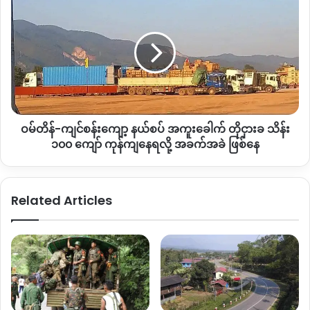
အချို့
တိန်-
အဆိုပါလှုပ်ရှားမှုကို နယူးဒေလီမြို့တွင်အပြင် မီဇိုရမ် ပြည်နယ်နှင့်
ကို
ကျင်
မဏိပူရ် ပြည်နယ်များတွင်လည်း ယခုလက စတင်ပြီး ပြုလုပ်နေပြီ
KIA
စန်း
မသင်္ကာမှု
ဟု India For Myanmar Facebook စာမျက်နှာတွင် ဖော်ပြ
ကျော့
ဖြင့်
နယ်စပ်
ထားသည်။
ဖမ်းဆီး
အကူး
နေ
ခေါက်
ပြီးခဲ့သည့်လပိုင်းကလည်း အိန္ဒိယရောက်မြန်မာများမှာ နယူးဒေလီ
တို
မြို့တွင် လက်ရှိ နိုင်ငံရေးအခြေအနေနှင့် ပတ်သက်ပြီး ဆန္ဒဖော်ထုတ်
ဝမ်တိန်-ကျင်စန်းကျော့ နယ်စပ် အကူးခေါက် တိုငှားခ သိန်း
ငှား
မှုများပြုလုပ်ခဲ့ကြောင်း သိရသည်။
ခ
၁၀၀ ကျော် ကုန်ကျနေရလို့ အခက်အခဲ ဖြစ်နေ
သိန်း
၁၀၀
ကျော်
Related Articles
Copy URL
ကုန်ကျ
နေ
ရ
လို့
အခက်အခဲ
ဖြစ်
နေ