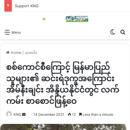
Support KNG
Switch
Se
Menu
Home
/
သတင်း
စစ်ကောင်စီကြောင့် မြန်မာပြည်
သူများ၏ ဆင်းရဲဒုက္ခအကြောင်း
အိမ်နီးချင်း အိန္ဒိယနိုင်ငံတွင် လက်
ကမ်း စာစောင်ဖြန့်ဝေ
Send
KNG
14 December 2021
12
Less than a minute
an
email