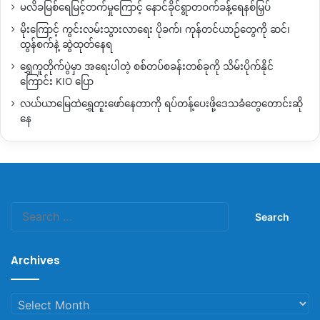
မလိခမြစ်ရေမြင့်တက်မှုကြောင့် နောင်ခိုင်ရွာတဝက်ခန့်ရေနစ်မြှပ်
မိုးကြောင့် ကွင်းလမ်းသွားလာရေး ပိုခက်၊ ကုန်တင်ယာဉ်တွေကို ဆင်၊
ထွန်စက်နဲ့ ဆွဲထုတ်နေရ
ရွှေကူတိုက်ပွဲမှာ အရေးပါတဲ့ စစ်တပ်စခန်းတစ်ခုကို သိမ်းပိုက်နိုင်
ကြောင်း KIO ပြော
လယ်ယာမြေထဲရွှေတူးဖော်နေတာကို ရပ်တန့်ပေးဖို့ဒေသခံတွေတောင်းဆို
နေ
Search
for:
Archives
Archives