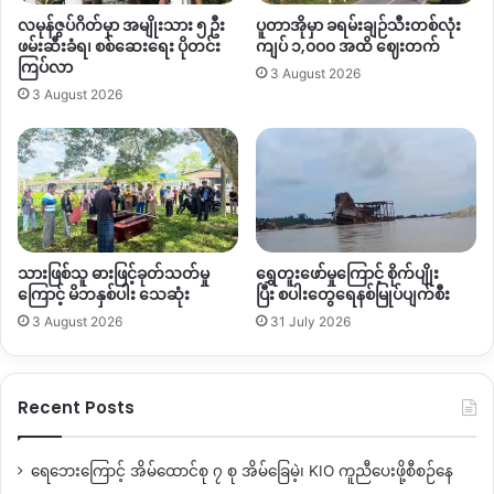
လမုန်ဇွပ်ဂိတ်မှာ အမျိုးသား ၅ ဦး
ပူတာအိုမှာ ခရမ်းချဉ်သီးတစ်လုံး
ဖမ်းဆီးခံရ၊ စစ်ဆေးရေး ပိုတင်း
ကျပ် ၁,၀၀၀ အထိ ဈေးတက်
ကြပ်လာ
3 August 2026
3 August 2026
သားဖြစ်သူ ဓားဖြင့်ခုတ်သတ်မှု
ရွှေတူးဖော်မှုကြောင့် စိုက်ပျိုး
ကြောင့် မိဘနှစ်ပါး သေဆုံး
ပြီး စပါးတွေရေနစ်မြုပ်ပျက်စီး
3 August 2026
31 July 2026
Recent Posts
ရေဘေးကြောင့် အိမ်ထောင်စု ၇ စု အိမ်ခြေမဲ့၊ KIO ကူညီပေးဖို့စီစဉ်နေ