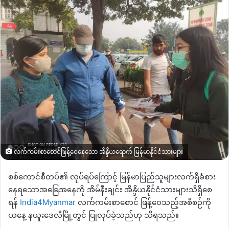
လက်ကမ်းစာစောင်ဖြန့်ဝေနေသော အိန္ဒိယရောက် မြန်မာနိုင်ငံသားများ
စစ်ကောင်စီတပ်၏ လုပ်ရပ်ကြောင့် မြန်မာပြည်သူများလက်ရှိခံစား
နေရသောအခြေအနေကို အိမ်နီးချင်း အိန္ဒိယနိုင်ငံသားများသိရှိစေ
ရန်
India4Myanmar
လက်ကမ်းစာစောင် ဖြန့်ဝေသည့်အစီစဉ်ကို
ယနေ့ နယူးဒေလီမြို့တွင် ပြုလုပ်ခဲ့သည်ဟု သိရသည်။