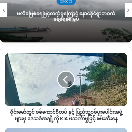
သတင်း
လက်ကမ်းစာစောင်ကို နယူးဒေသလီမြို့ရှိ တက္ကသိုလ်ကျောင်းနှင့်
မလိခမြစ်ရေမြင့်တက်မှုကြောင့် နောင်ခိုင်ရွာတဝက်
လူစည်ကားရာ နေရာများတွင် ဖြန့်ဝေခဲ့ပြီး အိန္ဒိယရောက် ချင်း၊
ခန့်ရေနစ်မြှပ်
ကချင်အဖွဲ့အစည်းများနှင့် CDM ပြည်သူ့ဝန်ထမ်းများ ပါဝင်သည်ဟု
သိရသည်။
ဝိုင်း
မော်
တွင်
စစ်
ကောင်စီ
တပ်
နှင့်
ပြည်သူ့စစ်
ပူးပေါင်း
ဝိုင်းမော်တွင် စစ်ကောင်စီတပ် နှင့် ပြည်သူ့စစ်ပူးပေါင်းအဖွဲ့
အဖွဲ့
များ
များမှ ဒေသခံအချို့ကို KIA မသင်္ကာမှုဖြင့် ဖမ်းဆီးနေ
မှ
လက်ကမ်းစာစောင်ဖြန့်ဝေနေသော အိန္ဒိယရောက် မြန်မာနိုင်ငံသားများ
ဒေသခံ
ဝမ်