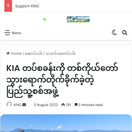
Support KNG
Switch
Se
Menu
Home
/
ဆောင်းပါး
/
သတင်းဆောင်းပါး
KIA တပ်စခန်းကို တစ်ကိုယ်တော်
သွားရောက်တိုက်ခိုက်ခဲ့တဲ့
ပြည်သူ့စစ်အဖွဲ့
Send
KNG
5 August 2022
191
2 minutes read
an
email