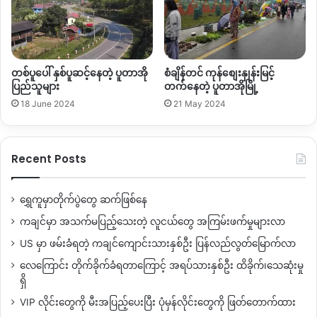
အခုလို လက်နက်အင်အားနဲ့ ဝင်ရောက်တိုက်ခိုက်လာတာကို ခုခံဖို့
ကတုတ်ကျင်း ကောင်းကောင်းပြုလုပ်ထားတာကြောင့် ကေအိုင်အေ
တပ်ကနေပြီးတော့ သွားတိုက်ခိုက်ဖို့ ခက်လာတာဖြစ်နိုင်တယ်လို့
ဒေသခံတစ်ဦး အခုလိုပြောပါတယ်။
တစ်ပူပေါ် နှစ်ပူဆင့်နေတဲ့ ပူတာအို
စံချိန်တင် ကုန်စျေးနှုန်းမြင့်
ပြည်သူများ
တက်နေတဲ့ ပူတာအိုမြို့
“အခုပြန်ကြည့်မယ်ဆိုရင် ကေအိုင်အေဘက်ကလည်း ပြန်တိုက်ခိုက်
18 June 2024
21 May 2024
ဖို့ ခက်လာတာနေမှာ၊ အခေါက်တိုင်းအခါတိုင်း ကျရှုံးမှုတွေရှိတော့
ကေအိုင်အေဘက်ကလည်း ပြန်တိုက်ဖို့ နည်းလမ်းရှာရခက်လာတာနဲ့
တူတယ်။ ၂၀၂၁ ခုနစ်ကစပြီးတော့ နှစ်ဖက်တင်းမာမှုတွေရှိပြီး အခု
Recent Posts
၂၀၂၂ ခုနှစ်မှာ အချင်းချင်စောင့်ကြည့်နေကြတာ ပြည်သူ့စစ်တွေပဲ
ကေအိုင်အေတွေဆီ အရင်ရောက်မလား၊ ကေအိုင်အေတွေပဲ
ပြည်သူ့စစ်တွေဆီ အရင်ရောက်လာမလား၊ အဲလိုအခြေအနေရှိ
ရွှေကူမှာတိုက်ပွဲတွေ ဆက်ဖြစ်နေ
တယ်။”
ကချင်မှာ အသက်မပြည့်သေးတဲ့ လူငယ်တွေ အကြမ်းဖက်မှုများလာ
US မှာ ဖမ်းခံရတဲ့ ကချင်ကျောင်းသားနှစ်ဦး ပြန်လည်လွတ်မြောက်လာ
မင်းဇင်သန့်အိမ်နဲ့ သူ့စစ်တပ်ကို ကာကွယ်ဖို့ ခရစ်ယန် ကတ်သလစ်
လေကြောင်း တိုက်ခိုက်ခံရတာကြောင့် အရပ်သားနှစ်ဦး ထိခိုက်၊သေဆုံးမှု
အသင်းတော်ရဲ့ ဆုတောင်းတောင်ကို သူ့လက်နက် တပ်ဆင်လိုက်
ရှိ
တာ ၂ နှစ်ကျော်ရှိပြီလို့ သိရတယ်။
VIP လိုင်းတွေကို မီးအပြည့်ပေးပြီး ပုံမှန်လိုင်းတွေကို ဖြတ်တောက်ထား