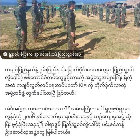
ရှဒူးဇွပ် စံပြကျေးရွာ မင်းဇင်သန့် ပြည်သူ့စစ်အဖွဲ့
ကချင်ပြည်နယ်နဲ့ ရှမ်းပြည်နယ်မြောက်ပိုင်းဒေသတွေမှာ ပြည်သူ့စစ်
လို့ခေါ်တဲ့ စစ်ကောင်စီတပ်တွေဖွင့်ထားတဲ့ အဖွဲ့တွေအများကြီး ရှိတဲ့
အထဲ ကချင်လွတ်လပ်ရေးတပ်မတော် KIA ကို တိုက်ခိုက်လာတဲ့
အဖွဲ့တစ်ဖွဲ့ ထွက်ပေါ်လာပြီ ဖြစ်တယ်။
အဲဒီအဖွဲ့က ဟူးကောင်းဒေသ လီဒိုလမ်းမကြီးအပေါ် ရှဒူးဇွပ်ရွာမှာ
လွန်ခဲ့တဲ့ ၂၀၁၆ နှစ်လောက်မှာ ရှမ်းနီစာပေနှင့် ယဉ်ကျေးမှုအဖွဲ့ ဆို
ပြီး ဖွင့်ခဲ့ပြီး အခုချိန် ဝါရာဇွပ် ပြည်သူ့စစ်လို့ခေါ်တဲ့ မင်းဇင်သန့်
ဦးဆောင်တဲ့အဖွဲ့တွေ ဖြစ်ပါတယ်။