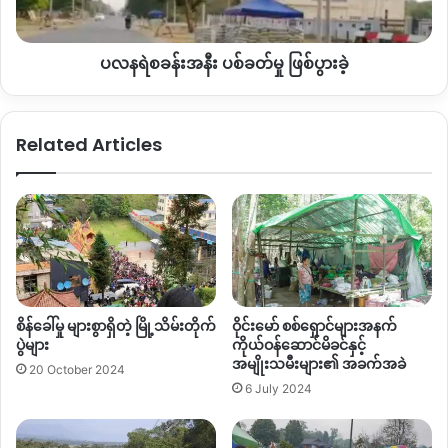
ဒဏ်ရာ
ဖြစ်ပွား
မင်းဇင်သန့် ပြည်သူ့စစ်အဖွဲ့ဟာ ရှဒူးဇွပ်ဒေသ ကုန်တင်ကားတွေဆီ
ရရှိ
ခဲ့
က ကောက်ခံရတဲ့ဝင်ငွေက တစ်ရက်ကို သိန်း ၄၀၀ အထက်ရှိပါ
ပလနရဲစခန်းအနီး ပစ်ခတ်မှု ဖြစ်ပွားခဲ့
တယ်။ အဲဒီထဲမှာ ရွေတူးတဲ့လောပန်းတွေဆီက နေ့တိုင်း၊ လတိုင်း
အခွန်ကောက်တာနဲ့ သူ့ရဲ့ဝင်ငွေက တစ်လကို သိန်းသောင်းလို ရှိမယ်
လို့ ဒေသခံတွေ ခန့်မှန်းကြပါတယ်။
Related Articles
သူဟာ ဝင်ငွေကောင်းတဲ့အတွက် စံပြရွာမှာ ဘန်ဂါကတုတ်ကျင်း ၂
ခု ၃ ခု လုပ်ထားတဲ့ စစ်တပ်တစ်ခု၊ ရှဒူးဇွပ် စစ်တပ်တစ်ခု နဲ့ အခုတစ်
လော ကေအိုင်အေနဲ့ နီးတဲ့ ကိုင်းတော မှာ စစ်တပ်တစ်ခု ပြန်လုပ်
ထားပြီ ဖြစ်တယ်။ ပြီးတော့ သူ့အိမ်ကိုရော ရှဒူးဇွပ်မှာ ကြီးကျယ်ခန်း
နားစွာနဲ့ စစ်တပ်တစ်ခုလို ဆောက်လုပ်ထားတာကို တွေ့ရတယ်။
စိန်ခေါ်မှု များစွာရှိတဲ့ မြို့သိမ်းတိုက်
ဝိုင်းမော် စစ်ရှောင်များအနက်
အဲဒီစစ်တပ် (၃) ခုစလုံးကို မင်းဇင်သန့် ဦးဆောင်ပေမယ့် လက်တွေ့
ပွဲများ
ကိုယ်ဝန်ဆောင်မိခင်နှင့်
မှာ စံပြစစ်တပ်ကိုကျတော့ သူ့ညီ ညီဇော်ရှိုင်း၊ ရှဒူးဇွပ် စစ်တပ်ကို သူ
အမျိုးသမီးများ၏ အခက်အခဲ
20 October 2024
အကို အငယ်လေး၊ ကိုင်းတောတပ်ကို သူလက်အောက်ငယ်သား
6 July 2024
တစ်ယောက်ကို အုပ်ချုပ်ခိုင်းထားပါတယ်။