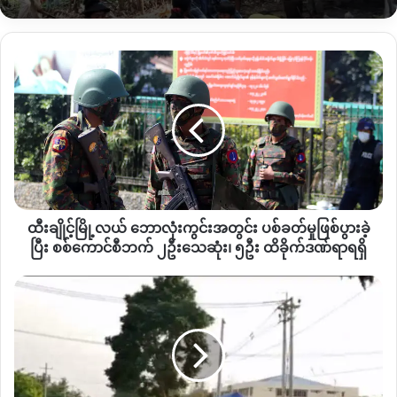
မင်းဇင်သန့်မှာ ငယ်စဉ်ကတည်းက လီဒိုလမ်းမပေါ် မှာ ကြီးပြင်းပြီး
ကျောင်းတက်ပြီးနောက် စရဖ နဲ့ နီးစပ်ပြီးတော့ အလုပ်လုပ်တဲ့သူ
ထီး
ဖြစ်တယ်လို့ သိရတယ်။
ချိုင့်
မြို့
၃ နှစ်အတွင်း လူအင်အား၊ လက်နက်အင်အားတောင့်လာပြီးတော့
လယ်
ဘောလုံး
လွန်ခဲ့တဲ့ ဇူလိုင်လ (၁၈) ရက်နေ့မနက် ရှဒူးဇွပ်အနီးမှာရှိတဲ့ ကနွယ်
ကွင်း
တူး KIA တပ်ရင်း ၁၄ တပ်ဖွဲ့ရဲ့ ရှေ့တန်းစခန်းတစ်ခုကို ဝင်ရောက်
အတွင်း
တိုက်ခိုက်ခဲ့တာကြောင့် ကေအိုင်အေဘက်က ၂ ဦး အသက်ဆုံးရှုံးခဲ့
ပစ်ခတ်
ပြီး ၂ ဦးထိခိုက်ဒဏ်ရာ ရရှိခဲ့တာဖြစ်တယ်။
မှု
ထီးချိုင့်မြို့လယ် ဘောလုံးကွင်းအတွင်း ပစ်ခတ်မှုဖြစ်ပွားခဲ့
ဖြစ်ပွား
”ကေအိုင်တပ်စခန်းနားမှာ အချက်ပြမိုင်းထောင်ထားတာ အဲဒါလာ
ခဲ့
ပြီး စစ်ကောင်စီဘက် ၂ဦးသေဆုံး၊ ၅ဦး ထိခိုက်ဒဏ်ရာရရှိ
ပြီး
နင်းမိတာနဲ့တူတယ်၊ အဲလိုမဟုတ်ရင် ရှိတဲ့ ၆ ယောက်စလုံးကို အရှင်
စစ်
ပ
ဖမ်းဖို့ အစီအစဉ်ရှိတယ်ထင်တယ်၊ သူတို့တွေ သတိထားနေလို့သာ ၂
ကောင်စီ
လ
ယောက်က အဲဒီနေရာမှာတင် သေနတ်ထိပြီး ဆုံးသွားတယ်၊ ၂
ဘက်
န
ယောက်ကတော့ ထိခိက်ဒဏ်ရာရတယ်လို့ သိရတယ်။ အဲဒီတပ်မှာရှိ
၂ဦး
ရဲစခန်း
တာ စုစုပေါင်း ၆ ယောက်လို့ သိရတယ်” လို့ တိုက်ပွဲနဲ့ပတ်သက်ပြီး
သေဆုံး၊
အနီး
၅ဦး
ပစ်ခတ်
စံပြဒေသခံတစ်ဦးက ပြောဆိုခဲ့ပါတယ်။
ထိခိုက်
မှု