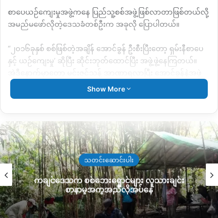
စာပေယဉ်ကျေးမှုအဖွဲ့ကနေ ပြည်သူ့စစ်အဖွဲ့ဖြစ်လာတာဖြစ်တယ်လို့
အမည်မဖော်လိုတဲ့ဒေသခံတစ်ဦးက အခုလို ပြောပါတယ်။
“၂၀၁၆ခုနှစ် စစ်ဖြစ်တဲ့အချိန် အောင်ခွန် ဦးစီးပြီးတော့ ရှမ်းနီစာပေ
နှင့် ယဉ်ကျေးမှု’ ဆိုပြီး ဆိုင်းဘုတ်ထောင်ပြီး အဖွဲ့ဖွဲ့နေကြတယ်။
အဲဒီနောက်မှာတော့ မင်းဇင်သန့် အာဏာရလာပြီး အောင်ခွန်နဲ့အဖွဲ့
တွေကို ဖျောက်လိုက်တယ်။ အောင်ခွန်နဲ့ အဖွဲ့ပြည်သူ့စစ်တွေက ဆုံး
Show More
သွားတဲ့သူတွေနဲ့၊ တစ်ချို့က ဘိန်းစားဖြစ်သွားတာနဲ့၊ တစ်ချို့က
နေရပ်ပြန်သွားကြတယ်။”
တရားဝင်ဆိုင်းဘုတ် ရေးထားတာက ဝါရာဇွပ်ပြည်သူ့စစ် ​ဖြစ်ပေ
မယ့် ရှဒူးဇွပ်၊ စံပြရွာတွေမှာပဲ စခန်းချ လှုပ်ရှားတဲ့အတွက် ရှဒူးဇွပ်
ပြည်သူ့စစ်၊ စံပြပြည်သူ့စစ် လို့ပဲ ဒေသခံတွေက ခေါ်ဆိုကြပါတယ်။
သတင်းဆောင်းပါး
ကချင်ဒေသက စစ်ဘေးရှောင်များ လူသားချင်း
အဲဒီအဖွဲ့ကို ၂၀၁၈ ခုနှစ်လောက်ကစပြီး မင်းဇင်သန့် ပြန်လည်
စာနာမှုအကူအညီလိုအပ်နေ
ဦးဆောင်လာတာဖြစ်ပြီး ၂၀၁၉ ခုနှစ်မှာ စံပြရွာအလယ်မှာ စခန်းချ
လာတာဖြစ်တယ်။