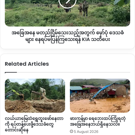
ည့်
ရ
အတွက်
မှော်
ပုံ ဒေသခံ
များ
အခြေအနေ မတည်ငြိမ်သေးသည့်အတွက် မှော်ပုံ ဒေသခံ
နေရပ်
မ
များ နေရပ်မပြန်ကြသေးရန် KIA သတိပေး
ပြန်
ကြ
သေး
Related Articles
ရန် KIA သတိပေး
လယ်ယာမြေထဲရွှေတူးဖော်နေတာ
ဖားကန့်မှာ ရေဘေးထပ်ကြုံရတဲ့
ကို ရပ်တန့်ပေးဖို့ဒေသခံတွေ
အခြေအနေဘယ်ရှိနေသလဲ။
တောင်းဆိုနေ
5 August 2026