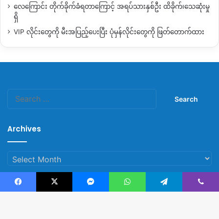
လေကြောင်း တိုက်ခိုက်ခံရတာကြောင့် အရပ်သားနှစ်ဦး ထိခိုက်၊သေဆုံးမှု
ရှိ
VIP လိုင်းတွေကို မီးအပြည့်ပေးပြီး ပုံမှန်လိုင်းတွေကို ဖြတ်တောက်ထား
Search
for:
Archives
Archives
Facebook
X
Messenger
WhatsApp
Telegram
Viber
© Copyright 2023, All Rights Reserved |
Kachin News Group