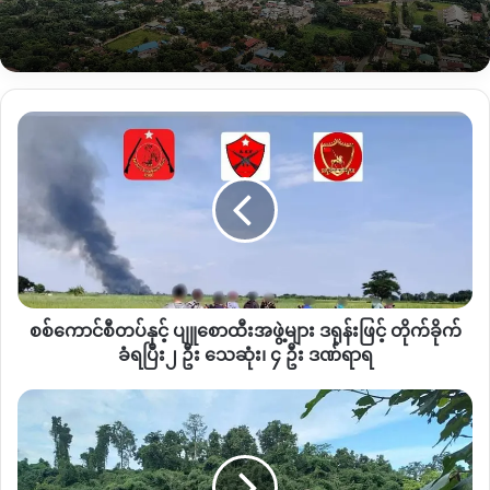
တပ်ဖွဲ့ဝင် တစ်ဦးက ပြောသည်။
ထို့အပြင် စစ်ကောင်စီတပ်များသည် ပြည်သူ ၂၀ ဦးကျော်ကို
လည်း
လူသားဒိုင်းအဖြစ် ဖမ်းဆီးခေါ်ဆောင်သွားပြီး
ယနေ့ထိ
စစ်
လွတ်မြောက်လာခြင်း မရှိသေးကြောင်း သိရသည်။
ကောင်စီ
တပ်
တိုက်ပွဲတွင်
စစ်ကောင်စီဘက်မှ စုစုပေါင်း ၇ ဦးထက်မနည်း
နှင့် ပျူ
စော
သေဆုံး၍ ၂ ပွင့်ဗိုလ်တစ်ဦး အပါအဝင် အမြောက်အများ ဒဏ်ရာရရှိ
ထီး
ခဲ့ပြီးနောက်
ဧရာဝတီ မြစ်ကြောင်းမှတဆင့် စက်လှေ၊ သံခွံမော်တော်
အဖွဲ့
များဖြင့် ကသာပြည်သူ့ဆေးရုံသို့ ပို့ဆောင်ခဲ့ကြောင်း သိရသည်။
များ
ဒ
စစ်ကောင်စီတပ်နှင့် ပျူစောထီးအဖွဲ့များ ဒရုန်းဖြင့် တိုက်ခိုက်
ရုန်း
ဖြင့် တိုက်ခိုက်
ခံရပြီး၂ ဦး သေဆုံး၊ ၄ ဦး ဒဏ်ရာရ
Copy URL
ခံ
ရ
အခြေအနေ မ
ပြီး၂ ဦး သေဆုံး၊
တည်ငြိမ်
၄
သေး
ဦး
သ
ဒဏ်ရာ