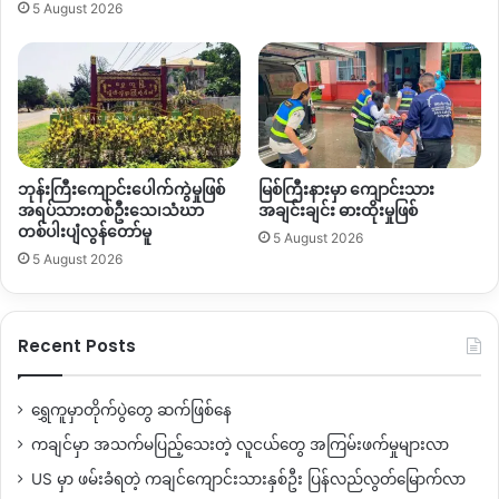
5 August 2026
ဘုန်းကြီးကျောင်းပေါက်ကွဲမှုဖြစ်
မြစ်ကြီးနားမှာ ကျောင်းသား
အရပ်သားတစ်ဦးသေ၊သံဃာ
အချင်းချင်း ဓားထိုးမှုဖြစ်
တစ်ပါးပျံလွန်တော်မူ
5 August 2026
5 August 2026
Recent Posts
ရွှေကူမှာတိုက်ပွဲတွေ ဆက်ဖြစ်နေ
ကချင်မှာ အသက်မပြည့်သေးတဲ့ လူငယ်တွေ အကြမ်းဖက်မှုများလာ
US မှာ ဖမ်းခံရတဲ့ ကချင်ကျောင်းသားနှစ်ဦး ပြန်လည်လွတ်မြောက်လာ