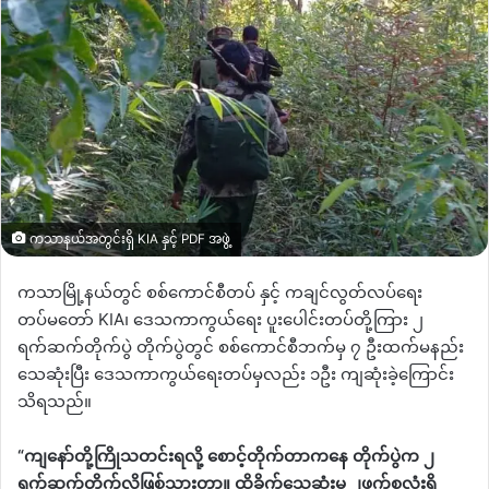
ကသာနယ်အတွင်းရှိ KIA နှင့် PDF အဖွဲ့
ကသာမြို့နယ်တွင်
စစ်ကောင်စီတပ်
နှင့် ကချင်လွတ်လပ်ရေး
တပ်မတော်
KIA
၊
ဒေသကာကွယ်ရေး ပူး‌ပေါင်းတပ်တို့ကြား ၂
ရက်ဆက်တိုက်ပွဲ တိုက်ပွဲတွင်
စစ်ကောင်စီဘက်မှ ၇ ဦးထက်မနည်း
သေဆုံးပြီး ဒေသကာကွယ်ရေးတပ်မှလည်း ၁ဦး ကျဆုံးခဲ့ကြောင်း
သိရသည်။
“
ကျနော်တို့ကြိုသတင်းရလို့ စောင့်တိုက်တာကနေ တိုက်ပွဲက ၂
ရက်ဆက်တိုက်လိုဖြစ်သွားတာ။
ထိခိုက်သေဆုံးမှု
၂ဖက်စလုံးရှိ