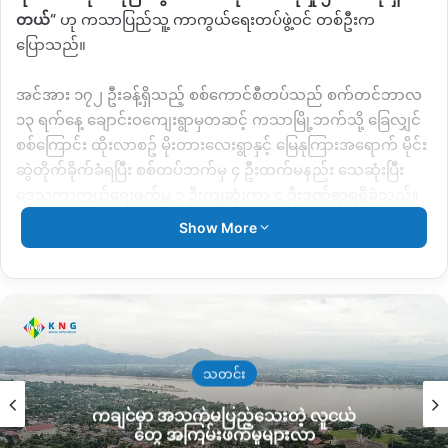
တယ်
“
ဟု ကသာပြည်သူ့
ကာကွယ်ရေးတပ်ဖွဲ့ဝင် တစ်ဦးက
ပြောသည်။
အင်အား ၁၇၂ ဦးခန့်ရှိသည့် စစ်ကောင်စီတပ်သည် စက်တင်ဘာလ
၁၃ ရက်နေ့ ချောင်းဝကျေးရွာမှတဆင့် ကသာမြို့ဘက်သို့ ခြေလျှင်
စစ်ကြောင်း ထိုးလာစဥ် မိုးတားလေးရွာနှင့် မြေနုကြားအ‌ရောက်
မိုင်း
ဆွဲတိုက်ခိုက်ခံရပြီး
စစ်တပ်ဘက်မှ ၄ ဦးထက်မနည်း သေဆုံးပြီး
ဒေသကာကွယ်ရေးဖက်မှ ၁ ဦးကျဆုံးကာ ၄ ဦးဒဏ်ရာရရှိခဲ့သည်။
Show More
အလားတူ စက်တင်ဘာ ၁၄ ရက် နံနက် ၉ နာရီဝန်းကျင်တွင်လည်း
ကသာဘက်သို့ ဆင်းလာသည့် စစ်ကောင်စီ စစ်ကြောင်းအား မိုးတား
လေး ပြည်သူ့ကာကွယ်ရေးတပ်မှ
အထက်သံပုရာကုန်းရွာနှင့် ရေနီရွာ
ကြားတွင်
ထပ်မံ မိုင်းဆွဲတိုက်ခိုက်ခဲ့ရာ
စစ်ကောင်စီဘက်မှ ၂ ပွင့်
ဗိုလ်တစ်ဦးဒဏ်ရာပြင်းထန်ကာ ၃ ဦးထက်မနည်း သေဆုံးခဲ့သည်။
သတင်း
“
သူတို့အလောင်းတွေကို ကျင်းအကျယ်တူးပြီး တစ်ကျင်းထဲ ပေါင်း
ကချင်မှာ အသက်မပြည့်သေးတဲ့ လူငယ်
မြုပ်သွားတယ်။ မြေပုံပေါ်မှာ
RPG
သီးကျည်တစ်လုံး အမှတ်အသား
တွေ အကြမ်းဖက်မှုများလာ
ပြုလုပ် စိုက်ထောင်ထားတာ တွေ့ရတယ်
“
ဟု ဒေသကာကွယ်ရေး