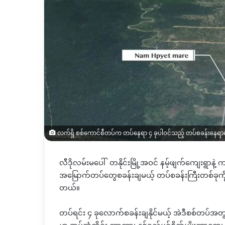
လက်ရှိ စစ်ကောင်စီတပ်က တပ်နေရာ ၄ ခုပါဝင်သည့် တပ်စခန်းနေရ
လီဒိုလမ်းမပေါ် တနိုင်းမြို့အဝင် နမ့်ဖျက်ကျေးရွာန
အမြောက်တပ်တွေစခန်းချမယ့် တပ်စခန်းကြီးတစ်ခ
တယ်။
တပ်ရင်း ၄ ခုလောက်စခန်းချနိုင်မယ့် အဲဒီစစ်တပ်