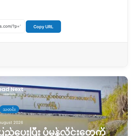
Copy URL
ead Next
သတင်း
August 2026
ည့်ပေးပြီး ပုံမှန်လိုင်းတွေကို