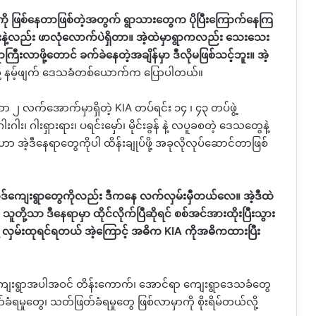
ု ဖြစ်နေတာဖြစ်တဲ့အတွက် ရွာသားတွေက ပိုပြီးကြောက်နေကြ
နဲ့လည်း ဖာလုံလောက်ပဲရှိတာ။ အဲ့ထဲမှာရွာကလည်း သေးသေး
းလာဖို့တောင် ခက်ခဲနေတဲ့အချိန်မှာ ဒီလိုမဖြစ်သင့်ဘူး။ အဲ့
ို့ နမ့်ဖျက် ဒေသခံတစ်ယောက်က ပြောပါတယ်။
လက်အောက်မှာရှိတဲ့ KIA တပ်ရင်း ၁၄ ၊ ၄၃ တပ်ဖွဲ့
းဂါး၊ ဂါးရှားရား၊ ပရင်းမှော်၊ မိုင်းခွန် နဲ့ လပူခစတဲ့ ဒေသတွေနဲ့
ာ အဲ့ဒီနေရာတွေကိုပါ ထိန်းချုပ်ဖို့ အခုလိုလုပ်ဆောင်တာဖြစ်
ောဒ်ကျေးရွာတွေကိုလည်း ဒီကနေ လက်လှမ်းမှီတယ်လေ။ အဲ့ဒီထဲ
။ သူတို့သာ ဒီနေရာမှာ ထိုင်လိုက်ပြီဆိုရင် စစ်အင်အားထိုးပြီးသွား
 လှမ်းထုရင်ရတယ် အဲ့ကြောင့် အဓိက KIA ကိုအဓိကထားပြီး
်ဖျက်ကျေးရွာအပါအဝင် တိန်းကောက်၊ အောင်ရာ ကျေးရွာဒေသခံတွေ
ံရမှုတွေ၊ သတ်ဖြတ်ခံရမှုတွေ ဖြစ်လာမှာကို စိုးရိမ်တယ်လို့