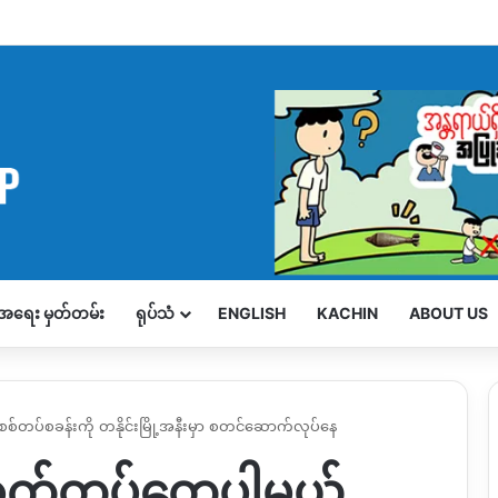
့်အရေး မှတ်တမ်း
ရုပ်သံ
ENGLISH
KACHIN
ABOUT US
စ်တပ်စခန်းကို တနိုင်းမြို့အနီးမှာ စတင်ဆောက်လုပ်နေ
ောက်တပ်တွေပါမယ့်