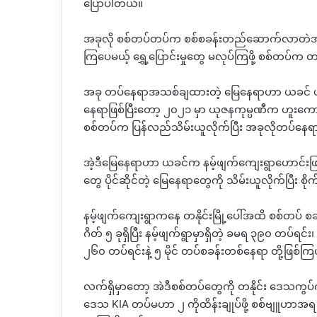
ပြောပါတယ်။
အခုလို စစ်တပ်တပ်က စစ်စခန်းတည်ဆောက်လာတဲအတွက်
ကြပေမယ့် ရွှေ့ပြောင်းမှုတွေ မလုပ်ကြဖို့ စစ်တပ်က
အခု တပ်နေရာအသစ်ချထားတဲ့ မြေနေရာဟာ ယခင် ယု
နေရာဖြစ်ပြီးတော့ ၂၀၂၁ မှာ ယုဇနကုမ္ပဏီက ဟူးကော
စစ်တပ်က ပြန်လည်သိမ်းယူလိုက်ပြီး အခုလိုတပ်န
အဲ့ဒီမြေနေရာဟာ ယခင်က နမ့်ဖျက်ကျေးရွာဟောင်းဖြ
တွေ ပိုင်ဆိုင်တဲ့ မြေနေရာတွေကို သိမ်းယူလိုက်ပြီး
နမ့်ဖျက်ကျေးရွာကနေ တနိုင်းမြို့ပေါ်အထိ စစ်တပ် စခန်
ဂိတ် ၅ ခုရှိပြီး နမ့်ဖျက်ရွာမှာရှိတဲ့ ခမရ ၃၉၀ တ
၂၆၀ တပ်ရင်းနဲ့ ၅ မိုင် တပ်စခန်းတစ်နေရာ တို့ဖြစ်
လက်ရှိမှာတော့ အဲဒီစစ်တပ်တွေကို တနိုင်း ဒေသကွပ်ကဲမ
ဒေသ KIA တပ်မဟာ ၂ ကိုထိန်းချုပ်ဖို့ စစ်ဗျူဟာ