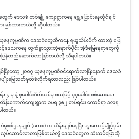
 ဒေသခံ တစ်ချို့ ကျေးရွာကနေ ရွှေ့ပြောင်းနေထိုင်ချင်
 တားမြစ်ထားတယ်လို့ ဆိုပါတယ်။
ဇနကုမ္ပဏီက ဒေသခံတွေဆီကနေ ရယူသိမ်းပိုက် ထားတဲ့ မြေ
င့်ဒေသကနေ ထွက်ခွာသွားတဲ့နောက်ပိုင်း အဲ့ဒီမြေနေရာတွေကို
ေရာပြန်တည်ဆောက်လာဖြစ်တယ်လို့ သိရပါတယ်။
စ်ပြီးတော့ ၂၀၀၇ ယုဇနကုမ္မဏီဝင်ရောက်လာပြီးနောက် ဒေသခံ
 စိုက်ပျိုးမြေသတ်မှတ်ခံလိုက်ရတာလည်း ဖြစ်ပါတယ်။
း ၄ ခု နဲ့ စုပေါင်းဂိတ်တစ်ခု စသဖြင့် စုစုပေါင်း စစ်ဆေးရေး
ပ်ရင်း၊ တိန်းကောက်ကျေးရွာက ခမရ ၃၈၂ တပ်ရင်း၊ ကောင်ရာ ခလရ
ကြပါတယ်။
ှုစစ်ဌာနချုပ် (ဒကစ) က ထိန်းချုပ်နေပြီး ဟူးကောင့်ချိုင့်ဝှမ်း
အရ လုပ်ဆောင်လာတာဖြစ်တယ်လို့ ဒေသခံတွေက သုံးသပ်ပြောဆို