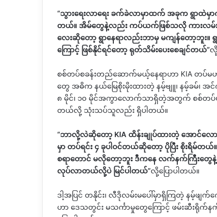
“သွားရေးလာရေး ခက်ခဲလာမှာထက် အခုက ရွာထဲမှာကိ
တယ်။ အိမ်တွေနဲ့လည်း ကပ်ယက်ဖြစ်သလို ကားလမ်း
လေးဆိုတော့ ရွာနေရာလည်းဘာမှ မကျန်တော့ဘူး။ ရွာကြီ
ကြောင့် ဖြစ်နိုင်ရင်တော့ ရုတ်သိမ်းပေးစေချင်တယ်”
လ
စစ်တပ်စခန်းတည်ဆောက်မယ့်နေရာဟာ KIA တပ်မဟာ ၂ 
တွေ အဓိက နယ်မြေစိုးမိုးထားတဲ့ နမ့်ဗျူ၊ နမ့်ခမ်၊ အင်ဂါ
၈ မိုင်၊ ၁၀ မိုင်အကွာလောက်သာရှိတဲ့အတွက် စစ်တပ်ဟ
တယ်လို့ သုံးသပ်သူလည်း ရှိပါတယ်။
“ဘာလို့လဲဆိုတော့ KIA ထိန်းချုပ်ထားတဲ့ အောင်လ
မှာ တပ်ရင်း ၄ ခုပါဝင်တယ်ဆိုတော့ ပိုပြီး စိုးရိမ်တယ်
စရာတောင် မလိုတော့ဘူး ဒီကနေ လက်နက်ကြီးတွေနဲ့
လုပ်လာတယ်လို့ပဲ မြင်ပါတယ်”
လို့ပြောပါတယ်။
ဒါ့အပြင် တနိုင်း၊ လီဒိုလမ်းမပေါ်မှာရှိကြတဲ့ နမ့
ဟာ ဒေသတွင်း မသင်္ကာမှုတွေကြောင့် ဖမ်းဆီးရိုက်နက်ခ