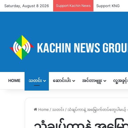
Saturday, August 8 2026
Support Kachin News
Support KNG
HOME
သတင်း
ဆောင်းပါး
အင်တာဗျူး
လူ့အခွင
Home
/
သတင်း
/
သံချပ်ကာနဲ့ အမြှောက်တပ်တွေပါမယ့် စ
သံချပ်ကာနဲ့ အမြှ