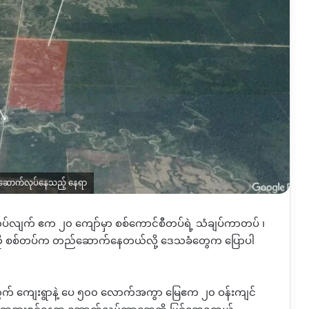
ာဆောက်လုပ်နေသည့် နေရာ
ဲ့ ကပ်လျက် ဧက ၂၀ ကျော်မှာ စစ်ကောင်စီတပ်ရဲ့ သံချပ်ကာတပ် ၊
ုကို စစ်တပ်က တည်ဆောက်နေတယ်လို့ ဒေသခံတွေက ပြောပါ
အတွက် ကျေးရွာနဲ့ ပေ ၅၀၀ လောက်အကွာ မြေဧက ၂၀ ဝန်းကျင်