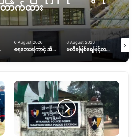
တောက်ထား
6 August 2026
6 August 2026
5 August
ကူညီလိုအပ်နေ
ရေဘေးကြောင့် အိမ်ထောင်စု ၇ စု အိမ်ခြေမဲ့၊ KIO ကူညီပေးဖို့စီစဉ်နေ
မလိခမြစ်ရေမြင့်တက်မှုကြောင့် နောင်ခိုင်ရွာတဝက်ခန့်ရေနစ်မြှပ်
ရွှေ
ကူ
ရဲစခန်း
ဒ
ရုန်း
နဲ့
တိုက်ခိုက်
ခံ
ရ