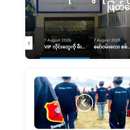
ဖြတ်
August 2026
7 August 2026
7 August 2026
လေကြောင်း တိုက်ခိုက်ခံရတာကြောင့် အရပ်သားနှစ်ဦး ထိခိုက်၊သေဆုံးမှုရှိ
VIP လိုင်းတွေကို မီးအပြည့်ပေးပြီး ပုံမှန်လိုင်းတွေကို ဖြတ်တောက်ထား
မော်ဝမ်းလေး စစ်ရှောင်တွေ ပြန်လည်ထူထောင်ရေးအတွက် အ
အရာ
တော်
မှာ
တိုက်ပွဲ
ပြင်းထန်
နေ
ပြီး
နှစ်
ဖက်