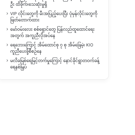
ဦး ထိခိုက်၊သေဆုံးမှုရှိ
VIP လိုင်းတွေကို မီးအပြည့်ပေးပြီး ပုံမှန်လိုင်းတွေကို
ဖြတ်တောက်ထား
မော်ဝမ်းလေး စစ်ရှောင်တွေ ပြန်လည်ထူထောင်ရေး
အတွက် အကူညီလိုအပ်နေ
ရေဘေးကြောင့် အိမ်ထောင်စု ၇ စု အိမ်ခြေမဲ့၊ KIO
ကူညီပေးဖို့စီစဉ်နေ
မလိခမြစ်ရေမြင့်တက်မှုကြောင့် နောင်ခိုင်ရွာတဝက်ခန့်
ရေနစ်မြှပ်