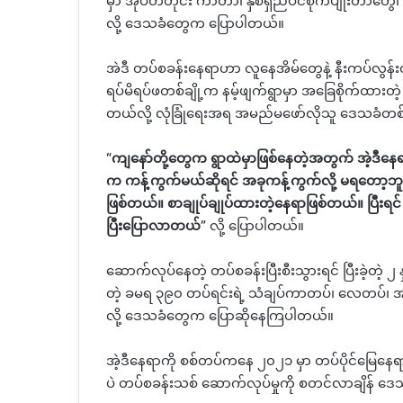
မှာ အုပ်တံတိုင်း ကာတာ၊ နှစ်ရှည်ပင်စိုက်ပျိုးတာ
လို့ ဒေသခံတွေက ပြောပါတယ်။
အဲဒီ တပ်စခန်းနေရာဟာ လူနေအိမ်တွေနဲ့ နီးကပ်လွန်း
ရပ်မိရပ်ဖတစ်ချို့က နမ့်ဖျက်ရွာမှာ အခြေစိုက်ထားတဲ့ 
တယ်လို့ လုံခြုံရေးအရ အမည်မဖော်လိုသူ ဒေသခံ
“ကျနော်တို့တွေက ရွာထဲမှာဖြစ်နေတဲ့အတွက် အဲ့ဒီနေ
က ကန့်ကွက်မယ်ဆိုရင် အခုကန့်ကွက်လို့ မရတော့ဘူ
ဖြစ်တယ်။ စာချုပ်ချုပ်ထားတဲ့နေရာဖြစ်တယ်။ ပြီး
ပြီးပြောလာတယ်”
လို့ ပြောပါတယ်။
ဆောက်လုပ်နေတဲ့ တပ်စခန်းပြီးစီးသွားရင် ပြီးခဲ့တ
တဲ့ ခမရ ၃၉၀ တပ်ရင်းရဲ့ သံချပ်ကာတပ်၊ လေတပ်၊
လို့ ဒေသခံတွေက ပြောဆိုနေကြပါတယ်။
အဲ့ဒီနေရာကို စစ်တပ်ကနေ ၂၀၂၁ မှာ တပ်ပိုင်မြေနေ
ပဲ တပ်စခန်းသစ် ဆောက်လုပ်မှုကို စတင်လာချိန်