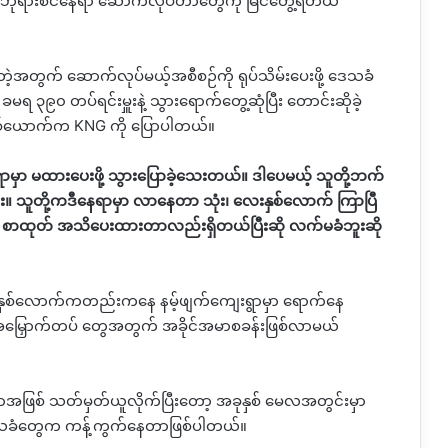
တွေ၊ ဘုရားစင်နေရာ ဆောက်လုပ်တာတွေကို မြင်တွေ့ရတယ်
တဲ့အတွက် ဆောက်လုပ်မယ့်အစီစဉ်ကို ရုပ်သိမ်းပေးဖို့ ဒေသခံ
ခမရ ၃၉၀ တပ်ရင်းမှူးနဲ့ သွားရောက်တွေ့ဆုံပြီး တောင်းဆိုခဲ့
တစ်ယောက်က KNG ကို ပြောပါတယ်။
ရာမှာ မထားပေးဖို့ သွားပြောခဲ့သေးတယ်။ ဒါပေမယ့် သူတို့ဘက်
း။ သူတို့ကဒီနေရာမှာ လာနေတာ သုံး၊ လေးနှစ်လောက် ကြာပြီ
ရင် စာထုတ် အသိပေးထားတာလည်းရှိတယ်ပြီးဆို လက်မခံဘူးဆို
ဲ့ ၂ နှစ်လောက်ကတည်းကနေ နမ့်ဖျက်ကျေးရွာမှာ ရောက်နေ
 အမြှောက်တပ် တွေအတွက် အခိုင်အမာစခန်းဖြစ်လာမယ်
ရာအဖြစ် သတ်မှတ်ယူလိုက်ပြီးတော့ အခုနှစ် မေလအတွင်းမှာ
 ဒေသခံတွေက ကန့်ကွက်နေတာဖြစ်ပါတယ်။