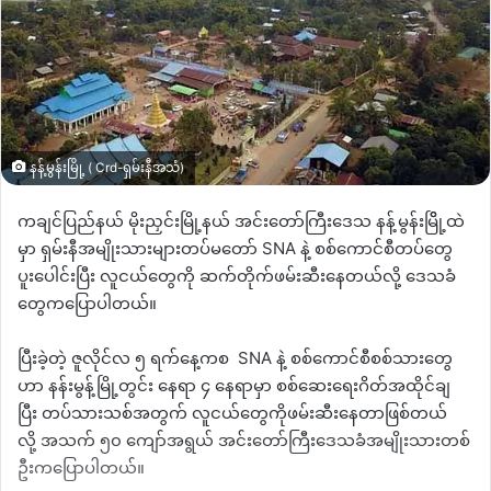
နန့်မွန်းမြို့ ( Crd-ရှမ်းနီအသံ)
ကချင်ပြည်နယ်
မိုးညှင်းမြို့နယ်
အင်းတော်ကြီးဒေသ
နန့်မွန်းမြိို့ထဲ
မှာ
ရှမ်းနီအမျိုးသားများတပ်မတော်
SNA
နဲ့
စစ်ကောင်စီတပ်တွေ
ပူးပေါင်းပြီး
လူငယ်တွေကို
ဆက်တိုက်ဖမ်းဆီးနေတယ်လို့
ဒေသခံ
တွေကပြောပါတယ်။
ပြီးခဲ့တဲ့
ဇူလိုင်လ
၅
ရက်နေ့ကစ
SNA
နဲ့
စစ်ကောင်စီစစ်သားတွေ
ဟာ
နန်းမွန့်မြို့တွင်း
နေရာ
၄
နေရာမှာ
စစ်ဆေးရေးဂိတ်အထိုင်ချ
ပြီး
တပ်သားသစ်အတွက်
လူငယ်တွေကိုဖမ်းဆီးနေတာဖြစ်တယ်
လို့
အသက်
၅၀
ကျော်အရွယ်
အင်းတော်ကြီးဒေသခံအမျိုးသားတစ်
ဦးကပြောပါတယ်။