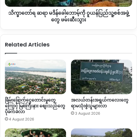
SNA
တပ်တွေနဲ့
စစ်ကောင်စီတပ်တွေဟာ
အင်းတော်ကြီးဒေသထဲ
ဝူ
က
ဝှေလုံ
၊ချောင်းဝ၊ညောင်ပင်
တပ်စခန်းတွေသိမ်းပိုက်ခံရပြီး
သိက္ခာတော်ရ ဆရာ မဒိန်ခေါဘောမ့်ကို ဝူယန်ပြည်သူ့စစ်အဖွဲ့
ယန်
နောက်
ဇွန်လ
တတိယပတ်ကတည်းကနေ
နန့်မွန်းမြို့ထဲအင်အား
ပြည်သူ့စစ်
တွေ ဖမ်းဆီးသွား
အလုံးအရင်းနဲ့တပ်ထိုင်လာတာ
ဖြစ်ပါတယ်။
အဖွဲ့
တွေ
ဖမ်းဆီး
By – Zaw Zaw
Related Articles
သွား
Copy URL
ခြိမ်းခြောက်ငွေတောင်းမှုတွေ
အလယ်တန်းအရွယ်ကလေးတွေ
ကြောင့် မြစ်ကြီးနား စျေးသည်တွေ
ရာမသုံးစွဲသူများလာ
ပိုခက်ခဲလာ
3 August 2026
4 August 2026