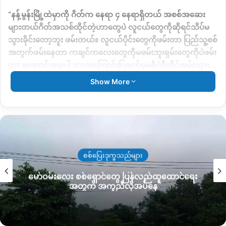
“
နန့်မွန်းမြို့ထဲမှာကို
ဂိတ်က
နေရာ
၄
နေရာရှိတယ်
အစစ်အဆေး
များတယ်ဂိတ်အသစ်ထိုင်တဲ့ဟာတွေပဲ
လူငယ်တွေကိုဆိုရင်သိပ်မ
သွားခိုင်းတော့ဘူး
ဖမ်းတယ်။
လူငယ်ပိုင်းတွေကိုဖမ်းတာ
ပြည်သူ့စစ်
အတွက်ဖမ်းနေတာ
ကချင်ကလေးတွေကိုမဖမ်းဘူးရှမ်းတွေကိုပဲဖမ်း
တာ
စုဆောင်းရေးပါ့
ဘာအကြောင်းပြချက်မှမရှိပဲဒီတိုင်းဖမ်းသွား
တာ
”
လို့
ပြောပါတယ်။
Show More
လက်ရှိ
နန့်မွန်းမြို့ထဲ
SNA
နဲ့စစ်ကောင်စီတပ်တွေရဲ့
ပူးပေါင်း
စစ်ဆေးရေးဂိတ်တွေဟာ
မြို့အထွက်မှာတစ်နေရာ၊
နန့်မွန်းမြိို့အဝင်
မှာတစ်နေရာနဲ့
မြို့လယ်ခေါင်
KBC
ဘုရားကျောင်းအနီးမှာတစ်
နေရာနဲ့နန့်မွန်းဘုန်းတော်ကြီးကျောင်းမှာ
တစ်နေရာစုစုပေါင်း
နေရာ
၄
နေရာမှာ
ဂိတ်ထိုင်ပြီးစုဆောင်းရေးလုပ်နေတာကြော
သတင်း
င့်
လူငယ်
၅၀
ဦးထက််မနည်းဖမ်းဆီးခံထားရပြီလို့ဒေသခံတွေကဆို
င်ရေး
ရေဘေးကြောင့် အိမ်ထောင်စု ၇ စု အိမ်ခြေမဲ့၊
ပါတယ်။
ကူညီပေးဖို့စီစဉ်နေ
“
အသက်
၂၀
ကျော်လူငယ်တွေဆိုဖမ်းတယ်
အများကြီးဖမ်းသွားပြီ
ကောမနည်းတော့ဘူး
စျေးသွားစျေးလာကစစစ်ဆေးတာတွေလုပ်