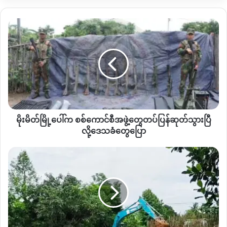
တယ်
”
လို့
နောက်ထပ်ဒေသခံအမျိုးသမီးတစ်ဦးကပြောပါတယ်။
မိုး
ဒေသခံတွေပြောပြချက်အရ
မနေ့ကအထိဖမ်းဆီးခံရတဲ့
မိတ်
လူငယ်
၅၀
ဦးခန့်ရှိပြီလို့သိရပြီး
အဲ့ဒီလူငယ်တွေကို
ငွေနဲ့ပြန်
မြို့
ရွေးထုတ်ခွင့်မပေးသလို
လတ်တလောမိဘတွေနဲ့လည်းတွေ့ခွင့်မ
ပေါ်
က စစ်
ပေးသေးဘူးလို့
ဆိုပါတယ်။
ကောင်စီ
အဖွဲ့
အထက်ဖော်ပြပါစစ်ဆေးရေးဂိတ်တွေမှာ
လူငယ်တွေကိုဖမ်းဆီး
တွေ
တာ
လမ်းသွားလမ်းလာတွေကို
စစ်ဆေးမေးမြန်းတာ
မသင်္ကာတဲ့သူ
တပ်
တွေကိုလက်ကိုင်ဖုန်းစစ်ဆေးတာတွေကြောင့်
ဒီရက်ပိုင်းနန့်မွန်းမြိို့
မိုးမိတ်မြို့ပေါ်က စစ်ကောင်စီအဖွဲ့တွေတပ်ပြန်ဆုတ်သွားပြီ
ပြန်
ထဲမှာ
အသွားအလာလည်းပါးနေတယ်လို့သိရပါတယ်။
ဆုတ်
လို့ဒေသခံတွေပြော
သွား
ပြီ
သိက္ခာတော်ရ
နန့်မွန်းမြို့ခံပြည်သူ
သုံးပုံနှစ်ပုံလောက်ဟာ
ပြီးခဲ့တဲ့
ဇွန်လ
ဒုတိယ
လို့
ဆရာ
အပတ်က
KiA KPDF
ပူးပေါင်းတပ်တွေက
ဝှေလုံ၊ချောင်းဝ
၊
ဒေသခံ
မ
ညောင်ပင်ရွာတွေထဲက
စစ်ကောင်စီတပ်စခန်းတွေကိုဝင်ရောက်
တွေ
ဒိန်
တိုက်ခိုက်သိမ်းပိုက်ကတည်းက
ကြိုတင်တိမ်းရှောင်သွားကြတာဖြစ်
ပြော
ခေါ
ဘော
ပါတယ်။
မ့်
ကို