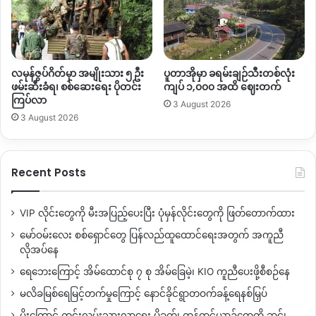
လမုန်ဇွပ်ဂိတ်မှာ အမျိုးသား ၅ ဦး
ပူတာအိုမှာ ခရမ်းချဉ်သီးတစ်လုံး
ဖမ်းဆီးခံရ၊ စစ်ဆေးရေး ပိုတင်း
ကျပ် ၁,၀၀၀ အထိ ဈေးတက်
ကြပ်လာ
3 August 2026
3 August 2026
Recent Posts
VIP လိုင်းတွေကို မီးအပြည့်ပေးပြီး ပုံမှန်လိုင်းတွေကို ဖြတ်တောက်ထား
မော်ဝမ်းလေး စစ်ရှောင်တွေ ပြန်လည်ထူထောင်ရေးအတွက် အကူညီ
လိုအပ်နေ
ရေဘေးကြောင့် အိမ်ထောင်စု ၇ စု အိမ်ခြေမဲ့၊ KIO ကူညီပေးဖို့စီစဉ်နေ
မလိခမြစ်ရေမြင့်တက်မှုကြောင့် နောင်ခိုင်ရွာတဝက်ခန့်ရေနစ်မြှပ်
မိုးကြောင့် ကွင်းလမ်းသွားလာရေး ပိုခက်၊ ကုန်တင်ယာဉ်တွေကို ဆင်၊