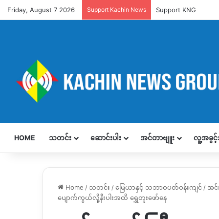
Friday, August 7 2026
Support Kachin News
Support KNG
HOME
သတင်း
ဆောင်းပါး
အင်တာဗျူး
လူ့အခွင
Home
/
သတင်း
/
မြေယာနှင့် သဘာဝပတ်ဝန်းကျင်
/
အင်
ပျောက်ကွယ်လို့နီးပါးအထိ ရွှေတူးဖော်နေ