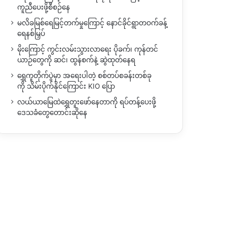
ကူညီပေးဖို့စီစဉ်နေ
မလိခမြစ်ရေမြင့်တက်မှုကြောင့် နောင်ခိုင်ရွာတဝက်ခန့်
ရေနစ်မြှပ်
မိုးကြောင့် ကွင်းလမ်းသွားလာရေး ပိုခက်၊ ကုန်တင်
ယာဉ်တွေကို ဆင်၊ ထွန်စက်နဲ့ ဆွဲထုတ်နေရ
ရွှေကူတိုက်ပွဲမှာ အရေးပါတဲ့ စစ်တပ်စခန်းတစ်ခု
ကို သိမ်းပိုက်နိုင်ကြောင်း KIO ပြော
လယ်ယာမြေထဲရွှေတူးဖော်နေတာကို ရပ်တန့်ပေးဖို့
ဒေသခံတွေတောင်းဆိုနေ