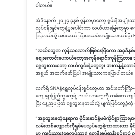
ပါတယ်။
အဲဒီနောက် ၂၀၂၄ ခုနှစ် ဇွန်လမှာတော့ ရှမ်းနီအမျို
လုပ်ငန်းရှင်တွေနဲ့ပူးပေါင်းကာ လယ်ယာမြေတွေမှာ စက်ယ
ကြတယ်လို့
အင်းတော်ကြီးဒေသခံအမျိုးသားတစ်ဦး
“
လယ်တွေက
ကုန်သလောက်ဖြစ်နေပြီကော
အခုဒီနှ
စျေးကောင်းပေးဝယ်တော့အကုန်ရောင်းကုန်ကြတာ။
အ
ရွှေတူးထားတော့
လယ်ကွင်းနဲ့မတူဘူး
ဖားကန့်နဲ့တော
အရွယ်
အထက်ဖော်ပြပါ
အမျိုးသားကပြောပါတယ်။
လက်ရှိ
SNA
နဲ့ရွှေလုပ်ငန်းရှင်တွေဟာ
အင်းတော်ကြီး
–
ကျေးရွာပြည်သူတွေရဲ့
လယ်ယာတွေကို
တစ်ဧက ကျပ်
ပြီး နေ့ညမပြတ်
ရွှေတူးနေတယ်လို့
မျက်မြင်တွေ့ခဲ့တဲ့
“
အခုတူးနေတဲ့နေရာက
မိုင်းနောင်နဲ့မမံကိုင်ရွာကြာ
လမ်းတစ်လျှောက်ကိုရှစ်ပေသွပ်တွေနဲ့ကာထားတာ
မိ
မှာ
ကျင်းသား
(
ရွှေလုပ်သား
)
တွေနီးစပ်ရာနီးစပ်ရာပဲ
ဝ