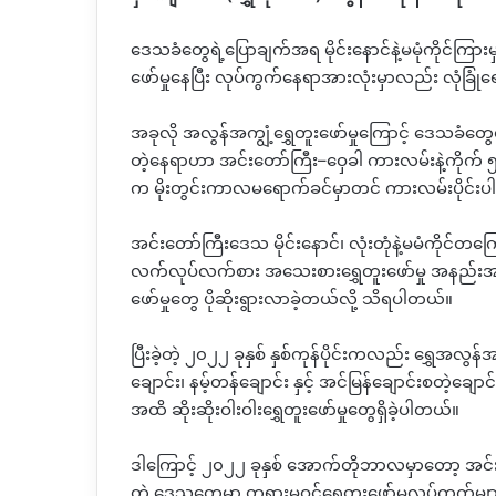
ဒေသခံတွေရဲ့ပြောချက်အရ
မိုင်းနောင်နဲ့မမုံကိုင်ကြားမ
ဖော်မှုနေပြီး လုပ်ကွက်နေရာအားလုံးမှာလည်း လုံခြုံ
အခုလို
အလွန်အကျွံ့ရွှေတူးဖော်မှုကြောင့်
ဒေသခံတွေရ
တဲ့နေရာဟာ
အင်းတော်ကြီး
–
ဝှေခါ
ကားလမ်းနဲ့ကိုက်
က
မိုးတွင်းကာလမရောက်ခင်မှာတင်
ကားလမ်းပိုင်းပါ
အင်းတော်ကြီးဒေသ
မိုင်းနောင်၊
လုံးတုံနဲ့မမံကိုင်တက
လက်လုပ်လက်စား အသေးစားရွှေတူးဖော်မှု အနည်းအကျ
ဖော်မှုတွေ ပိုဆိုးရွားလာခဲ့တယ်လို့ သိရပါတယ်။
ပြီးခဲ့တဲ့ ၂၀၂၂
ခုနှစ်
နှစ်ကုန်ပိုင်းကလည်း
ရွှေအလွန်အက
ချောင်း၊
နမ့်တန်ချောင်း
နှင့်
အင်မြန်ချောင်းစတဲ့ချောင်
အထိ
ဆိုးဆိုးဝါးဝါးရွှေတူးဖော်မှုတွေရှိခဲ့ပါတယ်။
ဒါကြောင့် ၂၀၂၂ ခုနှစ်
အောက်တိုဘာလမှာတော့
အင်
တဲ့
ဒေသတွေမှာ
တရားမဝင်ရွှေတူးဖော်မှုလုပ်ကွက်များ