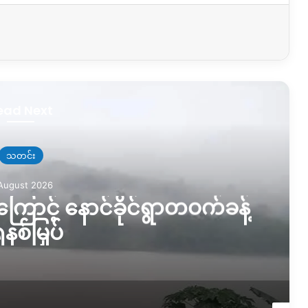
ead Next
သတင်း
August 2026
ြောင့် နောင်ခိုင်ရွာတဝက်ခန့်
နစ်မြှပ်