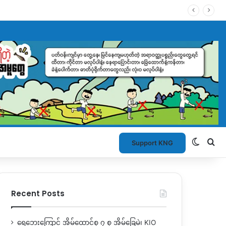
Switch
Se
Support KNG
Recent Posts
ရေဘေးကြောင့် အိမ်ထောင်စု ၇ စု အိမ်ခြေမဲ့၊ KIO