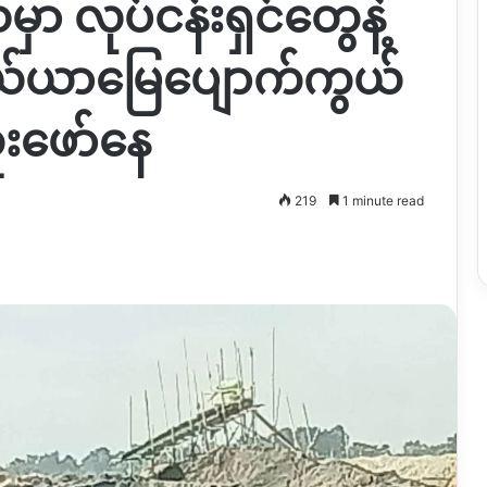
ာ လုပ်ငန်းရှင်တွေနဲ့
လယ်ယာမြေပျောက်ကွယ်
တူးဖော်နေ
219
1 minute read