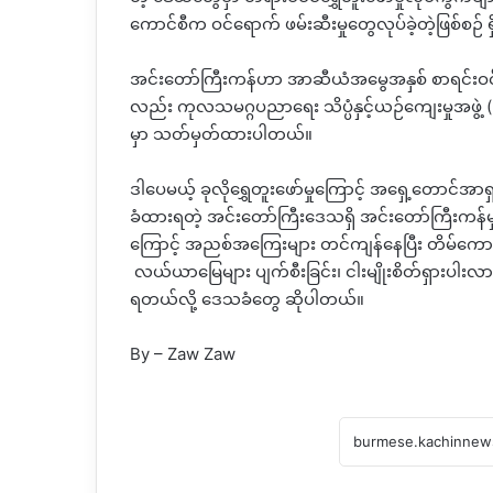
ကောင်စီက
ဝင်ရောက်
ဖမ်းဆီးမှုတွေလုပ်ခဲ့တဲ့ဖြစ်စဉ် 
အင်းတော်ကြီးကန်ဟာ
အာဆီယံအမွေအနှစ်
စာရင်းဝ
လည်း
ကုလသမဂ္ဂပညာရေး
သိပ္ပံနှင့်ယဉ်ကျေးမှုအဖွဲ့
မှာ
သတ်မှတ်ထားပါတယ်။
ဒါပေမယ့် ခုလိုရွှေတူးဖော်မှုကြောင့်
အရှေ့တောင်အာရှ
ခံထားရတဲ့
အင်းတော်ကြီးဒေသရှိ
အင်းတော်ကြီးကန်
ကြောင့်
အညစ်အကြေးများ
တင်ကျန်နေပြီး
တိမ်ကော
လယ်ယာမြေများ
ပျက်စီးခြင်း၊
ငါးမျိုးစိတ်ရှားပါး
ရတယ်လို့ ဒေသခံတွေ ဆိုပါတယ်။
By – Zaw Zaw