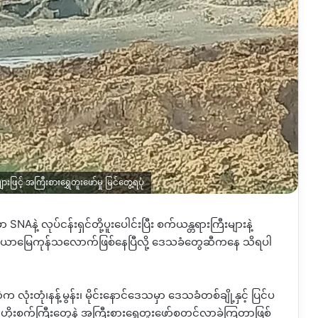
ြင့် အကြီးစားရွှေတူးဖော်မှု မြင်တွေ့ရပုံ
ှာ
SNA
နဲ့ လုပ်ငန်းရှင်တို့ပူးပေါင်းပြီး
စက်ယန္တရားကြီးများနဲ့
ယ်ယာမြေကုန်သလောက်ဖြစ်နေပြီလို့
ဒေသခံတွေဆီကနေ
သိရပါ
ထဲက
လုံးတုံ၊နန့်မွန်း၊
မိုင်းနောင်ဒေသမှာ ဒေသခံတစ်ချို့နှင့်
ပြင်ပ
ိုးစက်ကြီးတွေနဲ့ အကြီးစားရွှေတူးဖော်စတင်လာခဲ့ကြတာဖြစ်