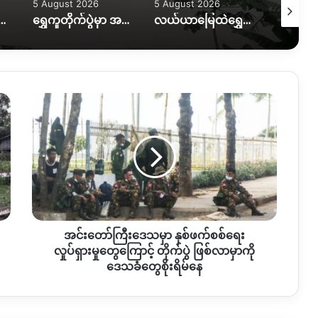
5 August 2026
5 August 2026
5 August
ွားလာရေး ပိုခက်၊ ကုန်တင်ယာဉ်တွေကို ဆင်၊ ထွန်စက်နဲ့ ဆွဲထုတ်နေရ
ရွှေကူတိုက်ပွဲမှာ အရေးပါတဲ့ စစ်တပ်စခန်းတစ်ခုကို သိမ်းပိုက်နိုင်ကြောင်း KIO ပြော
လယ်ယာမြေထဲရွှေတူးဖော်နေတာကို ရပ်တန့်ပေးဖို့ဒေသခံတွေတောင်းဆိုနေ
အင်း
တော်
ကြီး
ဒေသ
မှာ
နှစ်
ဖက်
စစ်
ရေး
အင်းတော်ကြီးဒေသမှာ နှစ်ဖက်စစ်ရေး
လှုပ်ရှားမှု
တွေ
လှုပ်ရှားမှုတွေကြောင့် တိုက်ပွဲ ဖြစ်လာမှာကို
ကြော
ဒေသခံတွေစိုးရိမ်နေ
င့်
တိုက်ပွဲ
ဖြစ်လာ