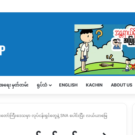
့်အရေး မှတ်တမ်း
ရုပ်သံ
ENGLISH
KACHIN
ABOUT US
းတော်ကြီးဒေသမှာ လုပ်ငန်းရှင်တွေနဲ့ SNA ပေါင်းပြီး လယ်ယာမြေ