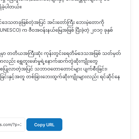
ရှိခဲ့ပါတယ်။
င်ဒေသတခုဖြစ်တဲ့အပြင်
အင်းတော်ကြီး
ဘေးမဲ့တောကို
(UNESCO)
က
ဇီဝအဝန်းနယ်မြေအဖြစ်
ပြီးခဲ့တဲ့
၂၀၁၇
ခုနှစ်
မှာ
တတိယအကြီးဆုံး
ကုန်းတွင်းရေတိမ်ဒေသအဖြစ်
သတ်မှတ်
မှာလည်း
ရွှေတူးဖော်မှုရဲ့နောက်ဆက်တွဲဆိုးကျိုးတွေ
စပြုလာတဲ့အပြင်
သဘာဝတောတောင်များ
ပျက်စီးခြင်း၊
လာခြင်းနှင့်အတူ တစ်ခြားဘေးထွက်ဆိုးကျိုးများလည်း
ရင်ဆိုင်နေ
Copy URL