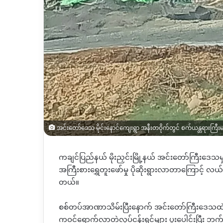
အင်းတော်ဒေသ မိုင်းနောင်ကျေးရွာ အနီးတဝိုက်တွင် စက်ယန္တရားကြီးများဖ
ကချင်ပြည်နယ်
မိုးညှင်းမြို့နယ်
အင်းတော်ကြီးဒေသမ
အကြီးစားရွှေတူးဖော်မှု ပိုဆိုးရွားလာတာကြောင့် လ
တယ်။
စစ်တပ်အာဏာသိမ်းပြီးနောက်
အင်းတော်ကြီးဒေသ
ကဝင်ရောက်လာတဲ့လုပ်ငန်းရှင်များ
ပူးပေါင်းပြီး
ဘက်ဟ