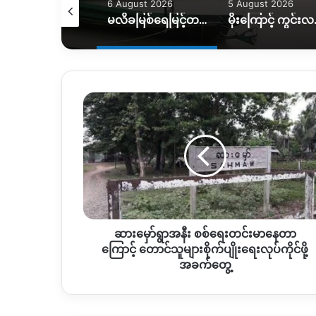
August 2026
6 August 2026
5 August 2026
ရေဘေးကြောင့် အိမ်ထောင်စု ၇ စု အိမ်ခြေမဲ့၊ KIO ကူညီပေးဖို့စီစဉ်နေ
မလိခမြစ်ရေမြင့်တက်မှုကြောင့် နောင်ခိုင်ရွာတဝက်ခန့်ရေနစ်မြှပ်
မိုးကြောင့် ကွင်းလမ်းသ
ဆား
မှော်
ရွာ
အနီး
စစ်
ရေး
တင်းမာ
နေ
တာ
ဆားမှော်ရွာအနီး စစ်ရေးတင်းမာနေတာ
ကြောင့် တောင်သူ
များ
ကြောင့် တောင်သူများစိုက်ပျိုးရေးလုပ်ကိုင်ဖို့
စိုက်ပျိုးရေး
အခက်တွေ့
လုပ်ကိုင်
ဖို့
အခက်