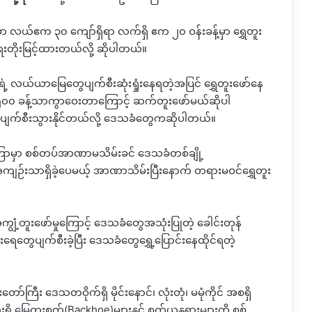
ှာ
လယ်ဧက
၃၀
ကျော်ရှိရာ
လက်ရှိ
ဧက
၂၀
ဝန်းခန့်မှာ
ရွှေတူး
ရေးတိုးမြင့်ထားတယ်လို့ ဆိုပါတယ်။
ဲ့
လယ်ယာမြေတွေပျက်စီးဆုံးရှုံးနေရတဲ့အပြင်
ရွှေတူးဖော်နေ
၅၀၀
ခန့်သာကွာဝေးတာကြောင့် ဆက်တူးဖော်မယ်ဆိုပါ
ပျက်စီးသွားနိုင်တယ်လို့
ဒေသခံတွေကဆိုပါတယ်။
ြောမှာ
စစ်တပ်အာဏာမသိမ်းခင် ဒေသခံတစ်ချို့
ဉ်းသာရှိခဲ့ပေမယ့် အာဏာသိမ်းပြီးနောက် တရားမဝင်ရွှေတူး
ျွံ့တူးဖော်မှုကြောင့်
ဒေသခံတွေအသုံးပြုတဲ့
ခေါင်းတုန်
းရေတွေပျက်စီးခဲ့ပြီး
ဒေသခံတွေရွှေ့ပြောင်းနေထိုင်ရတဲ့
းတော်ကြီး
ဒေသတဝိုက်ရှိ
မိုင်းနောင်၊
လုံးတုံ၊
မမုံကိုင်
အစရှိ
ရှိ
မြေတူးစက်
(Backhoe)
များနှင့်
စက်ယန္တရားများကို
စစ်