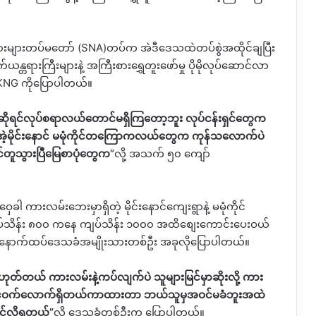
းသားများတပ်မတော်
(SNA)
တပ်က
အဲဒီဒေသထဲတပ်စွဲအထိုင်ချပြီး
န္တရားကြီးများနဲ့ အကြီးစားရွှေတူးဖော်မှု ပိုမိုလုပ်ဆောင်လာ
KNG
ကိုပြောပါတယ်။
စ်ဆိုရင်လုပ်စရာလယ်တောင်မရှိကြတော့ဘူး
လုပ်ငန်းရှင်တွေက
ဲ့မိုင်းနောင်
မမုံကိုင်တကြောကလယ်တွေက
ကုန်သလောက်ပဲ
င်တူသွားပြီမြေစာပုံတွေက
”
လို့
အသက်
၅၀
ကျော်
ဝှေခါ
ကားလမ်းဘေးမှာရှိတဲ့
မိုင်းနောင်ကျေးရွာနဲ့
မမုံကိုင်
သိန်း
၈၀၀
ကနေ
ကျပ်သိန်း
၁၀၀၀
အထိစျေးကောင်းပေးဝယ်
နောက်ထပ်ဒေသခံအမျိုးသားတစ်ဦး
အခုလိုပြောပါတယ်။
းမှာဟုတ်တယ်
ကားလမ်းနဲ့ကပ်လျက်ပဲ
သူများမြင်မှာဆိုးလို့
ကား
ုင်ဝက်လောက်ရှိတယ်ကာထားတာ
ဘယ်သူမှအဝင်မခံဘူးအထဲ
င်လို့ရတယ်
”
လို့
ဒေသခံတစ်ဦးက
ပြောပါတယ်။