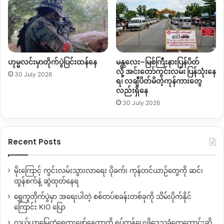
ဟုမ္မလင်းမှာတိုက်ပွဲပြင်းထန်နေ
မန္တလေး–မြစ်ကြီးနားပြန်ပိတ်
လို့ အင်းတော်ကွင်းလမ်း ပြန်သုံးနေ
30 July 2026
ရ၊ လချီပိတ်မိတဲ့ကုန်ကားတွေ
လည်းရှိနေ
30 July 2026
Recent Posts
မိုးကြောင့် ကွင်းလမ်းသွားလာရေး ပိုခက်၊ ကုန်တင်ယာဉ်တွေကို ဆင်၊
ထွန်စက်နဲ့ ဆွဲထုတ်နေရ
ရွှေကူတိုက်ပွဲမှာ အရေးပါတဲ့ စစ်တပ်စခန်းတစ်ခုကို သိမ်းပိုက်နိုင်
ကြောင်း KIO ပြော
လယ်ယာမြေထဲရွှေတူးဖော်နေတာကို ရပ်တန့်ပေးဖို့ဒေသခံတွေတောင်းဆို