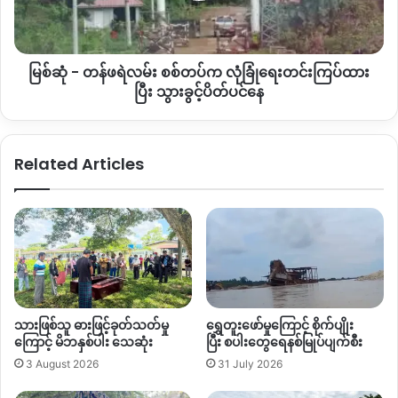
က
လုံခြုံရေး
တင်း
မြစ်ဆုံ - တန်ဖရဲလမ်း စစ်တပ်က လုံခြုံရေးတင်းကြပ်ထား
ကြပ်
ထား
ပြီး သွားခွင့်ပိတ်ပင်နေ
ပြီး
သွား
ခွင့်
Related Articles
ပိတ်
ပင်
နေ
သားဖြစ်သူ ဓားဖြင့်ခုတ်သတ်မှု
ရွှေတူးဖော်မှုကြောင့် စိုက်ပျိုး
ကြောင့် မိဘနှစ်ပါး သေဆုံး
ပြီး စပါးတွေရေနစ်မြုပ်ပျက်စီး
3 August 2026
31 July 2026