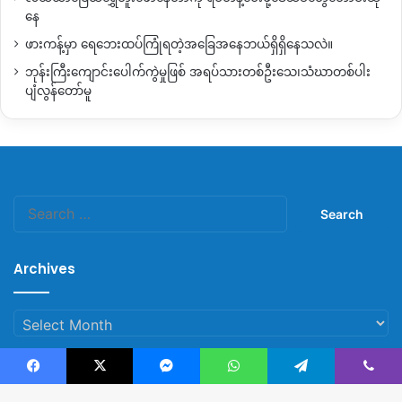
နေ
ဖားကန့်မှာ ရေဘေးထပ်ကြုံရတဲ့အခြေအနေဘယ်ရှိရှိနေသလဲ။
ဘုန်းကြီးကျောင်းပေါက်ကွဲမှုဖြစ် အရပ်သားတစ်ဦးသေ၊သံဃာတစ်ပါး
ပျံလွန်တော်မူ
Search
for:
Archives
Archives
Facebook
X
Messenger
WhatsApp
Telegram
Viber
© Copyright 2023, All Rights Reserved |
Kachin News Group