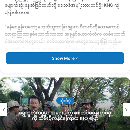
ပျောက်ဆုံးနေဆဲဖြစ်တယ်လို့ ဒေသခံအမျိိုးသားတစ်ဦး
KNG
ကို
ပြောပါတယ်။
“
မန်စေခွန်ကတော့မဟုတ်ဘူးတခြားရွာက ဒီဘက်ကိုတောကောင်
လာရှာကြတာနှစ်ယောက်လာတာ အခုနှစ်ယောက်ထဲက တစ်ယောက်
ပဲအလောင်းတွေ့တယ်။ တစ်ယောက်က မတွေ့သေးဘူးပြန်လည်းမ
လာဘူး
”
လို့
အသက် ၄၀ ကျော်အရွယ်ဒေသခံအမျိုးသားတစ်ဦးက
ပြောပါတယ်။
Show More
သေဆုံးသူဟာ ဝါးဆာကျေးရွာနေ အသက် ၆၀ ကျော်အရွယ် ဦးဂျေ
ယော်ဒါဆိုသူဖြစ်ပြီး ရုပ်အလောင်းကိုတော့ စက်တင်ဘာလ ၂၁ ရက်
နေ့ မန်စေခွန်ကျေးရွာအနီးက ရေချောင်းဘေးမှာတွေ့တာလို့သိရပါ
တယ်။
တိုက်ပွဲ
“
ချောင်းကမ်းဘေးမှာတွေ့တာအလောင်းက သူနဲ့အတူပါသွားတဲ့တစ်
ရွှေကူတိုက်ပွဲမှာ အရေးပါတဲ့ စစ်တပ်စခန်းတစ်ခု
ယောက်တော့မတွေ့သေးဘူး
”
လို့ အထက်ဖော်ပြပါအမျိုးသားက
ကို သိမ်းပိုက်နိုင်ကြောင်း KIO ပြော
ဆက်ပြောပါတယ်။