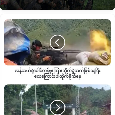
အလားတူ စက်တင်ဘာ ၁၆ ရက်နေ့ကတောင်ကျချောင်းရေတွေ
ကြောင့် ဖြစ်သွားတဲ့မြေပြိုမှုဖြစ်စဥ်မှာ မန်စေခွန်၊ စထီလော့
(
၁
)
၊ စထီ
လော့
(
၂
)
၊ နမ်ဖန်၊တထိန်ဒမ်းစတဲ့ရွာခံတွေရဲ့
လယ်စပါးခင်း ဧက
လန်
၁၀၀ ကျော်ပျက်စီးခဲ့ကြောင်းလည်းသိရပါတယ်။
ဆယ်
နဲ့
ပြီးခဲ့တဲ့ရက်ပိုင်းကလည်း ပူတာအိုမြို့အနောက်ဘက် အထက်ဆန်
ခေါင်
လန်
ကောင်ဘက်မှာ ပါတိတ်ချောင်းရေကြီးမှုကြောင့် တံတားငယ်တွေ
ဖူး
ပျက်စီးတာ၊လူနေအိမ်ခြံဝင်းတွေရေတိုက်စားတာ စတဲ့ပျက်စီးဆုံးရှူံး
ကြား
မှုတွေဖြစ်ခဲ့ပါတယ်။
တိုက်ပွဲ
ဆက်
By – Zaw Zaw
လန်ဆယ်နဲ့ခေါင်လန်ဖူးကြားတိုက်ပွဲဆက်ဖြစ်နေပြီး
ဖြစ်
နေ
လေကြောင်းပါတိုက်ခိုက်နေ
ပြီး
လေကြောင်း
မြစ်ဆုံ
Copy URL
ပါ
-
တိုက်ခိုက်
တန်
နေ
ဖရဲ
လမ်း
စစ်တပ်