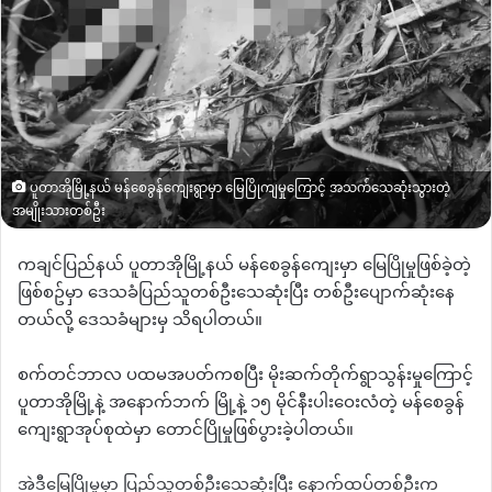
ပူတာအိုမြို့နယ် မန်စေခွန်ကျေးရွာမှာ မြေပြိုကျမှုကြောင့် အသက်သေဆုံးသွားတဲ့
အမျိုးသားတစ်ဦး
ကချင်ပြည်နယ် ပူတာအိုမြို့နယ် မန်စေခွန်ကျေးမှာ မြေပြိုမှုဖြစ်ခဲ့တဲ့
ဖြစ်စဥ်မှာ ဒေသခံပြည်သူတစ်ဦးသေဆုံးပြီး တစ်ဦးပျောက်ဆုံးနေ
တယ်လို့ ဒေသခံများမှ သိရပါတယ်။
စက်တင်ဘာလ ပထမအပတ်ကစပြီး မိုးဆက်တိုက်ရွာသွန်းမှုကြောင့်
ပူတာအိုမြို့နဲ့ အနောက်ဘက် မြို့နဲ့ ၁၅ မိုင်နီးပါးဝေးလံတဲ့ မန်စေခွန်
ကျေးရွာအုပ်စုထဲမှာ တောင်ပြိုမှုဖြစ်ပွားခဲ့ပါတယ်။
အဲဒီမြေပြိုမှုမှာ ပြည်သူတစ်ဦးသေဆုံးပြီး နောက်ထပ်တစ်ဦးက