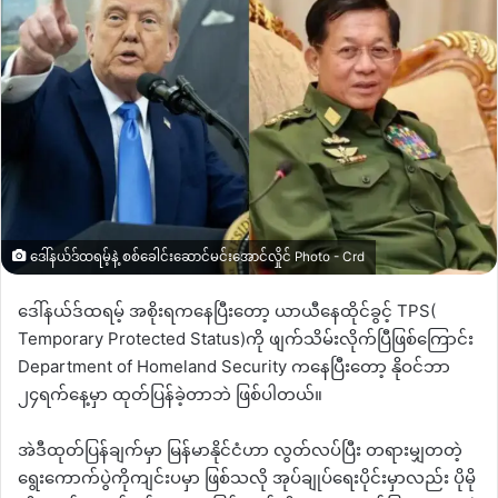
ဒေါ်နယ်ဒ်ထရမ့်နဲ့ စစ်ခေါင်းဆောင်မင်းအောင်လှိုင် Photo - Crd
ဒေါ်နယ်ဒ်ထရမ့် အစိုးရကနေပြီးတော့ ယာယီနေထိုင်ခွင့်
TPS(
Temporary Protected Status)
ကို ဖျက်သိမ်းလိုက်ပြီဖြစ်ကြောင်း
Department of Homeland Security
ကနေပြီးတော့ နိုဝင်ဘာ
၂၄ရက်နေ့မှာ ထုတ်ပြန်ခဲ့တာဘဲ ဖြစ်ပါတယ်။
အဲဒီထုတ်ပြန်ချက်မှာ မြန်မာနိုင်ငံဟာ လွတ်လပ်ပြီး တရားမျှတတဲ့
ရွေးကောက်ပွဲကိုကျင်းပမှာ ဖြစ်သလို အုပ်ချုပ်ရေးပိုင်းမှာလည်း ပိုမို