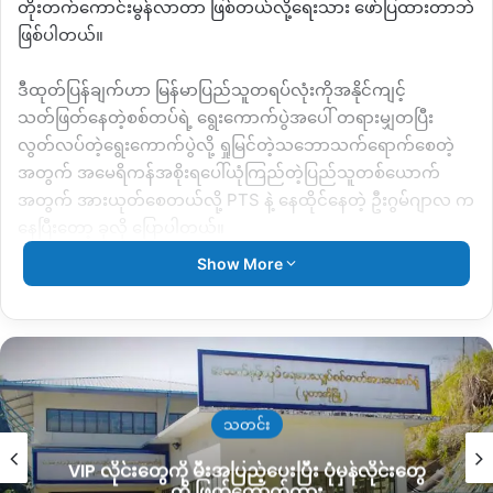
တိုးတက်ကောင်းမွန်လာတာ ဖြစ်တယ်လို့ရေးသား ဖော်ပြထားတာဘဲ
ဖြစ်ပါတယ်။
ဒီထုတ်ပြန်ချက်ဟာ မြန်မာပြည်သူတရပ်လုံးကိုအနိုင်ကျင့်
သတ်ဖြတ်နေတဲ့စစ်တပ်ရဲ့ ရွေးကောက်ပွဲအပေါ် တရားမျှတပြီး
လွတ်လပ်တဲ့ရွေးကောက်ပွဲလို့ ရှုမြင်တဲ့သဘောသက်ရောက်စေတဲ့
အတွက် အမေရိကန်အစိုးရ‌ပေါ်ယုံကြည်တဲ့ပြည်သူတစ်ယောက်
အတွက် အားယုတ်စေတယ်လို့
PTS
နဲ့ နေထိုင်နေတဲ့ ဦးဂွမ်ဂျာလ က
နေပြီးတော့ ခုလို ပြောပါတယ်။
Show More
“
အမေရိကန်ဆိုတာက မြန်မာနိုင်ငံသားတွေလည်း အရမ်းအားကိုး
တယ်။ ဒီမိုကရေစီနဲ့ ပက်သက်ပြီး စံထားရတာ ဖြစ်တယ်။
အာဏာရှင်တိုင်းပြည်ကိုလည်း ဘယ်တော့မှ လက်ခံခဲ့ဖူးတာမျိုး မရှိ
ဖူးဘူး။ ဒါပေမယ့်လည်း အခုလို ထုတ်ပြန်ချက်ထုတ်ပြီး တိုင်းပြည်
က အေးချမ်းလာပြီ။ မြန်မာနိုင်ငံမှာ လုပ်နေတဲ့ ရွေးကောက်ပွဲက
အတုအယောင်ရွေးကောက်ပွဲလို့ ပြည်သူတွေ ပြောနေပေမယ့်လည်း
သတင်း
လက်ရှိ အုပ်ချုပ်ရေးအစိုးရက
Free and Fair
တဲ့ ပြောချင်တာက
VIP လိုင်းတွေကို မီးအပြည့်ပေးပြီး ပုံမှန်လိုင်းတွေ
လွတ်လပ်တယ် တရားမျှတတယ်ပေါ့
”
လို့ ဆိုပါတယ်။
ကို ဖြတ်တောက်ထား