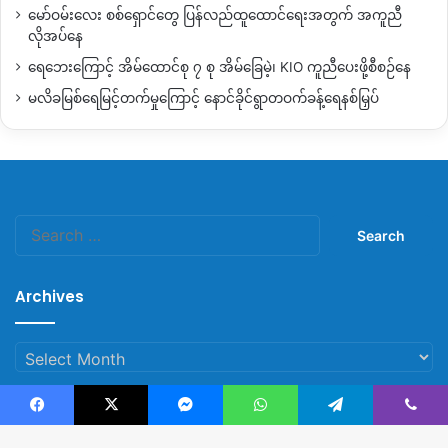
နိုင်ဖို့အတွက်ကတော့ တင်းကြပ်မှုတွေ ပိုမိုများလာသလို ရဖို့လည်း
မော်ဝမ်းလေး စစ်ရှောင်တွေ ပြန်လည်ထူထောင်ရေးအတွက် အကူညီ
ပိုမိုခက်ခဲလာနိုင်တယ်လို့ အမေရိကန်နိုင်ငံနေ မြန်မာပြည်သူတွေက
လိုအပ်နေ
သုံးသပ်ပြောဆိုပါတယ်။
ရေဘေးကြောင့် အိမ်ထောင်စု ၇ စု အိမ်ခြေမဲ့၊ KIO ကူညီပေးဖို့စီစဉ်နေ
မလိခမြစ်ရေမြင့်တက်မှုကြောင့် နောင်ခိုင်ရွာတဝက်ခန့်ရေနစ်မြှပ်
လက်ရှိ
TPS
အထောက်အထားနဲ့ အမေရိကန်နိုင်ငံမှာ နေထိုင်တဲ့ မြန်
မာဦးရေ ၃၉၆၉ဦးထိ ရှိနေပြီ ဖြစ်တယ်လို့
Department of
Homeland Security (DHS)
နဲ့
U.S. Citizenship and
Immigration Services (USCIS)
ကနေပြီးတော့ ထုတ်ပြန်ထားတာ
ဖြစ်ပါတယ်။
Search
for:
ဒါ့အပြင် ဇန်နဝါရီ ၂၆ရက်နေ့ နောက်ပိုင်းမှာတော့
TPS
နဲ့ နေထိုင်
သူတွေဟာ တရားမဝင်နေထိုင်သူတွေ ဖြစ်လာမှာဖြစ်ပြီး ဖမ်းဆီးမှု
Archives
တွေ၊ အပြစ်ပေးဒဏ်ခတ်မှုတွေ တခြားဆင်းရဲတဲ့ တတိယနိုင်ငံတွေ
ကို ပို‌ဆောင်ခံရမှာဖြစ်တယ်လို့ သိရပါတယ်။
Archives
By – Hope
Facebook
X
Messenger
WhatsApp
Telegram
Viber
© Copyright 2023, All Rights Reserved |
Kachin News Group