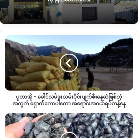
လက်ရှိ
TPS
ကို ဖျက်သိမ်းလိုက်ပြီဆိုပေမယ့်လည်း ရက်ပေါင်း ၆၀
အချိန်ထပ်ပေးထားပြီး ၂၀၂၆ ဇန်နဝါရီလ ၂၆ ရက်မဆုံးခင် အမေရိ
ကန် နိုင်ငံတွင်းကနေ ထွက်ခွာသွားရမှာ ဖြစ်ပါတယ်။
ပူ
TPS(Temporary Protected Status)
ဆိုတဲ့ ယာယီနေထိုင်ခွင့်ဟာ
တာ
နိုင်ငံတွင်း သဘာဝဘေးနဲ့ စစ်ဘေးကြောင့် ပြန်သွားလို့ မရတဲ့သူတွေ
အို
ကို ပေးတဲ့ အထောက်အထားဖြစ်ပြီး ၂၀၂၁ စစ်ကောင်စီ
-
ခေါင်
အာဏာသိမ်းပြီးနောက် အမေရိကန်သမ္မတ ဂျိုးဘိုင်ဒင်လက်ထက်
လ
မှာ တိုင်းပြည်မှာ နေလို့မရတော့တဲ့ မြန်မာနိုင်ငံသားတွေကို ပေးအပ်
မ်
ထားတဲ့ အခွင့်အရေးတစ်ခုလည်း ဖြစ်ပါတယ်။
ဖူး
လမ်း
ပူတာအို - ခေါင်လမ်ဖူးလမ်းပိုင်းပျက်စီး‌နေဆဲဖြစ်တဲ့
ပိုင်း
ပျက်စီး‌နေ
အတွက် ရှောက်ကောပါကော အရောင်းအဝယ်ရပ်တန့်နေ
ဆဲ
ဖြစ်
ကချင်
တဲ့
ဒေသ
အတွက်
ဒါ့အပြင် ထရမ့်အစိုးရဟာ ၂၀၂၁ ဇန်နဝါရီ ၂၀ မှ ၂၀၂၅ ဖေဖော်ဝါရီ
ထွက် ကျော
ရှောက်
က်
၂၀ ကြား ဘိုင်ဒန်အစိုးရလက်ထက်က ဝင်လာတဲ့ ဒုက္ခသည်တွေကို