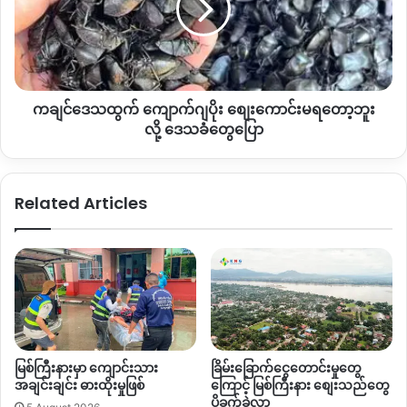
ကော
ဂျ
ပြည်လည် စစ်ဆေးသွားမယ်လို့ ထုတ်ပြန်ထားပြီး စိစစ်ခံရမယ့်
ပါ
ပိုး စျေး
ဒုက္ခသည် အရေအတွက်ကတော့ ၂၃၃
,
၀၀၀ ခန့် ရှိတယ်လို့ သတင်း
ကော
ကောင်း
ဌာနတွေမှာ ဖော်ပြထားတာကို တွေ့ရပါတယ်။
အရောင်းအဝယ်
မ
ရပ်
ရ
တ
ကချင်ဒေသထွက် ကျောက်ဂျပိုး စျေးကောင်းမရတော့ဘူး
တော့
လက်ရှိအမေရိကန်သမ္မတ ဒေါ်နယ်ထရမ့်ဟာ မြန်မာနိုင်ငံက မြေရှား
န့်
ဘူး
လို့ ဒေသခံတွေပြော
အပေါ် စိတ်ဝင်စားမှုတွေရှိနေပြီး အကျိုးအမြတ်တစ်စုံတစ်ရာ ရဖို့
နေ
လို့ ဒေသခံ
အတွက် ခုလိုလုပ်ဆောင် ရတာမျိုးလည်း ဖြစ်နိုင်ချေ ရှိတယ်လို့
တွေ
Burma Advocacy Group
ရဲ့ အဖွဲ့ဝင်တစ်ဦးဖြစ်တဲ့
Rev. Ah Le
က
ပြော
Related Articles
ခုလိုသုံးသပ်ပြောဆိုပါတယ်။
“
မြန်မာနိုင်ငံမှာ ပြောင်းလဲလာမှာကို ကူညီပေးချင်တယ်ဆိုရင်
စစ်တပ်တွေရဲ့ ခရိုနီတွေကို
sanction lift up(
ဒဏ်ခတ် ပိတ်ဆို့မှု
ဖြေလျှော့ခြင်း
)
လုပ်မှာ မဟုတ်ဘူး။ မြန်မာနိုင်ငံရဲ့ အခြေအနေ ဒီ
လောက် ဖြစ်နေတာကို သူတို့ သတင်းမရလို့လဲ မဟုတ်ဘူး။ ဒါပေ
မယ့် သူတို့ရဲ့
interest
အရ အကျိုးရမှာကို မျှော်လင့်ပြီး ဒီအရာကို
လုပ်ဆောင်တယ်လို့ မြင်မိတယ်
”
လို့ ဆိုပါတယ်။
မြစ်ကြီးနားမှာ ကျောင်းသား
ခြိမ်းခြောက်ငွေတောင်းမှုတွေ
အချင်းချင်း ဓားထိုးမှုဖြစ်
ကြောင့် မြစ်ကြီးနား စျေးသည်တွေ
ပိုခက်ခဲလာ
ဒါအပြင် လက်ရှိ ထရမ့်အစိုးရဟာ ရွှေ့ပြောင်းတွေထက် အမေရိကန်