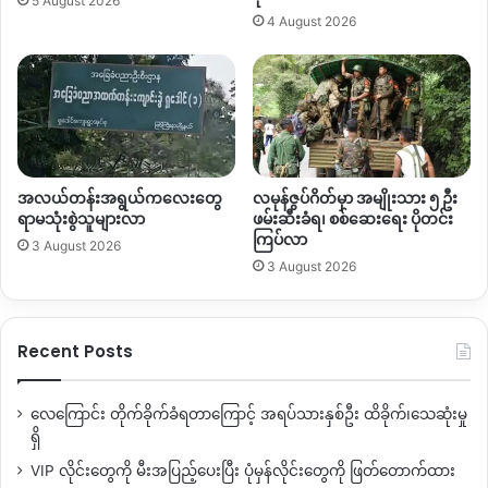
5 August 2026
4 August 2026
နိုင်ငံသားတွေရဲ့ အကျိုးအမြတ်ကို ပိုမို ဦးစားပေးတဲ့သူ ဖြစ်တယ်လို့
ဆက်ပြောပါတယ်။
တဖက်မှာလည်း
TPS
နဲ့ အမေရိကန်နိုင်ငံမှာ နေထိုင်ကြတဲ့ သူတွေ
အများစုအတွက်ကတော့ စစ်ကောင်စီကိုတွန်းလှန်ပြီး ဒီမို ကရေစီ
စနစ်ကို ထောက်ခံကြတဲ့သူတွေဖြစ်တဲ့အတွက် မြန်မာနိုင်ငံ ပြန်ဖို့ရာ
အန္တရာယ် များလွန်းနေတာ ဖြစ်ပါတယ်။
အလယ်တန်းအရွယ်ကလေးတွေ
လမုန်ဇွပ်ဂိတ်မှာ အမျိုးသား ၅ ဦး
ရာမသုံးစွဲသူများလာ
ဖမ်းဆီးခံရ၊ စစ်ဆေးရေး ပိုတင်း
ကြပ်လာ
ဒါကြောင့်
TPS
နဲ့ နေထိုင်သူတွေ အားလုံး အခက်တွေ့နေကြပြီး အ
3 August 2026
3 August 2026
မေရိကန် လဝက ရှေ့နေတွေနဲ့ တိုင်ပင်ဆွေးနွေးတာတွေ ကိုတော့
စတင်လုပ်ဆောင်နေပြီလို့ သိရပါတယ်။
Recent Posts
များသောအားဖြင့်
TPS
နဲ့ နေထိုင်တဲ့ မြန်မာအများစုဟာ
Asylum
လို့
ခေါ်တဲ့ နိုင်ငံရေးခိုလုံခွင့်ကို လျှောက်ကြပြီး အဲဒီကတစ်ဆင့်
Green
Card
ကို ပြန်လည်လျှောက်ကြတာ ဖြစ်ပါတယ်။
လေကြောင်း တိုက်ခိုက်ခံရတာကြောင့် အရပ်သားနှစ်ဦး ထိခိုက်၊သေဆုံးမှု
ရှိ
ဒါပေမယ့်လည်း လက်ရှိအခြေအနေအရ နိုင်ငံရေးခိုလုံခွင့် လျှောက်
VIP လိုင်းတွေကို မီးအပြည့်ပေးပြီး ပုံမှန်လိုင်းတွေကို ဖြတ်တောက်ထား