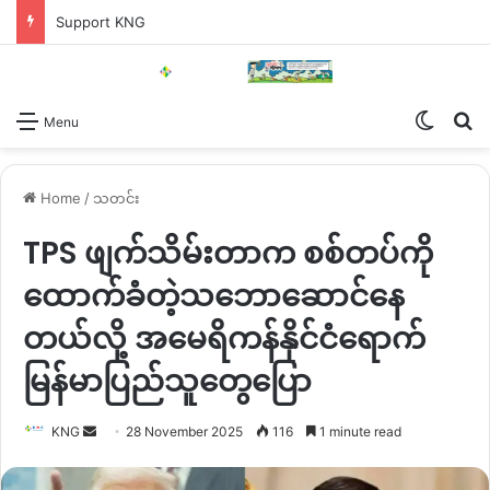
Support KNG
Switch
Se
Menu
Home
/
သတင်း
TPS ဖျက်သိမ်းတာက စစ်တပ်ကို
ထောက်ခံတဲ့သဘောဆောင်နေ
တယ်လို့ အမေရိကန်နိုင်ငံရောက်
မြန်မာပြည်သူတွေပြော
Send
KNG
28 November 2025
116
1 minute read
an
email