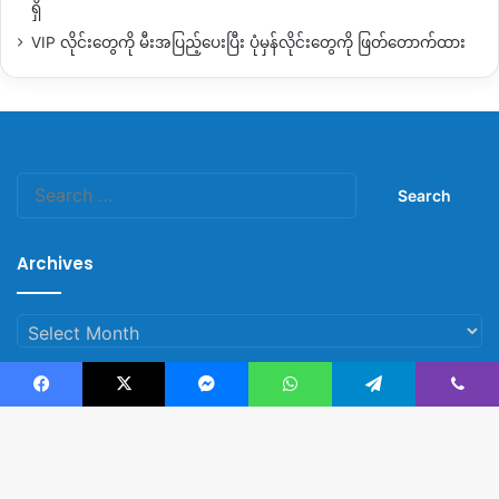
ရှိ
ရွေးကောက်ပွဲကျင်းပဖို့
ထုတ်ပြန်ကြေညာလိုက်တဲ့
အချိန်ကစ
VIP လိုင်းတွေကို မီးအပြည့်ပေးပြီး ပုံမှန်လိုင်းတွေကို ဖြတ်တောက်ထား
ပြီး
ကချင်ဒေသပါ
တိုင်းရင်းသားဒေသတွေမှာ
စစ်တပ်
က
လေကြောင်း
တိုက်ခိုက်တာတွေ၊
စစ်အင်အားတိုးချဲ့ပြီး
တိုက်ပွဲ
ဖော်ဆောင်တာတွေ၊
အပြစ်မဲ့ပြည်သူတွေကို
ပစ်မှတ်ထားတိုက်ခိုက်
တာတွေ
ဆိုးဆိုးရွားရွား
လုပ်ဆောင်လာတယ်လို့
ကချင်လူ့
အခွင့်အရေး
လှုပ်ရှားသူတွေကလည်း
ပြောပါတယ်။
Search
for:
နှစ်ပေါင်း
၇၀
ဝန်းကျင်အထိ
တိုင်းရင်းသားလူမျိုးစုတွေကို
နည်း
Archives
လမ်းမျိုးစုံဖြင့်
သတ်ဖြတ်ခြင်း၊
ညှင်းပန်းနှိပ်စက်ခြင်း၊
တရားဖမ်းဆီး
ခြင်း၊
အမျိုးသမီးတွေကို
စစ်ရေးဗျူဟာကျကျ
အဓမ္မပြုကျင့်ခဲ့
တဲ့
စစ်တပ်ကျူးလွန်မှုတွေက
ဒီရွေးကောက်ပွဲကြောင့်
အပြစ်
Archives
ကင်းလွတ်သွားစေမယ့်
ရွေးကောက်ပွဲဖြစ်တယ်လို့လည်း
ကချင်ဖီး
မင်နစ်အဖွဲ့က
နိုင်ဝင်ဘာလ
၁၈
ရက်နေ့
ရက်စွဲဖြင့်
ထုတ်ပြန်ပြောဆို
ထားတာလည်းဖြစ်ပါတယ်။
Facebook
X
Messenger
WhatsApp
Telegram
Viber
© Copyright 2023, All Rights Reserved |
Kachin News Group
ထို့အတူ
KIO/KIA
အနေနဲ့ကတော့
သူတို့ထိန်းချုပ်ထားတဲ့
ဒေသတွေ
မှာ
ရွေးကောက်ပွဲကျင်းပခွင့်ပြုမှာ
မဟုတ်ဘူးလို့လည်း
ပြောဆိုထား
B