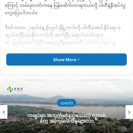
ကြောင့်
လမ်းခုလတ်ကနေ
ပြန်ခေါက်လာရတယ်လို့
ပါတီနဲ့နီးစပ်သူ
တွေပြောပါတယ်။
ဒီဇင်ဘာလ
၂
ရက်နေ့
မိုးညှင်းမြို့ဘက်ကို
ပါတီအောင်နိုင်ရေး
မဲ
ဆွယ်အပြီး
တနိုင်းဘက်ကို
ဆက်ပြီး
မဲဆွယ်တက်သွား
တဲ့
ပြည်ထောင်ကြံ့ခိုင်ရေးနဲ့ဖွံ့ဖြိုးရေးပါတီ
( USDP)
ပြည်သူ့
ရှေ့ဆောင်ပါတီ
(PPP)
၊ ဒီမိုကရေစီပါတီသစ်
(
ကချင်
)
၊
၃
ခုက
လမ်းတစ်ဝက်မှာ
ပြန်ခေါက်လာရတာဖြစ်တယ်လို့
PPP
ပါတီ
Show More
နဲ့နီးစပ်သူတစ်ဦး
ခုလိုပြောပါတယ်။
“
မိုးညှင်းဘက်ပါတီအောင်နိုင်ရေးလုပ်အပြီး တနိုင်းအတက်မှာ
ပြန်
ခေါက်ရတယ်။ ဟိုဘက်ကနေ ဖုန်းနဲ့လှမ်းချိတ်လာတာတဲ့ မလာကြ
ဖို့
လုံခြုံရေးယူမပေးနိုင်ဘူး။ စကစဘက်က
လမ်းလုံခြုံရေးမယူပေး
နိုင်ဘူးဆိုလို့ပြန်ခေါက်လာရတာ
”
လို့
PPP
ပါတီနဲ့နီးစပ်တဲ့
သတင်း
အမျိုးသမီးတစ်ဦး
ပြောပါတယ်။
ကချင်မှာ အသက်မပြည့်သေးတဲ့ လူငယ်
တွေ အကြမ်းဖက်မှုများလာ