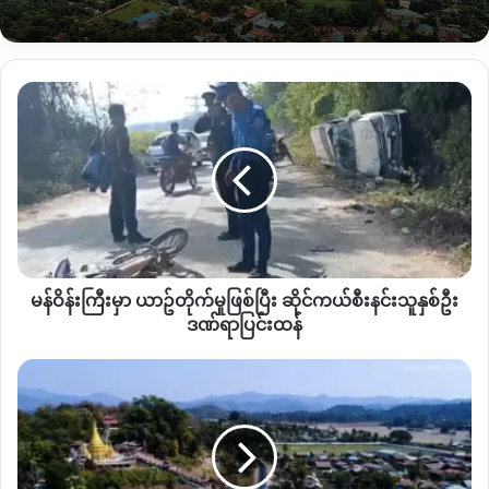
စစ်ကောင်စီအောက်
ပြည်ထောင်စုရွေးကောက်ပွဲကော်မရှင်
မန်
က
နိုင်ငံရေးပါတီတွေ
မဲဆွယ်စည်းရုံးခွင့်ကာလကို
ပြီးခဲ့
ဝိ
န်း
တဲ့
အောက်တိုဘာ
၂၈
ကစတင်ကြောင်း
ကြေညာထား
ကြီး
ပြီး
ဒီဇင်ဘာ
၂၆
ရက်
ည
၁၂
နာရီ
အထိ
မဲဆွယ်စည်းရုံးခွင့်ပေးထား
မှာ
ကာ
ဒီဇင်ဘာ
၂၇
ရက်
က
Silent Day
အဖြစ်
ကြေညာထားပါ
ယာ
တယ်။
ဥ်
တိုက်
မှု
ရွေးကောက်ပွဲကိုအပိုင်းလိုက်ကျင်းပဖို့
ပြင်ဆင်ထားတဲ့
စစ်ကောင်စီ
မန်ဝိန်းကြီးမှာ ယာဥ်တိုက်မှုဖြစ်ပြီး ဆိုင်ကယ်စီးနင်းသူနှစ်ဦး
ဖြစ်
ရဲ
ကြေညာချက်မှာ
ဒီဇင်ဘာ
၂၈
ရက်နေ့မှာ
လုပ်မယ့်
ပြီး
ဒဏ်ရာပြင်းထန်
ရွေးကောက်ပွဲ
အပိုင်း
၁
မှာတော့
ကချင်ပြည်နယ်ထဲက
မြစ်ကြီးနား၊
ဆိုင်
တနိုင်း၊
ခေါင်လန်ဖူး၊
နောင်မွန်၊
ပူတာအိုနဲ့
မိုးညှင်းမြို့နယ်တို့ပါဝင်
ကယ်
အင်း
နေပါတယ်။
စီးနင်း
တော်
သူ
နဲ့ မော်
နှ
လူး
ဒါကြောင့်
ကချင်ဒေသတွင်းဝင်ရောက်ယှဉ်ပြိုင်မယ့်
ပါတီတွေ
စ်
မှာ လျှပ်စစ်မီး
က
ပြီးခဲ့တဲ့အောက်တိုဘာလကုန်ပိုင်းကစပြီး
ပါတီအောင်နိုင်ရေး
မဲ
ဦး
ပြင်