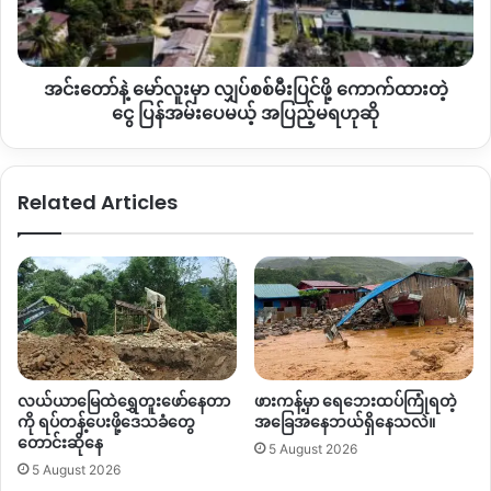
ဆွယ်စည်းရုံးတာတွေ
လုပ်ဆောင်နေပေမယ့်
လုံခြုံရေးအခြေနေ
ဒဏ်ရာ
ဖို့ ကောက်
အရ
သွားလာလို့မရတဲ့နေရာတွေလည်း
များစွာရှိနေကြပါတယ်။
ပြင်းထန်
ထား
တဲ့
အင်းတော်နဲ့ မော်လူးမှာ လျှပ်စစ်မီးပြင်ဖို့ ကောက်ထားတဲ့
ငွေ ပြန်
“
အဓိကတော့
တိုင်းရင်းသားဒေသတွေမှာ
သူတို့က
မြို့ပေါ်လောက်ပဲ
အမ်း
ငွေ ပြန်အမ်းပေမယ့် အပြည့်မရဟုဆို
လှုပ်ရှားနိုင်တာ
သူတို့ရဲ့ပါတီအောင်နိုင်ရေးက
ထင်ထားသလိုတော့
ပေ
ဖြစ်လာမှာမဟုတ်ဘူးလေ
အားလုံးသိထားပြီးသား။
ဒါပေ
မ
မယ့်
တစ်ဖက်ကပြောရရင်
ပါတီအောင်နိုင်ရေးဆိုတာ
ဟန်ပြလောက်
ယ့် အ
Related Articles
ပါပဲ
အစကတည်းက
သူတို့မှာစီစဉ်ထားပြီးသားပဲ။
စစ်တပ်ကလုပ်
ပြ
ည့်
တဲ့
ရွေးကောက်ပွဲက
ယုံကြည်ရတဲ့ရလဒ်ဆိုတာ
ဘယ်တုန်းမှရှိလာမှာ
မ
မဟုတ်ဘူး
”
လို့
ကချင်နိုင်ငံရေးလေ့လာသူတစ်ဦးက
ပြောပါတယ်။
ရ
ဟု
စစ်တပ်ရဲ့ရွေးကောက်ပွဲ
အပိုင်း
၂
မှာတော့
ကချင်ပြည်နယ်
ဆို
က
မိုးကောင်း၊
ဝိုင်းမော်
နဲ့
မချမ်းဘော
မြို့နယ်တို့ပါဝင်ပါတယ်။
ကချင်ပြည်နယ်မှာ
မြို့နယ်
၁၈
မြို့နယ်
ရှိပြီး
စစ်အုပ်စုကလုပ်
လယ်ယာမြေထဲရွှေတူးဖော်နေတာ
ဖားကန့်မှာ ရေဘေးထပ်ကြုံရတဲ့
မယ့်
ရွေးကောက်ပွဲ
အပိုင်း
၁
မှာ
၆
မြို့နယ်၊
အပိုင်း
၂
မှာ
၃
မြို့နယ်
ကို ရပ်တန့်ပေးဖို့ဒေသခံတွေ
အခြေအနေဘယ်ရှိနေသလဲ။
တောင်းဆိုနေ
ပါဝင်တာကြောင့်
စုစုပေါင်း
၉
မြို့နယ်မှာ
ရွေးကောက်ပွဲလုပ်ဖို့
5 August 2026
5 August 2026
ကြေညာထားပြီး
ရွေးကောက်ပွဲမလုပ်တဲ့
မြို့နယ်တွေကတော့
ချီဖွေ