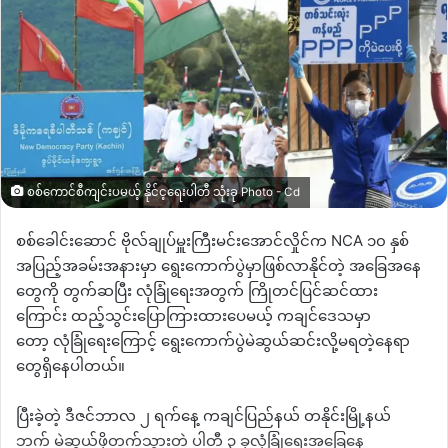
စစ်ကောင်စီကျင်းပမယ့် နိုင်င့ရေးပါတီ သုံးခု Photo - Cd
စစ်ခေါင်းဆောင်
ဗိုလ်ချုပ်မှူးကြီးမင်းအောင်လှိုင်က
NCA
၁၀
နှစ်
အပြည့်အခမ်းအနားမှာ
ရွေးကောက်ပွဲမှာဖြစ်လာနိုင်တဲ့
အခြေအနေ
တွေကို
တွက်ဆပြီး
လုံခြုံရေးအတွက်
ကြိုတင်ပြင်ဆင်ထား
ကြောင်း
ထည့်သွင်းပြောကြားထားပေမယ့်
ကချင်ဒေသမှာ
တော့
လုံခြုံရေးကြောင့်
ရွေးကောက်ပွဲမဲဆွယ်ဆင်းလို့မရတဲ့နေရာ
တွေရှိနေပါတယ်။
ပြီးခဲ့တဲ့
ဒီဇင်ဘာလ
၂
ရက်နေ့
ကချင်ပြည်နယ်
တနိုင်းမြို့နယ်
ဘက်
မဲဆွယ်ဖို့တက်သွားတဲ့
ပါတီ
၃
ခုလုံခြုံရေးအခြေနေ