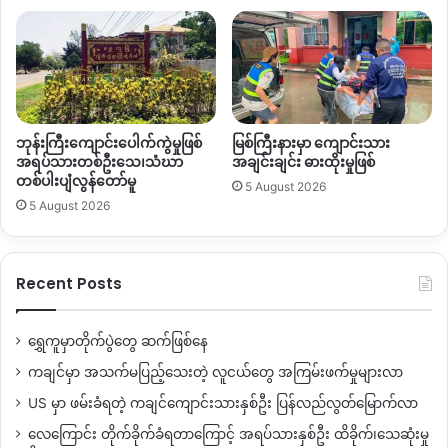
မြို့နယ်၊
ဆော့လော်မြို့နယ်၊
ဆွမ်ပရာဘွမ်မြို့နယ်နဲ့
အင်ဂျန်း
ယန်
မြို့နယ်တို့
ဖြစ်ပါတယ်။
တစ်ဖက်မှာတော့
အာဏာသိမ်းစစ်တပ်က ကျင်းပမယ့် မြန်မာ
ရွေးကောက်ပွဲဟာ
အတုအယောင်သာဖြစ်ကြောင်း
ကုလသမဂ္ဂ
လူ့အ
ခွင့်အရေး
အထူးကိုယ်စားလှယ်
တွမ်
အင်ဒရူးစ်က
ကုလသမဂ္ဂရုံး
ဘုန်းကြီးကျောင်းပေါက်ကွဲမှုဖြစ်
မြစ်ကြီးနားမှာ ကျောင်းသား
ချုပ်က
အောက်တိုဘာလအတွင်းပြုလုပ်တဲ့
သတင်းစာရှင်လင်းပွဲ
အရပ်သားတစ်ဦးသေ၊သံဃာ
အချင်းချင်း ဓားထိုးမှုဖြစ်
တစ်ပါးပျံလွန်တော်မူ
မှာ
ပြောသွားပါတယ်။
5 August 2026
5 August 2026
အလားတူ နိုဝင်
ဘာလ
၅
ရက်နေ့
နယူးဇီလန်လွှတ်တော်က
လည်း
စစ်တပ်ရဲ့ရွေးကောက်ပွဲဟာအတုအယောင်သာဖြစ်တဲ့
Recent Posts
အတွက်
လက်မခံကြောင်း
ကန့်ကွက်သူမရှိဘဲ
ဆုံးဖြတ်အတည်ပြု
လိုက်ပါတယ်။
ရွှေကူမှာတိုက်ပွဲတွေ ဆက်ဖြစ်နေ
ဒါ့အပြင်
လူ့အခွင့်အရေးချိုးဖောက်နေတဲ့
စစ်တပ်ကို
တရားဝင်ဖြစ်
ကချင်မှာ အသက်မပြည့်သေးတဲ့ လူငယ်တွေ အကြမ်းဖက်မှုများလာ
အောင်
လုပ်ဆောင်ပေးမယ့်
အတုအယောင်
ရွေးကောက်ပွဲ
US မှာ ဖမ်းခံရတဲ့ ကချင်ကျောင်းသားနှစ်ဦး ပြန်လည်လွတ်မြောက်လာ
ကို
ပြင်းပြင်းထန်ထန်
ကန့်ကွက်ကြဖို့
ကချင်
လေကြောင်း တိုက်ခိုက်ခံရတာကြောင့် အရပ်သားနှစ်ဦး ထိခိုက်၊သေဆုံးမှု
အမျိုးသမီး
အခွင့်အရေးလှုပ်ရှားသူတွေက
တောင်းဆိုထားပါတယ်။