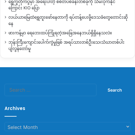
Copy URL
ရွှေကူတိုက်ပွဲမှာ အရေးပါတဲ့ စစ်တပ်စခန်းတစ်ခုကို သိမ်းပိုက်နိုင်
ကြောင်း KIO ပြော
လယ်ယာမြေထဲရွှေတူးဖော်နေတာကို ရပ်တန့်ပေးဖို့ဒေသခံတွေတောင်းဆို
နေ
ဖားကန့်မှာ ရေဘေးထပ်ကြုံရတဲ့အခြေအနေဘယ်ရှိရှိနေသလဲ။
ဘုန်းကြီးကျောင်းပေါက်ကွဲမှုဖြစ် အရပ်သားတစ်ဦးသေ၊သံဃာတစ်ပါး
ပျံလွန်တော်မူ
Search
for:
Archives
Archives