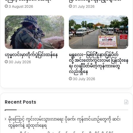
ရှင်းလင်းရေးလုပ်ငန်းများ
အဆက်မပြတ်လိုအပ်နေတာ
သိသာ
3 August 2026
31 July 2026
ထင်ရှားတယ်လို့
ထုတ်ပြန်ချက်မှာ
ဖော်ပြထားပါတယ်။
မြေမြှုပ်မိုင်းနဲ့တခြား
ပေါက်ကွဲစေတတ်တဲ့
ပစ္စည်းတွေဟာ
တောက်ပ
ပြီး
ကစားစရာပစ္စည်း
ဒါမှမဟုတ်
ဘောလုံးပုံစံမျိုး
ဖြစ်နိုင်ပါတယ်။
ပုံစံသဏ္ဋာန်
အမျိုးမျိုးဖြင့်
ဖန်တီးထားတာကြောင့်
ကလေးတွေ
အတွက်
စိတ်ဝင်စားစရာ
ဖြစ်စေပြီး
အန္တရာယ်
အလွန်ရှိ
ဟုမ္မလင်းမှာတိုက်ပွဲပြင်းထန်နေ
မန္တလေး–မြစ်ကြီးနားပြန်ပိတ်
ကြောင်း
စစ်တမ်းတွေ
ဖော်ပြနေပါတယ်။
လို့ အင်းတော်ကွင်းလမ်း ပြန်သုံးနေ
30 July 2026
ရ၊ လချီပိတ်မိတဲ့ကုန်ကားတွေ
လည်းရှိနေ
ဒါကြောင့်
ပြည်သူတွေအနေနဲ့
မြေမြှုပ်မိုင်းနဲ့
ပတ်သက်
30 July 2026
ပြီး
အသိပညာများကို
သိရှိထားဖို့
လိုအပ်သလို
ကလေးငယ်တွေကို
လည်း
မြေမြှုပ်မိုင်းနှင့်
ပတ်သက်ပြီး
ထိတာ၊
ကိုင်တာ
မလုပ်မိစေ
ဖို့
အထူးဂရုစိုက်ရမှာ
ဖြစ်ပါတယ်။
Recent Posts
By – နော်ထွယ့်(ဟူးကောင့်)
မိုးကြောင့် ကွင်းလမ်းသွားလာရေး ပိုခက်၊ ကုန်တင်ယာဉ်တွေကို ဆင်၊
ထွန်စက်နဲ့ ဆွဲထုတ်နေရ