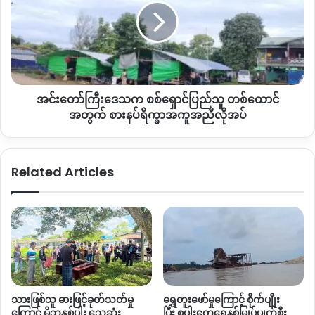
က စစ်
ရှောင်
ဖားကန့်
ပြည်သူတစ်ချို့
ရဲ့
ပြောဆိုချက်ကတော့ တိုက်ပွဲအတွင်း
နှစ်
ပြည်
ဖက်တပ်
အပြန်အလှန်
ပစ်ခတ်ရင်းကနေ
မပေါက်ကွဲဘဲ
ကျန်ရှိနေ
သူ
တဲ့
လက်နက်ကြီးလည်း
ဖြစ်နိုင်တယ်လို့
သုံးသပ်ကြပါတယ်။
တစ်
ထောင်
အင်း‌တော်ကြီးဒေသက စစ်ရှောင်ပြည်သူ တစ်ထောင်
အတွက်
ဖားကန့်မှာ
၂၀၂၅
ခုနှစ်
ဇန်နဝါရီလ
၃၀
ရက်နေ့က
စတင်ပြီး
မရှီက
စားနပ်ရိက္ခာ
အတွက် စားနပ်ရိက္ခာအကူအညီလိုအပ်
ထောင်ကျေးရွာဘက်ကို
စစ်တပ်က
ထိုးစစ်ဆင်တိုက်ခိုက်နေတာ
အကူအညီ
ကြောင့်
တိုက်ပွဲ
ပြင်းထန်နေတာ
နှစ်ပတ်ကျော်ကြာမြင့်လာပြီ
ဖြစ်
လိုအပ်
ပြီး
အရပ်သားပြည်သူ
ထိခိုက်သေဆုံးမှုတွေလည်း
ဆက်တိုက်ဖြစ်
Related Articles
နေတာပါ။
၂၀၂၅
ခုနှစ်အတွင်း
စစ်တမ်းတွေကနေတွေ့ရတဲ့
အချက်အလက်
အသစ်အရ
မြန်မာနိုင်ငံတစ်ဝှမ်းမှာ
အရပ်သား
နှစ်ဦးဟာ
နေ့စဉ်
မြေ
မြှုပ်မိုင်းနဲ့
တခြား
ပေါက်ကွဲစေတတ်တဲ့
လက်နက်ပစ္စည်းတွေ
ကြောင့်
ထိခိုက်သေဆုံးလျက်ရှိတယ်လို့
ကုလသမဂ္ဂက
၂၀၂၅
ခု
နှစ်
နိုဝင်ဘာလက
ထုတ်ပြန်ထားပါတယ်။
သားဖြစ်သူ ဓားဖြင့်ခုတ်သတ်မှု
ရွှေတူးဖော်မှုကြောင့် စိုက်ပျိုး
ဒါ့အပြင်
ကြိုတင်ကာကွယ်ရေး၊
အသိပညာပေးလုပ်ငန်းများနဲ့
မိုင်း
ကြောင့် မိဘနှစ်ပါး သေဆုံး
ပြီး စပါးတွေရေနစ်မြုပ်ပျက်စီး