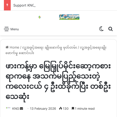
Support KNG
Switch
Se
Menu
Home
/
လူ့အခွင့်အရေး ချိုးဖောက်မှု မှတ်တမ်း
/
လူ့အခွင့်အရေးချိုး
ဖောက်မှု ဆောင်းပါး
ဖားကန့်မှာ မြေမြှုပ်မိုင်းဆော့ကစား
ရာကနေ အသက်မပြည့်သေးတဲ့
ကလေးငယ် ၄ ဦးထိခိုက်ပြီး တစ်ဦး
သေဆုံး
Send
KNG
13 February 2026
130
1 minute read
an