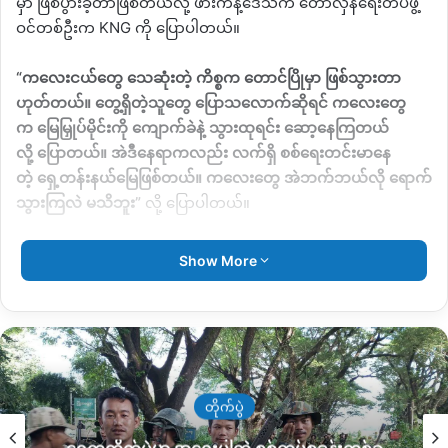
မှာ
ဖြစ်ပွားခဲ့တာဖြစ်တယ်လို့
ဖားကန့်ဒေသက
တော်လှန်ရေးတပ်ဖွဲ့
ဝင်တစ်ဦးက
KNG
ကို
ပြောပါတယ်။
“
ကလေးငယ်တွေ
သေဆုံးတဲ့
ကိစ္စက
တောင်ပြိုမှာ
ဖြစ်သွားတာ
ဟုတ်တယ်။
တွေ့ရှိတဲ့သူတွေ
ပြောသလောက်ဆိုရင်
ကလေးတွေ
က
မြေမြှုပ်မိုင်းကို
ကျောက်ခဲနဲ့
သွားထုရင်း
ဆော့နေကြတယ်
လို့
ပြောတယ်။
အဲဒီနေရာကလည်း
လက်ရှိ
စစ်ရေးတင်းမာနေ
တဲ့
ရှေ့တန်းနယ်မြေဖြစ်တယ်။
ကလေးတွေ
အဲဘက်ဘယ်လို
ရောက်
သွားကြလဲ
မသိဘူး
”
လို့
ပြောပါတယ်။
မြေမြှုပ်မိုင်းပေါက်ကွဲမှုဖြစ်ခဲ့တဲ့
နေရာမှာ
အသက်
၇
နှစ်
Show More
အရွယ်
မောင်နေဝင်းထွန်းဆိုသူ
ကလေးငယ်က
ပွဲချင်းပြီး
အသက်
ဆုံးရှုံးခဲ့ရတယ်လို့
သိရပါတယ်။
နောက်ထပ်
ကလေးငယ်
၃
ဦးက
အသက်
၁၁
နှစ်အရွယ်
မောင်ဦးကို
လင်း၊
အသက်
၂
နှစ်အရွယ်
မောင်မင်းသူရိန်
နဲ့
အသက်
၈
နှစ်
အရွယ်
နန်းခိုင်စိုး
စတဲ့
အသက်မပြည့်သေးတဲ့
ကလေး
တိုက်ပွဲ
ငယ်
၃
ဦးက
ပြင်းထန်ဒဏ်ရာရရှိခဲ့တယ်လို့
သိရပါတယ်။