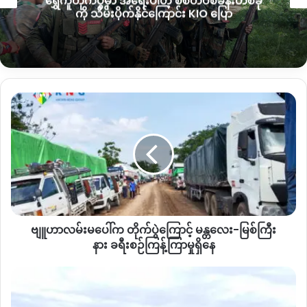
ရွှေကူတိုက်ပွဲမှာ အရေးပါတဲ့ စစ်တပ်စခန်းတစ်ခု
ကို သိမ်းပိုက်နိုင်ကြောင်း KIO ပြော
တောင်ပြိုကျေးရွာဟာ
၂၀၂၅
ခုနှစ်
စက်တင်ဘာ၊
အောက်တိုဘာလ
အတွင်း
စစ်ကောင်စီတပ်
နဲ့
ကချင်လွတ်လပ်ရေး
တပ်မတော်
KIA
ပူးပေါင်းတပ်တွေကြား
တိုက်ပွဲတွေရှိခဲ့ပြီး
ဖား
ကန့်
ဗျူဟာကုန်းရဲ့
အနောက်ဘက်ခြမ်း
၄
မိုင်ခန့်အကွာမှာရှိ
တဲ့
ကျေးရွာဖြစ်တယ်လို့
သိရပါတယ်။
ဗျူဟာ
လမ်းမ
ပေါ်
က
တိုက်ပွဲ
ကြောင့်
မန္တလေး-
အခုလို ကလေးငယ် ၄ ဦးထိခိုက်၊ သေဆုံးမှုရှိခဲ့တဲ့အခြေအနေနဲ့
မြစ်
ကြီး
ပတ်သက်ပြီးနောက်ထပ် ဖားကန့်ပြည်သူတစ်ဦးက
“
လက်နက်ကြီး
ဗျူဟာလမ်းမပေါ်က တိုက်ပွဲကြောင့် မန္တလေး-မြစ်ကြီး
နား ခရီးစဉ်
ကျပြီး ပေါက်ကွဲသွားတာတော့မဖြစ်နိုင်ဘူးလို့ပြောရမယ်။ အဓိက
ကြန့်ကြာ
နား ခရီးစဉ်ကြန့်ကြာမှုရှိနေ
တော့ အားလုံးသိထားတာလည်း လမ်းဘေးက မိုင်းဆော့နေရင်းနဲ့
မှု
ပေါက်ကွဲလာတယ်လို့ပဲသိကြတာ။ မသိလိုက်တာက ကြိုးမိုင်းလား၊
ရှိ
အင်း‌တော်
ထောင်မိုင်းလား။ ဒီမနက်ခင်းမှာ လက်နက်ကြီးပစ်တာလည်းမရှိခဲ့
နေ
ကြီး
ဘူး
”
လို့ပြောပါတယ်။
ဒေသ