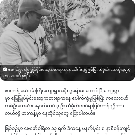
email
ဖားကန့်မှာ မြေမြှုပ်မိုင်းဆော့ကစားရာကနေ ပေါက်ကွဲမှုဖြစ်ပြီး ထိခိုက်၊ သေဆုံးခဲ့ရတဲ့
ကလေးငယ် နှစ်ဦး
ဖားကန့်
မော်ဝမ်းကြီးကျေးရွာအနီး
ရှရော်ခ၊
တောင်ပြိုကျေးရွာ
မှာ
မြေမြှုပ်မိုင်းဆော့ကစားရာကနေ
ပေါက်ကွဲမှုဖြစ်ပြီး
ကလေးငယ်
တစ်ဦးသေဆုံး၊ နောက်ထပ်
၃
ဦး
ထိခိုက်ဒဏ်ရာပြင်းထန်ရရှိထား
တယ်လို့
ဖားကန့်မှာ
နေထိုင်သူတွေ
ပြောပါတယ်။
ဖြစ်စဉ်မှာ
ဖေဖော်ဝါရီလ
၁၃
ရက်
ဒီကနေ့
မနက်ပိုင်း
၈
နာရီဝန်းကျင်