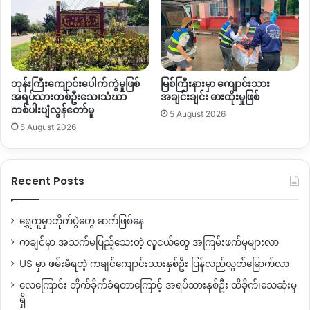
လုပ်ငန်းသုံးနဲ့ သယ်ယူပို့ဆောင်ရေးယာဥ်တွေကတော့ နေ့စဥ်
အသုံးပြုနိုင်တယ်လို့ ရေးသားထားပါတယ်။
ဒါ့အပြင် စက်သုံးဆီလုပ်ငန်းရှင်တွေအပါအဝင် ပြည်သူတွေအနေနဲ့
လည်း စက်သုံးဆီဝယ်ယူစုဆောင်းတာ၊ ဈေးနှုန်းတင်ပြီးရောင်း တာ
ဘုန်းကြီးကျောင်းပေါက်ကွဲမှုဖြစ်
မြစ်ကြီးနားမှာ ကျောင်းသား
တွေ လုံးဝမလုပ်ဖို့သတိပေးထားပါတယ်။
အရပ်သားတစ်ဦးသေ၊သံဃာ
အချင်းချင်း ဓားထိုးမှုဖြစ်
တစ်ပါးပျံလွန်တော်မူ
5 August 2026
5 August 2026
ဒါပေမဲ့ အဲ့ဒီလိုကန့်သတ်ချက်တွေထုတ်ပြန်ပြီးတဲ့နောက်မှာဘဲ
ကချင်ပြည်နယ်အပါအဝင် မြန်မာနိုင်ငံတစ်ဝှမ်းက မြို့တွေ အတော်
များများမှာ စက်သုံးဆီရရှိဖို့အတွက်အလုအယက်ဝယ်ယူကြတာ
Recent Posts
တချို့ဒေသတွေမှာ စက်သုံးဆီဆိုင်တွေပိတ်ထားရတာ၊
အကန့်အသတ်နဲ့ရောင်းချတာ စတဲ့အခြေနေတွေကို ကြုံနေရတယ်
လို့သိရပါတယ်။
ရွှေကူမှာတိုက်ပွဲတွေ ဆက်ဖြစ်နေ
ကချင်မှာ အသက်မပြည့်သေးတဲ့ လူငယ်တွေ အကြမ်းဖက်မှုများလာ
By – အမိုး
US မှာ ဖမ်းခံရတဲ့ ကချင်ကျောင်းသားနှစ်ဦး ပြန်လည်လွတ်မြောက်လာ
လေကြောင်း တိုက်ခိုက်ခံရတာကြောင့် အရပ်သားနှစ်ဦး ထိခိုက်၊သေဆုံးမှု
ရှိ
Copy URL