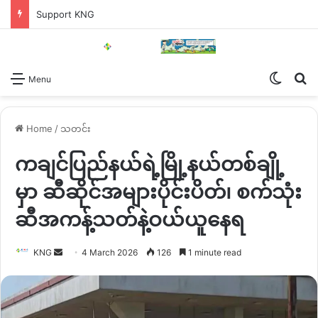
Support KNG
Switch
Se
Menu
Home
/
သတင်း
ကချင်ပြည်နယ်ရဲ့မြို့နယ်တစ်ချို့
မှာ ဆီဆိုင်အများပိုင်းပိတ်၊ စက်သုံး
ဆီအကန့်သတ်နဲ့ဝယ်ယူနေရ
Send
KNG
4 March 2026
126
1 minute read
an
email