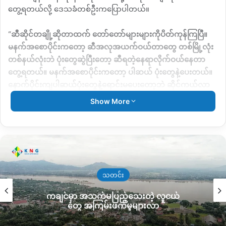
တွေ့ရတယ်လို့ ဒေသခံတစ်ဦးကပြောပါတယ်။
“
ဆီဆိုင်တချို့ဆိုတာထက် တော်တော်များများကိုပိတ်ကုန်ကြပြီ။
မနက်အစောပိုင်းကတော့ ဆီအလုအယက်ဝယ်တာတွေ တစ်မြို့လုံး
တစ်နယ်လုံးဘဲ ပုံးတွေဆွဲပြီးတော့ ဆီရတဲ့နေရာလိုက်ဝယ်နေတာ
တွေ့ရတယ်။ မနက်အစောပိုင်းကတော့ ပါဆယ် ပုံးတွေနဲ့ပေးတယ်။
နောက်ပိုင်းကျပါဆယ်ပုံးတွေနဲ့ရောင်းမပေးတော့ဘဲ ဆိုင်ကယ်လာ
ရင်ဆိုင်ကယ်ထဲပေးထည့်ပေါ့။ ၁၀ နာရီ နောက်ပိုင်းမှာတော့ ဆိုင်
Show More
ကြီးတော်တော် များများပိတ်သွားပြီ။
”
လို့ဖားကန့်မြို့ခံအမျိုးသား
တစ်ဦးကပြောပါတယ်။
မြို့တော်မြစ်ကြီးနားမြို့မှာတော့ အလုအယက်ဝယ်ယူမှုတွေအပြင်
စက်သုံးဆီကန့်သတ်ရောင်းဝယ်တာတွေရှိနေသလို ပုံမှန် စက်သုံးဆီ
ဈေး တစ်လီတာ ကျပ် ၆၈၀၀ ဝန်းကျင်ကနေ ကျပ် ၇၁၀၀
–
ကျပ်
သတင်း
၁သောင်း အထိမြင့်တက်နေပြီး ဆိုင်တချို့ ပိတ်ထားရတဲ့အခြေနေ
ကချင်မှာ အသက်မပြည့်သေးတဲ့ လူငယ်
တွေရှိတယ်လို့ မြို့ခံတွေကပြောပါတယ်။
တွေ အကြမ်းဖက်မှုများလာ
တစ်ဖက်မှာ ရွှေမှော်ဒေသဖြစ်တဲ့ တနိုင်းမြို့မှာတော့ ဒီဇယ်