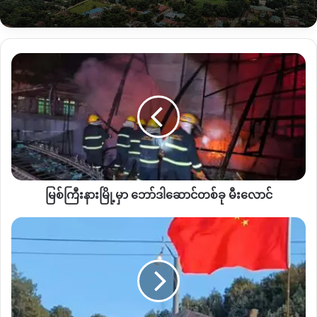
ရောင်းဝယ်မှုတွေကိုရပ်ထားပြီး တခြားသောစက်သုံးဆီ အမျိုးအစား
တွေကတော့ဝယ်လို့ရနေသေးတယ်လို့ သိရပါတယ်။
မြစ်
ကြီး
နား
မြို့
မှာ
ဘော်ဒါဆောင်
“
တနိုင်းမှာက ဒီဇယ်ကတော့မရောင်းတော့ဘူး။ ဓာတ်ဆီတွေကတော့
တစ်
လမ်းဘေးဆိုင်တွေရော ဆီပန့်ဆိုင်တွေမှာရောထည့်လို့ရ သေးတယ်။
ခု
မီးလောင်
တနိုင်းဘက်မှာတော့ ဟိုလိုကြီးအလုအယက်တော့မဖြစ်သေးဘူး
မြစ်ကြီးနားမြို့မှာ ဘော်ဒါဆောင်တစ်ခု မီးလောင်
ပြောတယ်။ဒါပေမဲ့ ဒီဇယ်ကတော့မရောင်းပေး တော့ဘူးပြောတယ်။
ဘာလို့ဆို အဲ့ဘက်ကမှော်ဒေသဆိုတော့ ဒီဇယ်အရမ်းလိုတယ်လေ။
ပန်
အခုလိုမျိုးအခက်အခဲဖြစ်တော့ ဈေးတက်တာကိုစောင့်နေတယ်လို့
ဝါ
ပြောတယ်
”
တနိုင်းဒေသခံတစ်ဦးက‌ ပြောပါတယ်။
နယ်စပ်
ဂိတ်
ပြန်ဖွင့်၊
ဒါ့အပြင် ပူတာအိုမြို့ပေါ်မှာတော့ စက်သုံးဆီဈေးနှုန်း တစ်လီတာ
တရုတ်
ကျပ် ၈၅၀၀ နဲ့ပုံမှန်ဈေးနှုန်းအတိုင်းရောင်းချပေးနေပေမဲ့
အလံ