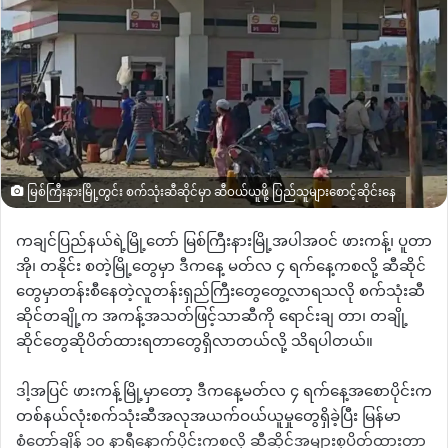
မြစ်ကြီးနားမြို့တွင်း စက်သုံးဆီဆိုင်မှာ ဆီဝယ်ယူဖို့ ပြည်သူများစောင့်ဆိုင်းနေ
ကချင်ပြည်နယ်ရဲ့မြို့တော် မြစ်ကြီးနားမြို့အပါအဝင် ဖားကန့်၊ ပူတာ
အို၊ တနိုင်း စတဲ့မြို့တွေမှာ ဒီကနေ့ မတ်လ ၄ ရက်နေ့ကစလို့ ဆီဆိုင်
တွေမှာတန်းစီနေတဲ့လူတန်းရှည်ကြီးတွေတွေ့လာရသလို စက်သုံးဆီ
ဆိုင်တချို့က အကန့်အသတ်ဖြင့်သာဆီကို ရောင်းချ တာ၊ တချို့
ဆိုင်တွေဆိုပိတ်ထားရတာတွေရှိလာတယ်လို့ သိရပါတယ်။
ဒါ့အပြင် ဖားကန့်မြို့မှာတော့ ဒီကနေ့မတ်လ ၄ ရက်နေ့အစောပိုင်းက
တစ်နယ်လုံးစက်သုံးဆီအလုအယက်ဝယ်ယူမှုတွေရှိခဲ့ပြီး မြန်မာ
စံတော်ချိန် ၁၀ နာရီနောက်ပိုင်းကစလို့ ဆီဆိုင်အများစုပိတ်ထားတာ