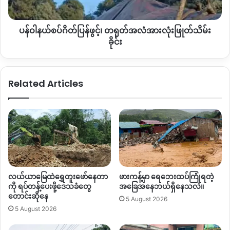
အလုအယက်ဝယ်ယူမှုတွေရှိတာကြောင့် စက်သုံးဆီကိုလူတစ်ဦးကို
အားလုံး
ဘယ်လောက်နှုန်းနဲ့ အကန့်အသတ်ဖြင့်သာရောင်းချပေးနေ တယ်လို့
ဖြုတ်
ပန်ဝါနယ်စပ်ဂိတ်ပြန်ဖွင့်၊ တရုတ်အလံအားလုံးဖြုတ်သိမ်း
သိရပါတယ်။
သိမ်း
ခိုင်း
ခိုင်း
စစ်ကော်မရှင်တပ်ဟာ အီရန် နဲ့ အမေရိကန်၊အစ္စရေး စစ်ပွဲ
နောက်ဆက်တွဲအခြေနေကြောင့်လို့ဆိုကာ မြန်မာနိုင်ငံမှာလည်း စက်
သုံးဆီပြတ်လပ်မှုတွေ ကြုံလာနိုင်တဲ့အခြေနေတွေကြောင့် စက်သုံး
Related Articles
ဆီခြိုးခြံချွေတာရေးအတွက် စည်းကမ်းသတ်မှတ်ချက် တွေကို မနေ့
က မတ်လ ၃ ရက်နေ့မှာဘဲထုတ်ပြန်ခဲ့ပါတယ်။
အဲ့ဒီထုတ်ပြန်ချက်ထဲမှာ ပုဂ္ဂလိကပိုင်ယာဥ်တွေအနေနဲ့ လစဥ် စုံရက်
တွေမှာ စုံအက္ခရာပါတဲ့ယာဥ် နဲ့ မ ရက်တွေမှာ မအက္ခရာ ပါတဲ့ ယာဥ်
တွေကို အသုံးပြုဖို့၊
EV
လို့ခေါ်တဲ့ လျှပ်စစ်မော်တော်ယာဥ်တွေ
ကတော့ နေ့စဥ်မောင်းနှင်နိုင်တယ်လို့ဆိုထားပါတယ်။
လယ်ယာမြေထဲရွှေတူးဖော်နေတာ
ဖားကန့်မှာ ရေဘေးထပ်ကြုံရတဲ့
ကို ရပ်တန့်ပေးဖို့ဒေသခံတွေ
အခြေအနေဘယ်ရှိနေသလဲ။
တောင်းဆိုနေ
ချွင်းချက်အနေနဲ့တော့ အများပြည်သူသုံး သယ်ယူပို့ဆောင်ရေးယာ
5 August 2026
ဥ်တွေ၊ အငှားယာဥ်တွေ၊ စက်သုံးဆီသယ်ယူပို့ဆောင်ရေး ယာဥ်တွေ၊
5 August 2026
ဆောက်လုပ်ရေးလုပ်ငန်းသုံးယာဥ်တွေအပါအဝင် တခြားသော