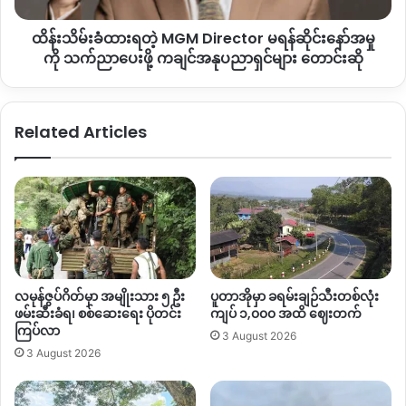
ထားပြီး မြို့ပေါ်ကိုတော့ စစ်တပ်ကထိန်းချုပ်ထားတာဖြစ်ပါတယ်။
ဆိုင်း
ထိန်းသိမ်းခံထားရတဲ့ MGM Director မရန်ဆိုင်းနော်အမှု
နော်
စစ်ကောင်စီတပ်ဟာ ဧပြီလ ၂၃ ရက်နေ့ ရွှေကူမြို့နယ်ကိုစစ်
အမှု
ကို သက်ညာပေးဖို့ ကချင်အနုပညာရှင်များ တောင်းဆို
ကို
အုပ်ချုပ်‌ရေး‌ကြေညာထားပြီးနောက် မဘိမ်းဘက်ကနေ အင်အားဖြ
သက်
ည့်ဖို့ကြိုးပမ်းလာနေတာလို့ ကာကွယ်ရေးတပ်တွေဘဆိုပါတယ်။
ညာ
Related Articles
ပေး
By – Zaw Zaw
ဖို့
ကချင်
အနုပညာ
ရှင်
Copy URL
များ
တောင်း
ဆို
လမုန်ဇွပ်ဂိတ်မှာ အမျိုးသား ၅ ဦး
ပူတာအိုမှာ ခရမ်းချဉ်သီးတစ်လုံး
ဖမ်းဆီးခံရ၊ စစ်ဆေးရေး ပိုတင်း
ကျပ် ၁,၀၀၀ အထိ ဈေးတက်
ကြပ်လာ
3 August 2026
3 August 2026