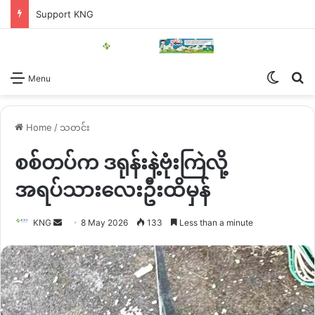
Support KNG
Switch
Se
Menu
Home
/
သတင်း
စစ်တပ်က ဒရုန်းနဲ့ဗုံးကြဲလို့
အရပ်သားလေးဦးထိမှန်
Send
KNG
8 May 2026
133
Less than a minute
an
email