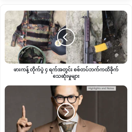
ဖား
စစ်ကောင်စီတပ်ဟာ ငအိုး
–
ရွှေကူကားလမ်းပိုင်းကိုအသုံးပြုပြီး ငအိုး
ကန့် တိုက်ပွဲ ၄ ရက်
ကနေ ရွှေကူမြို့တွင်းထပ်ထဲကို အင်အားဖြည့်တင်ဖို့ကြိုးပမ်းနေတာ
အတွင်း စစ်တပ်
ဖြစ်ပါတယ်။
ဘက်
က
ထိခိုက်
ပြီးခဲ့ မေလ ၅ ရက်နေ့မှာလည်း အင်အား ၅၀ ကျော်ပါတဲ့စစ်ကောင်စီ
သေဆုံး
တပ်ရဲ့စစ်ကြောင်းတစ်ကြောင်းငအိုးကနေ ရွှေကူမြို့ဘက်ကိုဦးတည်
မှု
လာနေစဥ် ရွှေကူမြို့နယ်
PDF
ပူးပေါင်းတပ်တွေ ကြားဖြတ်တိုက်ခိုက်
များ
ခဲ့တာကြောင့်အထိနာပြီး ငအိုးရွာထဲပြန်ဆုတ်ခွာသွားတယ်လို့သိရပါ
ဖားကန့် တိုက်ပွဲ ၄ ရက်အတွင်း စစ်တပ်ဘက်ကထိခိုက်
သေဆုံးမှုများ
တယ်။
ထိန်းသိမ်း
အခုလို စစ်ကောင်စီတပ်တွေစစ်ရေးလှုပ်ရှားမှုတွေကြောင့် ငအိုး
–
ရွှေ
ခံထား
ကူကားလမ်းပိုင်းမှာ ဒေသခံတွေသွားလာရေးခက်ခဲနေကြောင်း
ရ
လည်းသိရပါတယ်။
တဲ့
MGM
Director
မဘိမ်းမြို့နယ်နဲ့နယ်နိမိတ်ချင်းထိစပ်နေတဲ့ ရွှေကူမြို့နယ်မှာတော့
မ
ကျေးရွာအားလုံးနီးပါးကို
KIA
နဲ့
PDF
ပူးပေါင်းတပ်တွေက ထိန်းချုပ်
ရန်