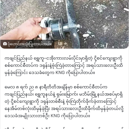
ပုံဟောင်းအသုံးပြုထားပါတယ်။
ကချင်ပြည်နယ် ရွှေကူ
–
ငအိုးကားလမ်းပိုင်းမှာရှိတဲ့ ငို့စင်ကျေးရွာကို
စစ်ကောင်စီတပ်က ဒရုန်းနဲ့ဗုံးကြဲခဲ့တာကြောင့် အရပ်သားလေးဦးထိ
မှန်ခဲ့ကြောင်း ဒေသခံတွေက
KNG
ကိုပြောပါတယ်။
မေလ ၈ ရက် ည ၈ နာရီတိတိအချိန်မှာ စစ်ကောင်စီတပ်က
ကချင်ပြည်နယ်၊ ရွှေကူနယ်နဲ့ ရှမ်းမြောက်၊ မဘိမ်းမြို့နယ်အစပ်မှာရှိ
တဲ့ ငို့စင်ကျေးရွာကို ဒရုန်းတစ်စီးနဲ့ ဗုံးကြဲတိုက်ခိုက်ခဲ့တာကြောင့်
နေအိမ်တစ်လုံးထိမှန်ခဲ့ပြီး အရပ်သားလေးဦးထိခိုက်ထိမှန်ခဲ့တယ်လို့
ဒေသခံအမျိုးသားတစ်ဦး
KNG
ကိုပြောပါတယ်။