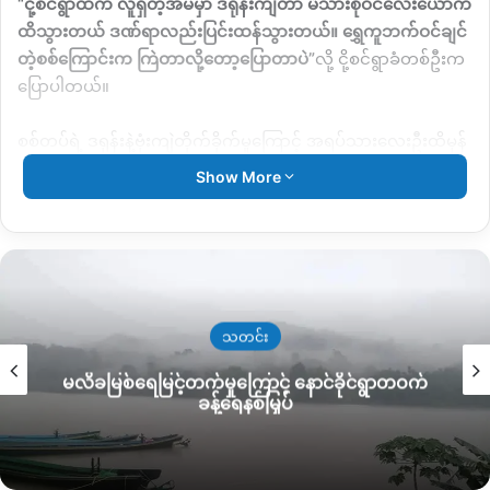
“
ငို့စင်ရွာထဲက လူရှိတဲ့အိမ်မှာ ဒရုန်းကျတာ မိသားစုဝင်လေးယောက်
ထိသွားတယ် ဒဏ်ရာလည်းပြင်းထန်သွားတယ်။ ရွှေကူဘက်ဝင်ချင်
တဲ့စစ်ကြောင်းက ကြဲတာလို့တော့ပြောတာပဲ”
လို့ ငို့စင်ရွာခံတစ်ဦးက
ပြောပါတယ်။
စစ်တပ်ရဲ့ ဒရုန်းနဲ့ဗုံးကျဲတိုက်ခိုက်မှုကြောင့် အရပ်သားလေးဦးထိမှန်
ခဲ့တဲ့အပြင် ပျဥ်ထောင်အိမ်တစ်လုံးလည်း မီးလောင်ပြာကျခဲ့ကြောင်း
Show More
သိရပါတယ်။
ဒရုန်းထိမှန်တဲ့ထဲမှာ အမျိုးသမီးတစ်ဦးပါဝင်ကြောင်းသိရပြီး ထိခိုက်
ဒဏ်ရာရသွားတဲ့သူတွေရဲ့အမည်နာမတွေကိုတော့
KNG
က
အတည်ပြုနေဆဲဖြစ်ပါတယ်။
သတင်း
မလိခမြစ်ရေမြင့်တက်မှုကြောင့် နောင်ခိုင်ရွာတဝက်
ခန့်ရေနစ်မြှပ်