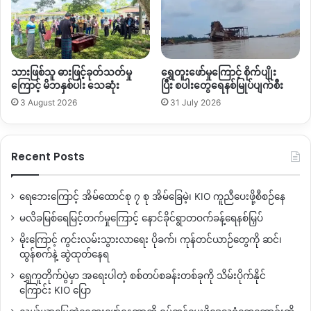
သားဖြစ်သူ ဓားဖြင့်ခုတ်သတ်မှု
ရွှေတူးဖော်မှုကြောင့် စိုက်ပျိုး
ကြောင့် မိဘနှစ်ပါး သေဆုံး
ပြီး စပါးတွေရေနစ်မြုပ်ပျက်စီး
3 August 2026
31 July 2026
Recent Posts
ရေဘေးကြောင့် အိမ်ထောင်စု ၇ စု အိမ်ခြေမဲ့၊ KIO ကူညီပေးဖို့စီစဉ်နေ
မလိခမြစ်ရေမြင့်တက်မှုကြောင့် နောင်ခိုင်ရွာတဝက်ခန့်ရေနစ်မြှပ်
မိုးကြောင့် ကွင်းလမ်းသွားလာရေး ပိုခက်၊ ကုန်တင်ယာဉ်တွေကို ဆင်၊
ထွန်စက်နဲ့ ဆွဲထုတ်နေရ
ရွှေကူတိုက်ပွဲမှာ အရေးပါတဲ့ စစ်တပ်စခန်းတစ်ခုကို သိမ်းပိုက်နိုင်
ကြောင်း KIO ပြော