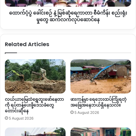
ကြီး
အရောက်မှာ
သေဆုံးခဲ့ပါတယ်။
မှု
ထောက်ပံ့ပွဲ ခေါင်းစဉ် နဲ့ မြစ်ဆုံရေကာတာ စီမံကိန်း စည်းရုံး
တွေ
အထက်ဖော်ပြပါ
ယာဉ်တိုက်မှုတွေဟာ
လူသေဆုံးမှုအထိဖြစ်ခဲ့တဲ့
ဆက်လက်
မှုတွေ ဆက်လက်လုပ်ဆောင်နေ
လုပ်ဆောင်
ယာဉ်တိုက်မှုတွေဖြစ်ပြီး
ဒီယာဉ်တိုက်မှုတွေအပါ
ဧပြီလတစ်လ
နေ
တွင်း
ယာဉ်တိုက်မှုပေါင်း
၃၁ကြိမ်ထိရှိခဲ့တယ်လို့သိရပါတယ်။
Related Articles
ဒီအချက်အလက်တွေဟာ
မြစ်ကြီးနားမြို့အခြေစိုက်
လူမှုကယ်ဆယ်
ရေးအသင်းကနေ
သိရှိထားရတဲ့
အချက်အလက်တွေဖြစ်ပြီး
မြေပြင်
မှာ
ယာဉ်မတော်တဆမှု
ဒီထက်များနိုင်ပါတယ်။
စစ်တပ်အာဏာသိမ်းပြီးနောက်
မြစ်ကြီးနားမြို့မှာ
အနယ်နယ်အရပ်
ရပ်က
စစ်ရှောင်တွေအများပြား
လာရောက်ခိုလှုံနေကြတာဖြစ်တဲ့
အတွက်
လူဦးရေပိုမိုထူထပ်လာသလို
တစ်ဖက်မှာ
လယ်ယာမြေထဲရွှေတူးဖော်နေတာ
ဖားကန့်မှာ ရေဘေးထပ်ကြုံရတဲ့
လည်း
ယာဉ်မောင်းသူတွေလည်းပိုများလာတယ်လို့သိရပါတယ်။
ကို ရပ်တန့်ပေးဖို့ဒေသခံတွေ
အခြေအနေဘယ်ရှိနေသလဲ။
တောင်းဆိုနေ
5 August 2026
ဒါ့အပြင်
ယာဉ်မောင်းနှင်သူတွေထဲမှာ
အသက်
၁၈
နှစ်အောက်
5 August 2026
ကလေးတွေပါဝင်နေသလို
တစ်ချို့
ကား၊
ဆိုင်ကယ်မောင်းနှင်သူ
တွေထဲမှာလည်း
စည်းကမ်းမဲ့မောင်းနှင်သူတွေ
များပြားလာတယ်