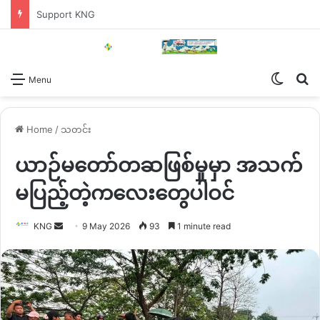
Support KNG
Switch
Se
Menu
Home
/
သတင်း
ယာဉ်မတော်တဆဖြစ်မှုမှာ အသက်
မပြည့်တဲ့ကလေးတွေပါဝင်
Send
KNG
9 May 2026
93
1 minute read
an
email