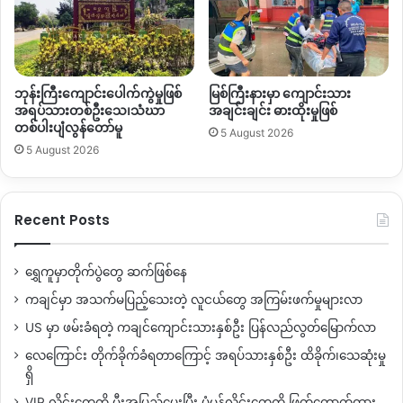
လို့
သိရပါတယ်။
မြစ်ကြီးနားမှာ
မတ်လကလည်း
ယာဉ်တိုက်မှုပေါင်း
၂၆ကြိမ်
ဖြစ်ပွား
ခဲ့ပြီး
အမျိုးသားတစ်ဦး
သေဆုံးခဲ့သလို၊
ဖေဖော်ဝါရီလမှာ
ယာဉ်
ဘုန်းကြီးကျောင်းပေါက်ကွဲမှုဖြစ်
မြစ်ကြီးနားမှာ ကျောင်းသား
မတော်တဆမှု
၂၃
ခု၊
ဇန်နဝါရီလမှ
၃၁
ကြိမ်ထိရှိခဲ့ပါတယ်။
အရပ်သားတစ်ဦးသေ၊သံဃာ
အချင်းချင်း ဓားထိုးမှုဖြစ်
တစ်ပါးပျံလွန်တော်မူ
5 August 2026
လတ်တလောဖြစ်ပွားနေတဲ့
ယာဉ်မတော်တဆမှုတွေဟာ
5 August 2026
များသောအားဖြင့်
အရက်သေစာ
သောက်စားမှုပြီး
မောင်းနှင်မှု၊
လမ်းစည်းကမ်းမလိုက်နာမှုတွေကြောင့်
ဖြစ်တယ်လို့လည်း
သိရပါ
တယ်။
Recent Posts
ဒါအပြင်
ညအချိန်မှာ
ပိုအဖြစ်များပြီး
ထိခိုက်ဒဏ်ရာရရှိသူတွေ
ရွှေကူမှာတိုက်ပွဲတွေ ဆက်ဖြစ်နေ
ကတော့
အမျိုးသားတွေ
အများဆုံး
ဖြစ်တယ်လို့
လူမှု
ကယ်ဆယ်
ကချင်မှာ အသက်မပြည့်သေးတဲ့ လူငယ်တွေ အကြမ်းဖက်မှုများလာ
ရေးအသင်းတွေက
ဆိုပါတယ်။
US မှာ ဖမ်းခံရတဲ့ ကချင်ကျောင်းသားနှစ်ဦး ပြန်လည်လွတ်မြောက်လာ
By – Hope
လေကြောင်း တိုက်ခိုက်ခံရတာကြောင့် အရပ်သားနှစ်ဦး ထိခိုက်၊သေဆုံးမှု
ရှိ
VIP လိုင်းတွေကို မီးအပြည့်ပေးပြီး ပုံမှန်လိုင်းတွေကို ဖြတ်တောက်ထား