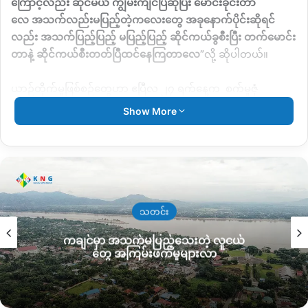
ကြောင့်လည်း
ဆိုင်မယ်
ကျွမ်းကျင်ပြီဆိုပြီး
မောင်းခိုင်းတာ
လေ
အသက်လည်းမပြည့်တဲ့ကလေးတွေ
အခုနောက်ပိုင်းဆိုရင်
လည်း
အသက်ပြည့်ပြည့်
မပြည့်ပြည့်
ဆိုင်ကယ်ခွစီးပြီး
တက်မောင်း
တာနဲ့
ဆိုင်ကယ်စီးတတ်ပြီထင်နေကြတာလေ
”
လို့
ဆိုပါတယ်။
ယာဉ်တိုက်မှုဖြစ်စဉ်တွေဟာ
ဧပြီလ
၂၇
ရက်နေ့က
စက်မှုဇုံ
ရပ်ကွက်၊
လမ်းမကြီးမှာဆိုင်ကယ်မတော်တဆမှု
Show More
ကြောင့်
အသက်
၁၅
နှစ်နဲ့
၁၆နှစ်
မိန်းကလေး
၂
ဦးလုံး
ဦးခေါင်း
ဒဏ်ရာရရှိကာ
တစ်ဦးပွဲချင်းပြီး
ကျန်တစ်ဦးလည်းဆေးရုံကြီးအ
ရောက်မှာ
သေဆုံးခဲ့တာဖြစ်ပါတယ်။
အလားတူ
ဧပြီ
၉
ရက်
စီတာပူရပ်ကွက်မနောကွင်းရှေ့လမ်းမကြီး
မှာ
ဆိုင်ကယ်တစ်စီးနဲ့
သုံးဘီးဆိုင်ကယ်တိုက်မိခဲ့ပြီး
ဆိုင်ကယ်
သတင်း
မောင်းတဲ့
အသက်
၄၀အရွယ်အမျိုးသားတစ်ဦး
ဦးခေါင်း၊
နဖူး၊
ညာ
ကချင်မှာ အသက်မပြည့်သေးတဲ့ လူငယ်
ဖက်ဗိုက်စတဲ့နေရာတွေမှာ
ထိခိုက်ဒဏ်ရာတွေရပြီးသေဆုံးခဲ့တဲ့
တွေ အကြမ်းဖက်မှုများလာ
ဖြစ်စဉ်ရှိခဲ့ပါတယ်။
ဧပြီလ
၇
ရက်နေ့မှာလည်း
မြို့သစ်ကြီးဈေးအနီး
စက်ဘီးစီးလာတဲ့