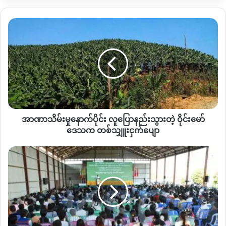
ကလေးနှစ်ဦးကိုသဲကျောက်ကားနဲ့
တိုက်မိပြီး
အသက်
၉
နှစ်အရွယ်
ကလေးတစ်ဦးက
ဘယ်ဘက်လက်ကျိုးပဲ့ဒဏ်ရာရရှိ
အာဏာသိမ်း
ကာ
အသက်
၁၂
နှစ်အရွယ်
ကလေးတစ်ဦးကတော့
ခါးတက်ကြိတ်ခံ
မှု
ရပြီး
ပွဲချင်းပြီး
သေဆုံးသွားခဲ့တာလည်း
ဖြစ်ပါတယ်။
နောက်ပိုင်း
လူ
ပြော
နည်း
သွား
တဲ့
ဝိုင်း
အာဏာသိမ်းမှုနောက်ပိုင်း လူပြောနည်းသွားတဲ့ ဝိုင်းမော်
မော်
ဒေသ
ဒေသက တစ်သျှူးငှက်ပျော
က
တ
ထောက်ပံ့
ဧပြီ
၁
ရက်
အထက
(
၃
)
စာသင်ကျောင်းဘေး
ဗလီဘေးနားကနေ
စူ
စ်
ပွဲ
ပါကတ်ဆိုင်ကယ်မောင်းပြီး
ထွက်လာတဲ့အမျိုးသား
သျှူး
ခေါင်းစဉ်
ကို
scoopy
ဆိုင်ကယ်
မောင်းလာတဲ့
အမျိုးသားက
လမ်းကျော်
ငှက်ပျော
နဲ့
ပြီး
တိုက်မိခဲ့ပြီး
စူပါကတ်ဆိုင်ကယ်
မြစ်ဆုံ
ရေကာတာ
စီမံကိန်း
မောင်းတဲ့
အမျိုးသားကတော
ထိခိုက်ဒဏ်ရာတွေကြောင့်
ဆေးရုံ
စည်းရုံး