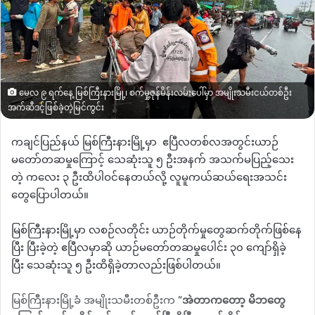
မေလ ၉ ရက်နေ့ မြစ်ကြီးနားမြို့၊ စက်မှု့ဇုန်မိန်းလမ်းပေါ်မှာ အမျိုးသမီးငယ်တစ်ဦး
အက်ဆီဒင့်ဖြစ်ခဲ့တဲ့မြင်ကွင်း
ကချင်ပြည်နယ်
မြစ်ကြီးနားမြို့မှာ
ဧပြီလတစ်လအတွင်းယာဉ်
မတော်တဆမှုကြောင့်
သေဆုံးသူ
၅
ဦးအနက်
အသက်မပြည့်သေး
တဲ့
ကလေး
၃
ဦးထိပါဝင်နေတယ်လို့
လူမူကယ်ဆယ်ရေးအသင်း
တွေပြောပါတယ်။
မြစ်ကြီးနားမြို့မှာ
လစဉ်လတိုင်း
ယာဉ်တိုက်မှုတွေဆက်တိုက်ဖြစ်နေ
ပြီး
ပြီးခဲ့တဲ့
ဧပြီလမှာဆို
ယာဉ်မတော်တဆမှုပေါင်း
၃၀
ကျော်ရှိခဲ့
ပြီး
သေဆုံးသူ
၅
ဦးထိရှိခဲ့တာလည်းဖြစ်ပါတယ်။
မြစ်ကြီးနားမြို့ခံ
အမျိုးသမီးတစ်ဦးက
“
အဲတာကတော့
မိဘတွေ