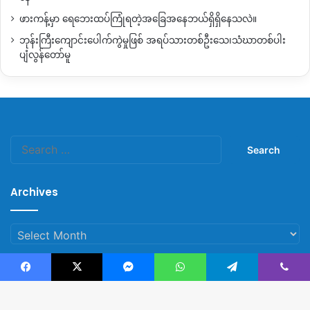
ပြင်ဆင်လာတာဖြစ်မယ်။
ဒါကြောင့်
အခု
ကတည်းကနေ
ဖားကန့်မှာ ရေဘေးထပ်ကြုံရတဲ့အခြေအနေဘယ်ရှိရှိနေသလဲ။
စစ်ကြောင်းထိုး
ရှင်းလင်းဖို့
ဖြစ်မယ်
”
လို့
ပြောပါတယ်။
ဘုန်းကြီးကျောင်းပေါက်ကွဲမှုဖြစ် အရပ်သားတစ်ဦးသေ၊သံဃာတစ်ပါး
လက်ရှိ စစ်ကောင်စီတပ် စစ်ကြောင်းတွေဟာ ရွှေကူကနေ ငါးအိုးရွာ
ပျံလွန်တော်မူ
ဘက်ကို စစ်ကြောင်းထိုးနေသလို ငါးရွာကနေ မဘိမ်းဖက်ကို
စစ်ကြောင်းထိုး တိုက်ခိုက်နေတာဖြစ်တယ်လို့ ပြောပါတယ်။
စစ်တပ်က ရွှေကူမြို့နယ်ထဲက
KIA
နဲ့
PDF
ဂိတ်စခန်းနေရာတွေကို
စစ်ကြောင်းထိုး တိုက်ခိုက်နေသလို
ရွှေလီမြစ်ကြောင်း
မိုးမိတ်မှာ စစ်
Search
for:
အင်အားဖြည့်တင်းပြီး
KIA
သိမ်းပိုက်ထားတဲ့ မဘိမ်းမြို့ကို ရရှိဖို့
စစ်ကြောင်းထိုးတိုက်ခိုက်နေတာဖြစ်ပါတယ်။
Archives
စစ်ကောင်စီတပ်က
ဗန်းမောက်၊ အင်းတော်၊ ထီးချိုင့်၊ ကသာ၊ မော်
လူး စတဲ့မြို့ ၅
မြို့ကို ဝင်ရောက်ထိန်းချုပ်လိုက်ပြီလို ကြေညာပေ
Archives
မယ့်
တိုက်ပွဲတွေဆက်ဖြစ်နေသေးတယ်လို့ တော်လှန်ရေးတပ်ဖွဲ့ ဝင်
တစ်ဦးက အခုလို ပြောပါတယ်။
Facebook
X
Messenger
WhatsApp
Telegram
Viber
© Copyright 2023, All Rights Reserved |
Kachin News Group
“
စစ်တပ်က
မော်လူး၊
အင်းတော်တို့ကို
သိမ်းလိုက်နိုင်တယ်ဆိုပေမယ့်