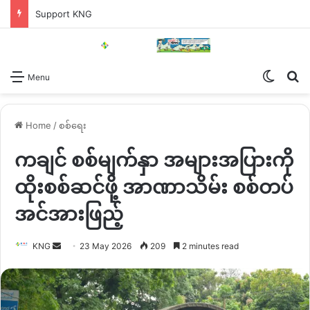
Support KNG
Switch
Se
Menu
Home
/
စစ်ရေး
ကချင် စစ်မျက်နှာ အများအပြားကို
ထိုးစစ်ဆင်ဖို့ အာဏာသိမ်း စစ်တပ်
အင်အားဖြည့်
Send
KNG
23 May 2026
209
2 minutes read
an
email