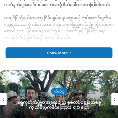
လက်နက်ချအလင်းဝင်ရောက်လာဖို့ ဖိတ်ခေါ်ထားတာဖြစ်ပါတယ်။
ကချင်ပြည်နယ်မှာတော့ ငြိမ်းချမ်းရေးဆွေးမယ့် လုပ်ဆောင်ချက်မ
တွေ့ရသေးသလို စစ်အင်အားအလုံးအရင်းဖြည့်တင်းပြီး တိုက်ပွဲဖော်
ဆောင်ဖို့သာ ပြင်ဆင်နေတယ်လို့
KIO
သတင်းနှင့် ပြန်ကြားရေး
တာဝန်ခံ ဗိုလ်မှူးကြီးနော်ဘူပြောပါတယ်။
“
ငြိမ်းချမ်းရေးဆွေးနွေးမယ်ဆိုပြီး
ပြောဆိုနေတာတော့
တွေ့ရတယ်။
Show More
ဒါပေမယ့်
ကချင်ဒေသမှာက
လုပ်ငန်းဖော်ဆောင်လာတာက
မမြင်ရ
သေးဘူး။
ဒီအခြေအနေကို
ကြည့်ရင်
ကချင်ဒေသကို
စစ်တပ်က
ဆက်ပြီးချုပ်ကိုင်မယ်။
စစ်တပ်နဲ့
ဆက်သွားအုံးမယ်။
ချုံပြောရရင်
တိုက်ပွဲတွေ
ဆက်တိုက်အုံးမယ်ဆိုတဲ့
သဘောပါ
”
လို့
ပြောပါတယ်။
ကချင်ပြည်နယ်ထဲကို စစ်တပ်က သံချပ်ကားအပါ စစ်အင်အား၊ စစ်
တိုက်ပွဲ
လက်နက်၊ စစ်ရိက္ခာအပြည့်တင်ဆောင်တဲ့ စစ်ကား အစီး ၄၀၀
ရွှေကူတိုက်ပွဲမှာ အရေးပါတဲ့ စစ်တပ်စခန်းတစ်ခု
ကျော် မန္တလေးဘက်ကနေ မြစ်ကြီးနားကို ဦးတည်ပြီး ချီတက်လာခဲ့
ကို သိမ်းပိုက်နိုင်ကြောင်း KIO ပြော
ပါတယ်။