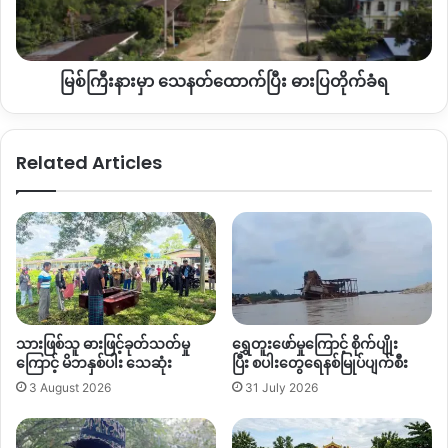
ပြီး
ဓားပြ
တိုက်
မြစ်ကြီးနားမှာ သေနတ်ထောက်ပြီး ဓားပြတိုက်ခံရ
ခံရ
Related Articles
“
စစ်တပ်ကတော့
လက်လွတ်ထားတဲ့
နေရာတွေ
အကုန်ယူဖို့ပဲ။
ခိုင်မာတဲ့
အစိုးရတစ်ခုဖြစ်ကြောင်း
ပြည်သူတွေ
ယုံကြည်မှု
ရှိလာ
အောင်
နဲ့
နိုင်ငံတကာကို
ပြဖိုလိုနေတယ်။
ဒါကြောင့်
ကချင်ပြည်နယ်
တင်မကပဲ
စစ်တပ်က
လက်လွတ်ထားတဲ့
နေရာတွေ
စစ်ရေးနဲ့
မရ
ရအောင်တိုက်ယူမယ်ဆိုတဲ့သဘောတွေ့ရတယ်။
ဒါကို
သူတို့
ဘယ်လောက်ထိ
မြန်အောင်
လုပ်ဆောင်နိုင်မလဲ
စောင့်ကြည့်ရမှာ
ပေါ့
”
လို့
ပြောပါတယ်။
သားဖြစ်သူ ဓားဖြင့်ခုတ်သတ်မှု
ရွှေတူးဖော်မှုကြောင့် စိုက်ပျိုး
ကြောင့် မိဘနှစ်ပါး သေဆုံး
ပြီး စပါးတွေရေနစ်မြုပ်ပျက်စီး
လက်ရှိ တိုက်ပွဲ ပြင်းထန်နေတာကတော့ ဗန်းမော်မြို့သိမ်းတိုက်ပွဲ၊
3 August 2026
31 July 2026
ဖားကန့် နဲ့ ရွှေကူဒေသတွေမှာ
ဖြစ်သလို ဆက်ပြီး ဆွမ်ပရာဘွမ်၊
ဝိုင်းမော် မြို့နယ်တွေကိုလည်း စစ်အင်အား ပို့ဆောင်နေတယ်လို့ သိ