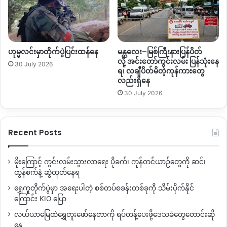
ရပါတယ်။
ဖားကန့် ဒေသမှာ ဧပြီလဆန်းပိုင်း ကနေ မေလအထိ
စစ်တပ်
က
အင်အား ၂၀၀ ဝန်းကျင် ဖြည့်တင်းထားပြီးတော့ လုံးခင်း၊ မှော်ဆီ
ဟုမ္မလင်းမှာတိုက်ပွဲပြင်းထန်နေ
မန္တလေး–မြစ်ကြီးနားပြန်ပိတ်
စာ၊ ကုဋေမှော်
ကျေးရွာတွေမှာ တိုက်ပွဲပြင်းထန်နေတာဖြစ်ပါတယ်။
လို့ အင်းတော်ကွင်းလမ်း ပြန်သုံးနေ
30 July 2026
ရ၊ လချီပိတ်မိတဲ့ကုန်ကားတွေ
မန္တလေး
–
မြစ်ကြီးနားလမ်းပိုင်းကို စစ်တပ်က ပြန်လည်ထိန်းချုပ်
လည်းရှိနေ
လိုက်ကြောင်း ကြေညာပြီး
တပြိုင်နက် ရွှေကူ၊ မဘိမ်း၊ ငအိုးရွား စတဲ့
30 July 2026
နေရာဒေသတွေမှာ တိုက်ပွဲပြင်းထန်နေတာ တစ်ပတ်ကျော်ခန့်
ကြာမြင့်လာပြီ ဖြစ်တယ်လို့
KIO
ပြောပါတယ်။
Recent Posts
ဧရာဝတီမြစ်အရှေ့ဘက်ခြမ်း ရွှေကူနဲ့ ရှမ်းပြည်နယ်အစပ် မဘိမ်း
ဒေသတွေမှာ ဖြစ်နေတဲ့တိုက်ပွဲဟာ စစ်တပ်က ဗန်းမော်ဘက်ကို စစ်
မိုးကြောင့် ကွင်းလမ်းသွားလာရေး ပိုခက်၊ ကုန်တင်ယာဉ်တွေကို ဆင်၊
ရေးဦးတည်လိုတာကြောင့် ထိုးစစ်ဆင်တိုက်ခိုက်လာတာဖြစ်တယ်လို့
ထွန်စက်နဲ့ ဆွဲထုတ်နေရ
ဗိုလ်မှူးကြီးနော်ဘူ ဆက်ပြောပါတယ်။
ရွှေကူတိုက်ပွဲမှာ အရေးပါတဲ့ စစ်တပ်စခန်းတစ်ခုကို သိမ်းပိုက်နိုင်
ကြောင်း KIO ပြော
“
ကျနော်တို့သုံးသပ်တာက
ဗန်းမော်ဘက်ကို
စစ်ကြေင်းထိုးဖို့ဖြစ်
လယ်ယာမြေထဲရွှေတူးဖော်နေတာကို ရပ်တန့်ပေးဖို့ဒေသခံတွေတောင်းဆို
မယ်။
မိုးတွင်းရောက်လာပြီဖြစ်တဲ့
စစ်သင်္ဘောတွေ
တက်လာဖို့
နေ