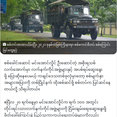
စစ်တပ်အာဏာသိမ်းပြီး ၂၀၂၁ ခုနှစ်ထဲမြစ်ကြီးနားမှာ စစ်ကောင်စီတပ် စစ်ကြောင်း
မြင်တွေ့ရပုံ
စစ်ခေါင်းဆောင်
မင်းအောင်လှိုင် ဦးဆောင်တဲ့ အစိုးရသစ်
လက်အောက်မှာ
လက်နက်ကိုင်အဖွဲ့များနှင့် အပစ်ရပ်ဆွေးနွေး
ဖို့
ပြောဆိုနေပေမယ့် ကချင်ဒေသတစ်ခုလုံမှာတော့
စစ်မျက်နှာ
အများအပြားကို တစ်ပြိုင်နက် ထိုးစစ်ဆင်ဖို့ စစ်တပ်က ပြင်ဆင်နေ
တယ်လို့ သိရပါတယ်။
ဧပြီလ ၂၀ ရက်နေ့မှာ မင်းအောင်လှိုင်က ရက် ၁၀၀ အတွင်း
တိုင်းရင်းသားလက်နက်ကိုင်အဖွဲ့များကို ငြိမ်းချမ်းရေးဆွေးနွေးဖို့
ဖိတ်ခေါ်ကြောင်းနဲ့ ပြည်သူ့ကာကွယ်ရေးတပ်ဖွဲ့များကိုလည်း