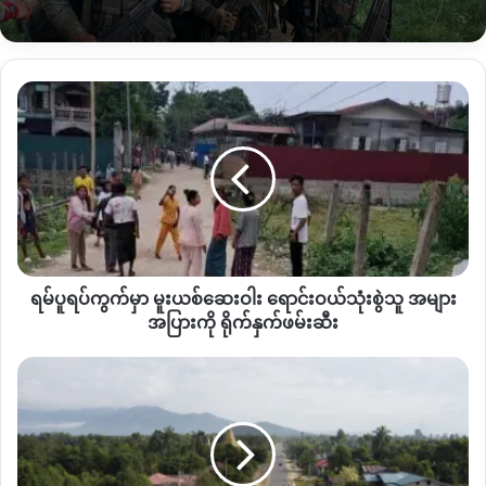
မေလ ၁၂ ရက်နေ့မှာတော့ အဲဒီစစ်ယာဉ်တန်းထဲက စစ်ကား အစီး
၁၀၀ ကျော် မြစ်ကြီးနားမြို့ထဲကို ဝင်ရောက်လာခဲ့ပြီး
စစ်တပ်
ခန့်
ပြည်နယ်အစိုးရအဖွဲ့က မြစ်ကြီးနားမြို့အဝင်မှာ သွားရောက်
ရမ်
ကြိုဆိုခဲ့ပါတယ်။
ပူ
ရပ်ကွက်
မြစ်ကြီးနားအထိ စစ်အင်အား၊ စက်လက်နက်ပစ္စည်းနဲ့ စားနပ်ရိက္ခာ
မှာ
မူးယစ်
တွေကို သယ်ယူနိုင်ဖို့ရန်အတွက် စစ်တပ်က ပြီးခဲ့တဲ့ ဖေဖော်ဝါရီလ
ဆေးဝါး
ကနေ ဧပြီလအထိ ကချင်
–
စစ်ကိုင်းအစပ်ဒေသက ဗန်းမောက်၊
ရောင်းဝယ်
အင်းတော်၊ ထီးချိုင့်၊ ကသာ၊ မော်လူးစတဲ့မြို့နေရာတွေ
သုံးစွဲ
ကို
တိုက်ခိုက်သိမ်းပိုက်ခဲ့ပါတယ်။
သူ
ရမ်ပူရပ်ကွက်မှာ မူးယစ်ဆေးဝါး ရောင်းဝယ်သုံးစွဲသူ အများ
အများ
မြို့ ၅ ကို ထိန်းချုပ်လိုက်ကြောင်း ထုတ်ပြန်ခဲ့ပြီးနောက်
အပြား
အပြားကို ရိုက်နှက်ဖမ်းဆီး
ကို
တစ်ဆက်တည်းမှာပဲ ကချင်ပြည်နယ်ထဲကို စစ်အင်အား
ရိုက်
မြစ်
တွေ
ပို့ဆောင်နိုင်တဲ့
အခြေအနေကိုကြည့်ရင် စစ်မျက်နှာက ကချင်
နှက်
ကြီး
ဒေသဘက်ကို စစ်ရေးပိုပြီးပြင်းထန်လာနိုင်တယ်လို့ ကချင်နိုင်ငံရေး
ဖမ်းဆီး
နား
လေ့လာသုံးသပ်သူတစ်ဦးက သုံးသပ်ပြောဆိုပါတယ်။
မှာ
သေနတ်
ထောက်