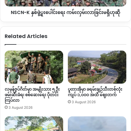
လည်း
သိပ်မကောင်းတဲ့ရွာ
ဖြစ်တယ်။
စိုက်ပျိုးစားသောက်ဖို့
ခြင်း
တောင်
ခက်ခဲတယ်။
ရွာခံတွေရဲ့
အဓိကအသက်မွေးဝမ်းကျောင်း
NSCN-K နှစ်ဖွဲ့ပူးပေါင်းရေး ကမ်းလှမ်းလာခြင်းမရှိဟုဆို
မ
က
လယ်ယာလုပ်ငန်း၊
စိုက်ပျိုးရေးလုပ်ငန်းတွေပဲ
ဖြစ်တယ်။
ရှိ
အခု
မြေရှားသတ္တုတူးဖော်လာမယ်ဆိုတော့
ရှေ့အနာဂတ်
ဟု
ဆို
အတွက်
တော်တော်စိုးရိမ်ရတယ်
”
ဟု
မန့်ဝိန်းကြီးဒေသခံတစ်ဦး
Related Articles
က
ဆက်ပြောပါတယ်။
မန့်ဝိန်းကြီးအနီးတစ်ဝိုက်ရှိ
ကျေးလက်တောရွာများထဲတွင်
တချို့ရွာ
တွေဟာ ဒီနှစ်အစောပိုင်း
နေရပ်ပြန်လာနေထိုင်ကြတာ
ဖြစ်နေ
သလို
ကျေးရွာနယ်နိမိတ်များလည်း
သေးငယ်တာကြောင့်
မြေရှား
သတ္တုတူးဖော်ရေးလုပ်ငန်းများ
ဝင်ရောက်လာမယ့်အပေါ်
စိုးရိမ်မှု
များ
မြင့်တက်နေကြောင်း
သူက
ဆက်ပြောပါတယ်။
လမုန်ဇွပ်ဂိတ်မှာ အမျိုးသား ၅ ဦး
ပူတာအိုမှာ ခရမ်းချဉ်သီးတစ်လုံး
ဖမ်းဆီးခံရ၊ စစ်ဆေးရေး ပိုတင်း
ကျပ် ၁,၀၀၀ အထိ ဈေးတက်
ကြပ်လာ
3 August 2026
3 August 2026