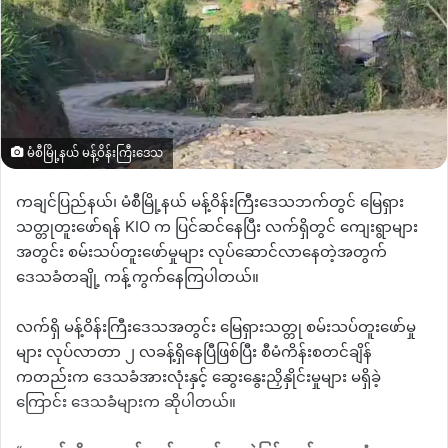
မံစီမြို့နယ် မန့်ဝိန်းကြီးဒေသ
ကချင်ပြည်နယ်၊
မံစီမြို့နယ်
မန့်ဝိန်းကြီးဒေသဘက်တွင်
မြေရှား
သတ္တုတူးဖော်ရန်
KIO
က
ပြင်ဆင်နေပြီး
လက်ရှိတွင်
ကျေးရွာများ
အတွင်း
စမ်းသပ်တူးဖော်မှုများ
လုပ်ဆောင်လာနေတဲ့အတွက်
ဒေသခံတချို့
ကန့်ကွက်နေကြပါတယ်။
လက်ရှိ
မန့်ဝိန်းကြီးဒေသအတွင်း
မြေရှားသတ္တု
စမ်းသပ်တူးဖော်မှု
များ
လုပ်လာတာ
၂
လခန့်ရှိနေပြီဖြစ်ပြီး
စီမံကိန်းစတင်ချိန်
ကတည်းက
ဒေသခံအားလုံးနှင့်
ဆွေးနွေးညှိနှိုင်းမှုများ
မရှိခဲ့
ကြောင်း
ဒေသခံများက
ဆိုပါတယ်။