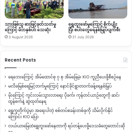
“
ကျနော်တို့ရွာက
သေးသေးလေး။
ဘေးပတ်ပတ်လည်မှာ
သားဖြစ်သူ ဓားဖြင့်ခုတ်သတ်မှု
ရွှေတူးဖော်မှုကြောင့် စိုက်ပျိုး
လည်း
တခြားရွာတွေ
အများကြီးရှိတယ်။
ဒီရွာတွေက
နယ်နိမိတ်
ကြောင့် မိဘနှစ်ပါး သေဆုံး
ပြီး စပါးတွေရေနစ်မြုပ်ပျက်စီး
ချင်း
ဆက်စပ်နေကြတာ။
ဒါကြောင့်
ကျနော်တို့ရွာမှာ
မလုပ်
3 August 2026
31 July 2026
ရင်တောင်
ဟိုဘက်ရွာတွေမှာ
လုပ်လာရင်
ဘယ်လိုဖြစ်မလဲဆို
တဲ့
စိုးရိမ်မှုတွေ
ရှိတယ်။
ကျနော်တို့ရွာမှာ
မတူးရင်တောင်
အနီးနား
ရွာတွေမှာ
တူးလာရင်
ကျနော်တို့ရွာမှာ
လုပ်သလိုပဲ
အကျိုး
Recent Posts
သက်ရောက်မှု
ရှိလာနိုင်တယ်
”
လို့
ဆိုပါတယ်။
ရေဘေးကြောင့် အိမ်ထောင်စု ၇ စု အိမ်ခြေမဲ့၊ KIO ကူညီပေးဖို့စီစဉ်နေ
လက်ရှိ
အဆိုပါဒေသတစ်ကြော
မြေရှားသတ္တုတူးဖော်ရေးလုပ်ငန်း
များ
ဝင်ရောက်လာမှုအပေါ်
ကန့်ကွက်နေသူများရှိသလို
တစ်ဖက်မှာ
မလိခမြစ်ရေမြင့်တက်မှုကြောင့် နောင်ခိုင်ရွာတဝက်ခန့်ရေနစ်မြှပ်
လည်း
ငွေရရှိမည်ဆိုပါက
သဘောတူသူများ
ရှိနေသဖြင့်
ကျေးရွာ
မိုးကြောင့် ကွင်းလမ်းသွားလာရေး ပိုခက်၊ ကုန်တင်ယာဉ်တွေကို ဆင်၊
အတွင်း
သဘောထားကွဲလွဲမှုများ
ဖြစ်ပေါ်နေကြောင်း
သိရပါတယ်။
ထွန်စက်နဲ့ ဆွဲထုတ်နေရ
ရွှေကူတိုက်ပွဲမှာ အရေးပါတဲ့ စစ်တပ်စခန်းတစ်ခုကို သိမ်းပိုက်နိုင်
မြေရှားသတ္တုတူးဖော်မှုများကြောင့်
ဒေသတွင်း
သဘာဝ
ကြောင်း KIO ပြော
ပတ်ဝန်းကျင်၊
ကျန်းမာရေး၊
လူမှုရေးနှင့်
စီးပွားရေးကဏ္ဍတွေမှာ
လယ်ယာမြေထဲရွှေတူးဖော်နေတာကို ရပ်တန့်ပေးဖို့ဒေသခံတွေတောင်းဆို
လည်း ရေရှည်ဆိုးကျိုးများ
ဖြစ်ပေါ်လာနိုင်ကြောင်း
သဘာဝ
နေ