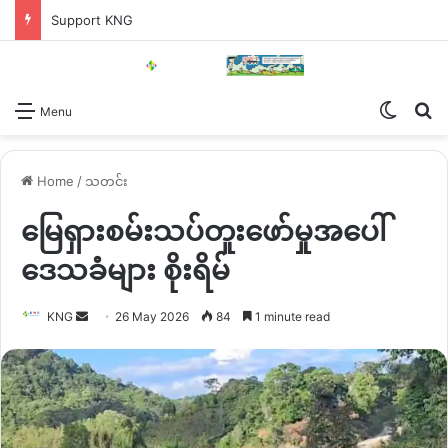
Support KNG
Switch
Se
Menu
Home
/
သတင်း
မြေရှားစမ်းသပ်တူးဖော်မှုအပေါ်
ဒေသခံများ စိုးရိမ်
Send
KNG
26 May 2026
84
1 minute read
an
email