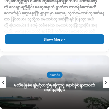
“ကျနော်တို့ရွာမှာ
စမ်းသပ်တူးဖော်နေဆဲဖြစ်တယ်။
ဒေသခံတွေ
ကို
သေချာမညှိနှိုင်း
မဆွေးနွေးဘဲ
ရွာထဲက
တာဝန်ခံကော်မတီ
လောက်နဲ့ပဲ
ဆွေးနွေးပြီး
ရွာနားမှာ
နေရာချ
လိုက်စမ်းသပ်တူးဖော်နေ
တာ
ဖြစ်တယ်။
သူတို့က
စမ်းသပ်တူးဖော်ပြီးရင်
ပြန်သွားမယ်
လို့
ပြောတယ်။
ဒါပေမဲ့
တစ်ခေါက်
စမ်းသပ်တူးပြီးသွားပြီ။
အခု
လည်း
မကျေနပ်သေးလို့
ရွာနဲ့နီးနီးကပ်ကပ်
နေရာတွေမှာ
ထပ်
ပြီး
စမ်းသပ်တူးဖော်နေတာ
ဖြစ်တယ်
”
လို့
မန့်ဝိန်းကြီးဒေသခံတစ်ဦး
Show More
က
ပြောပါတယ်။
လက်ရှိ
ဒိန်ဆင်းပါ
တိုက်နယ်နှင့်
အောက်ဘက်ပိုင်းရှိ
မဒန်ယန်၊
ကိုင်းထိပ်၊
မန့်ဝိန်းကြီးဒေသတစ်လျှောက်
တောင်ကြေတွေမှာ မြေ
ရှားသတ္တုတူးဖော်ရန်
KIO
ရဲ့ခွင့်ပြုချက်ဖြင့်
စမ်းသပ်တူးဖော်ရေး
လုပ်ငန်းများ
ဆောင်ရွက်နေကြောင်း
ဒေသခံများထံမှ
သိရပါတယ်။
သတင်း
မလိခမြစ်ရေမြင့်တက်မှုကြောင့် နောင်ခိုင်ရွာတဝက်
မန့်ဝိန်းကြီးတစ်ဝိုက်
ကျေးရွာတွေမှာ
ပြီးခဲ့တဲ့
မတ်လခန့်မှစတင်
ခန့်ရေနစ်မြှပ်
ကာ
လက်ရှိအချိန်အထိ
စမ်းသပ်တူးဖော်မှုများ
ဆက်လက်
လုပ်ဆောင်နေပြီး
ကျေးရွာတချို့
ကန့်ကွက်သံများ
ရှိနေ
သော်လည်း
လျစ်လျူရှုခံထားရတဲ့
အနေအထားဖြစ်နေပါတယ်။