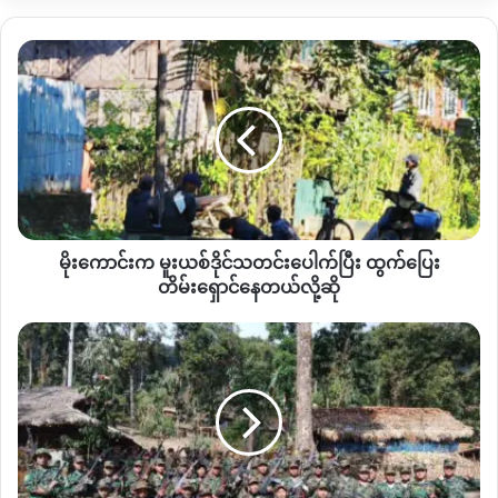
ပြီးခဲ့တဲ့ ၂၀၂၅
ခုနှစ်
နှစ်ဆန်းပိုင်းက
မန့်ဝိန်းကြီးတစ်ဝိုက်ရှိ
ကျေးရွာ
မိုးကောင်း
များသို့
“
ကျေးရွာအတွင်း
လိုအပ်သည့်နေရာများတွင်
အသုံးပြုရန်
”
က
လို့
ဆိုကာ
လမ်းပြုပြင်ရေးအဖွဲ့၊
ကျောက်ထုတ်လုပ်ရေးအဖွဲ့
အမည်
မူးယစ်
ဖြင့်
တစ်ရွာလျှင်
တရုတ်ယွမ်
၅
သောင်းစီ
လှူဒါန်းခဲ့ကြောင်း
ဒေသခံ
ဒိုင်
သတင်း
များက
ဆိုပါတယ်။
ပေါက်
ပြီး
အဆိုပါငွေများကို
ရပ်ရွာတာဝန်ရှိသူများက
လက်ခံထားပြီး
ကျေးရွာ
ထွက်ပြေး
အတွင်း
လိုအပ်တဲ့နေရာများတွင်
အသုံးပြုပြီးနောက်
၂၀၂၆
ခု
တိမ်းရှောင်
နှစ်
နှစ်ဆန်းပိုင်းမှာတော့ ထိုငွေပေးခဲ့တဲ့အဖွဲ့ဟာ
မြေရှားသတ္တုတူး
မိုးကောင်းက မူးယစ်ဒိုင်သတင်းပေါက်ပြီး ထွက်ပြေး
နေ
ဖော်ရေးနှင့်
သက်ဆိုင်ကြောင်း
သိရှိခဲ့ရတယ်လို့
ဆိုပါတယ်။
တယ်
တိမ်းရှောင်နေတယ်လို့ဆို
လို့
ဆို
NSCN-
ထို့ကြောင့်
ကျေးရွာအတွင်း
မြေရှားသတ္တုစမ်းသပ်တူးဖော်ရေး
K
နှင့်
မြေရှားသတ္တုလုပ်ငန်းများ
ဖော်ဆောင်မှုပေါ်ကန့်ကွက်နိုင်
နှစ်
ရန်
အင်အားမရှိတော့တဲ့
အခြေအနေမျိုး
ဖြစ်နေကြောင်း
သိရပါ
ဖွဲ့
တယ်။
ပူးပေါင်း
ရေး
ကမ်းလှမ်း
“
ကျနော်တို့ရွာက
ရေမသန့်ဘူး။
ရေသေချာမရဘူး။
မြေဆီလွှာ
လာ