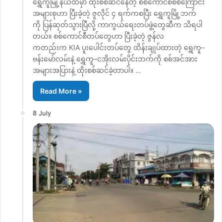
ရွှေကူမြို့နယ်ထဲမှာ ထိုးစစ်ဆင်နေတဲ့ စစ်ကောင်စီစစ်ကြောင်း
အများစုဟာ ပြီးခဲ့တဲ့ ဇူလိုင် ၄ ရက်ကစပြီး ရွှေကူမြို့ဘက်
ကို ပြန်ဆုတ်သွားပြီလို့ ကာကွယ်ရေးတပ်ဖွဲ့တွေဆီက သိရပါ
တယ်။ စစ်ကောင်စီတပ်တွေဟာ ပြီးခဲ့တဲ့ ဇွန်လ
ကတည်းက KIA ပူးပေါင်းတပ်တွေ ထိန်းချုပ်ထားတဲ့ ရွှေကူ–
ဗန်းမော်လမ်းနဲ့ ရွှေကူ–ငအိုးလမ်းပိုင်းဘက်ကို စစ်အင်အား
အများအပြားနဲ့ ထိုးစစ်ဆင်ခဲ့တာပါ။ …
Read More »
8 July