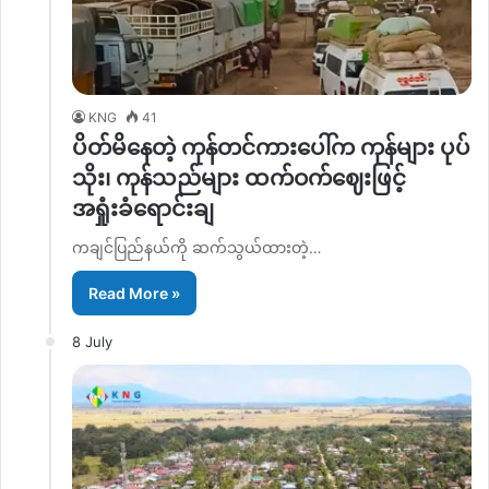
KNG
41
ပိတ်မိနေတဲ့ ကုန်တင်ကားပေါ်က ကုန်များ ပုပ်
သိုး၊ ကုန်သည်များ ထက်ဝက်ဈေးဖြင့်
အရှုံးခံရောင်းချ
ကချင်ပြည်နယ်ကို ဆက်သွယ်ထားတဲ့…
Read More »
8 July