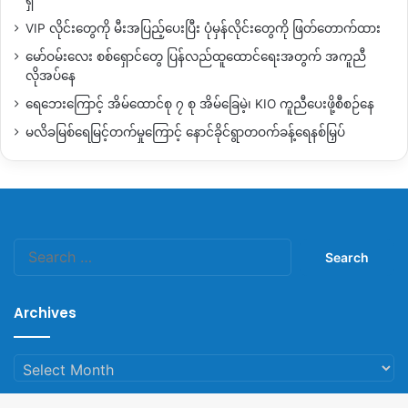
VIP လိုင်းတွေကို မီးအပြည့်ပေးပြီး ပုံမှန်လိုင်းတွေကို ဖြတ်တောက်ထား
မော်ဝမ်းလေး စစ်ရှောင်တွေ ပြန်လည်ထူထောင်ရေးအတွက် အကူညီ
လိုအပ်နေ
ရေဘေးကြောင့် အိမ်ထောင်စု ၇ စု အိမ်ခြေမဲ့၊ KIO ကူညီပေးဖို့စီစဉ်နေ
မလိခမြစ်ရေမြင့်တက်မှုကြောင့် နောင်ခိုင်ရွာတဝက်ခန့်ရေနစ်မြှပ်
Search
for:
Archives
Archives