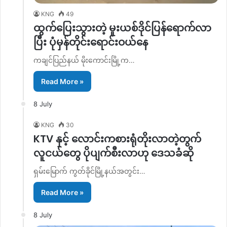
KNG
49
ထွက်ပြေးသွားတဲ့ မူးယစ်ဒိုင်ပြန်ရောက်လာ
ပြီး ပုံမှန်တိုင်းရောင်းဝယ်နေ
ကချင်ပြည်နယ် မိုးကောင်းမြို့က…
Read More »
8 July
KNG
30
KTV နှင့် လောင်းကစားရုံတိုးလာတဲ့တွက်
လူငယ်တွေ ပိုပျက်စီးလာဟု ဒေသခံဆို
ရှမ်းမြောက် ကွတ်ခိုင်မြို့နယ်အတွင်း…
Read More »
8 July