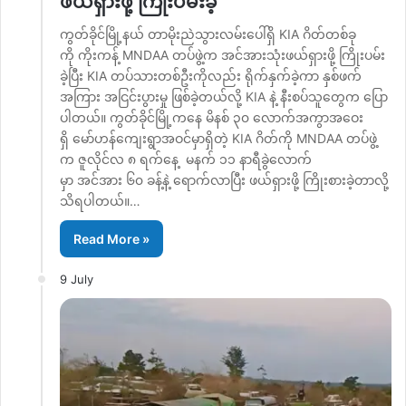
ဖယ်ရှားဖို့ ကြိုးပမ်းခဲ့
ကွတ်ခိုင်မြို့နယ် တာမိုးညဲသွားလမ်းပေါ်ရှိ KIA ဂိတ်တစ်ခု
ကို ကိုးကန့် MNDAA တပ်ဖွဲ့က အင်အားသုံးဖယ်ရှားဖို့ ကြိုးပမ်း
ခဲ့ပြီး KIA တပ်သားတစ်ဦးကိုလည်း ရိုက်နှက်ခဲ့ကာ နှစ်ဖက်
အကြား အငြင်းပွားမှု ဖြစ်ခဲ့တယ်လို့ KIA နဲ့ နီးစပ်သူတွေက ပြော
ပါတယ်။ ကွတ်ခိုင်မြို့ကနေ မိနစ် ၃၀ လောက်အကွာအဝေး
ရှိ မော်ဟန်ကျေးရွာအဝင်မှာရှိတဲ့ KIA ဂိတ်ကို MNDAA တပ်ဖွဲ့
က ဇူလိုင်လ ၈ ရက်နေ့ မနက် ၁၁ နာရီခွဲလောက်
မှာ အင်အား ၆၀ ခန့်နဲ့ ရောက်လာပြီး ဖယ်ရှားဖို့ ကြိုးစားခဲ့တာလို့
သိရပါတယ်။…
Read More »
9 July