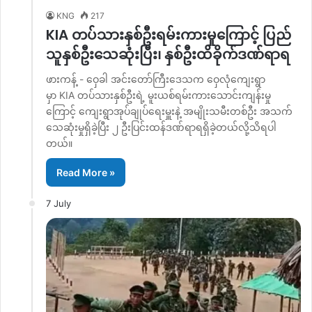
KNG
217
KIA တပ်သားနှစ်ဦးရမ်းကားမှုကြောင့် ပြည်
သူနှစ်ဦးသေဆုံးပြီး၊ နှစ်ဦးထိခိုက်ဒဏ်ရာရ
ဖားကန့် - ဝှေခါ အင်းတော်ကြီးဒေသက ဝှေလုံကျေးရွာ
မှာ KIA တပ်သားနှစ်ဦးရဲ့ မူးယစ်ရမ်းကားသောင်းကျန်းမှု
ကြောင့် ကျေးရွာအုပ်ချုပ်ရေးမှူးနဲ့ အမျိုးသမီးတစ်ဦး အသက်
သေဆုံးမှုရှိခဲ့ပြီး ၂ ဦးပြင်းထန်ဒဏ်ရာရရှိခဲ့တယ်လို့သိရပါ
တယ်။
Read More »
7 July