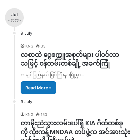
Jul
- 2026 -
9 July
KNG
33
လစာထဲ ငွေစက္ကူအစုတ်များ ပါဝင်လာ
သဖြင့် ဝန်ထမ်းတစ်ချို့ အခက်ကြုံ
ကချင်ပြည်နယ် မြစ်ကြီးနားမြို့မှာ…
Read More »
9 July
KNG
150
တာမိုးညဲသွားလမ်းပေါ်ရှိ KIA ဂိတ်တစ်ခု
ကို ကိုးကန့် MNDAA တပ်ဖွဲ့က အင်အားသုံး