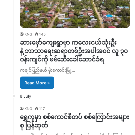
KNG
145
ဆားမှော်ကျေးရွာမှာ ကလေးငယ်သုံးဦး
နဲ့ ဘာသာရေးဆရာတစ်ဦးအပါအဝင် လူ ၃၀
ဝန်းကျင်ကို ဖမ်းဆီးခေါ်ဆောင်ခံရ
ကချင်ပြည်နယ် မိုးကောင်းမြို့…
Read More »
8 July
KNG
117
ရွှေကူမှာ စစ်ကောင်စီတပ် စစ်ကြောင်းအများ
စု ပြန်ဆုတ်