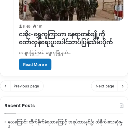
KNG
161
ငအိုး-ရွှေကူကြားက နေရာတစ်ချို့ကို
တော်လှန်ရေးပူးပေါင်းတပ်ပြန်သိမ်းပိုက်
ကချင်ပြည်နယ် ရွှေကူမြို့နယ်…
Read More »
Previous page
Next page
Recent Posts
လေကြောင်း တိုက်ခိုက်ခံရတာကြောင့် အရပ်သားနှစ်ဦး ထိခိုက်၊သေဆုံးမှု
ရှိ