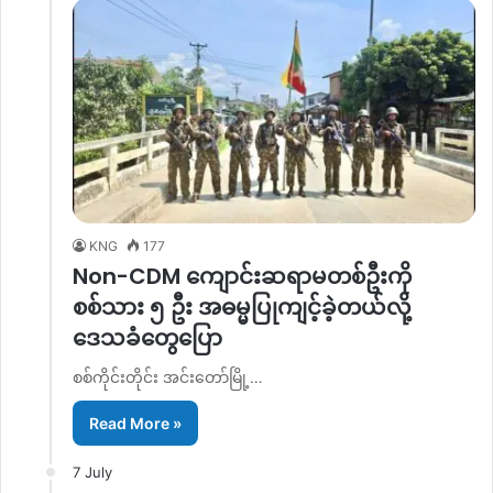
KNG
177
Non-CDM ကျောင်းဆရာမတစ်ဦးကို
စစ်သား ၅ ဦး အဓမ္မပြုကျင့်ခဲ့တယ်လို့
ဒေသခံတွေပြော
စစ်ကိုင်းတိုင်း အင်းတော်မြို့…
Read More »
7 July