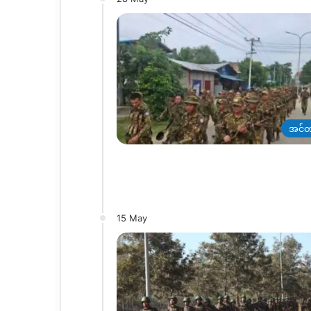
အင်တ
15 May