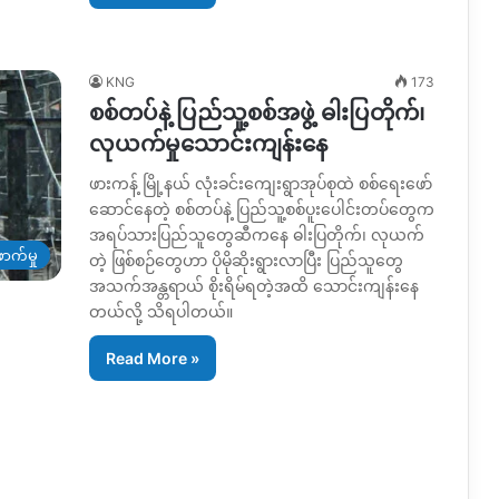
KNG
173
စစ်တပ်နဲ့ ပြည်သူ့စစ်အဖွဲ့ ဓါးပြတိုက်၊
လုယက်မှုသောင်းကျန်းနေ
ဖားကန့် မြို့နယ် လုံးခင်းကျေးရွာအုပ်စုထဲ စစ်ရေးဖော်
ဆောင်နေတဲ့ စစ်တပ်နဲ့ ပြည်သူ့စစ်ပူးပေါင်းတပ်တွေက
အရပ်သားပြည်သူတွေဆီကနေ ဓါးပြတိုက်၊ လုယက်
ာက်မှု
တဲ့ ဖြစ်စဉ်တွေဟာ ပိုမိုဆိုးရွားလာပြီး ပြည်သူတွေ
အသက်အန္တရာယ် စိုးရိမ်ရတဲ့အထိ သောင်းကျန်းနေ
တယ်လို့ သိရပါတယ်။
Read More »