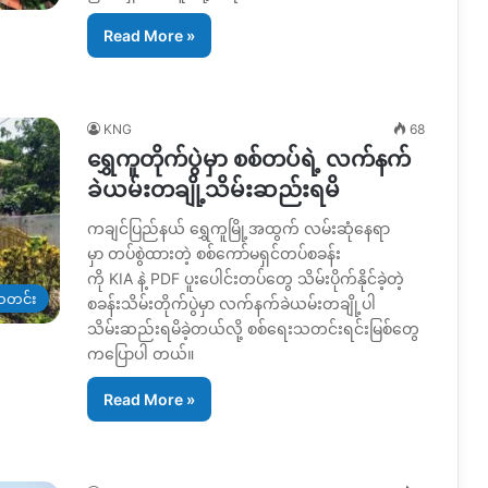
Read More »
KNG
68
ရွှေကူတိုက်ပွဲမှာ စစ်တပ်ရဲ့ လက်နက်
ခဲယမ်းတချို့သိမ်းဆည်းရမိ
ကချင်ပြည်နယ် ရွှေကူမြို့အထွက် လမ်းဆုံနေရာ
မှာ တပ်စွဲထားတဲ့ စစ်ကော်မရှင်တပ်စခန်း
ကို KIA နဲ့ PDF ပူးပေါင်းတပ်တွေ သိမ်းပိုက်နိုင်ခဲ့တဲ့
တင်း
စခန်းသိမ်းတိုက်ပွဲမှာ လက်နက်ခဲယမ်းတချို့ပါ
သိမ်းဆည်းရမိခဲ့တယ်လို့ စစ်ရေးသတင်းရင်းမြစ်တွေ
ကပြောပါ တယ်။
Read More »