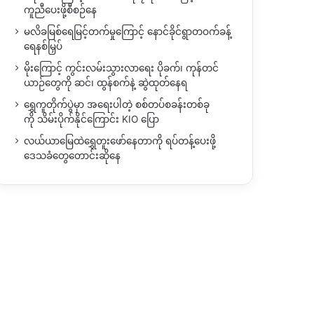
ကူညီပေးဖို့စီစဉ်နေ
မလိခမြစ်ရေမြင့်တက်မှုကြောင့် နောင်ခိုင်ရွာတဝက်ခန့်
ရေနစ်မြှပ်
မိုးကြောင့် ကွင်းလမ်းသွားလာရေး ပိုခက်၊ ကုန်တင်
ယာဉ်တွေကို ဆင်၊ ထွန်စက်နဲ့ ဆွဲထုတ်နေရ
ရွှေကူတိုက်ပွဲမှာ အရေးပါတဲ့ စစ်တပ်စခန်းတစ်ခု
ကို သိမ်းပိုက်နိုင်ကြောင်း KIO ပြော
လယ်ယာမြေထဲရွှေတူးဖော်နေတာကို ရပ်တန့်ပေးဖို့
ဒေသခံတွေတောင်းဆိုနေ