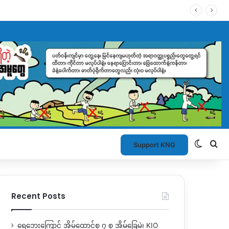
Switch
Se
Support KNG
Recent Posts
ရေဘေးကြောင့် အိမ်ထောင်စု ၇ စု အိမ်ခြေမဲ့၊ KIO