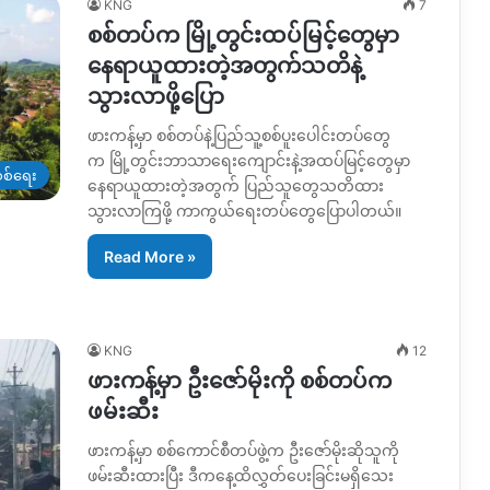
KNG
7
စစ်တပ်က မြို့တွင်းထပ်မြင့်တွေမှာ
နေရာယူထားတဲ့အတွက်သတိနဲ့
သွားလာဖို့ပြော
ဖားကန့်မှာ စစ်တပ်နဲ့ပြည်သူ့စစ်ပူးပေါင်းတပ်တွေ
က မြို့တွင်းဘာသာရေးကျောင်းနဲ့အထပ်မြင့်တွေမှာ
စစ်ရေး
နေရာယူထားတဲ့အတွက် ပြည်သူတွေသတိထား
သွားလာကြဖို့ ကာကွယ်ရေးတပ်တွေပြောပါတယ်။
Read More »
KNG
12
ဖားကန့်မှာ ဦးဇော်မိုးကို စစ်တပ်က
ဖမ်းဆီး
ဖားကန့်မှာ စစ်ကောင်စီတပ်ဖွဲ့က ဦးဇော်မိုးဆိုသူကို
ဖမ်းဆီးထားပြီး ဒီကနေ့ထိလွှတ်ပေးခြင်းမရှိသေး