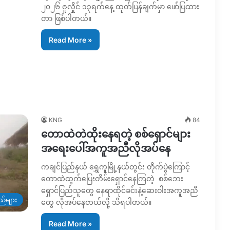
၂၀၂၆ ဇူလှိုင် ၁၃ရက်နေ့ ထုတ်ပြန်ချက်မှာ ဖော်ပြထား
တာ ဖြစ်ပါတယ်။
Read More »
KNG
84
တောထဲတဲထိုးနေရတဲ့ စစ်ရှောင်များ
အရေးပေါ်အကူအညီလိုအပ်နေ
ကချင်ပြည်နယ် ရွှေကူမြို့နယ်တွင်း တိုက်ပွဲကြောင့်
တောထဲထွက်ပြေးတိမ်းရှောင်နေကြတဲ့ စစ်ဘေး
ရှောင်ပြည်သူတွေ နေရာထိုင်ခင်းနဲ့ဆေးဝါးအကူအညီ
ည်များ
တွေ လိုအပ်နေတယ်လို့ သိရပါတယ်။
Read More »