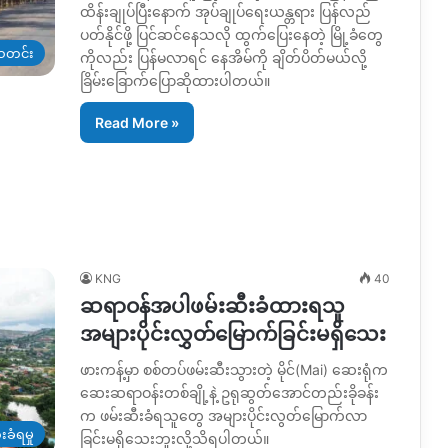
ထိန်းချုပ်ပြီးနောက် အုပ်ချုပ်ရေးယန္တရား ပြန်လည်
ပတ်နိုင်ဖို့ ပြင်ဆင်နေသလို ထွက်ပြေးနေတဲ့ မြို့ခံတွေ
တင်း
ကိုလည်း ပြန်မလာရင် နေအိမ်ကို ချိတ်ပိတ်မယ်လို့
ခြိမ်းခြောက်ပြောဆိုထားပါတယ်။
Read More »
KNG
40
ဆရာဝန်အပါဖမ်းဆီးခံထားရသူ
အများပိုင်းလွှတ်မြောက်ခြင်းမရှိသေး
ဖားကန့်မှာ စစ်တပ်ဖမ်းဆီးသွားတဲ့ မိုင်(Mai) ဆေးရုံက
ဆေးဆရာဝန်းတစ်ချို့နဲ့ ဥရုဆွတ်အောင်တည်းခိုခန်း
က ဖမ်းဆီးခံရသူတွေ အများပိုင်းလွတ်မြောက်လာ
းခံရမှု
ခြင်းမရှိသေးဘူးလို့သိရပါတယ်။