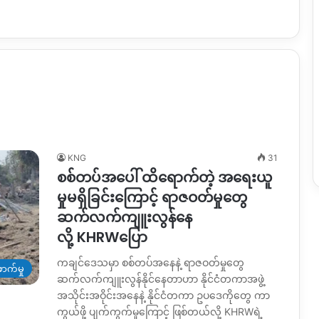
KNG
31
စစ်တပ်အပေါ် ထိရောက်တဲ့ အရေးယူ
မှုမရှိခြင်းကြောင့် ရာဇဝတ်မှုတွေ
ဆက်လက်ကျူးလွန်နေ
လို့ KHRWပြော
ကချင်ဒေသမှာ စစ်တပ်အနေနဲ့ ရာဇဝတ်မှုတွေ
ာက်မှု
ဆက်လက်ကျူးလွန်နိုင်နေတာဟာ နိုင်ငံတကာအဖွဲ့
အသိုင်းအဝိုင်းအနေနဲ့ နိုင်ငံတကာ ဥပဒေကိုတွေ ကာ
ကွယ်ဖို့ ပျက်ကွက်မှုကြောင့် ဖြစ်တယ်လို့ KHRWရဲ့