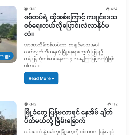
KNG
424
စစ်တပ်ရဲ့ ထိုးစစ်ကြောင့် ကချင်ဒေသ
စစ်ရေးဘယ်လိုပြောင်းလဲလာနိုင်မ
လဲ။
အာဏာသိမ်းစစ်တပ်ဟာ ကချင်ဒေသအပါ
လက်လွတ်လိုက်ရတဲ့ မြို့နေရာတွေကို ပြန်ရဖို့
ာဗျူး
တန်ပြန်ထိုးစစ်ဆင်နေတာ ၄ လခန့်ကြာမြင့်လာပြီဲဖြစ်
ပါတယ်။
Read More »
KNG
112
မြို့ခံတွေ ပြန်မလာရင် နေအိမ် ချိတ်
ပိတ်မယ်လို့ ခြိမ်းခြောက်
အင်းတော် နဲ့ မော်လူးမြို့တွေကို စစ်တပ်က ပြန်လည်