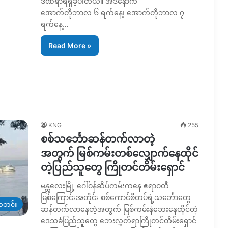
ဒဏ်ရာရရှိခဲ့ပါတယ်။ အဲဒီနောက်
အောက်တိုဘာလ ၆ ရက်နေ့၊ အောက်တိုဘာလ ၇
ရက်နေ့…
Read More »
KNG
255
စစ်သင်္ဘောဆန်တက်လာတဲ့
အတွက် မြစ်ကမ်းတစ်လျှောက်နေထိုင်
တဲ့ပြည်သူတွေ ကြိုတင်တိမ်းရှောင်
မန္တလေးမြို့ ဂေါ်ဝန်ဆိပ်ကမ်းကနေ ဧရာဝတီ
မြစ်ကြောင်းအတိုင်း စစ်ကောင်စီတပ်ရဲ့သင်္ဘောတွေ
တင်း
ဆန်တက်လာနေတဲ့အတွက် မြစ်ကမ်းနံဘေးနေထိုင်တဲ့
ဒေသခံပြည်သူတွေ ဘေးလွှတ်ရာကြိုတင်တိမ်းရှောင်