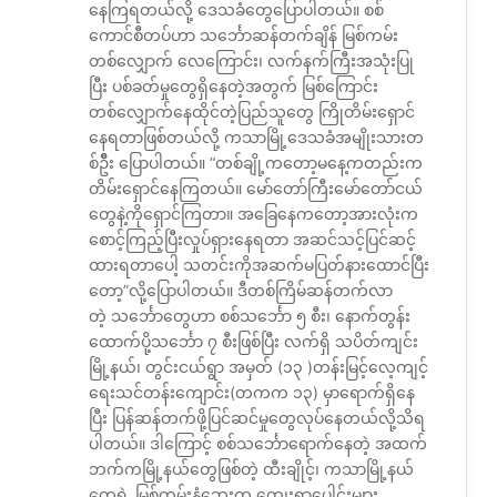
နေကြရတယ်လို့ ဒေသခံတွေပြောပါတယ်။ စစ်
ကောင်စီတပ်ဟာ သင်္ဘောဆန်တက်ချိန် မြစ်ကမ်း
တစ်လျှောက် လေကြောင်း၊ လက်နက်ကြီးအသုံးပြု
ပြီး ပစ်ခတ်မှုတွေရှိနေတဲ့အတွက် မြစ်ကြောင်း
တစ်လျှောက်နေထိုင်တဲ့ပြည်သူတွေ ကြိုတိမ်းရှောင်
နေရတာဖြစ်တယ်လို့ ကသာမြို့ဒေသခံအမျိုးသားတ
စ်ဥိီး ပြောပါတယ်။ “တစ်ချို့ကတော့မနေ့ကတည်းက
တိမ်းရှောင်နေကြတယ်။ မော်တော်ကြီးမော်တော်ငယ်
တွေနဲ့ကိုရှောင်ကြတာ။ အခြေနေကတော့အားလုံးက
စောင့်ကြည့်ပြီးလှုပ်ရှားနေရတာ အဆင်သင့်ပြင်ဆင့်
ထားရတာပေါ့ သတင်းကိုအဆက်မပြတ်နားထောင်ပြီး
တော့”လို့ပြောပါတယ်။ ဒီတစ်ကြိမ်ဆန်တက်လာ
တဲ့ သင်္ဘောတွေဟာ စစ်သင်္ဘော ၅ စီး၊ နောက်တွန်း
ထောက်ပို့သင်္ဘော ၇ စီးဖြစ်ပြီး လက်ရှိ သပိတ်ကျင်း
မြို့နယ်၊ တွင်းငယ်ရွာ အမှတ် (၁၃ )တန်းမြင့်လေ့ကျင့်
ရေးသင်တန်းကျောင်း(တကက ၁၃) မှာရောက်ရှိနေ
ပြီး ပြန်ဆန်တက်ဖို့ပြင်ဆင်မှုတွေလုပ်နေတယ်လို့သိရ
ပါတယ်။ ဒါကြောင့် စစ်သင်္ဘောရောက်နေတဲ့ အထက်
ဘက်ကမြို့နယ်တွေဖြစ်တဲ့ ထီးချိုင့်၊ ကသာမြို့နယ်
တွေရဲ့ မြစ်ကမ်းနံဘေးက ကျေးရွာပေါင်းများ