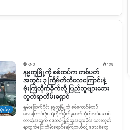
KNG
108
နမ္မတူမြို့ကို စစ်တပ်က တစ်ပတ်
အတွင်း ၃ ကြိမ်တိတိလေကြောင်းနဲ့
ဗုံးကြဲတိုက်ခိုက်လို့ ပြည်သူများဘေး
လွှတ်ရာတိမ်းရှောင်
ရှမ်းမြောက်ပိုင်း နမ္မတူမြို့ကို စစ်ကောင်စီတပ်
ိုက်ပွဲ
လေကြောင်းဗုံးကြဲတိုက်ခိုက်မှုဆက်တိုက်လုပ်ဆောင်
လာတဲ့အတွက် ဒေသခံပြည်သူအများပိုင်း ဘေးလွတ်
ရာထွက်ပြေးတိမ်းရှောင်နေကြတယ်လို့ ဒေသခံတွေ