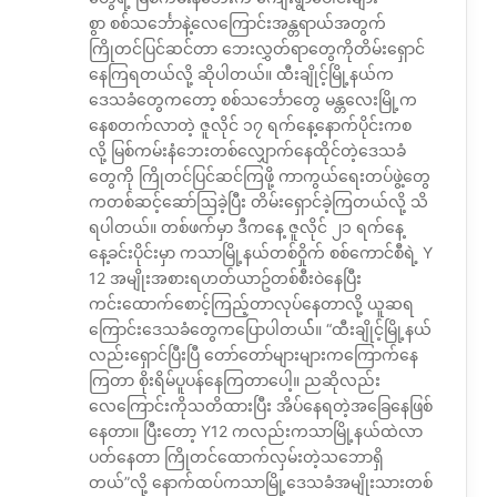
စွာ စစ်သင်္ဘောနဲ့လေကြောင်းအန္တရာယ်အတွက်
ကြိုတင်ပြင်ဆင်တာ ဘေးလွှတ်ရာတွေကိုတိမ်းရှောင်
နေကြရတယ်လို့ ဆိုပါတယ်။ ထီးချိုင့်မြို့နယ်က
ဒေသခံတွေကတော့ စစ်သင်္ဘောတွေ မန္တလေးမြို့က
နေစတက်လာတဲ့ ဇူလိုင် ၁၇ ရက်နေ့နောက်ပိုင်းကစ
လို့ မြစ်ကမ်းနံဘေးတစ်လျှောက်နေထိုင်တဲ့ဒေသခံ
တွေကို ကြိုတင်ပြင်ဆင်ကြဖို့ ကာကွယ်ရေးတပ်ဖွဲ့တွေ
ကတစ်ဆင့်ဆော်ဩခဲ့ပြီး တိမ်းရှောင်ခဲ့ကြတယ်လို့ သိ
ရပါတယ်။ တစ်ဖက်မှာ ဒီကနေ့ ဇူလိုင် ၂၁ ရက်နေ့
နေ့ခင်းပိုင်းမှာ ကသာမြို့နယ်တစ်ဝှိုက် စစ်ကောင်စီရဲ့ Y
12 အမျိုးအစားရဟတ်ယာဥ်တစ်စီးဝဲနေပြီး
ကင်းထောက်စောင့်ကြည့်တာလုပ်နေတာလို့ ယူဆရ
ကြောင်းဒေသခံတွေကပြောပါတယ််။ “ထီးချိုင့်မြို့နယ်
လည်းရှောင်ပြီးပြီ တော်တော်များများကကြောက်နေ
ကြတာ စိုးရိမ်ပူပန်နေကြတာပေါ့။ ညဆိုလည်း
လေကြောင်းကိုသတိထားပြီး အိပ်နေရတဲ့အခြေနေဖြစ်
နေတာ။ ပြီးတော့ Y12 ကလည်းကသာမြို့နယ်ထဲလာ
ပတ်နေတာ ကြိုတင်ထောက်လှမ်းတဲ့သဘောရှိ
တယ်”လို့ နောက်ထပ်ကသာမြို့ဒေသခံအမျိုးသားတစ်