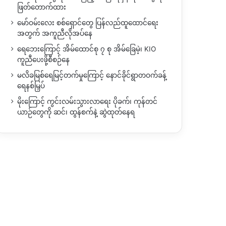
ဖြတ်တောက်ထား
မော်ဝမ်းလေး စစ်ရှောင်တွေ ပြန်လည်ထူထောင်ရေး
အတွက် အကူညီလိုအပ်နေ
ရေဘေးကြောင့် အိမ်ထောင်စု ၇ စု အိမ်ခြေမဲ့၊ KIO
ကူညီပေးဖို့စီစဉ်နေ
မလိခမြစ်ရေမြင့်တက်မှုကြောင့် နောင်ခိုင်ရွာတဝက်ခန့်
ရေနစ်မြှပ်
မိုးကြောင့် ကွင်းလမ်းသွားလာရေး ပိုခက်၊ ကုန်တင်
ယာဉ်တွေကို ဆင်၊ ထွန်စက်နဲ့ ဆွဲထုတ်နေရ