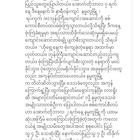
ပြည်သူတွေပြောပါတယ်။ အောက်တိုဘာလ ၇ ရက်
နေ့ ဒီနေ့မနက် ၆ နာရီဝန်းကျင် နမ္မတူမြို့ ၊
ရပ်ကွက် (၈)ဘုန်းကြီးကျောင်းအဆောင်ကို စစ်
ကောင်စီတပ်ထပ်မံဗုံးကြဲသွားတယ်လို့သိရပြီး ဒီကနေ့
ဗုံးကြဲခံရမှုမှာ အရပ်သားထိခိုက်သေဆုံးမှုမရှိပေမယ့်
ကျောင်းဆောင်တစ်ချို့ပျက်စီးသွားတယ်လို့ သိရပါ
တယ်။ “ဟိုရှေ့နေ့က ဗုံးကျခဲ့တဲ့နေရာ အထက်မှာ
ဟုတ်တယ်။ ဘုန်းကြီးကျောင်းဆောင်တည့်တည့်ကျ
တယ်။ ဗုံးကြဲပြီးထိခိုက်ပျက်စီးသွားတဲ့ နေရာကို မဝင်
ခိုင်ဘူး။ ပုံတွေလည်းမရိုက်ခိုင်းဘူး။ အခုဖုန်းလိုင်းတွေ
လည်း အကုန်ပိတ်ထားပေးတယ်။ နမ္မတူမြို့
က တိတ်ဆိတ်သွားပြီ။ ဒေသခံတွေလည်း အကုန်
ကြောက်ရွံ့ပြီး ထွက်ပြေးတိမ်းရှောင်ကုန်ပြီ။ လားရှိုး
ဆီ အများပိုင်းတိမ်းရှောင်တယ်။” လို့ နမ္မတူဒေသခံ
အမျိုးသားတစ်ဦးက ပြောပါတယ်။ စစ်ကောင်စီတပ်
ဟာ အောက်တိုဘာလ ၂ ရက်နေ့ နမ္မတူမြို့ကို ပထမ
ဆုံးအကြိမ် လေကြောင်းဗုံးကြဲခဲ့တဲ့အတွက် ကလေး
ငယ်နဲ့ အမျိုးသမီးတွေအပါအဝင် စုစုပေါင်း ပြည်
သူ ၄ ဦး သေဆုံးပြီး နောက်ထပ်ပြည်သူ ၇ ဦး ထိခိုက်