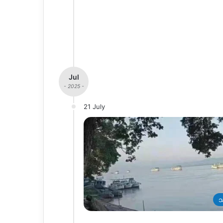
Jul
- 2025 -
21 July
သ