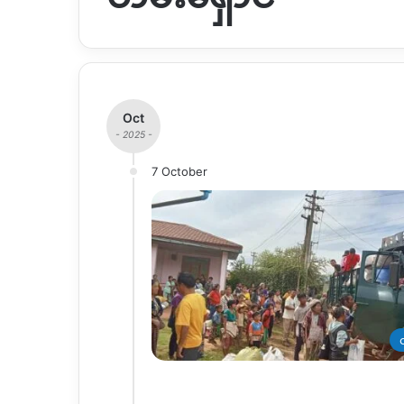
Oct
- 2025 -
7 October
တ