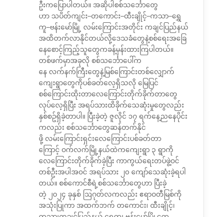
ဦးကပြောပါတယ်။ အဆိုပါစစ်သင်္ဘောတွေ
ဟာ သပိတ်ကျင်း–တကောင်း–ထီးချိုင့်–ကသာ–ရွှေ
ကူ–ဗန်းမော်မြို့ လမ်းကြောင်းအတိုင်း ကချင်ပြည်နယ်
အထိတက်လာနိုင်တယ်လို့ဒေသခံတွေနဲ့စစ်ရေးအခြေ
နေစောင့်ကြည့်သူတွေကခန့်မှန်းထားကြပါတယ်။
တစ်ဖက်မှာအခုလို စစ်သင်္ဘောပေါ်က
နေ လက်နက်ကြီးတွေနဲ့မြစ်ကြောင်းတစ်လျှောက်
ကျေးရွာတွေကိုပစ်ခတ်လေ့ရှိသလို မြေပြင်
စစ်ကြောင်းထိုးတာလေကြောင်းတိုက်ခိုက်တာတွေ
လုပ်လေ့ရှိပြီး အရပ်သားထိခိုက်သေဆုံးမှုတွေလည်း
နှစ်စဥ်ရှိခဲ့တာပါ။ ပြီးခဲ့တဲ့ ဇူလိုင် ၁၇ ရက်နေ့ညနေပိုင်း
ကလည်း စစ်သင်္ဘောတွေဆန်တက်နိုင်
ဖို့ လမ်းကြောင်းရှင်းလေကြောင်းပစ်ခတ်တာ
ကြောင့် ဝက်လက်မြို့နယ်ထဲကကျေးရွာ ၃ ရွာကို
လေကြောင်းတိုက်ခိုက်ခဲ့ပြီး ကာကွယ်ရေးတပ်ဖွဲ့ဝင်
တစ်ဦးအပါအဝင် အရပ်သား ၂၀ ကျော်သေဆုံးခဲ့ရပါ
တယ်။ စစ်ကောင်စီရဲ့စစ်သင်္ဘောတွေဟာ ပြီးခဲ့
တဲ့ ၂၀၂၄ ခုနှစ် ဩဂုတ်လကလည်း ဧရာဝတီမြစ်ကို
အသုံးပြုကာ အထက်ဘက် တကောင်း၊ ထီးချိုင့်၊
ကသာ၊ကချင်ပြည်နယ် ရွှေကူ၊ ဗန်းမော်မြို့တွေ