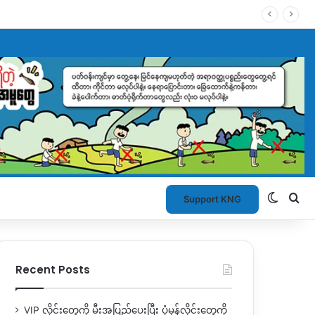
Switch
Se
Support KNG
Recent Posts
VIP လိုင်းတွေကို မီးအပြည့်ပေးပြီး ပုံမှန်လိုင်းတွေကို