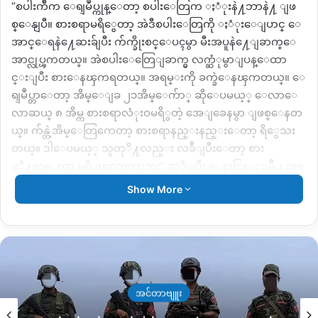
“စပါးက်ီက ေရျမဳပ္ကုန္ေတာ့ စပါးေတြက ႏံုးနဲ႔ဘာနဲ႔ ျဖ
စ္ေနျပီ။ စားစရာမရိွေတာ့ အဲဒီစပါးေတြကို ႏံုးေျပာင္ ေ
အာင္ေရနဲ႔ေဆးခ်ျပီး က်က္ခိုးစင္ေပၚမွာ မီးအပူနဲ႔ေျခာက္ေ
အာင္လုပ္ၾကတယ္။ အဲစပါးေတြေျခာက္မွ လက္ဆံုမွာျပန္ေထာ
င္းျပီး စားေနၾကရတယ္။ အရမ္းကို ခက္ခဲေနၾကတယ္။ ေ
ရျမဳပ္တာေတာ့ အိမ္ေျခ ၂၁အိမ္ေက်ာ္ ဆိုေပမယ့္ ေလာေ
လာဆယ္ ၈ အိမ္က စားစရာလံုးဝမရိွတဲ့ အေျခေနမွာ ျဖစ္ေနတ
ယ္။ က်န္တဲ့အိမ္ေတြကေတာ့ စားစရာနည္းနည္းေတာ့ ရိွေသး
တယ္။ ဒါေပမယ့္ သူတုိ႔လည္း လခ်ီျပီးေတာ့ စား
ဖုိ႔ရာေတာ့ မရိွၾကေတာ့ဘူး” ဆုိျပီး ေနာင္မြန္းျမိဳ႕ အရ
ပ္ဖက္အဖြဲ႔စည္းမွ ဦးထိန ကေျပာသည္။
Show More
ေရၾကီးေရလွ်ံမူျဖစ္ခဲ့သည့္ ေနရာသည္ ေနာင္မြန္းျမိဳ႕မွ
၉မုိင္ခန္႔ကြာေဝးသည့္ ရပ္ေဘာ့နွင့္ ဘာေဘာ့ေက်းရြာမ်ား
အတြင္းရိွ ေနရာမ်ားျဖစ္ကာ လူေနအိမ္မ်ားနွင့္ စပါးက်ီမ်ား၊ လ
မ္းတံတားမ်ား၊ လယ္ယာေျမမ်ား မ်ားစြာဆံုးရံူးပ်က္စီး သြားခဲ့ေ
ၾကာင္း ၎ကဆက္ေျပာသည္။
အင်တာဗျူး