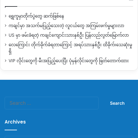
ရွှေကူမှာတိုက်ပွဲတွေ ဆက်ဖြစ်နေ
ကချင်မှာ အသက်မပြည့်သေးတဲ့ လူငယ်တွေ အကြမ်းဖက်မှုများလာ
US မှာ ဖမ်းခံရတဲ့ ကချင်ကျောင်းသားနှစ်ဦး ပြန်လည်လွတ်မြောက်လာ
လေကြောင်း တိုက်ခိုက်ခံရတာကြောင့် အရပ်သားနှစ်ဦး ထိခိုက်၊သေဆုံးမှု
ရှိ
VIP လိုင်းတွေကို မီးအပြည့်ပေးပြီး ပုံမှန်လိုင်းတွေကို ဖြတ်တောက်ထား
Search
for:
Archives