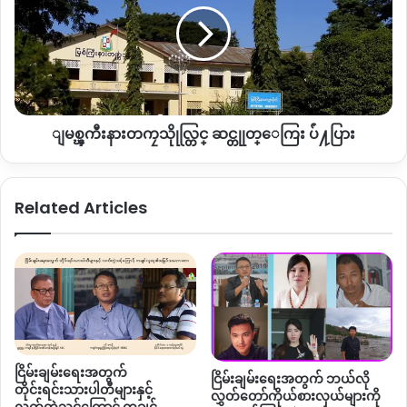
ည္။
ရွာ
ကီး
င္
နား
အ
တ
“ က်ေနာ္တုိ႔ ကခ်င္ျပည္နယ္ေျမာက္ပုိင္းမွာ မုိးနဲ႔ေဆာင္း
တုု’
ကၠ
ဘဲရိွေတာ့ ခုလုိမိုးရာသီဆုိရင္ မုိးကေတာ့ ေရေဘးမဟုတ္ရ
ဟုု
သိုု
င္ေတာင္မွ နွစ္စဥ္နွစ္တုိင္း သဘာဝေရၾကီးတာေတြက ၾကံဳရတ
အျ
လ္
တ္တာေပါ့။ အဲဒါေၾကာင့္ အဓိကလူမူဝန္ထမ္းကယ္ဆယ္ေရး ဌာန
မ
ျမစ္ၾကီးနားတကၠသိုုလ္တြင္ ဆင္တုုတ္ေကြး ပ်ံ႔ပြား
တြ
အေနနဲ႔ မုိးတြင္းမွွာ အဲလုိျဖစ္တတ္တဲ့ ျမိဳ႕နယ္ေတြအတြက္
င္
င္
လႊဲ
ၾကိဳတင္ျပင္ဆင္ထားတဲ့ လုပ္ငန္းေတြထားရိွဖုိ႔လိုတယ္။” ဆုိျ
ဆ
ခံေ
င္
ပီး ေနာင္မြန္းျမိဳ႕နယ္ မဲဆႏၵနယ္ (၁) မွ လႊတ္ေတာ္ကုိယ္စားလွ
Related Articles
နရ
တုု
ယ္ ဦးခ်န္တန္ခင္က ဆက္ေျပာသည္။
တ္ေ
ကြး
လက္ရိွ ပူတာအုိ ႏွင့္ ေနာင္မြန္း ျမိဳ႕ၾကား လမ္းပန္းဆ
ပ်ံ႔ပြား
က္သြယ္ေရးအတြက္ ကားၾကီးမ်ားသြားလာရန္ ခက္ခဲသည့္အတြက္
အစားအေသာက္ရိကၡာမ်ား သယ္ယူရန္ အနည္းငယ္ၾကန္႔ၾကာေ
နျခင္း ျဖစ္ေၾကာင္း ၎ကဆက္ေျပာသည္။
ငြိမ်းချမ်းရေးအတွက်
ေနာင္မြန္းျမိဳ႕နယ္အတြင္းရိွ ေက်းရြာအခ်ိဳ႕တြင္ လြန္ခဲ့သည့္
ငြိမ်းချမ်းရေးအတွက် ဘယ်လို
တိုင်းရင်းသားပါတီများနှင့်
လွှတ်တော်ကိုယ်စားလှယ်များကို​
၁၉၇၉ ခုနွစ္က ေရၾကီးေရလွ်ံမူျဖစ္ခဲ့ျပီးေနာက္ ႏွစ္ ၃၀ ေ
လက်တွဲသင့်ကြောင့် ကချင်