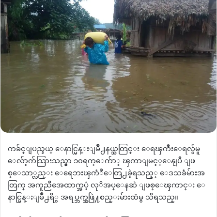
ကခ်င္ျပည္နယ္ ေနာင္မြန္းျမိဳ႕နယ္အတြင္း ေရၾကီးေရလွ်ံမူ
ေလ်ာ့က်သြားသည္မွာ ၁၀ရက္ေက်ာ္ ၾကာျမင့္ေနျပီ ျဖ
စ္ေသာ္လည္း ေရေဘးၾကံဳေတြ႕ခဲ့ရသည့္ ေဒသခံမ်ားအ
တြက္ အကူညီအေထာက္အပံ့ လုိအပ္ေနဆဲ ျဖစ္ေၾကာင္း ေ
နာင္မြန္းျမိဳ႕ရိွ အရပ္ဘက္အဖြဲ႔စည္းမ်ားထံမွ သိရသည္။