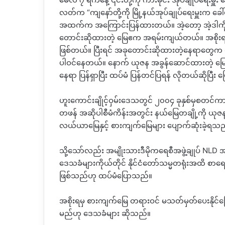
လတ်က “ကျနော်တို့ကို မြို့နယ်အုပ်ချုပ်ရေးမှူးက ခေ
အထက်က အကြောင်းပြန်ထားတယ်။ အဲ့တော့ အဲ့ဒါက
တောင်းဆိုထားတဲ့ မြေဧက အရမ်းကျယ်တယ်။ အစိုး
ဖြစ်တယ်။ ပြီးရင် အခုတောင်းဆိုထားတဲ့နေရာတွေ
ပါဝင်နေတယ်။ နောက် ယုဇန အခွန်ဆောင်ထားတဲ့ မြေန
နေရာ ပြန်ရှာပြီး ထပ်မံ ပြန်တင်ပြရန် လိုတယ်ဆိုပြီး
ဟူးကောင်းချိုင့်ဝှမ်းဒေသတွင် ၂၀၀၄ ခုနှစ်မှစတင်ကာ 
တဖန် အဆိုပါစီမံကိန်းအတွင်း နယ်မြေတချို့ကို ယုဇန
လယ်ယာမြေနှင့် စားကျက်မြေများ ပျောက်ဆုံးခဲ့ရ
သို့သော်လည်း အမျိုးသားဒီမိုကရေစီအဖွဲ့ချုပ် N
ဒေသခံများကိုယ်တိုင် နိုင်ငံတော်သမ္မတရုံးအထိ စာရေ
ဖြစ်သည်ဟု ထပ်မံပြောသည်။
အစိုးရမှ စားကျက်မြေ တရားဝင် မသတ်မှတ်ပေးနိုင်
မည်ဟု ဒေသခံများ ဆိုသည်။