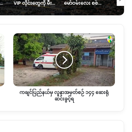
ုက်ခိုက်ခံရတာကြောင့် အရပ်သားနှစ်ဦး ထိခိုက်၊သေဆုံးမှုရှိ
VIP လိုင်းတွေကို မီးအပြည့်ပေးပြီး ပုံမှန်လိုင်းတွေကို ဖြတ်တောက်ထား
မော်ဝမ်းလေး စစ်ရှောင်တွေ ပြန်လည်ထူထောင်ရေးအတွက် အကူညီလိုအပ်နေ
ကချင်ပြည်နယ်
မှ
လူနာ
အမှတ်
စဉ်
၁၄၄
ဆေးရုံ
ဆင်း
ခွင့်
ကချင်ပြည်နယ်မှ လူနာအမှတ်စဉ် ၁၄၄ ဆေးရုံ
ရ
ဆင်းခွင့်ရ