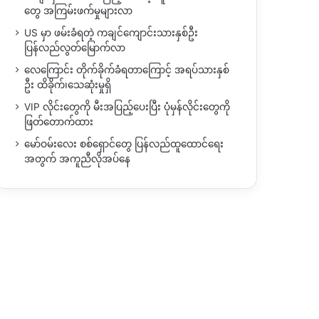
တွေ အကြမ်းဖက်မှုများလာ
US မှာ ဖမ်းခံရတဲ့ ကချင်ကျောင်းသားနှစ်ဦး
ပြန်လည်လွတ်မြောက်လာ
လေကြောင်း တိုက်ခိုက်ခံရတာကြောင့် အရပ်သားနှစ်
ဦး ထိခိုက်၊သေဆုံးမှုရှိ
VIP လိုင်းတွေကို မီးအပြည့်ပေးပြီး ပုံမှန်လိုင်းတွေကို
ဖြတ်တောက်ထား
မော်ဝမ်းလေး စစ်ရှောင်တွေ ပြန်လည်ထူထောင်ရေး
အတွက် အကူညီလိုအပ်နေ