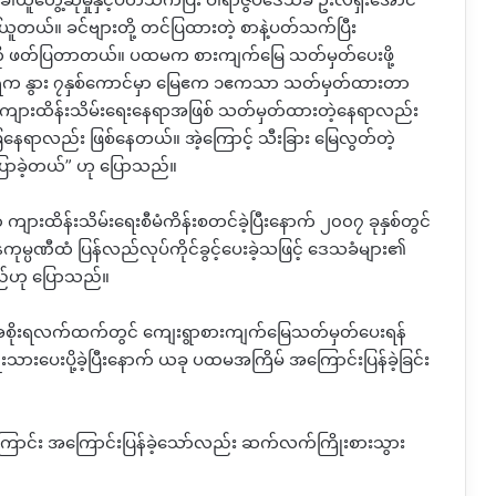
ါ်ယူတယ်။ ခင်ဗျားတို့ တင်ပြထားတဲ့ စာနဲ့ပတ်သက်ပြီး
ို ဖတ်ပြတာတယ်။ ပထမက စားကျက်မြေ သတ်မှတ်ပေးဖို့
ရက နွား ၇နှစ်ကောင်မှာ မြေဧက ၁ဧကသာ သတ်မှတ်ထားတာ
က ကျားထိန်းသိမ်းရေးနေရာအဖြစ် သတ်မှတ်ထားတဲ့နေရာလည်း
ေရာလည်း ဖြစ်နေတယ်။ အဲ့ကြောင့် သီးခြား မြေလွတ်တဲ့
 ပြောခဲ့တယ်” ဟု ပြောသည်။
ကျားထိန်းသိမ်းရေးစီမံကိန်းစတင်ခဲ့ပြီးနောက် ၂၀၀၇ ခုနှစ်တွင်
ကုမ္ပဏီထံ ပြန်လည်လုပ်ကိုင်ခွင့်ပေးခဲ့သဖြင့် ဒေသခံများ၏
သည်ဟု ပြောသည်။
LD အစိုးရလက်ထက်တွင် ကျေးရွာစားကျက်မြေသတ်မှတ်ပေးရန်
းသားပေးပို့ခဲ့ပြီးနောက် ယခု ပထမအကြိမ် အကြောင်းပြန်ခဲ့ခြင်း
ကြောင်း အကြောင်းပြန်ခဲ့သော်လည်း ဆက်လက်ကြိုးစားသွား