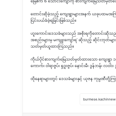
မြေဧက ၆ သောင်းကျော်ကို စားကျက်မြေသတ်မှတ်ပေ
တောင်းဆိုခဲ့သည့် ကျေးရွာများအနက် ယခုပထမအကြိမ်
ငြင်းပယ်ခံခဲ့ရခြင်းဖြစ်သည်။
ဟူးကောင်းဒေသခံများသည် အစိုးရကိုတောင်းဆိုသည့်
အစည်းများမှ မကျူးကျော်ရ’ ဆိုသည့် ဆိုင်းဘုတ်မျာ
သတ်မှတ်ယူထားကြသည်။
ကိုယ်ပိုင်စားကျက်မြေသတ်မှတ်ထားသော ကျေးရွာ ၁၃ ခုရှိ
ကောက်၊ ဝါရာဇွပ်၊ ရှဒူးဇွပ်၊ နောင်းမီ၊ ဒွန်ဘန်၊ လဝါ
ထိုနေရာများတွင် ဒေသခံများနှင့် ယုဇန ကုမ္ပဏီတို့