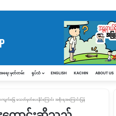
့်အရေး မှတ်တမ်း
ရုပ်သံ
ENGLISH
KACHIN
ABOUT US
ားကျက်မြေ မသတ်မှတ်ပေးနိုင်ကြောင်း အစိုးရအကြောင်းပြန်
းတောင်းဆိုသည့်