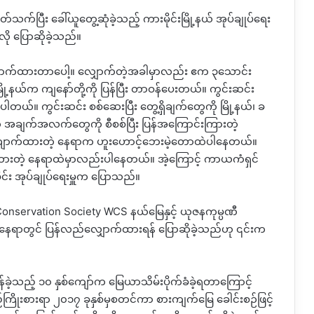
်သက်ပြီး ခေါ်ယူတွေ့ဆုံခဲ့သည့် ကားမိုင်းမြို့နယ် အုပ်ချုပ်ရေး
ို ပြောဆိုခဲ့သည်။
ောက်ထားတာပေါ့။ လျှောက်တဲ့အခါမှာလည်း ဧက ၃သောင်း
့နယ်က ကျနော်တို့ကို ပြန်ပြီး တာဝန်ပေးတယ်။ ကွင်းဆင်း
ါတယ်။ ကွင်းဆင်း စစ်ဆေးပြီး တွေ့ရှိချက်တွေကို မြို့နယ်၊ ခ
တဲ့ အချက်အလက်တွေကို စီစစ်ပြီး ပြန်အကြောင်းကြားတဲ့
ျောက်ထားတဲ့ နေရာက ဟူးဟောင့်ဘေးမဲ့တောထဲပါနေတယ်။
ထားတဲ့ နေရာထဲမှာလည်းပါနေတယ်။ အဲ့ကြောင့် ကာယကံရှင်
ိုင်း အုပ်ချုပ်ရေးမှူက ပြောသည်။
servation Society WCS နယ်မြေနှင့် ယုဇနကုမ္ပဏီ
နေရာတွင် ပြန်လည်လျှောက်ထားရန် ပြောဆိုခဲ့သည်ဟု ၎င်းက
န်ခဲ့သည့် ၁၀ နှစ်ကျော်က မြေယာသိမ်းပိုက်ခံခဲ့ရတာကြောင့်
လည်ကြိုးစားရာ ၂၀၁၇ ခုနှစ်မှစတင်ကာ စားကျက်မြေ ခေါင်းစဉ်ဖြင့်