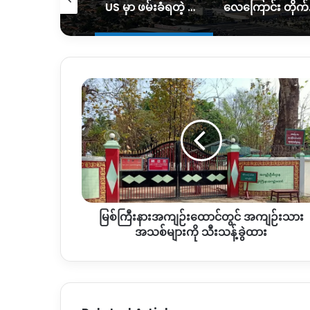
ကချင်မှာ အသက်မပြည့်သေးတဲ့ လူငယ်တွေ အကြမ်းဖက်မှုများလာ
US မှာ ဖမ်းခံရတဲ့ ကချင်ကျောင်းသားနှစ်ဦး ပြန်လည်လွတ်မြောက်လာ
လေကြောင်း တိ
မြစ်
ကြီး
နား
အကျဉ်းထောင်
တွင်
အကျဉ်းသား
အသစ်
များ
ကို
မြစ်ကြီးနားအကျဉ်းထောင်တွင် အကျဉ်းသား
သီးသန့်
ခွဲ
အသစ်များကို သီးသန့်ခွဲထား
ထား