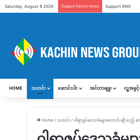
Saturday, August 8 2026
Support Kachin News
Support KNG
HOME
သတင်း
ဆောင်းပါး
အင်တာဗျူး
လူ့အခွင
Home
/
သတင်း
/
ဝါရာဇွပ်ဒေသခံများတောင်းဆိုသည့် စ
ဝါရာဇွပ်ဒေသခံမျာ