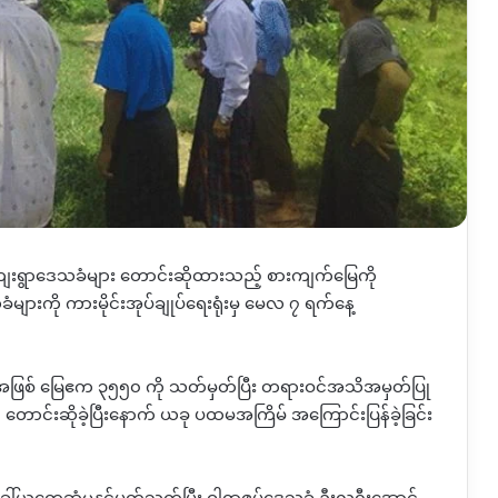
ပ်ကျေးရွာဒေသခံများ တောင်းဆိုထားသည့် စားကျက်မြေကို
များကို ကားမိုင်းအုပ်ချုပ်ရေးရုံးမှ မေလ ၇ ရက်နေ့
ေအဖြစ် မြေဧက ၃၅၅၀ ကို သတ်မှတ်ပြီး တရားဝင်အသိအမှတ်ပြု
င် တောင်းဆိုခဲ့ပြီးနောက် ယခု ပထမအကြိမ် အကြောင်းပြန်ခဲ့ခြင်း
 ခေါ်ယူတွေ့ဆုံမှုနှင့်ပတ်သက်ပြီး ဝါရာဇွပ်ဒေသခံ ဦးလရှီးအောင်