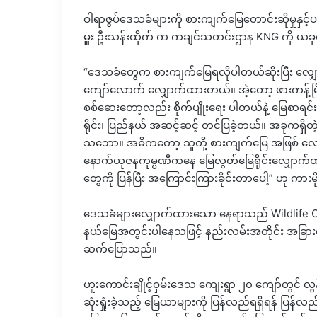
ဝါရာဇွပ်ဒေသခံများကို စားကျက်မြေတောင်းဆိုမှုနှင့်ပတ
မှူး ဦးသန်းထိုက် က ကချင်သတင်းဌာန KNG ကို ယခုလ
“ဒေသခံတွေက စားကျက်မြေရလိုပါတယ်ဆိုးပြီး လျှ
ကျော်လောက် လျှောက်ထားတယ်။ အဲ့တော့ ဖားကန့်မြို
စစ်ဆေးတော့လည်း စိုက်ပျိုးရေး ပါတယ်နဲ့ မြေစာရင်းပ
ရိုင်း၊ ပြည်နယ် အဆင့်ဆင့် တင်ပြခဲ့တယ်။ အခုကရှိ
သဘော။ အဓိကတော့ သူတို့ စားကျက်မြေ အဖြစ် လ
နောက်ယုဇနကုမ္ပဏီကနေ မြေလွတ်မြေရိုင်းလျှောက်
တွေကို ပြန်ပြီး အကြောင်းကြားခိုင်းတာပေါ့” ဟု ကားမ
ဒေသခံများလျှောက်ထားသော နေရာသည် Wildlife Con
နယ်မြေအတွင်းပါနေသဖြင့် နည်းလမ်းအတိုင်း အခြား
ဆက်ပြောသည်။
ဟူးကောင်းချိုင့်ဝှမ်းဒေသ ကျေးရွာ ၂၀ ကျော်တွင် လွ
ဆုံးရှုံးခဲ့သည့် မြေယာများကို ပြန်လည်ရရှိရန် ပြန်