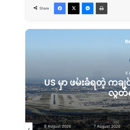
Facebook
X
Messenger
Print
Share
R
8 
US မှာ ဖမ်းခံရတဲ့ ကချ
လွတ်
August 2026
8 August 2026
7 August 2026