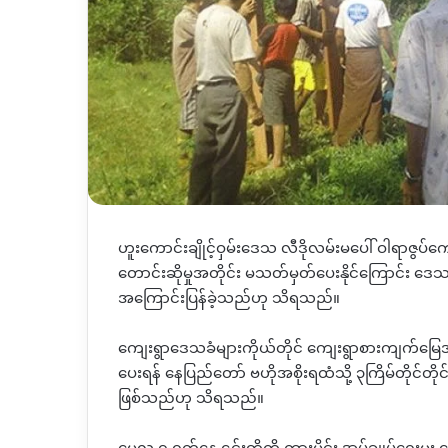
ဟူးကောင်းချိုင့်ဝှမ်းဒေသ လီဒိုလမ်းမပေါ် ဝါရာဇွ
တောင်းဆိုမှုအတိုင်း မသတ်မှတ်ပေးနိုင်ကြောင်း ဒေသခံ
အကြောင်းပြန်ခဲ့သည်ဟု သိရသည်။
ကျေးရွာဒေသခံများကိုယ်တိုင် ကျေးရွာစားကျက်မြ
ပေးရန် နေပြည်တော် ဗဟိုအစိုးရထံသို့ ၃ကြိမ်တိုင်တို
ဖြစ်သည်ဟု သိရသည်။
မေလ ၇ ရက်နေ့ ၎င်းတို့ကို ကားမိုင်း အုပ်ချုပ်ရေးမှူး