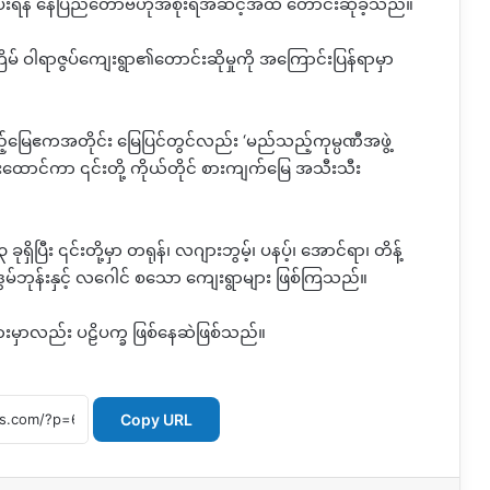
းရန် နေပြည်တော်ဗဟိုအစိုးရအဆင့်အထိ တောင်းဆိုခဲ့သည်။
 ဝါရာဇွပ်ကျေးရွာ၏တောင်းဆိုမှုကို အကြောင်းပြန်ရာမှာ
မြေဧကအတိုင်း မြေပြင်တွင်လည်း ‘မည်သည့်ကုမ္ပဏီအဖွဲ့
းထောင်ကာ ၎င်းတို့ ကိုယ်တိုင် စားကျက်မြေ အသီးသီး
ပြီး ၎င်းတို့မှာ တရုန်၊ လဂျားဘွမ့်၊ ပနပ့်၊ အောင်ရာ၊ တိန့်
း၊ ဒွမ်ဘုန်းနှင့် လဂေါင် စသော ကျေးရွာများ ဖြစ်ကြသည်။
ကြားမှာလည်း ပဠိပက္ခ ဖြစ်နေဆဲဖြစ်သည်။
Copy URL