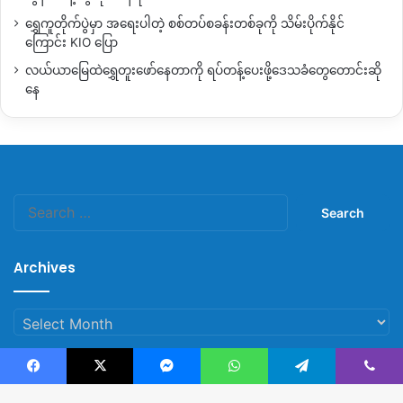
ရွှေကူတိုက်ပွဲမှာ အရေးပါတဲ့ စစ်တပ်စခန်းတစ်ခုကို သိမ်းပိုက်နိုင်
ကြောင်း KIO ပြော
လယ်ယာမြေထဲရွှေတူးဖော်နေတာကို ရပ်တန့်ပေးဖို့ဒေသခံတွေတောင်းဆို
နေ
ဦးမုန်ဒွဲ (ပန္နက်ကျေးရွာ၊တနိုင်းမြို့နယ်)
Search
for:
“ဘယ်အစိုးရဘဲတက်တက် ကိုယ့်ဒေသကိုယ့်လူမျိုးကို
ကောင်းကောင်းလေးလုပ်ပေးတတ် ကိုယ်စားလှယ်မျိုး၊ ပြည်သူတွေ
Archives
ကို ဖိနှိပ်တဲ့သူမျိုး ကောင်းကောင်းလုပ်စားခွင့်ပေးတဲ့ အစိုးရမျိုး
လိုချင်တယ်။ ဒေသဖွံ့ဖြိုးရေးမှာလည်း မြို့နဲ့ရပ်ကျေးမခွဲခြားဘဲလုပ်
Archives
ပေးတဲ့ ကိုယ်စားလှယ်၊ အစိုးရမျိုးရရင်တော့ အကောင်းဆုံးပေါ့”
Facebook
X
Messenger
WhatsApp
Telegram
Viber
Copy URL
© Copyright 2023, All Rights Reserved |
Kachin News Group