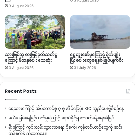
3 August 2026
3 August 2026
ဦးခွန်နော် (ရှင်လုံကျေးရွာ၊တနိုင်းမြို့နယ်)
သားဖြစ်သူ ဓားဖြင့်ခုတ်သတ်မှု
ရွှေတူးဖော်မှုကြောင့် စိုက်ပျိုး
“ကျွန်တော်တို့ဆီမှာ အများအားဖြင့်တော့ မြေယာပြသာနာတွေဘဲ
ကြောင့် မိဘနှစ်ပါး သေဆုံး
ပြီး စပါးတွေရေနစ်မြုပ်ပျက်စီး
အများဆုံးဖြစ်တာဆိုတော့ ဒီဟာတွေကို အဓိကထားပြီး စဉ်းစားပေး
3 August 2026
31 July 2026
တတ်တဲအစိုးရမျိုး လုပ်ငန်းရှင်တွေကို ဦးစားမပေးဘဲ ဒေသခံဌာန
တိုင်းရင်းသားတွေကို ဦးစားပေးတဲ့အစိုးရမျိုးလိုချင် တယ်”
Recent Posts
ဦးမုန်ဒွဲ (ပန္နက်ကျေးရွာ၊တနိုင်းမြို့နယ်)
ရေဘေးကြောင့် အိမ်ထောင်စု ၇ စု အိမ်ခြေမဲ့၊ KIO ကူညီပေးဖို့စီစဉ်နေ
မလိခမြစ်ရေမြင့်တက်မှုကြောင့် နောင်ခိုင်ရွာတဝက်ခန့်ရေနစ်မြှပ်
မိုးကြောင့် ကွင်းလမ်းသွားလာရေး ပိုခက်၊ ကုန်တင်ယာဉ်တွေကို ဆင်၊
ထွန်စက်နဲ့ ဆွဲထုတ်နေရ