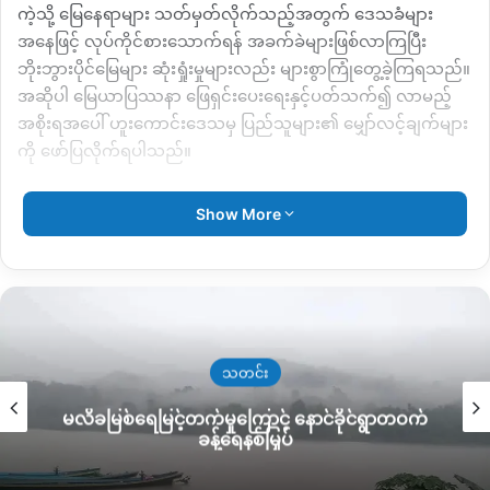
ကဲ့သို့ မြေနေရာများ သတ်မှတ်လိုက်သည့်အတွက် ဒေသခံများ
အနေဖြင့် လုပ်ကိုင်စားသောက်ရန် အခက်ခဲများဖြစ်လာကြပြီး
ဘိုးဘွားပိုင်မြေများ ဆုံးရှုံးမှုများလည်း များစွာကြုံတွေ့ခဲ့ကြရသည်။
အဆိုပါ မြေယာပြဿနာ ဖြေရှင်းပေးရေးနှင့်ပတ်သက်၍ လာမည့်
အစိုးရအပေါ် ဟူးကောင်းဒေသမှ ပြည်သူများ၏ မျှော်လင့်ချက်များ
ကို ဖော်ပြလိုက်ရပါသည်။
ဦးလထော်ပေါင်ဆာ (ရှင်ဗွေယန်ကျေးရွာ၊တနိုင်းမြို့)
Show More
“အဓိကတော့ ပြည်သူလူထုကို မလိမ်မညာတဲ့ ကိုယ်စားလှယ်တွေနဲ့
ပြည့်စုံတဲ့ အစိုးရတော့ ဖြစ်ချင်တာပေါ့။အဲလိုမျိုးအစိုးရဖြစ်ရင်
ကျွန်တော်တို့ပြည်သူတွေအတွက် ပိုပြီးအကျိုးရှိမယ်လိမ့်မယ်လို့
ယုံကြည်တယ်။လူထုရဲ့စိတ်ကတော့ ကိုယ်လုပ်ချင်တဲ့အရာ တစ်
ယောက်နဲ့တည့်ပြီးအပေးအယူတည့်ရင် လုပ်ခွင့်ရရင်ကျေနပ်ကြတာ
သတင်း
ပေါ့။ဖြစ်သင့်ဖြစ်ထိုက်တာကတော့ ကျွန်တော်တို့ရဲ့ ဒေသန္တရ ကို
မလိခမြစ်ရေမြင့်တက်မှုကြောင့် နောင်ခိုင်ရွာတဝက်
စိတ်ဝင်စားပေးပြီးတော့မှ ဒေသန္တရကိုလည်း ကာကွယ်စောက်
ခန့်ရေနစ်မြှပ်
ရှောက်ရင်းနဲ့ ပြည်ထောင်စုနဲ့ပြည်နယ်ကို သဟဇာတညှိပြီးတော့
ထိန်းကျောင်းပေးနိုင်တဲ့ ကိုယ်စားလှယ်တွေကိုတော့များများ