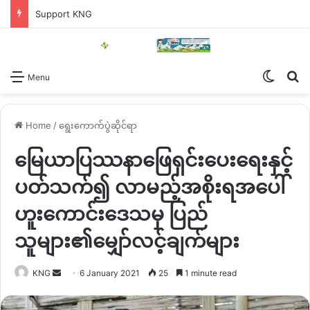
Support KNG
Switch
Se
Menu
Home
/
ရွေးကောက်ပွဲဆိုင်ရာ
မြေယာပြဿနာဖြေရှင်းပေးရေးနှင့်
ပတ်သက်၍ လာမည့်အစိုးရအပေါ်
ဟူးကောင်းဒေသမှ ပြည်
သူများ၏မျှော်လင့်ချက်များ
Send
KNG
6 January 2021
25
1 minute read
an
email