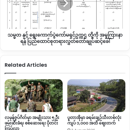
“ပြည်သူတွေရဲ့ ခံစားချက်ကိုနားလည်ပေးတဲ့ ကိုယ်စားလှယ်၊အစိုးရ
ကြ
ဥက္ကဌ
မ
ဆိုရင်တော့ ပိုကောင်းတာပေါ့။ခုကတော့ ကျမတို့မှ မြေယာကိစ္စဆို
တို့
လဲဆို
ကို
ရင်လည်း ပုံစံ(၇)ရမှ ဆိုပြီးပြောကြတယ်။ဒါပေမယ့် အဲပုံစံ(၇)ရရင်
တာ
အမှု
လည်း သူတို့သိမ်းချင်တယ်ဆိုရင်တော့ သိမ်းလိုက်တာဘဲ။အဲ
ကို
ကြားနာ
ကြောင့်ကျမတို့လိုချင်တာက ပုံစံ(၇)မရလည်း သက်ဆိုင်တဲ့အစိုးရ
ဆွေးနွေး
သမ္မတ နှင့် ရွေးကောက်ပွဲကော်မရှင်ဥက္ကဌ တို့ကို အမှုကြားနာ
ရန်
အနေနဲ့ ဘာဘဲဖြစ်ဖြစ် ကျမတို့ပြည်သူတွေ ဘိုးဘွားလက်ထက်
ဖို့
ပြည်ထောင်စု
ရန် ပြည်ထောင်စုတရားလွှတ်တော်ချုပ်ဆင့်ခေါ်
လိုအပ်
ကတည်းက လုပ်စားတဲ့ဟာတွေကိုတော့ ကာကွယ်ပေးတတ်တဲ့
တရား
တယ်။
လွှတ်တော်
အစိုးရမျိုးလိုချင်တယ်။ဖြစ်နိုင်လို့ရှိရင်တော့ ဘေးမဲ့တောအဖြစ်
ဒါ
ချုပ်
သတ်မှတ်လိုက်တဲ့ နေရာတွေကို မြေယာဖော်ထုတ်ပြီး ဒေသခံတွေကို
မှ
Related Articles
ဆင့်ခေါ်
လုပ်ကိုင်စားသောက်စေချင်တယ်။”
မဟုတ်
ရင်
ဘာ
ဦးခွန်နော် (ရှင်လုံကျေးရွာ၊တနိုင်းမြို့နယ်)
မှ
ထူး
လာ
မှာ
မဟုတ်
လမုန်ဇွပ်ဂိတ်မှာ အမျိုးသား ၅ ဦး
ပူတာအိုမှာ ခရမ်းချဉ်သီးတစ်လုံး
ဘူး”
ဖမ်းဆီးခံရ၊ စစ်ဆေးရေး ပိုတင်း
ကျပ် ၁,၀၀၀ အထိ ဈေးတက်
ကြပ်လာ