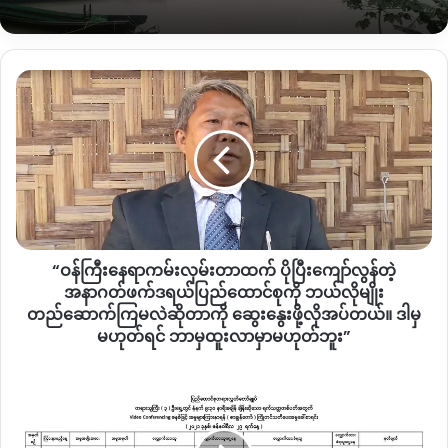
မျှော်လင့်တာပေါ့”
ဒေါ်လဖိုင်နန်ဆိုင်း (တရုန်ကျေးရွာ၊တနိုင်းမြို့)
“ဝန်ကြီး
နေရာ
ကမ်းလှမ်း
တာ
ထက်
ပို
ပြီး
ကျော်
လွန်
“ဝန်ကြီးနေရာကမ်းလှမ်းတာထက် ပိုပြီးကျော်လွန်တဲ့
တဲ့
အနာဂတ်
အနာဂတ်ဖက်ဒရယ်ပြည်ထောင်စုကို ဘယ်လိုမျိုး
ဖက်
တည်ဆောက်ကြမလဲဆိုတာကို ဆွေးနွေးဖို့လိုအပ်တယ်။ ဒါမှ
ဒရယ်
မဟုတ်ရင် ဘာမှထူးလာမှာမဟုတ်ဘူး”
ပြည်ထောင်စု
ကို
သမ္မတ
ဘယ်လို
နှင့်
ဒေါ်လဖိုင်နန်ဆိုင်း (တရုန်ကျေးရွာ၊တနိုင်းမြို့)
မျိုး
ရွေးကောက်ပွဲ
တည်ဆောက်
ကော်မရှင်