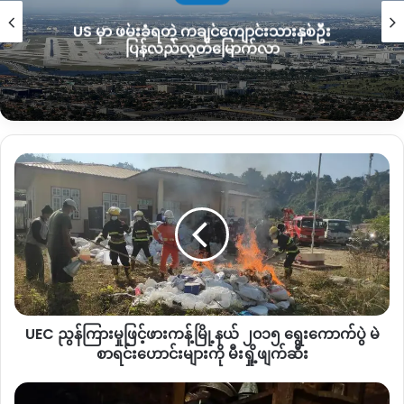
KIA ဘက်က ပြောဆိုထားသည်ဟုလည်း စုံစမ်းသိရှိရသည်။
US မှာ ဖမ်းခံရတဲ့ ကချင်ကျောင်းသားနှစ်ဦး
ပြန်လည်လွတ်မြောက်လာ
ဝိုင်းမော် KIA တပ်စခန်းတစ်ခုကို တပ်မတော်က လက်နက်ကြီး
ပစ်ခတ်တိုက်ခိုက်မှုကြောင့် နောက်ဆက်တွဲ တိုက်ပွဲဖြစ်ပွားမှုများမရှိ
သော်လည်း နှစ်ဖက်တပ်ကြား စစ်ရေးတင်းမာမှုများရှိနေသည်ဟု
KIO ဘက်က ဆိုထားသည်။
UEC
ညွန်
Copy URL
ကြား
မှု
ဖြင့်
ဖား
ကန့်
မြို့နယ်
၂၀၁၅
UEC ညွန်ကြားမှုဖြင့်ဖားကန့်မြို့နယ် ၂၀၁၅ ရွေးကောက်ပွဲ မဲ
ရွေးကောက်ပွဲ
မဲ
စာရင်းဟောင်းများကို မီးရှို့ဖျက်ဆီး
စာရင်း
ဟောင်း
ချီ