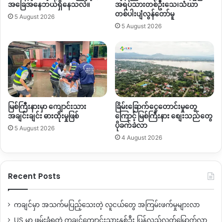
အခြေအနေဘယ်ရှိနေသလဲ။
အရပ်သားတစ်ဦးသေ၊သံဃာ
တစ်ပါးပျံလွန်တော်မူ
5 August 2026
5 August 2026
မြစ်ကြီးနားမှာ ကျောင်းသား
ခြိမ်းခြောက်ငွေတောင်းမှုတွေ
အချင်းချင်း ဓားထိုးမှုဖြစ်
ကြောင့် မြစ်ကြီးနား စျေးသည်တွေ
ပိုခက်ခဲလာ
5 August 2026
4 August 2026
Recent Posts
ကချင်မှာ အသက်မပြည့်သေးတဲ့ လူငယ်တွေ အကြမ်းဖက်မှုများလာ
US မှာ ဖမ်းခံရတဲ့ ကချင်ကျောင်းသားနှစ်ဦး ပြန်လည်လွတ်မြောက်လာ