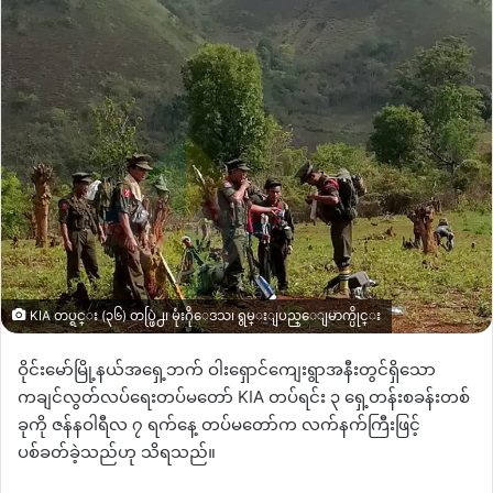
KIA တပ္ရင္း (၃၆) တပ္ဖြဲ႕၊ မုံးဂိုေဒသ၊ ရွမ္းျပည္ေျမာက္ပိုင္း
ဝိုင်းမော်မြို့နယ်အရှေ့ဘက် ဝါးရှောင်ကျေးရွာအနီးတွင်ရှိသော
ကချင်လွတ်လပ်ရေးတပ်မတော် KIA တပ်ရင်း ၃ ရှေ့တန်းစခန်းတစ်
ခုကို ဇန်နဝါရီလ ၇ ရက်နေ့ တပ်မတော်က လက်နက်ကြီးဖြင့်
ပစ်ခတ်ခဲ့သည်ဟု သိရသည်။