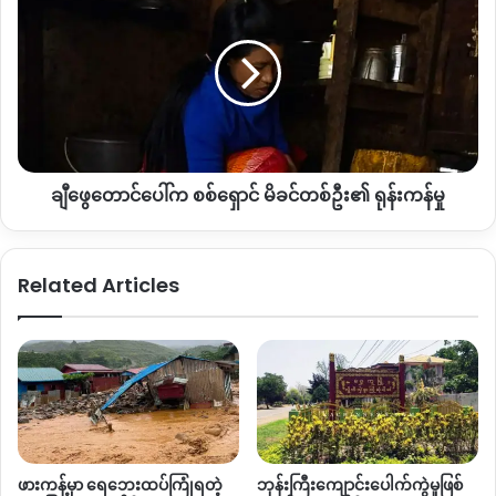
များ
ဖွေ
ကို
တောင်
မီးရှို့
ပေါ်
ဖျက်ဆီး
က
စစ်
ရှောင်
မိခင်
တစ်
ချီဖွေတောင်ပေါ်က စစ်ရှောင် မိခင်တစ်ဦး၏ ရုန်းကန်မှု
ဦး၏
ရုန်းကန်
မှု
Related Articles
ဖားကန့်မှာ ရေဘေးထပ်ကြုံရတဲ့
ဘုန်းကြီးကျောင်းပေါက်ကွဲမှုဖြစ်