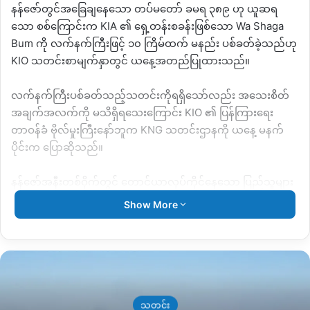
နန်ဇော်တွင်အခြေချနေသော တပ်မတော် ခမရ ၃၈၉ ဟု ယူဆရ
သော စစ်ကြောင်းက KIA ၏ ရှေ့တန်းစခန်းဖြစ်သော Wa Shaga
Bum ကို လက်နက်ကြီးဖြင့် ၁၀ ကြိမ်ထက် မနည်း ပစ်ခတ်ခဲ့သည်ဟု
KIO သတင်းစာမျက်နှာတွင် ယနေ့အတည်ပြုထားသည်။
လက်နက်ကြီးပစ်ခတ်သည့်သတင်းကိုရရှိသော်လည်း အသေးစိတ်
အချက်အလက်ကို မသိရှိရသေးကြောင်း KIO ၏ ပြန်ကြားရေး
တာဝန်ခံ ဗိုလ်မှုးကြီးနော်ဘူက KNG သတင်းဌာနကို ယနေ့ မနက်
ပိုင်းက ပြောဆိုသည်။
နန်ဇော်အနီးတစ်ဝိုက်တွင် တောင်ယာလုပ်ကိုင်နေသော ပြည်သူများ
ကလည်း ထိုလက်နက်ကြီးပစ်ခတ်သည့်အသံများကြောင့် ခေတ္တ
Show More
တိမ်းရှောင်ခဲ့ရသည်ဟု ဆိုသည်။
ဝိုင်းမော် လမြန်-မုတ်ကြိတ်ဘက်မှ ဝင်ရောက်ရသော နန်ဇော်
ကျေးရွာဘက်တွင် တပ်မတော်စစ်ကြောင်းက လှုပ်ရှားမှုများရှိလာ
သောကြောင့် ထိုနေရာတွင် တောင်ယာလုပ်ကိုင်နေသော ပြည်သူများ
ကို စပါးအမြန်ရိတ်သိမ်းရန် ပြီးခဲ့သည့် နိုဝင်ဘာလကတည်းကနေ
သတင်း