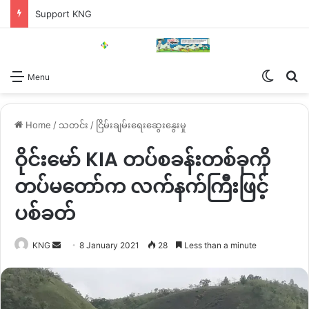
Support KNG
Switch
Se
Menu
Home
/
သတင်း
/
ငြိမ်းချမ်းရေးဆွေးနွေးမှု
ဝိုင်းမော် KIA တပ်စခန်းတစ်ခုကို
တပ်မတော်က လက်နက်ကြီးဖြင့်
ပစ်ခတ်
Send
KNG
8 January 2021
28
Less than a minute
an
email