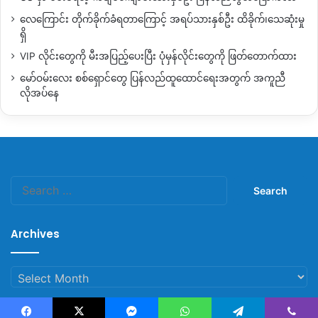
လေကြောင်း တိုက်ခိုက်ခံရတာကြောင့် အရပ်သားနှစ်ဦး ထိခိုက်၊သေဆုံးမှု
ရှိ
VIP လိုင်းတွေကို မီးအပြည့်ပေးပြီး ပုံမှန်လိုင်းတွေကို ဖြတ်တောက်ထား
မော်ဝမ်းလေး စစ်ရှောင်တွေ ပြန်လည်ထူထောင်ရေးအတွက် အကူညီ
လိုအပ်နေ
Search
for:
Archives
Archives