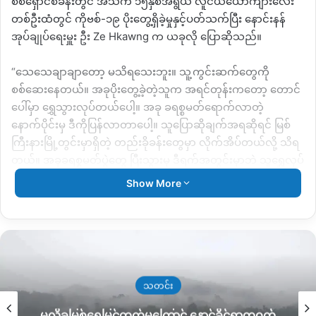
စစ်ရှောင်စခန်းတွင် အသက် ၁၅နှစ်အရွယ် လူငယ်ယောကျာ်းလေး
တစ်ဦးထံတွင် ကိုဗစ်-၁၉ ပိုးတွေ့ရှိခဲ့မှုနှင့်ပတ်သက်ပြီး နောင်းနန်
အုပ်ချုပ်ရေးမှူး ဦး Ze Hkawng က ယခုလို ပြောဆိုသည်။
“သေသေချာချာတော့ မသိရသေးဘူး။ သူ့ကွင်းဆက်တွေကို
စစ်ဆေးနေတယ်။ အခုပိုးတွေ့ခဲ့တဲ့သူက အရင်တုန်းကတော့ တောင်
ပေါ်မှာ ရွှေသွားလုပ်တယ်ပေါ့။ အခု ခရစ္စမတ်ရောက်လာတဲ့
နောက်ပိုင်းမှ ဒီကိုပြန်လာတာပေါ့။ သူပြောဆိုချက်အရဆိုရင် မြစ်
ကြီးနားမြို့တွင်းမှာရှိတဲ့ တည်းခိုခန်းတွေမှာ လိုက်အိပ်တယ်လို့ သိရ
တယ်။ အခုခရစ္စမတ်ပွဲတွေ ပြီးသွားမှ ဒီရက်အတွင်းမှာဘဲ သူရွှေလုပ်
တဲ့ နေရာကိုပြန်သွားတယ်။ အဲ့ဒီကိုသွားတဲ့ လမ်းမှာ ကိုဗစ်ရောဂါ
Show More
စစ်ဆေးတဲ့အဖွဲ့ စစ်လိုက်တော့ ရောဂါပိုးတွေ့တယ်။ အဲ့ကြောင့် ဒီကို
ပြန်ခေါက်ခိုင်းလိုက်တယ်လို့သိရတယ်” ဟု ပြောသည်။
ကိုဗစ်ကူးစက်ခြင်းခံထားရသည့် စစ်ရှောင်အမျိုးသားမှာ လက်ရှိ
မြစ်ကြီးနားပြည်သူ့ဆေးရုံတွင် ဆေးကုသမှုခံနေရပြီး ၎င်း၏
မိသားစု ၄ဦးကို Quarantine Center တွင်ထားရှိထားကြောင်းသိရ
သတင်း
သည်။
မလိခမြစ်ရေမြင့်တက်မှုကြောင့် နောင်ခိုင်ရွာတဝက်