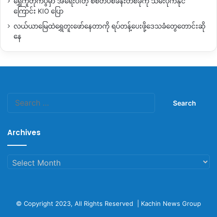
ရွှေကူတိုက်ပွဲမှာ အရေးပါတဲ့ စစ်တပ်စခန်းတစ်ခုကို သိမ်းပိုက်နိုင်
ကြောင်း KIO ပြော
လယ်ယာမြေထဲရွှေတူးဖော်နေတာကို ရပ်တန့်ပေးဖို့ဒေသခံတွေတောင်းဆို
နေ
Search
for:
Archives
Archives
© Copyright 2023, All Rights Reserved |
Kachin News Group