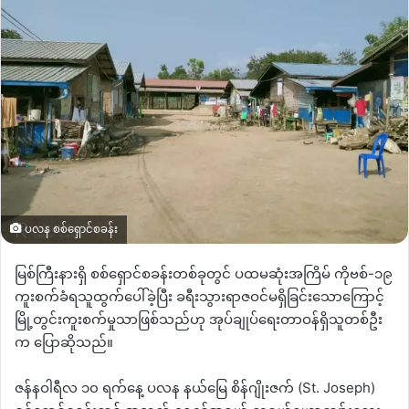
ပလန စစ်ရှောင်စခန်း
မြစ်ကြီးနားရှိ စစ်ရှောင်စခန်းတစ်ခုတွင် ပထမဆုံးအကြိမ် ကိုဗစ်-၁၉
ကူးစက်ခံရသူထွက်ပေါ်ခဲ့ပြီး ခရီးသွားရာဇဝင်မရှိခြင်းသောကြောင့်
မြို့တွင်းကူးစက်မှုသာဖြစ်သည်ဟု အုပ်ချုပ်ရေးတာဝန်ရှိသူတစ်ဦး
က ပြောဆိုသည်။
ဇန်နဝါရီလ ၁၀ ရက်နေ့ ပလန နယ်မြေ စိန်ဂျိုးဇက် (St. Joseph)