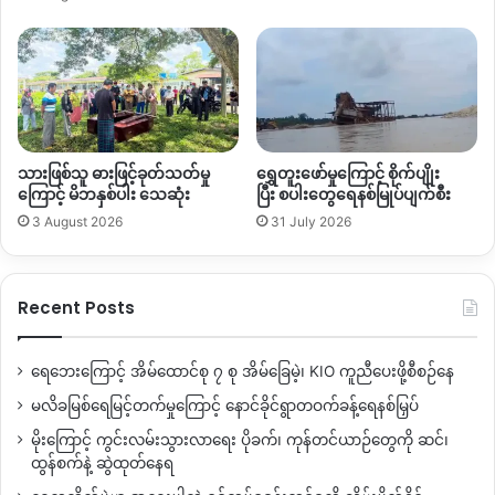
သားဖြစ်သူ ဓားဖြင့်ခုတ်သတ်မှု
ရွှေတူးဖော်မှုကြောင့် စိုက်ပျိုး
ကြောင့် မိဘနှစ်ပါး သေဆုံး
ပြီး စပါးတွေရေနစ်မြုပ်ပျက်စီး
3 August 2026
31 July 2026
Recent Posts
ရေဘေးကြောင့် အိမ်ထောင်စု ၇ စု အိမ်ခြေမဲ့၊ KIO ကူညီပေးဖို့စီစဉ်နေ
မလိခမြစ်ရေမြင့်တက်မှုကြောင့် နောင်ခိုင်ရွာတဝက်ခန့်ရေနစ်မြှပ်
မိုးကြောင့် ကွင်းလမ်းသွားလာရေး ပိုခက်၊ ကုန်တင်ယာဉ်တွေကို ဆင်၊
ထွန်စက်နဲ့ ဆွဲထုတ်နေရ