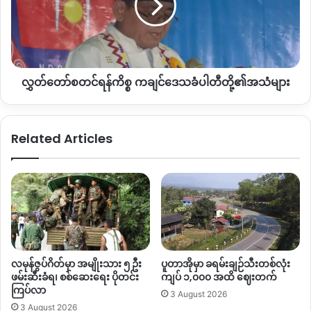
ကချင်
ဒေသခံ
ပါတီ
တို့၏အသံ
များ
လွှတ်တော်စတင်ရန်ကိစ္စ ကချင်ဒေသခံပါတီတို့၏အသံများ
မြစ်ကြီးနားတွင် လူဦးရေ ထူထပ်သိပ်သည်းစွာခိုလှုံနေသော စစ်
Related Articles
ရှောင်စခန်းများစွာရှိသည့်အနက် ယခု ပလန စစ်ရှောင်စခန်းသည်
ပထမဆုံး ပိုးတွေ့လူနာထွက်ပေါ်ခဲ့သော စခန်းဖြစ်သည်။
Copy URL
လမုန်ဇွပ်ဂိတ်မှာ အမျိုးသား ၅ ဦး
ပူတာအိုမှာ ခရမ်းချဉ်သီးတစ်လုံး
ဖမ်းဆီးခံရ၊ စစ်ဆေးရေး ပိုတင်း
ကျပ် ၁,၀၀၀ အထိ ဈေးတက်
ကြပ်လာ
3 August 2026
3 August 2026