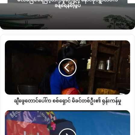
ခန့်ရေနစ်မြှပ်
လက်ရှိ အဆိုပါ စစ်ရှောင်စခန်းကို အသွားအလာကန့်သတ်မှုပြုလုပ်
ထားပြီး ပိုးတွေ့လူနာနှင့်ထိတွေ့ဆက်စပ်သည့် သံသယလူနာ အ
ယောက် ၅၀ခန့်ကိုလည်း ယနေ့ ကျန်းမာရေးစစ်ဆေးမှုပြုလုပ်သွား
မည်ဟု ဦး Ze Hkawng က ပြောသည်။
ချီ
ပလန စိန်ဂျိုးဇက် စစ်ရှောင်စခန်းတွင် အဆောင်(၁)နှင့်(၂) ရှိသည့်
ဖွေ
အနက် ယခုပိုးတွေ့သူမှာ အဆောင် ၂ မှ ဖြစ်သောကြောင့် ထို
တောင်
အဆောင်မှ လူဦးရေ ၁၀၀ကျော်ကိုအသွားအလာကန့်သတ်
ပေါ်
က
ထားသည်ဟု သိရသည်။
စစ်
ရှောင်
မိခင်
တစ်
ချီဖွေတောင်ပေါ်က စစ်ရှောင် မိခင်တစ်ဦး၏ ရုန်းကန်မှု
ဦး၏
ရုန်းကန်
မှု
လွှတ်တော်
စတင်
ရန်
ကိစ္စ