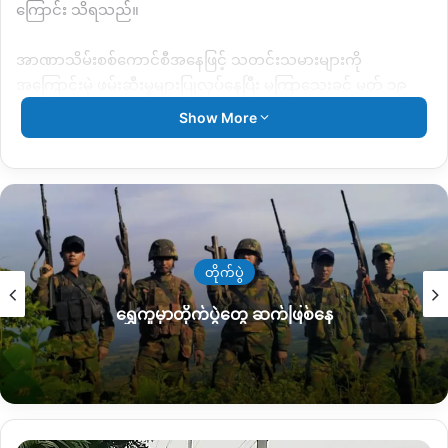
ကြောင်း သိရသည်။
အာဏာသိမ်းစစ်ကောင်စီအနေဖြင့် သတင်းသမားများကို
အကြောင်းမဲ့ ဖမ်းဆီးမှုများပြုလုပ်နေပြီး မကြာသေးခင် မတ် ၁၉
ရက်ကလည်း ဘီဘီစီမြန်မာဌာန နေပြည်တော်အခြေစိုက်
Show More
သတင်းထောက် ကိုအောင်သူရနှင့် မဇ္စျိမမီဒီယာမှ သတင်းထောက်
ဟောင်း ကိုသန်းထိုက်အောင်တို့ကို နေပြည်တော်တွင် ဖမ်းဆီး
ကြောင်း သိရသည်။
အဆိုပါ သတင်းသမားများကို အမျိုးသားဒီမိုကရေစီအဖွဲ့ချုပ် NLD
နာယက ဦးဝင်းထိန်၏ တတိယအကြိမ်ရုံးထုတ်ကို နေပြည်တော်
တိုက်ပွဲ
ဒက္ခိဏ ခရိုင် တရားရုံးတွင်ပြုလုပ်ခဲ့ရာ သတင်းသွားရောက်ယူစဉ်
ဖမ်းဆီးခေါ်ဆောင်သွားခံရခြင်းဖြစ်ကြောင်း သိရသည်။
ရွှေကူမှာတိုက်ပွဲတွေ ဆက်ဖြစ်နေ
စစ်တပ်က အာဏာသိမ်းပြီးနောက် မြန်မာနိုင်ငံတစ်ဝန်းက ဆန္ဒပြပွဲ
များတွင် သတင်းယူနေစဉ် အဖမ်းခံခဲ့ရသော သတင်းသမား အ
ယောက် ၃၀ ခန့်ရှိကြောင်းနှင့် တချို့ကို ပြန်လွှတ်ပေးခဲ့သော်လည်း
တချို့ကို ဆက်လက်ဖမ်းဆီးပြီး တရားစွဲဆိုခံနေရကြောင်း သိရ