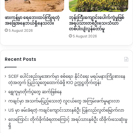
ဖားကန့်မှာ ရေဘေးထပ်ကြုံရတဲ့
ဘုန်းကြီးကျောင်းပေါက်ကွဲမှုဖြစ်
အခြေအနေဘယ်ရှိနေသလဲ။
အရပ်သားတစ်ဦးသေ၊သံဃာ
တစ်ပါးပျံလွန်တော်မူ
5 August 2026
5 August 2026
Recent Posts
SCEF ပေါင်းစည်းမှုအောက်မှာ စစ်ရေး၊ နိုင်ငံရေး မရပ်မနားကြိုးစားနေ
တဲ့အတွက် ပြည်သူတွေထောက်ခံဖို့ KIO ဥက္ကဋ္ဌတိုက်တွန်း
ရွှေကူမှာတိုက်ပွဲတွေ ဆက်ဖြစ်နေ
ကချင်မှာ အသက်မပြည့်သေးတဲ့ လူငယ်တွေ အကြမ်းဖက်မှုများလာ
US မှာ ဖမ်းခံရတဲ့ ကချင်ကျောင်းသားနှစ်ဦး ပြန်လည်လွတ်မြောက်လာ
လေကြောင်း တိုက်ခိုက်ခံရတာကြောင့် အရပ်သားနှစ်ဦး ထိခိုက်၊သေဆုံးမှု
ရှိ