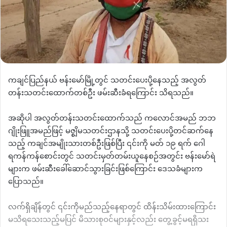
ကချင်ပြည်နယ် ဗန်းမော်မြို့တွင် သတင်းပေးပို့နေသည့် အလွတ်
တန်းသတင်းထောက်တစ်ဦး ဖမ်းဆီးခံရကြောင်း သိရသည်။
အဆိုပါ အလွတ်တန်းသတင်းထောက်သည် ကလောင်အမည် ဘဘ
ဂျိုးဖြူအမည်ဖြင့် မဇ္စျိမသတင်းဌာနသို့ သတင်းပေးပို့တင်ဆက်နေ
သည့် ကချင်အမျိုးသားတစ်ဦးဖြစ်ပြီး ၎င်းကို မတ် ၁၉ ရက် ဂေါ
ရကန်ကန်စောင်းတွင် သတင်းမှတ်တမ်းယူနေစဉ်အတွင်း ဗန်းမော်ရဲ
များက ဖမ်းဆီးခေါ်ဆောင်သွားခြင်းဖြစ်ကြောင်း ဒေသခံများက
ပြောသည်။
လက်ရှိချိန်တွင် ၎င်းကိုမည်သည့်နေရာတွင် ထိန်းသိမ်းထားကြောင်း
မသိရသေးသည့်မပြင် မိသားစုဝင်များနှင့်လည်း တွေ့ခွင့်မရရှိသး