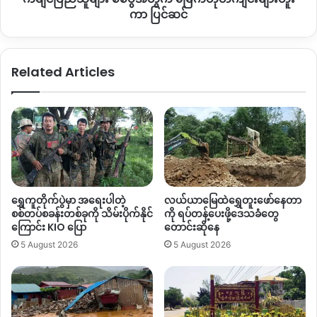
ပြင်ဆင်
ကာ ပြင်ဆင်
Related Articles
ရွှေကူတိုက်ပွဲမှာ အရေးပါတဲ့
လယ်ယာမြေထဲရွှေတူးဖော်နေတာ
စစ်တပ်စခန်းတစ်ခုကို သိမ်းပိုက်နိုင်
ကို ရပ်တန့်ပေးဖို့ဒေသခံတွေ
ကြောင်း KIO ပြော
တောင်းဆိုနေ
5 August 2026
5 August 2026