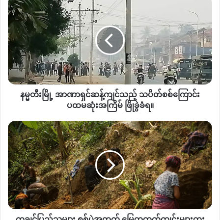
န
သည်။
မ္
မ
တီး
မြို့
Copy URL
အာဏာရှင်
ဆ
န့်
ကျင်
နမ္မတီးမြို့ အာဏာရှင်ဆန့်ကျင်သည့် သပိတ်စစ်ကြောင်း
သ
ည့်
ပထမဆုံးအကြိမ် ဖြိုခွဲခံရ။
သပိတ်
စစ်ကြောင်း
ကချင်
ပထမ
ပြည်
ဆုံး
သူများ
အကြိမ်
စစ်ပွဲ
ဖြို
အတွက်
ခွဲ
မြေကတုတ်
ခံရ။
ကျင်း
များ
တူး
ကချင်ပြည်သူများ စစ်ပွဲအတွက် မြေကတုတ်ကျင်းများတူး
ကာ