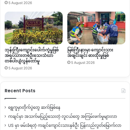
5 August 2026
ဘုန်းကြီးကျောင်းပေါက်ကွဲမှုဖြစ်
မြစ်ကြီးနားမှာ ကျောင်းသား
အရပ်သားတစ်ဦးသေ၊သံဃာ
အချင်းချင်း ဓားထိုးမှုဖြစ်
တစ်ပါးပျံလွန်တော်မူ
5 August 2026
5 August 2026
Recent Posts
ရွှေကူမှာတိုက်ပွဲတွေ ဆက်ဖြစ်နေ
ကချင်မှာ အသက်မပြည့်သေးတဲ့ လူငယ်တွေ အကြမ်းဖက်မှုများလာ
US မှာ ဖမ်းခံရတဲ့ ကချင်ကျောင်းသားနှစ်ဦး ပြန်လည်လွတ်မြောက်လာ