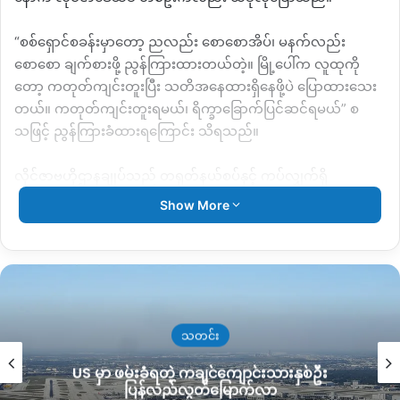
“စစ်ရှောင်စခန်းမှာတော့ ညလည်း စောစောအိပ်၊ မနက်လည်း
စောစော ချက်စားဖို့ ညွန်ကြားထားတယ်တဲ့။ မြို့ပေါ်က လူထုကို
တော့ ကတုတ်ကျင်းတူးပြီး သတိအနေထားရှိနေဖို့ပဲ ပြောထားသေး
တယ်။ ကတုတ်ကျင်းတူးရမယ်၊ ရိက္ခာခြောက်ပြင်ဆင်ရမယ်” စ
သဖြင့် ညွန်ကြားခံထားရကြောင်း သိရသည်။
လိုင်ဇာဗဟိုဌာနချုပ်သည် တရုတ်နယ်စပ်နှင့် ကပ်လျှက်ရှိ
သော်လည်း ၎င်းဌာနချုပ်အနီးတစ်ဝိုက်တွင် တပ်စွဲထားသော
Show More
အာဏာသိမ်းစစ်တပ်က ယခင်ကတည်းက လက်နက်ကြီး နှင့်
တိုက်လေယာဉ်များဖြင့် ပစ်ခတ်ခဲ့သည့် အဖြစ်အပျက်ရှိခဲ့သည်။
လက်ရှိအခြေအနေတွင် အာဏာသိမ်းစစ်တပ်၏ မြို့ပေါ်ဖမ်းဆီး
နှိပ်စက်မှုများကြောင့် KIO ဌာနချုပ်သို့ နိုင်ငံရေးခိုလှုံလာသူအများ
အပြားလည်းရှိနေသည်ဟု သိရသည်။
သတင်း
US မှာ ဖမ်းခံရတဲ့ ကချင်ကျောင်းသားနှစ်ဦး
KIO ဌာနချုပ်တွင်သာမက မြို့တော် မြစ်ကြီးနားမြို့ကဲသို့ပင် တိုက်ပွဲ
ပြန်လည်လွတ်မြောက်လာ
ကြီးအတွက် ပြင်ဆင်ထားရန်ဆိုပြီး သတိပေးသည့်ရေးသားမှုများကို