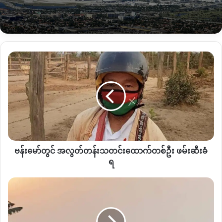
လူမှုစာမျှက်နှာပေါ်တွင် ယခုလဆန်းပိုင်းကစပြီး တွေ့မြင်ခဲ့ရသည်။
မတ်လ ၁၁ ရက်နေ့ကစတင်ပြီး ကချင်ပြည်နယ်ရှိ အာဏာသိမ်း
စစ်တပ် နှင့် ၎င်း၏ လက်အောက်ခံ ပြည်သူ့စစ်စခန်း၊ ရဲစခန်းတို့ကို
ဗန်း
ကချင်လွတ်လပ်ရေးတပ်မတော် KIA တပ်မဟာ ၉ က တိုက်ခိုက်မှု
မော်
များ စတင်ခဲ့ပြီး၊ တပ်မဟာ ၁ နှင့် တပ်မဟာ ၅ စသည့်နေရာများတွင်
တွင်
တိုက်ပွဲများ ဆက်တိုက်ဖြစ်ပွားလာနေသည်။
အလွတ်
တန်း
သတင်းထောက်
ယခုလို တိုက်ပွဲ စတင်လာသည်နှင့်အတူ ကချင်လွတ်လပ်ရေး
တစ်
တပ်မတော် KIA ကို ထောက်ခံကြောင်း လူထုဆန္ဒဖော်ထုတ်မှုများကို
ဦး
လည်း မြို့ပေါ်တွင် ပုံမှန် မြင်တွေ့နေရပါသည်။
ဖမ်းဆီး
ဗန်းမော်တွင် အလွတ်တန်းသတင်းထောက်တစ်ဦး ဖမ်းဆီးခံ
ခံရ
တစ်ဖက်တွင်လည်း ဆန္ဒဖော်ထုတ်သည့်လူအုပ်တွင် KIA က
ရ
အကြမ်းဖက်မှုများ ပြုလုပ်လာနိုင်သဖြင့် အဆိုပါလှုပ်ရှားမှုများတွင်
အာဏာသိမ်း
ပါဝင်ခြင်းမပြုရန် အာဏာသိမ်းစစ်တပ်က လမ်းဘေးနေရာများတွင်
ပြီး
စာရွက်လိုက်ကပ်ထားကို တွေ့ရသည်။
နောက်ပိုင်း
မိုးကောင်း