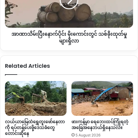
တွင်
သစ်
ခိုး
ထုတ်
Copy URL
မှု
အာဏာသိမ်းပြီးနောက်ပိုင်း မိုးကောင်းတွင် သစ်ခိုးထုတ်မှု
များ
ရှိ
များရှိလာ
လာ
Related Articles
လယ်ယာမြေထဲရွှေတူးဖော်နေတာ
ဖားကန့်မှာ ရေဘေးထပ်ကြုံရတဲ့
ကို ရပ်တန့်ပေးဖို့ဒေသခံတွေ
အခြေအနေဘယ်ရှိနေသလဲ။
တောင်းဆိုနေ
5 August 2026