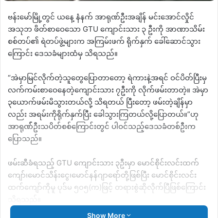
ဗန်းမော်မြို့တွင် ယနေ့ နံနက် အာရုဏ်ဦးအချိန် မင်းအောင်လှိုင်
အသုဘ ဖိတ်စာဝေသော GTU ကျောင်းသား ၃ ဦးကို အာဏာသိမ်း
စစ်တပ်၏ ရဲတပ်ဖွဲ့များက အကြမ်းဖက် ရိုက်နှက် ခေါ်ဆောင်သွား
ကြောင်း ဒေသခံများထံမှ သိရသည်။
“အဲမှာမြင်လိုက်တဲ့သူတွေပြောတာတော့ ရဲကားနဲ့အရင် ဝင်ပိတ်ပြီးမှ
လက်ကမ်းစာဝေနေတဲ့ကျောင်းသား ၇ဦးကို လိုက်ဖမ်းတာတဲ့။ အဲမှာ
၃ယောက်ဖမ်းမိသွားတယ်လို့ သိရတယ် ပြီးတော့ ဖမ်းတဲ့ချိန်မှာ
လည်း အရမ်းကိုရိုက်နှက်ပြီး ခေါသွားကြတယ်လို့ပြောတယ်။”ဟု
အာရုဏ်််််ဦးသပိတ်စစ်ကြောင်းတွင် ပါဝင်သည့်ဒေသခံတစ်ဦးက
ပြောသည်။
ဖမ်းဆီခံရသည့် GTU ကျောင်းသား ၃ဦးမှာ မောင်စိုင်းလင်းထက်
ကျော်၊မောင်သိန်းငွေ၊မောင်နန်ဂျာရော်တို့ဖြစ်ပြီး မောင်စိုင်းလင်း
ထက်ကျော်ကိုမူ ပုဒ်မ ၅၀၅(က)ဖြင့် တရားစွဲဆိုလိုက်ပြီဖြစ်ကြောင်း
သိရသည်။
Show More