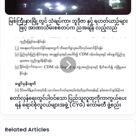
ကာ၊
ဘူဒိုဇာ
နှင့်
မြစ်ကြီးနားမြို့တွင် သံချပ်ကာ၊ ဘူဒိုဇာ နှင့် ရဟတ်ယာဉ်များ
ရဟတ်ယာဉ်
များ
ဖြင့် အာဏာသိမ်းစစ်တပ်က ညအချိန် လည့်လည်
ဖြင့်
အာဏာသိမ်း
တော်လှန်ရေး
စစ်တပ်
တွင်
က
ပါဝင်
ညအချိန်
သော
လည့်
ပြည်သူလူထု
လည်
ကို
ကာ
ကွယ်
ပေး
တော်လှန်ရေးတွင်ပါဝင်သော ပြည်သူလူထုကိုကာကွယ်ပေး
ရန်
ရောင်စုံ
ရန် ရောင်စုံလူငယ်များအဖွဲ့ (CYG) ကော်မတီ ဖွဲ့စည်း
လူငယ်
များ
အဖွဲ့
Related Articles
(CYG)
ကော်မတီ