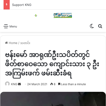
Support KNG
Switch
Se
Menu
Home
/
သတင်း
ဗန်းမော် အာရုဏ်ဦးသပိတ်တွင်
ဖိတ်စာဝေသော ကျောင်းသား ၃ ဦး
အကြမ်းဖက် ဖမ်းဆီးခံရ
Send
KNG
24 March 2021
8
Less than a minute
an
email