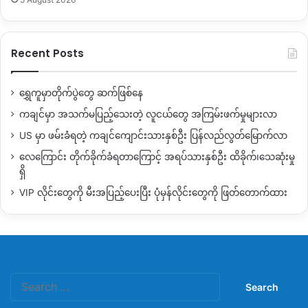
Recent Posts
ရွှေကူမှာတိုက်ပွဲတွေ ဆက်ဖြစ်နေ
ကချင်မှာ အသက်မပြည့်သေးတဲ့ လူငယ်တွေ အကြမ်းဖက်မှုများလာ
US မှာ ဖမ်းခံရတဲ့ ကချင်ကျောင်းသားနှစ်ဦး ပြန်လည်လွတ်မြောက်လာ
လေကြောင်း တိုက်ခိုက်ခံရတာကြောင့် အရပ်သားနှစ်ဦး ထိခိုက်၊သေဆုံးမှု
ရှိ
VIP လိုင်းတွေကို မီးအပြည့်ပေးပြီး ပုံမှန်လိုင်းတွေကို ဖြတ်တောက်ထား
Search
for: