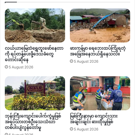
ဖွဲ့စည်း
လယ်ယာမြေထဲရွှေတူးဖော်နေတာ
ဖားကန့်မှာ ရေဘေးထပ်ကြုံရတဲ့
ကို ရပ်တန့်ပေးဖို့ဒေသခံတွေ
အခြေအနေဘယ်ရှိနေသလဲ။
တောင်းဆိုနေ
5 August 2026
5 August 2026
ဘုန်းကြီးကျောင်းပေါက်ကွဲမှုဖြစ်
မြစ်ကြီးနားမှာ ကျောင်းသား
အရပ်သားတစ်ဦးသေ၊သံဃာ
အချင်းချင်း ဓားထိုးမှုဖြစ်
တစ်ပါးပျံလွန်တော်မူ
5 August 2026
5 August 2026