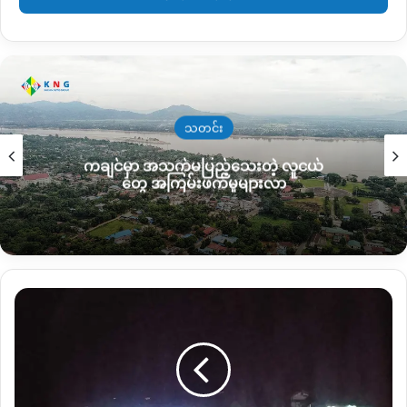
ဖမ်းဆီးခံလိုက်ရသည့် GTU ကျောင်းသား ၃ဦးသည် ယနေ့မနက်
၆နာရီခန့်တွင် ဖမ်းဆီးခံရခြင်းဖြစ်ကြောင်းလည်း သိရသည်။
“ပင်မသပိတ်စစ်ကြောင်းဘက်တော့ မလာဘဲနဲ့ မင်းအောင်လှိုင်
အသုဘ ဖိတ်စာဝေတဲ့ဘက်ကို တန်းသွားပြီး ဖမ်းတာဆိုတော့ ဒလန်
သတင်းပေးတွေကြောင့်ဘဲ နေမှာပါ။” ဟု ဒေသခံများကပြောသည်။
သတင်း
ကချင်မှာ အသက်မပြည့်သေးတဲ့ လူငယ်
အာဏာသိမ်းစစ်တပ်ကို ဆန့်ကျင်သော ကချင်ပြည်နယ်ရှိ ပြည်
တွေ အကြမ်းဖက်မှုများလာ
သူများသည် အာဏာသိမ်းစစ်တပ်၏ ဖမ်းဆီးခြင်းမခံရအောင် နည်း
လမ်းမျိုးစုံဖြင့် ဆက်လက် သပိတ်ဆင်နွဲနေကြောင်း သိရသည်။
Copy URL
မြစ်
ကြီး
နား
မြို့
တွင်
သံချပ်