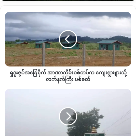
သို့သော်လည်း စစ်အာဏာသိမ်းမှုကို ဆန့်ကျင်သော လူထုဆန္ဒ
ဖော်ထုတ်မှုများတွင် ထိုခရစ်ယာန်ဂိုဏ်ပေါင်းစုံလည်း ပါဝင်ခဲ့ကြ
ရှ
သည်။
ဒူး
ဇွ
ပ်
အခြေစိုက်
Copy URL
အာဏာသိမ်း
စစ်တပ်
က
ကျေးရွာ
ရှဒူးဇွပ်အခြေစိုက် အာဏာသိမ်းစစ်တပ်က ကျေးရွာများသို့
များ
သို့
လက်နက်ကြီး ပစ်ခတ်
လက်နက်ကြီး
ပစ်ခတ်
မိုးကောင်း
မြို့
NLD
ပါတီဝင်
၃
ဦး
ဖမ်းဆီး