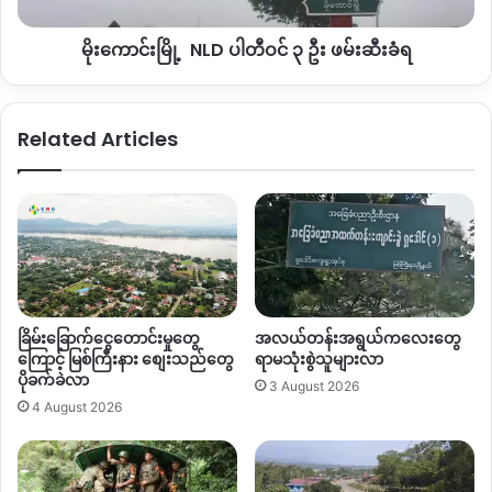
ခံရ
မိုးကောင်းမြို့ NLD ပါတီဝင် ၃ ဦး ဖမ်းဆီးခံရ
Related Articles
ခြိမ်းခြောက်ငွေတောင်းမှုတွေ
အလယ်တန်းအရွယ်ကလေးတွေ
ကြောင့် မြစ်ကြီးနား စျေးသည်တွေ
ရာမသုံးစွဲသူများလာ
ပိုခက်ခဲလာ
3 August 2026
4 August 2026