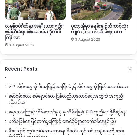
လမုန်ဇွပ်ဂိတ်မှာ အမျိုးသား ၅ ဦး
ပူတာအိုမှာ ခရမ်းချဉ်သီးတစ်လုံး
ဖမ်းဆီးခံရ၊ စစ်ဆေးရေး ပိုတင်း
ကျပ် ၁,၀၀၀ အထိ ဈေးတက်
ကြပ်လာ
3 August 2026
3 August 2026
Recent Posts
VIP လိုင်းတွေကို မီးအပြည့်ပေးပြီး ပုံမှန်လိုင်းတွေကို ဖြတ်တောက်ထား
မော်ဝမ်းလေး စစ်ရှောင်တွေ ပြန်လည်ထူထောင်ရေးအတွက် အကူညီ
လိုအပ်နေ
ရေဘေးကြောင့် အိမ်ထောင်စု ၇ စု အိမ်ခြေမဲ့၊ KIO ကူညီပေးဖို့စီစဉ်နေ
မလိခမြစ်ရေမြင့်တက်မှုကြောင့် နောင်ခိုင်ရွာတဝက်ခန့်ရေနစ်မြှပ်
မိုးကြောင့် ကွင်းလမ်းသွားလာရေး ပိုခက်၊ ကုန်တင်ယာဉ်တွေကို ဆင်၊