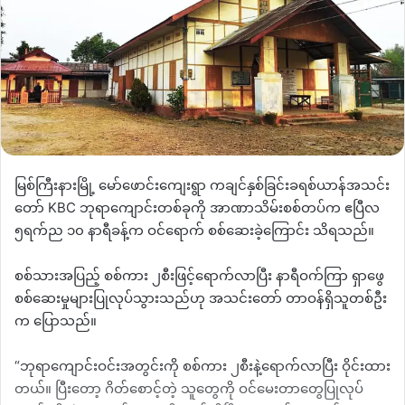
မြစ်ကြီးနားမြို့ မော်ဖောင်းကျေးရွာ ကချင်နှစ်ခြင်းခရစ်ယာန်အသင်း
တော် KBC ဘုရာကျောင်းတစ်ခုကို အာဏာသိမ်းစစ်တပ်က ဧပြီလ
၅ရက်ည ၁၀ နာရီခန့်က ဝင်ရောက် စစ်ဆေးခဲ့ကြောင်း သိရသည်။
စစ်သားအပြည့် စစ်ကား ၂စီးဖြင့်ရောက်လာပြီး နာရီဝက်ကြာ ရှာဖွေ
စစ်ဆေးမှုများပြုလုပ်သွားသည်ဟု အသင်းတော် တာဝန်ရှိသူတစ်ဦး
က ပြောသည်။
“ဘုရာကျောင်းဝင်းအတွင်းကို စစ်ကား ၂စီးနဲ့ရောက်လာပြီး ဝိုင်းထား
တယ်။ ပြီးတော့ ဂိတ်စောင့်တဲ့ သူတွေကို ဝင်မေးတာတွေပြုလုပ်