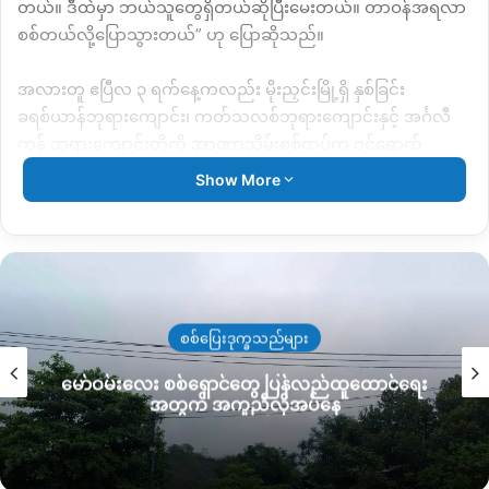
တယ်။ ဒီထဲမှာ ဘယ်သူတွေရှိတယ်ဆိုပြီးမေးတယ်။ တာဝန်အရလာ
စစ်တယ်လို့ပြောသွားတယ်” ဟု ပြောဆိုသည်။
အလားတူ ဧပြီလ ၃ ရက်နေ့ကလည်း မိုးညှင်းမြို့ရှိ နှစ်ခြင်း
ခရစ်ယာန်ဘုရားကျောင်း၊ ကတ်သလစ်ဘုရားကျောင်းနှင့် အင်္ဂလီ
ကန် ဘုရားကျောင်းတို့ကို အာဏာသိမ်းစစ်တပ်က ဝင်ရောက်
စစ်ဆေးခဲ့သည်ဟု အသင်းတော်တာဝန်ရှိသူများထံမှ သိရသည်။
Show More
ပြီးခဲ့သည့် မတ်လ ၁၃ ရက်ည ၁၀ နာရီခန့်ကလည်း အာဏာသိမ်း
စစ်တပ်က စစ်ကား ၁၀ စီးဖြင့် ကချင်ခရစ်ယာန်ဓမ္မတက္ကသိုလ်
KTCS ကျောင်းဝန်းသို့ လာရောက်စစ်ဆေးခဲ့သည်။
အရပ်သားအစိုးရထံ အာဏာလုယူသော စစ်တပ်သည် အာဏာသိမ်း
စစ်ပြေးဒုက္ခသည်များ
ပြီး ၁ ရက်အကြာ ဖေဖော်ဝါရီလ ၂ ရက်နေ့တွင် ပထမဆုံး
မော်ဝမ်းလေး စစ်ရှောင်တွေ ပြန်လည်ထူထောင်ရေး
ခရစ်ယာန်ဂိုဏ်းပေါင်းစုံပါဝင်သော မြစ်ကြီးနားခရစ်ယာန်ကောင်စီ
အတွက် အကူညီလိုအပ်နေ
MCC ကိုခေါ်ယူကာ
အာဏာသိမ်းသည့်ဖြစ်စဉ်
ကို ပြောပြခဲ့သည်ဟု
သိရသည်။