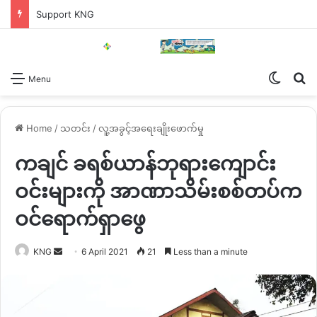
Support KNG
Switch
Se
Menu
Home
/
သတင်း
/
လူ့အခွင့်အရေးချိုးဖောက်မှု
ကချင် ခရစ်ယာန်ဘုရားကျောင်း
ဝင်းများကို အာဏာသိမ်းစစ်တပ်က
ဝင်ရောက်ရှာဖွေ
Send
KNG
6 April 2021
21
Less than a minute
an
email