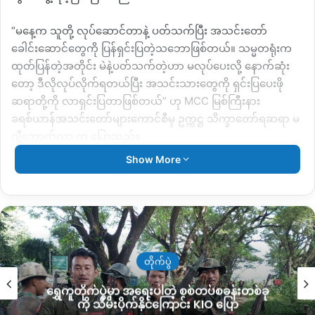
“မနေ့က သူတို့ လုပ်ဆောင်တာနဲ့ ပတ်သက်ပြီး အသင်းတော်
ခေါင်းဆောင်တွေကို ပြန်ရှင်းပြတဲ့သဘောဖြစ်တယ်။ သမ္မတရုံးက
ထုတ်ပြန်တဲ့အတိုင်း မဲနဲ့ပတ်သက်တဲ့ဟာ မလုပ်ပေးလို့ နောက်ဆုံး
တော့ ဒီလိုလုပ်လိုက်ရတယ်ပြီး အသင်းသားတွေကို ရှင်းပြပေးဖို
ဆရာတို့ကို လာရှင်းပြတာဖြစ်တယ်” ဟု MCC မြစ်ကြီးနား
ခရစ်ယာန်အသင်းတော်များကောင်စီမှ ဥက္ကဋ္ဌ သိက္ခာတော်ရဆရာ မ
ဂျီဘောက်လာ က ပြောသည်။
Show More
တပ်မတော်ဖက်မှ အရေးပေါ်အခြေအနေကို ၁ နှစ်ဟု ကြေညာ
သော်လည်း တတ်နိုင်သမျှ အာဏာပြန်လည်လွှဲပြောင်းပေးခြင်းကို
အမြန်ပြုလုပ်ပေးရန် တောင်းဆိုမှုများလည်းရှိခဲ့ကြောင်း သိရသည်။
ရွေးကောက်ပွဲ မဲစာရင်းမသမာမှုများဖြစ်နိုင်သည်ဟူသော စွပ်စွဲချက်
နှင့်အတူ အစိုးရကို တောင်းဆိုထားသည့်အချက်များ လိုက်လျောခဲ့
မြေယာနှင့် သဘာဝပတ်ဝန်းကျင်
ခြင်းမရှိခြင်းကြောင့်ဟုဆိုကာ တပ်မတော်က ဖေဖော်ဝါရီလ ၁ ရက်
လယ်ယာမြေထဲရွှေတူးဖော်နေတာကို ရပ်တန့်ပေးဖို့
နေ့တွင် နိုင်ငံတော်၏ အာဏာကို သိမ်းယူလိုက်သည်။
ဒေသခံတွေတောင်းဆိုနေ