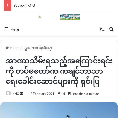
Support KNG
Switch
Se
Menu
Home
/
ရွေးကောက်ပွဲဆိုင်ရာ
အာဏာသိမ်းရသည့်အကြောင်းရင်း
ကို တပ်မတော်က ကချင်ဘာသာ
ရေးခေါင်းဆောင်များကို ရှင်းပြ
Send
KNG
2 February 2021
14
Less than a minute
an
email