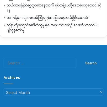
လယ်ယာမြေထဲရွှေတူးဖော်နေတာကို ရပ်တန့်ပေးဖို့ဒေသခံတွေတောင်းဆို
နေ
ဖားကန့်မှာ ရေဘေးထပ်ကြုံရတဲ့အခြေအနေဘယ်ရှိရှိနေသလဲ။
ဘုန်းကြီးကျောင်းပေါက်ကွဲမှုဖြစ် အရပ်သားတစ်ဦးသေ၊သံဃာတစ်ပါး
ပျံလွန်တော်မူ
Search
for:
Archives
Archives