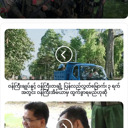
တစ်ဆက်တည်း အမျိုးသားဒီမိုကရေစီအဖွဲ့ချုပ်ပါတီ NLD ထိပ်သီး
ခေါင်းဆောင်အဆင့်မှ မြို့နယ်အဆင့် ခေါင်းဆောင်များအထိ
အပြင်၊ အစိုးရဝန်ကြီးချုပ်နှင့် ဝန်ကြီးများအားလုံးကို တပ်မတော်က
ထိန်းသိမ်းခဲ့သည်။
ဝန်ကြီးချုပ်
နှင့်
သို့သော် ယနေ့ နေ့လည်ပိုင်းအတွင် အများစုပြန်လည်လွှတ်မြောက်
ဝန်ကြီး
လာပြီဖြစ်သည်။
တချို့
ပြန်လည်
လွှတ်
တပ်မတော်၏ နိုင်ငံတော်အာဏာသိမ်းယူမှုနှင့် ပတ်သက်ပြီး
မြောက်၊
ကချင်ပြည်နယ်ရှိ ကချင်လွတ်လပ်ရေးအဖွဲ့ KIO ဘက်က ၎င်းတို့၏
၃
သဘောထားကို ထုတ်ပြန်ခြင်းမရှိသေးသည်ကို တွေ့ရသည်။
ရက်
ဝန်ကြီးချုပ်နှင့် ဝန်ကြီးတချို့ ပြန်လည်လွှတ်မြောက်၊ ၃ ရက်
အတွင်း
ဝန်ကြီး
အတွင်း ဝန်ကြီးအိမ်ယာမှ ထွက်ခွာရမည်ဟုဆို
အိမ်
Copy URL
ယာ
အာဏာသိမ်း
မှ
ပြီး
ထွက်
နောက်
ခွာ
ကချင်ပြည်နယ်
ရ
စီမံ