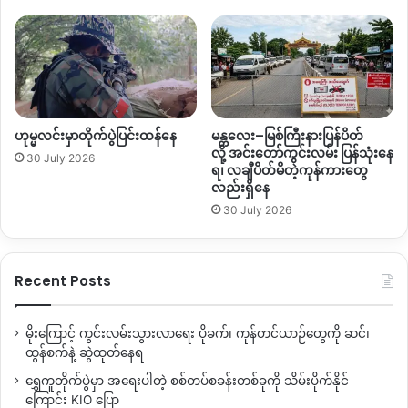
ဟုမ္မလင်းမှာတိုက်ပွဲပြင်းထန်နေ
မန္တလေး–မြစ်ကြီးနားပြန်ပိတ်
လို့ အင်းတော်ကွင်းလမ်း ပြန်သုံးနေ
30 July 2026
ရ၊ လချီပိတ်မိတဲ့ကုန်ကားတွေ
လည်းရှိနေ
30 July 2026
Recent Posts
မိုးကြောင့် ကွင်းလမ်းသွားလာရေး ပိုခက်၊ ကုန်တင်ယာဉ်တွေကို ဆင်၊
ထွန်စက်နဲ့ ဆွဲထုတ်နေရ
ရွှေကူတိုက်ပွဲမှာ အရေးပါတဲ့ စစ်တပ်စခန်းတစ်ခုကို သိမ်းပိုက်နိုင်
ကြောင်း KIO ပြော