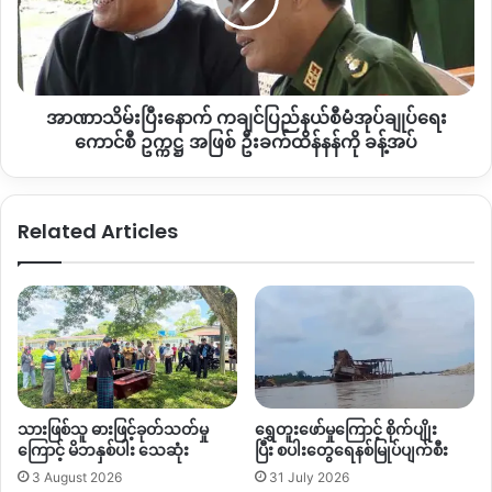
မည်
အုပ်ချုပ်
ဟု
ရေး
ဆို
ကောင်စီ
ဥက္ကဋ္ဌ
အာဏာသိမ်းပြီးနောက် ကချင်ပြည်နယ်စီမံအုပ်ချုပ်ရေး
အဖြစ်
ဦးခက်
ကောင်စီ ဥက္ကဋ္ဌ အဖြစ် ဦးခက်ထိန်နန်ကို ခန့်အပ်
ထိန်
နန်
ကို
Related Articles
ခန့်အပ်
သားဖြစ်သူ ဓားဖြင့်ခုတ်သတ်မှု
ရွှေတူးဖော်မှုကြောင့် စိုက်ပျိုး
ကြောင့် မိဘနှစ်ပါး သေဆုံး
ပြီး စပါးတွေရေနစ်မြုပ်ပျက်စီး
3 August 2026
31 July 2026