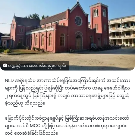
တွေ့ဆုံခဲ့သော အောင်းနန်းဘုရားကျောင်း
NLD အစိုးရထံမှ အာဏာသိမ်းရခြင်းအကြောင်းရင်းကို အသင်းသား
များကို ပြန်လည်ရှင်းပြရန်ဆိုပြီး တပ်မတော်က ယနေ့ ဖေဖော်ဝါရီလ
၂ ရက်နေ့တွင် မြစ်ကြီးနားရှိ ကချင် ဘာသာရေးအဖွဲ့များဖြင့် တွေ့ဆုံ
ခဲ့သည်ဟု သိရသည်။
မြောက်ပိုင်းတိုင်းစစ်ဌာနချုပ်နှင့် မြစ်ကြီးနားခရစ်ယာန်အသင်းတော်
များကောင်စီ MCC တို့ ဖြင့် အောင်နန်းကတ်သလစ်ဘုရားကျောင်း
တွင် တွေ့ဆုံခဲ့ခြင်းဖြစ်သည်။