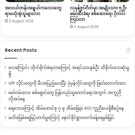
အလယ်တန်းအရွယ်ကလေးတွေ
လမုန်ဇွပ်ဂိတ်မှာ အမျိုးသား ၅ ဦး
ရာမသုံးစွဲသူများလာ
ဖမ်းဆီးခံရ၊ စစ်ဆေးရေး ပိုတင်း
ကြပ်လာ
3 August 2026
3 August 2026
Recent Posts
လေကြောင်း တိုက်ခိုက်ခံရတာကြောင့် အရပ်သားနှစ်ဦး ထိခိုက်၊သေဆုံးမှု
ရှိ
VIP လိုင်းတွေကို မီးအပြည့်ပေးပြီး ပုံမှန်လိုင်းတွေကို ဖြတ်တောက်ထား
မော်ဝမ်းလေး စစ်ရှောင်တွေ ပြန်လည်ထူထောင်ရေးအတွက် အကူညီ
လိုအပ်နေ
ရေဘေးကြောင့် အိမ်ထောင်စု ၇ စု အိမ်ခြေမဲ့၊ KIO ကူညီပေးဖို့စီစဉ်နေ
မလိခမြစ်ရေမြင့်တက်မှုကြောင့် နောင်ခိုင်ရွာတဝက်ခန့်ရေနစ်မြှပ်