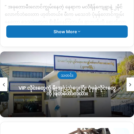
” အခုတောမီးလောင်ကျွမ်းနေတဲ့ နေရာက မလိရိန်ကျေရွာနဲ့ ၂မိုင်
လောက်ဘဲဝေးတာ ဟုတ်တယ်။ မီးက မသေဘဲ ပုံမှန်လောင်ကျွမ်း
နေတော့ ဒေသခံတွေက စိုးရိမ်နေကြတယ်။ ရွာဘက်ကို ရောက်လာ
မှာလည်း စိုးရိမ်တယ်။ နောက်ပြီး အဲ့နေရာက သူတို့ရဲ့ စားကျက်မြေ
Show More
ဖြစ်သလို အဲ့ထဲမှာ တောင်ယာအခင်းတွင်လည်းရှိတယ်”ဟု ပြောဆို
သည်။
ယခုတောမီးလောင်ကျွမ်းသည့်နေရာတွင် သစ်တောကြိုးပင်ကာ
ကွယ်တောလည်း ပါဝင်နေသည့်အတွက် တောရိုင်းတိရိစ္ဆာန်များ
မျိုးသုန်းပျက်စီးသွားမည်ကိုလည်း စိုးရိမ်နေကြသည်။
သတင်း
VIP လိုင်းတွေကို မီးအပြည့်ပေးပြီး ပုံမှန်လိုင်းတွေ
ပူတာအိုမြို့နယ်ရှိ သစ်တောဌာနဝန်ထမ်းများကလည်း CDM
ကို ဖြတ်တောက်ထား
လှုပ်ရှားမှုတွင် ပါဝင်သွားသောကြောင့် အဆိုပါ မီးလောင်နေမှုကို
ငြိမ်းသတ်မည့်သူ မရှိသေးကြောင်း သိရသည်။
Copy URL
အာဏာသိမ်း