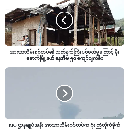
စစ်တပ်၏
လက်နက်ကြီး
ပစ်ခတ်
မှု
ကြောင့်
မိုး
မောက်
မြို့နယ်
အာဏာသိမ်းစစ်တပ်၏ လက်နက်ကြီးပစ်ခတ်မှုကြောင့် မိုး
နေအိမ်
၅၀
မောက်မြို့နယ် နေအိမ် ၅၀ ကျော်ပျက်စီး
ကျော်
ပျက်စီး
KIO
ဌာနချုပ်
အနီး
အာဏာသိမ်း
စစ်တပ်
က
ဗုံးကြဲ
တိုက်ခိုက်
KIO ဌာနချုပ်အနီး အာဏာသိမ်းစစ်တပ်က ဗုံးကြဲတိုက်ခိုက်