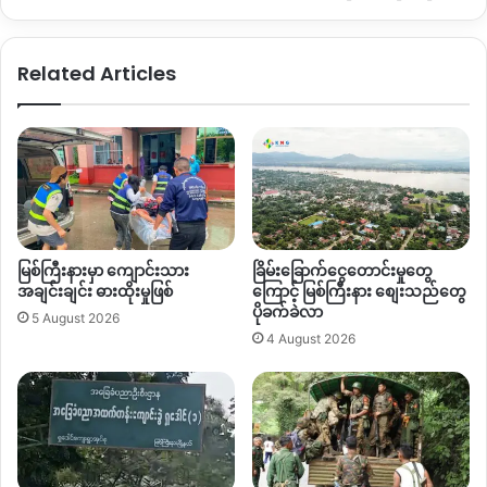
Related Articles
မြစ်ကြီးနားမှာ ကျောင်းသား
ခြိမ်းခြောက်ငွေတောင်းမှုတွေ
အချင်းချင်း ဓားထိုးမှုဖြစ်
ကြောင့် မြစ်ကြီးနား စျေးသည်တွေ
ပိုခက်ခဲလာ
5 August 2026
4 August 2026