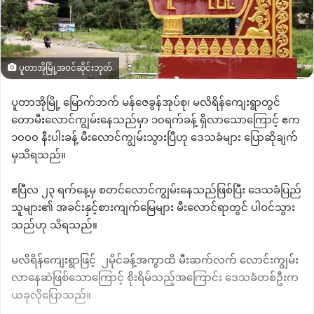
ပူတာအိုမြို့အဝင်ဆိုင်းဘုတ်
ပူတာအိုမြို့ ​မြောက်ဘက် မန်ဇေခွန်အုပ်စု၊ မလိရိန်ကျေးရွာတွင်
တောမီးလောင်ကျွမ်းနေသည်မှာ ၁၀ရက်ခန့် ရှိလာသောကြောင့် ဧက
၁၀၀၀ နီးပါးခန့် မီးလောင်ကျွမ်းသွားပြီဟု ဒေသခံများ ပြောဆိုချက်
မှသိရသည်။
ဧပြီလ ၂၃ ရက်နေ့မှ စတင်လောင်ကျွမ်းနေသည်ဖြစ်ပြီး ဒေသခံပြည်
သူများ၏ အခင်းနှင့်စားကျက်မြေများ မီးလောင်ရာတွင် ပါဝင်သွား
သည်ဟု သိရသည်။
မလိရိန်ကျေးရွာဖြင့် ၂မိုင်ခန့်အကွာထိ မီးဆက်လက် လောင်းကျွမ်း
လာနေဆဲဖြစ်သောကြောင့် စိုးရိမ်သည့်အကြောင်း ဒေသခံတစ်ဦးက
ယခုလိုပြောသည်။