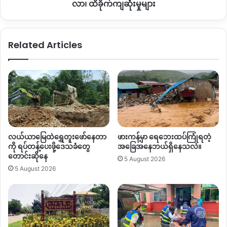
တက်
လာ၊ ထိခိုက်ကျဆုံးမှုများ
လာ၊
ထိခိုက်ကျဆုံးမှု
များ
Related Articles
လယ်ယာမြေထဲရွှေတူးဖော်နေတာ
ဖားကန့်မှာ ရေဘေးထပ်ကြုံရတဲ့
ကို ရပ်တန့်ပေးဖို့ဒေသခံတွေ
အခြေအနေဘယ်ရှိနေသလဲ။
တောင်းဆိုနေ
5 August 2026
5 August 2026