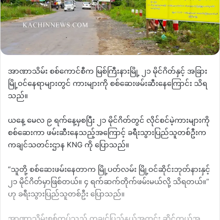
အာဏာသိမ်း စစ်ကောင်စီက မြစ်ကြီးနားမြို့ ၂၁ မိုင်ဂိတ်နှင့် အခြား
မြို့ဝင်နေရာများတွင် ကားများကို စစ်ဆေးဖမ်းဆီးနေကြောင်း သိရ
သည်။
ယနေ့ မေလ ၉ ရက်နေ့မှစပြီး ၂၁ မိုင်ဂိတ်တွင် လိုင်စင်မဲ့ကားများကို
စစ်ဆေးကာ ဖမ်းဆီးနေသည့်အကြောင့် ခရီးသွားပြည်သူတစ်ဦးက
ကချင်သတင်းဌာန KNG ကို ပြောသည်။
“သူတို့ စစ်ဆေးဖမ်းနေတာက မြို့ပတ်လမ်း မြို့ဝင်ဆိုင်းဘုတ်နားနှင့်
၂၁ မိုင်ဂိတ်မှာဖြစ်တယ်။ ၄ ရက်ဆက်တိုက်ဖမ်းမယ်လို့ သိရတယ်။”
ဟု ခရီးသွားပြည်သူတစ်ဦး ပြောသည်။
အာဏာသိမ်းစစ်တပ်သည် ကချင်ပြည်နယ်အတွင်း ဆိုင်ကယ်အ