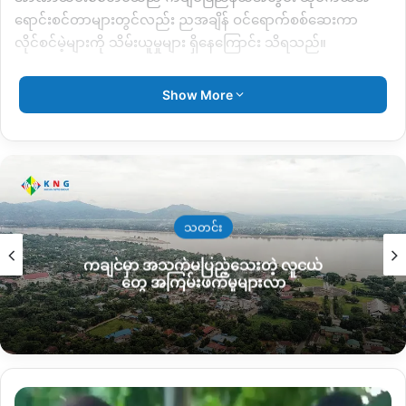
ရောင်းစင်တာများတွင်လည်း ညအချိန် ဝင်ရောက်စစ်ဆေးကာ
လိုင်စင်မဲ့များကို သိမ်းယူမှုများ ရှိနေကြောင်း သိရသည်။
Show More
Copy URL
သတင်း
ကချင်မှာ အသက်မပြည့်သေးတဲ့ လူငယ်
တွေ အကြမ်းဖက်မှုများလာ
စစ်တပ်