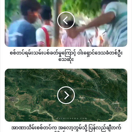
ရမ်း
သမ်း
ပစ်ခတ်
မှု
ကြောင့်
ဝါး
ရှောင်
ဒေသခံ
စစ်တပ်ရမ်းသမ်းပစ်ခတ်မှုကြောင့် ဝါးရှောင်ဒေသခံတစ်ဦး
တစ်
ဦး
သေဆုံး
သေဆုံး
အာဏာသိမ်း
စစ်တပ်
က
အ
လော့
ဘွ
မ်
သို့
ပြန်လည်
အာဏာသိမ်းစစ်တပ်က အလော့ဘွမ်သို့ ပြန်လည်ချီတက်
ချီ