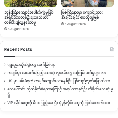
ဘုန်းကြီးကျောင်းပေါက်ကွဲမှုဖြစ်
မြစ်ကြီးနားမှာ ကျောင်းသား
အရပ်သားတစ်ဦးသေ၊သံဃာ
အချင်းချင်း ဓားထိုးမှုဖြစ်
တစ်ပါးပျံလွန်တော်မူ
5 August 2026
5 August 2026
Recent Posts
ရွှေကူမှာတိုက်ပွဲတွေ ဆက်ဖြစ်နေ
ကချင်မှာ အသက်မပြည့်သေးတဲ့ လူငယ်တွေ အကြမ်းဖက်မှုများလာ
US မှာ ဖမ်းခံရတဲ့ ကချင်ကျောင်းသားနှစ်ဦး ပြန်လည်လွတ်မြောက်လာ
လေကြောင်း တိုက်ခိုက်ခံရတာကြောင့် အရပ်သားနှစ်ဦး ထိခိုက်၊သေဆုံးမှု
ရှိ
VIP လိုင်းတွေကို မီးအပြည့်ပေးပြီး ပုံမှန်လိုင်းတွေကို ဖြတ်တောက်ထား