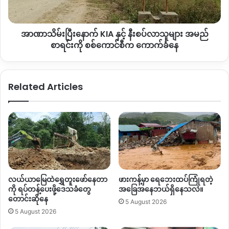
လာ
သူများ
အမည်
အာဏာသိမ်းပြီးနောက် KIA နှင့် နီးစပ်လာသူများ အမည်
စာရင်း
ကို
စာရင်းကို စစ်ကောင်စီက ကောက်ခံနေ
စစ်
ကောင်စီ
က
Related Articles
ကောက်ခံ
နေ
လယ်ယာမြေထဲရွှေတူးဖော်နေတာ
ဖားကန့်မှာ ရေဘေးထပ်ကြုံရတဲ့
ကို ရပ်တန့်ပေးဖို့ဒေသခံတွေ
အခြေအနေဘယ်ရှိနေသလဲ။
တောင်းဆိုနေ
5 August 2026
5 August 2026