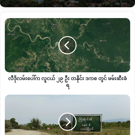
လီ
ဒို
လမ်း
ပေါ်
က
လူငယ်
၂၉
ဦး
တ
လီဒိုလမ်းပေါ်က လူငယ် ၂၉ ဦး တနိုင်း ဒကစ တွင် ဖမ်းဆီးခံ
နိုင်း
ဒကစ
ရ
တွင်
ဖမ်းဆီး
အာဏာသိမ်း
ခံရ
ပြီး
နောက်
KIA
နှင့်
နီးစပ်