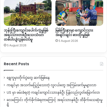
ဘုန်းကြီးကျောင်းပေါက်ကွဲမှုဖြစ်
မြစ်ကြီးနားမှာ ကျောင်းသား
အရပ်သားတစ်ဦးသေ၊သံဃာ
အချင်းချင်း ဓားထိုးမှုဖြစ်
တစ်ပါးပျံလွန်တော်မူ
5 August 2026
5 August 2026
Recent Posts
ရွှေကူမှာတိုက်ပွဲတွေ ဆက်ဖြစ်နေ
ကချင်မှာ အသက်မပြည့်သေးတဲ့ လူငယ်တွေ အကြမ်းဖက်မှုများလာ
US မှာ ဖမ်းခံရတဲ့ ကချင်ကျောင်းသားနှစ်ဦး ပြန်လည်လွတ်မြောက်လာ
လေကြောင်း တိုက်ခိုက်ခံရတာကြောင့် အရပ်သားနှစ်ဦး ထိခိုက်၊သေဆုံးမှု
ရှိ