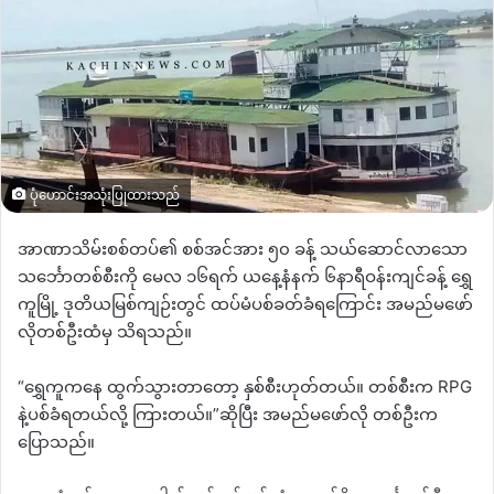
ပုံဟောင်းအသုံးပြုထားသည်
အာဏာသိမ်းစစ်တပ်၏ စစ်အင်အား ၅၀ ခန့် သယ်ဆောင်လာသော
သင်္ဘောတစ်စီးကို မေလ ၁၆ရက် ယနေ့နံနက် ၆နာရီဝန်းကျင်ခန့် ရွှေ
ကူမြို့ ဒုတိယမြစ်ကျဉ်းတွင် ထပ်မံပစ်ခတ်ခံရကြောင်း အမည်မဖော်
လိုတစ်ဦးထံမှ သိရသည်။
“ရွှေကူကနေ ထွက်သွားတာတော့ နှစ်စီးဟုတ်တယ်။ တစ်စီးက RPG
နဲ့ပစ်ခံရတယ်လို့ ကြားတယ်။”ဆိုပြီး အမည်မဖော်လို တစ်ဦးက
ပြောသည်။