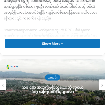
ယနေ့နံနက် ရွှေကူ ပေါက်တန်းနှင့် ပင်လုံ အမည်ရှိ သင်္ဘောနှစ်စီး
ထွက်ခွာခဲ့ပြီး စစ်သား ၅၀ဦး လက်နက် ခဲယမ်းပါဝင်သည့် ပင်လုံ
အမည်ရှိသင်္ဘောအပစ်ခံရပြီး ကျန်တစ်စီးအခြေအနေ မသိရသေး
ကြောင်း ၎င်းကဆက်ပြောသည်။
“အသေအပျောက်တော့ မသိရသေးဘူး အဲ RPG ပစ်ခံရတော့
သင်္ဘောကနေလည်း ဒီဘက်ကိုပြန်လှမ်းပစ်တယ်ကြားတယ်။” ဟု
အမည်မဖော်လိုတစ်ဦးကပြောသည်။
Show More
ယခုရက်ပိုင်း ရွှေကူမြစ်ကြောင်းဘက်တွင် စစ်ကောင်စီ သင်္ဘောများ
မကြာခဏပစ်ခတ်ခံနေရပြီး သင်္ဘောမှ ရိက္ခာသယ်ယူသည့် ကားများ
လည်း အပစ်ခံခဲ့ရသည်။
သတင်း
Copy URL
ကချင်မှာ အသက်မပြည့်သေးတဲ့ လူငယ်
တွေ အကြမ်းဖက်မှုများလာ