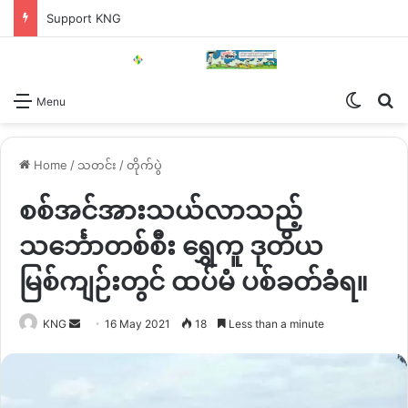
Support KNG
Switch
Se
Menu
Home
/
သတင်း
/
တိုက်ပွဲ
စစ်အင်အားသယ်လာသည့်
သင်္ဘောတစ်စီး ရွှေကူ ဒုတိယ
မြစ်ကျဉ်းတွင် ထပ်မံ ပစ်ခတ်ခံရ။
Send
KNG
16 May 2021
18
Less than a minute
an
email