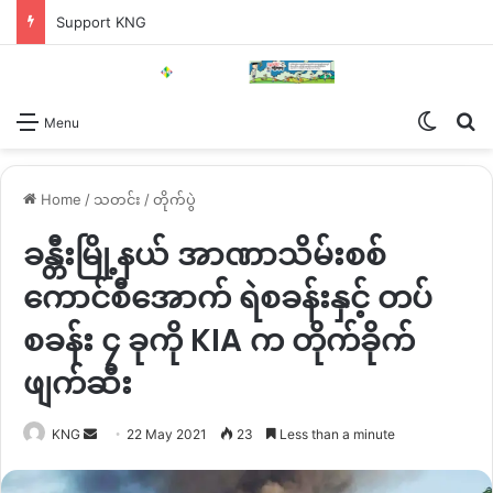
Support KNG
Switch
Se
Menu
Home
/
သတင်း
/
တိုက်ပွဲ
ခန္တီးမြို့နယ် အာဏာသိမ်းစစ်
ကောင်စီအောက် ရဲစခန်းနှင့် တပ်
စခန်း ၄ ခုကို KIA က တိုက်ခိုက်
ဖျက်ဆီး
Send
KNG
22 May 2021
23
Less than a minute
an
email