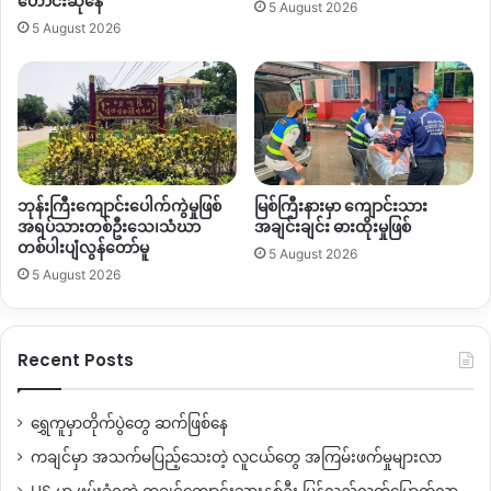
တောင်းဆိုနေ
5 August 2026
5 August 2026
ဘုန်းကြီးကျောင်းပေါက်ကွဲမှုဖြစ်
မြစ်ကြီးနားမှာ ကျောင်းသား
အရပ်သားတစ်ဦးသေ၊သံဃာ
အချင်းချင်း ဓားထိုးမှုဖြစ်
တစ်ပါးပျံလွန်တော်မူ
5 August 2026
5 August 2026
Recent Posts
ရွှေကူမှာတိုက်ပွဲတွေ ဆက်ဖြစ်နေ
ကချင်မှာ အသက်မပြည့်သေးတဲ့ လူငယ်တွေ အကြမ်းဖက်မှုများလာ
US မှာ ဖမ်းခံရတဲ့ ကချင်ကျောင်းသားနှစ်ဦး ပြန်လည်လွတ်မြောက်လာ