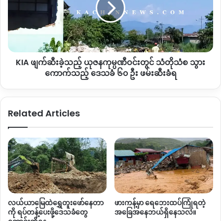
ယုဇန
ကုမ္ပဏီ
ဝင်း
တွင်
သံတိုသံစ
KIA ဖျက်ဆီးခဲ့သည့် ယုဇနကုမ္ပဏီဝင်းတွင် သံတိုသံစ သွား
သွား
ကောက်
ကောက်သည့် ဒေသခံ ၆၀ ဦး ဖမ်းဆီးခံရ
သည့်
ဒေသခံ
၆၀
Related Articles
ဦး
ဖမ်းဆီး
ခံရ
လယ်ယာမြေထဲရွှေတူးဖော်နေတာ
ဖားကန့်မှာ ရေဘေးထပ်ကြုံရတဲ့
ကို ရပ်တန့်ပေးဖို့ဒေသခံတွေ
အခြေအနေဘယ်ရှိနေသလဲ။