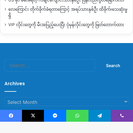
လေကြောင်း တိုက်ခိုက်ခံရတာကြောင့် အရပ်သားနှစ်ဦး ထိခိုက်၊သေဆုံးမှု
ရှိ
VIP လိုင်းတွေကို မီးအပြည့်ပေးပြီး ပုံမှန်လိုင်းတွေကို ဖြတ်တောက်ထား
Search
for:
Archives
Archives
Facebook
X
Messenger
WhatsApp
Telegram
Viber
© Copyright 2023, All Rights Reserved |
Kachin News Group