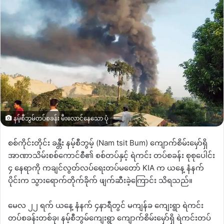
နမ့်စီဘွမ်တပ်စခန်း မီးလောင်နေသော ပုံ
စစ်ကိုင်းတိုင်း ခန္တီး နမ့်စီဘွမ့် (Nam tsit Bum) ကျောက်စိမ်းမှော်ရှိ
အာဏာသိမ်းစစ်ကောင်စီ၏ စစ်တပ်နှင့် ရဲကင်း တပ်စခန်း စုစုပေါင်း
၄ နေရာကို ကချင်လွတ်လပ်ရေးတပ်မတော် KIA က ယနေ့ နံနက်
ပိုင်းက သွားရောက်တိုက်ခိုက် ဖျက်ဆီးခဲ့ကြောင်း သိရသည်။
မေလ ၂၂ ရက် ယနေ့ နံနက် ၄နာရီတွင် မကျန်ခ ကျေးရွာ ရဲကင်း
တပ်စခန်းတစ်ခု၊ နမ့်စီဘွမ်ကျေးရွာ ကျောက်စိမ်းမှော်ရှိ ရဲကင်းတပ်