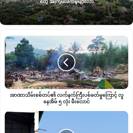
တွေ အကြမ်းဖက်မှုများလာ
ပစ်ခတ်မှုတွင် ရဲတပ်ဖွဲ့ဘက်မှ ၃ဦး ထက်မနည်း ထိခိုက်ဒဏ်ရာရရှိခဲ့
ပြီး ၂ဦးက ပွဲချင်းပြီး သေဆုံးသွားကြောင်း ဒေခံများပြောဆိုချက်မှ
သိရသည်။
နမ့်စီဘွမ်မှော်တွင် ထပ်မံဝင်ရောက်တိုက်ခိုက်ချိန်တွင်လည်း
အာဏာသိမ်း
အကြမ်းဖက်စစ်တပ်ဘက်မှ ထိခိုက်မှုများပြားနိုင်ကြောင်း ဒေသခံ
စစ်တပ်၏
များက ပြောဆိုနေကြသည်။
လက်နက်ကြီး
ပစ်ခတ်
မှု
မကျန်ခ (Machyang Hka) ကျေးရွာနှင့် နမ့်စီဘွမ့်ကျောက်စိမ်းမှော်
ကြောင့်
မှာ အကွာအဝေး ၁မိုင်ခန့်သာရှိပြီး မကျန်ခကျေးရွာသည် နမ့်စီးဘွမ့်
လူ
မှော်၏ အောက်ဘက်တွင်ရှိနေကြောင်း သိရသည်။
နေအိမ်
၅
အာဏာသိမ်းစစ်တပ်၏ လက်နက်ကြီးပစ်ခတ်မှုကြောင့် လူ
လုံး
မီးလောင်
နေအိမ် ၅ လုံး မီးလောင်
Copy URL
KIA
ဖျက်ဆီး
ခဲ့
သည့်