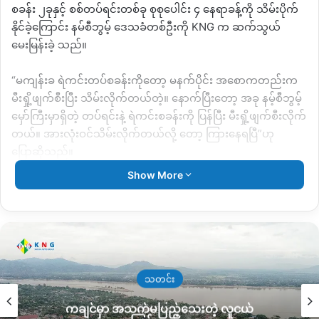
စခန်း ၂ခုနှင့် စစ်တပ်ရင်းတစ်ခု စုစုပေါင်း ၄ နေရာခန့်ကို သိမ်းပိုက်
နိုင်ခဲ့ကြောင်း နမ်စီဘွမ့် ဒေသခံတစ်ဦးကို KNG က ဆက်သွယ်
မေးမြန်းခဲ့ သည်။
“မကျန်းခ ရဲကင်းတပ်စခန်းကိုတော့ မနက်ပိုင်း အစောကတည်းက
မီးရှို့ဖျက်စီးပြီး သိမ်းလိုက်တယ်တဲ့။ နောက်ပြီးတော့ အခု နမ့်စီဘွမ့်
မှော်ကြီးမှာရှိတဲ့ တပ်ရင်းနဲ့ ရဲကင်းစခန်းကို ပြန်ပြီး မီးရှို့ဖျက်စီးလိုက်
တယ်။ အားလုံးဝင်သိမ်းလိုက်တယ်လို့ တော့ ကြားနေရပြီ”ဟု
ပြောဆိုသည်။
Show More
ကချင်လွတ်လပ်ရေးတပ်မတော် KIA တပ်မဟာ ၉ အောက် တပ်ရင်း
၃၁ အဖွဲ့က အဆိုပါတပ်စခန်းများကို တိုက်ခိုက်ဖျက်ဆီးခဲ့ပြီးနောက်
နံနက် ၆ နာရီ ဝန်းကျင်တွင် အာဏာသိမ်း စစ်တပ်က လေယာဉ် ၃ စီး
ဖြင့်လာရောက်တိုက်ခိုက်ခဲ့သည်ဟု သူက ဆက်ဆိုသည်။
မကျန်ခကျေးရွာ ရဲကင်းစခန်းအပြန်အလှန်တိုက်ပွဲဖြစ်ပွားရာတွင်
သတင်း
ပြည်သူ ၁ ဦး ထိခိုက်ဒဏ်ရာ ရရှိခဲ့သည်။
ကချင်မှာ အသက်မပြည့်သေးတဲ့ လူငယ်