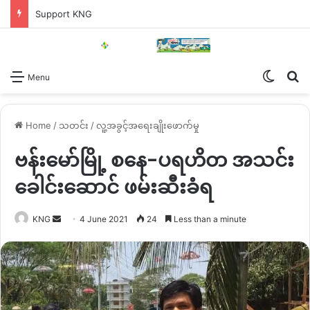
Support KNG
Switch
Se
Menu
Home
/
သတင်း
/
လူ့အခွင့်အရေးချိုးဖောက်မှု
ဗန်းမော်မြို့ စနေ-ပရဟိတ အသင်း
ခေါင်းဆောင် ဖမ်းဆီးခံရ
Send
KNG
4 June 2021
24
Less than a minute
an
email