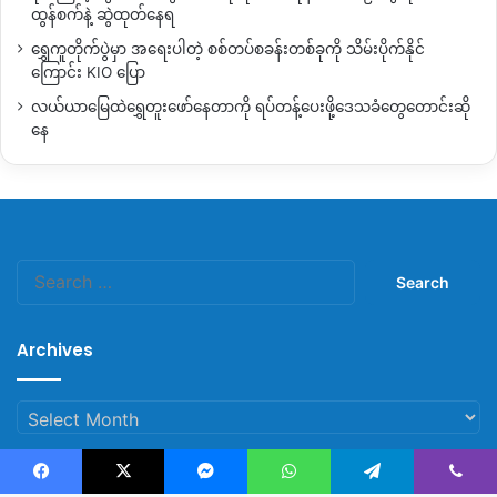
ထွန်စက်နဲ့ ဆွဲထုတ်နေရ
ရွှေကူတိုက်ပွဲမှာ အရေးပါတဲ့ စစ်တပ်စခန်းတစ်ခုကို သိမ်းပိုက်နိုင်
ကြောင်း KIO ပြော
လယ်ယာမြေထဲရွှေတူးဖော်နေတာကို ရပ်တန့်ပေးဖို့ဒေသခံတွေတောင်းဆို
နေ
Search
for:
Archives
Archives
Facebook
X
Messenger
WhatsApp
Telegram
Viber