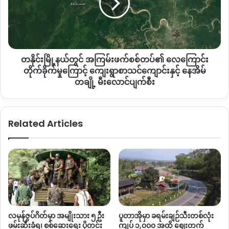
အကြမ်းဖက်
စစ်တပ်၏
လေကြောင်း
တိုက်ခိုက်
မှု
တနိုင်းမြို့နယ်တွင် အကြမ်းဖက်စစ်တပ်၏ လေကြောင်း
ကြောင့်
ကျေးရွာ
တိုက်ခိုက်မှုကြောင့် ကျေးရွာစာသင်ကျောင်းနှင့် နေအိမ်
စာသင်ကျောင်း
တချို့ မီးလောင်ပျက်စီး
နှင့်
နေအိမ်
တချို့
Related Articles
မီးလောင်
ပျက်စီး
လမုန်ဇွပ်ဂိတ်မှာ အမျိုးသား ၅ ဦး
ပူတာအိုမှာ ခရမ်းချဉ်သီးတစ်လုံး
ဖမ်းဆီးခံရ၊ စစ်ဆေးရေး ပိုတင်း
ကျပ် ၁,၀၀၀ အထိ ဈေးတက်