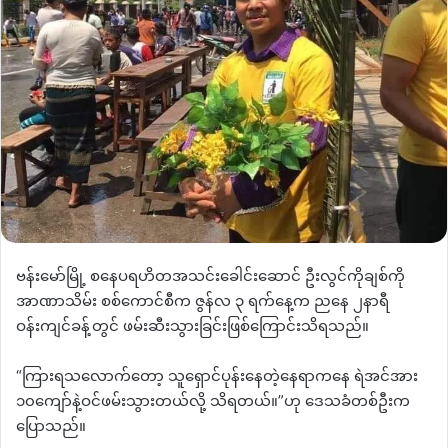
​ဗန်းမော်မြို့ စနေပရဟိတအသင်းခေါင်းဆောင် ဦးလွင်ကိုချစ်ကို
အာဏာသိမ်း စစ်ကောင်စီက ဇွန်လ ၃ ရက်နေ့က ညနေ ၂နာရီ
ဝန်းကျင်ခန့်တွင် ဖမ်းဆီးသွားခြင်းဖြစ်ကြောင်းသိရသည်။
“ကြားရသလောက်တော့ သူရှောင်ပုန်းနေတဲ့နေရာကနေ ရဲအင်အား
၁၀ကျော်နဲ့ဝင်ဖမ်းသွားတယ်လို့ သိရတယ်။”ဟု ဒေသခံတစ်ဦးက
ပြောသည်။