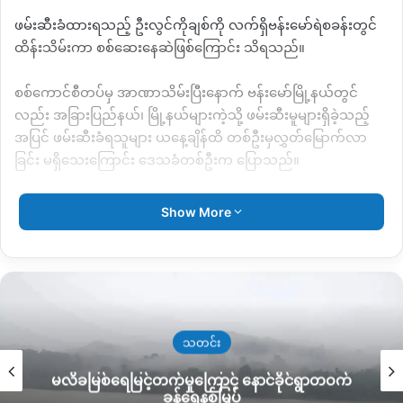
ဖမ်းဆီးခံထားရသည့် ဦးလွင်ကိုချစ်ကို လက်ရှိဗန်းမော်ရဲစခန်းတွင်
ထိန်းသိမ်းကာ စစ်ဆေးနေဆဲဖြစ်ကြောင်း သိရသည်။
စစ်ကောင်စီတပ်မှ အာဏာသိမ်းပြီးနောက် ဗန်းမော်မြို့နယ်တွင်
လည်း အခြားပြည်နယ်၊ မြို့နယ်များကဲ့သို့ ဖမ်းဆီးမူများရှိခဲ့သည့်
အပြင် ဖမ်းဆီးခံရသူများ ယနေ့ချိန်ထိ တစ်ဦးမှလွှတ်မြောက်လာ
ခြင်း မရှိသေးကြောင်း ဒေသခံတစ်ဦးက ပြောသည်။
“မြစ်ကြီးနားဘက်ဆို အစပိုင်း ဆန္ဒပြတဲ့ချိန်မှာ ဖမ်းခံရတဲ့သူတွေဆို
Show More
ရင် PCGရဲ့ အကူညီနဲ့လွှတ်လာတဲ့သူတွေ ရှိတယ်လို့ ကျနော်တို့
ကြားရတယ်။ ဒါပေမယ့် ကျနော်တို့ ဗန်းမော်က ဖမ်းဆီးခံထားရတဲ့
လူငယ်တွေ၊ တက်ကြွလှုပ်ရှားသူတွေ တစ်ယောက်မှ လွှတ်လာတာမ
ရှိဘူး။ တစ်ချို့ဆို မိသားစုနဲ့တွေ့ခွင့်မရတဲ့သူတွေတောင် ရှိတယ်။”
ဟု ဒေသခံတစ်ဦးက ပြောသည်။
သတင်း
ဗန်းမော်မြို့နယ်တွင် စစ်အာဏာသိမ်းပြီးနောက် ဖမ်းဆီး ခံရသူ ၃၀
မလိခမြစ်ရေမြင့်တက်မှုကြောင့် နောင်ခိုင်ရွာတဝက်
ဦးထက်မနည်း ရှိနေပြီ ဖြစ်သည်။
ခန့်ရေနစ်မြှပ်