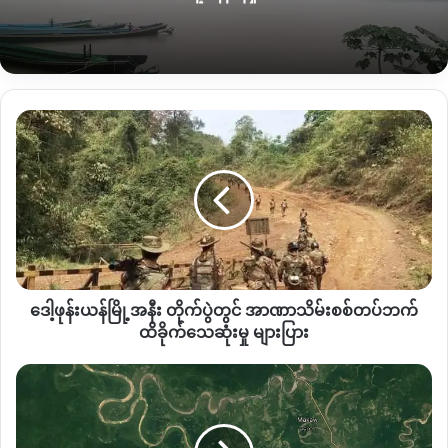
Copy URL
ဒေါ့
ဖုန်း
ယန်
မြို့
အနီး
တိုက်ပွဲ
တွင်
အာဏာသိမ်း
စစ်တပ်
ဒေါ့ဖုန်းယန်မြို့အနီး တိုက်ပွဲတွင် အာဏာသိမ်းစစ်တပ်ဘက်
ဘက်
ထိခိုက်
ထိခိုက်သေဆုံးမှု များပြား
သေဆုံး
မှု
တ
များပြား
နိုင်း
မြို့နယ်
တွင်