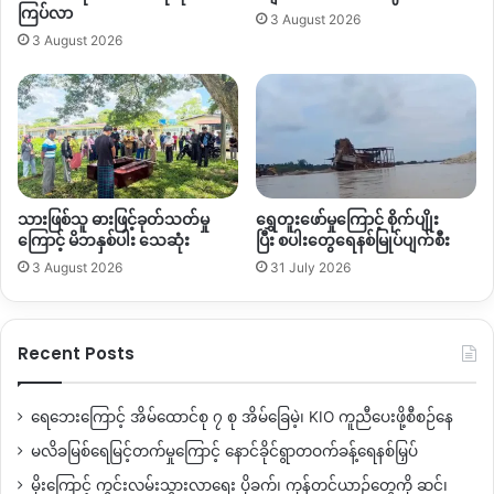
ကြပ်လာ
3 August 2026
3 August 2026
သားဖြစ်သူ ဓားဖြင့်ခုတ်သတ်မှု
ရွှေတူးဖော်မှုကြောင့် စိုက်ပျိုး
ကြောင့် မိဘနှစ်ပါး သေဆုံး
ပြီး စပါးတွေရေနစ်မြုပ်ပျက်စီး
3 August 2026
31 July 2026
Recent Posts
ရေဘေးကြောင့် အိမ်ထောင်စု ၇ စု အိမ်ခြေမဲ့၊ KIO ကူညီပေးဖို့စီစဉ်နေ
မလိခမြစ်ရေမြင့်တက်မှုကြောင့် နောင်ခိုင်ရွာတဝက်ခန့်ရေနစ်မြှပ်
မိုးကြောင့် ကွင်းလမ်းသွားလာရေး ပိုခက်၊ ကုန်တင်ယာဉ်တွေကို ဆင်၊