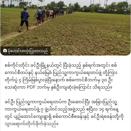
ပုံဟောင်းအသုံးပြုထားသည်
စစ်ကိုင်းတိုင်း ခင်ဦးမြို့နယ်တွင် ပြီးခဲ့သည့် နှစ်ရက်အတွင်း စစ်
ကောင်စီတပ်နှင့် နယ်မြေခံ ပြည်သူ့ကာကွယ်ရေးတပ်ဖွဲ့ တို့ကြား
တိုက်ပွဲ ၄ ကြိမ်ဖြစ်ပွားခဲ့ပြီးနောက် စစ်ကောင်စီဘက်မှ ၃၀ ဦး
သေဆုံးကာ PDF ဘက်မှ နှစ်ဦးကျဆုံးခဲ့ကြောင်း သိရသည်။
ခင်ဦး ပြည်သူ့ကာကွယ်ရေးတပ်က ဦးဆောင်ပြီး အခြားပြည်သူ့
ကာကွယ်ရေးတပ်ဖွဲ့ ၇ ဖွဲ့ပါဝင်သည့်အဖွဲ့သည် ဧပြီလ ၁၄ ရက်နေ့
တွင် ပျဥ်ထောင်ကျေးရွာရှိ စစ်ကောင်စီစခန်းနှင့် ခင်ဦးရဲစခန်းတို့ကို
သွားရောက်တိုက်ခိုက်ခဲ့သည်။