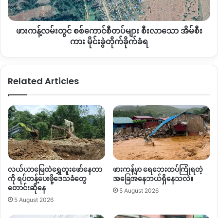
တွေ့
စီး
လာ
ဖားကန့်လမ်းတွင် စစ်ကောင်စီတပ်များ စီးလာသော အိမ်စီး
သော
အိမ်
ကား မိုင်းခွဲတိုက်ခိုက်ခံရ
စီး
ကား
မိုင်း
Related Articles
ခွဲ
တိုက်ခိုက်
ခံရ
လယ်ယာမြေထဲရွှေတူးဖော်နေတာ
ဖားကန့်မှာ ရေဘေးထပ်ကြုံရတဲ့
ကို ရပ်တန့်ပေးဖို့ဒေသခံတွေ
အခြေအနေဘယ်ရှိနေသလဲ။
တောင်းဆိုနေ
5 August 2026
5 August 2026