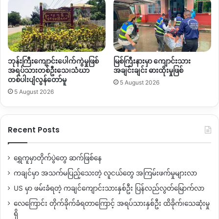
ဘုန်းကြီးကျောင်းပေါက်ကွဲမှုဖြစ်
မြစ်ကြီးနားမှာ ကျောင်းသား
အရပ်သားတစ်ဦးသေ၊သံဃာ
အချင်းချင်း ဓားထိုးမှုဖြစ်
တစ်ပါးပျံလွန်တော်မူ
5 August 2026
5 August 2026
Recent Posts
ရွှေကူမှာတိုက်ပွဲတွေ ဆက်ဖြစ်နေ
ကချင်မှာ အသက်မပြည့်သေးတဲ့ လူငယ်တွေ အကြမ်းဖက်မှုများလာ
US မှာ ဖမ်းခံရတဲ့ ကချင်ကျောင်းသားနှစ်ဦး ပြန်လည်လွတ်မြောက်လာ
လေကြောင်း တိုက်ခိုက်ခံရတာကြောင့် အရပ်သားနှစ်ဦး ထိခိုက်၊သေဆုံးမှု
ရှိ