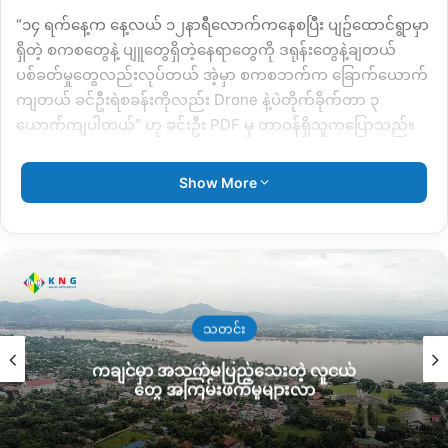
“၁၄ ရက်နေ့က နေ့လယ် ၁၂နာရီလောက်ကနေစပြီး ပျဥ်ထောင်ရွာမှာ
ရှိတဲ့ စကစတွေနဲ့ ပျူတွေရှိတဲ့နေရာတွေကို ဒရုန်းတွေနဲ့ချတယ်
ပစ်ခတ်မှုတွေလည်းလုပ်တယ် အဲ့မှာ စကစဘက်က ခြောက်ယောက်
ကျတယ် ခင်ဦးရဲစခန်းကိုလည်း Drone နဲ့ပဲတိုက်ခိုက်တာ ၃
ယောက်ကျပါတယ်” ဟု ခင်းဦး PDF မှ တာဝန်ရှိသူကပြောသည်။
အလားတူ ဧပြီလ ၁၅ ရက်နေ့က ဖြစ်ပွားခဲ့သည့် ပျဥ်ထောင်ကျေးရွာ
Show More
စစ်ကောင်စီတပ်နှင့် ပျူစောထီးများ ရှိရာ နေရာများကို သွားရောက်
တိုက်ခိုက်ခဲ့မှုတွင်လည်း စစ်ကောင်စီတပ်ဘက်က ၉ ဦး သေဆုံးခဲ့ပြီး
ရွာသစ်ကုန်း ကျေးရွာအနီး ထိတွေ့တိုက်ပွဲတွင် စစ်ကောင်စီဘက်က
၁၂ ဦးသေဆုံးခဲ့ကြောင်း သိရသည်။
“မနေ့ကတိုက်ပွဲမှာတော့ ကျနော်တို့ PDF ဘက်က ကျဆုံးတာမရှိခဲ့
သတင်း
ပေမယ့် ခြောက်ယောက်ဒဏ်ရာရခဲ့ပါတယ် ဟိုတစ်နေ့ကပေါ့ သင်္ကြန်
ကချင်မှာ အသက်မပြည့်သေးတဲ့ လူငယ်
အကျနေ့ကတော့ ကျနော်တို့ဘက်က ၂ယောက်ကျတယ်”ဟု အဖွဲ့
တွေ အကြမ်းဖက်မှုများလာ
ခေါင်းဆောင်က ပြောသည်။