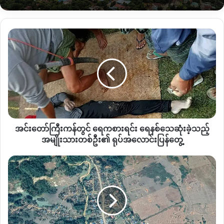
နှစ်ရက်အတွင်း တိုက်ပွဲလေးကြိမ်တွင် စစ်ကောင်စီတပ်ဘက်က ၃၀
တိတိသေဆုံးခဲ့ကြောင်း ခင်ဦး PDF က ပြုစုထားသည့်စာရင်းအရ
သိရသည်။
အင်း
တော်
လတ်တလောတွင် ခင်ဦးမြို့နယ်က ပျဥ်ထောင်ရွာ၊ ရွာသစ်ကြီး၊ မ
ကြီး
ဒေါင်းလှရွာနဲ့ မဂျီးတုံရွာတို့တွင်စစ်ကောင်စီတပ်နဲ့ ပျူစောထီးတပ်ဖွဲ့
ကန်
တွင်
များ စခန်းချနေထိုင်လျက်ရှိပြီး တစ်ရွာလျှင်အင်အား ၅၀ ခန့်ရှိ
ရေကစား
ကြောင်းသိရသည်။
ရင်း
ရေနစ်
ခင်းဦးမြို့နယ်တွင် PDF နှင့် စစ်ကောင်စီတပ်တို့ကြား ထိတွေ့တိုက်ပွဲ
သေဆုံး
ပေါင်း အကြိမ် ၇၀ ထက်မနည်းဖြစ်ပွားခဲ့ပြီး စစ်ကောင်စီတပ်ဘက်
အင်းတော်ကြီးကန်တွင် ရေကစားရင်း ရေနစ်သေဆုံးခဲ့သည့်
ခဲ့
က ၃၀၀ နီးပါသေဆုံးခဲ့ပြီး ပြည်သူ့ကာကွယ်ရေးတပ်နှင့် အပြစ်မဲ့
သ
အမျိုးသားတစ်ဦး၏ ရုပ်အလောင်းပြန်တွေ့
ည့်
ပြည်သူများ သတ်ဖြတ်ခံရမှုအပါအဝင် စုစုပေါင်း ၁၀၀ ကျော်
အမျိုးသား
ဖား
သေဆုံးခဲ့ပြီဖြစ်ပြီး နေအိမ် အလုံး ၇၀၀ မီးရှို့ခံရကြောင်း သိရသည်။
တ
ကန့်
စ်
လမ်းတွင်
ဦး၏
စစ်
ရုပ်
ကောင်စီ
Copy URL
အလောင်း
တပ်
ပြန်
များ