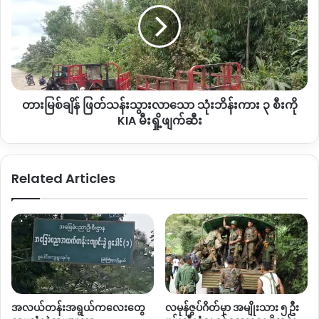
ပညာရေး ၁၀၀၀ ကျော်၊ ကျန်းမာရေးဝန်ထမ်း ၁၀၀ဦး နီးပါး နှင့်
သွားလာ
မီးရထားဝန်ထမ်း တစ်ရာကျော်ပါဝင်ပြီး အခြားဌာနဆိုင်ရာဝန်ထမ်း
သော
သုံး
များလည်းပါဝင်ကြောင်း သိရသည်။
ဘိန်း
ကား
Copy URL
၃
တားမြစ်ချိန် ဖြတ်သန်းသွားလာသော သုံးဘိန်းကား ၃ စီးကို
စီး
ကို
KIA မီးရှို့ဖျက်ဆီး
KIA
မီးရှို့
ဖျက်ဆီး
Related Articles
အလယ်တန်းအရွယ်ကလေးတွေ
လမုန်ဇွပ်ဂိတ်မှာ အမျိုးသား ၅ ဦး