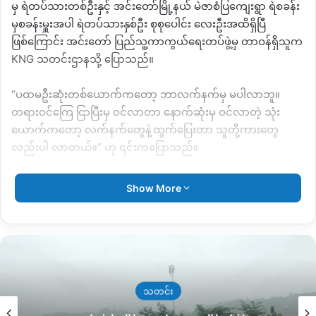
မှ ရဲတပ်သားတစ်ဦးနှင့် အင်းတော်မြို့နယ် မဲဇာစံပြကျေးရွာ ရဲစခန်း
မှစခန်းမှူးအပါ ရဲတပ်သားနှစ်ဦး စုစုပေါင်း လေးဦးအထိရှိပြီ
ဖြစ်ကြောင်း အင်းတော် ပြည်သူ့ကာကွယ်ရေးတပ်ဖွဲ့မှ တာဝန်ရှိသူက
KNG သတင်းဌာနသို့ ပြောသည်။
“ပထမဦးဆုံးတစ်ယောက်ကတော့ ဘာလက်နက်မှ မပါလာဘူ။
တရားဝင်ကြေ ငြာပြီးမှ ဝင်လာတာ နောက်ဆုံးမှ ဝင်လာတဲ့ သုံး
ယောက်ကတော့ လက်နက်တွေနဲ့ထွက်ပြေးတာ သူတို့ကားတွေ
လည်းပါ လာတယ်။” ဟု ၎င်းကပြောသည်။
ပထမဦးဆုံး CDM ပြုလုပ်လာသည့် မော်လူးရဲစခန်းမှ တစ်ဦးမှာ
Show More
စစ်တပ်အာဏာသိမ်းကာစ CDM ပြုလုပ်လာခဲ့ပြီး နောက်ထပ်သုံးဦး
မှာ လွန်ခဲ့သည့် ဧပြီလ ၃၀ ရက်နေ့က ပြုလုပ်လာကြောင်း သိရ
သည်။
ဧပြီ ၃၀ ရက်နေ့တွင် CDM ဝင်လာသည့် ရဲတပ်ဖွဲ့ဝင်သုံးဦးသည် G3
နှစ်လက်၊ Uzi ထုတ်သေနတ်တစ်လက်၊ လက်ပစ်ဗုံးလေးလုံး၊ 7.62
သတင်း
ကျည် ၁၂၆၂ တောင့် ၉မမ ကျည် ၁၈၁ ထောင့် နှင့် အခြားရဲ