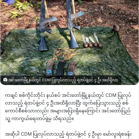
အင်းတော်မြို့နယ်တွင် CDM ပြုလုပ်လာသည့် ရဲတပ်ဖွဲ့ဝင် ၄ ဦး အထိရှိလာ
ကချင် စစ်ကိုင်းတိုင်း နယ်စပ် အင်းတော်မြို့နယ်တွင် CDM ပြုလုပ်
လာသည့် ရဲတပ်ဖွဲ့ဝင် ၄ ဦးအထိရှိလာပြီး ထွက်ပြေးသွားသည့် စစ်
ကောင်စီစစ်သားလည်း အများအပြားရှိနေကြောင်း အင်းတော်ပြည်
သူ့ ကာကွယ်ရေးတပ်ဖွဲ့မှ သိရသည်။
အဆိုပါ CDM ပြုလုပ်လာသည့် ရဲတပ်ဖွဲ့ဝင် ၄ ဦးမှာ မော်လူးရဲစခန်း