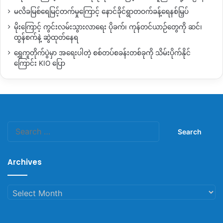
မလိခမြစ်ရေမြင့်တက်မှုကြောင့် နောင်ခိုင်ရွာတဝက်ခန့်ရေနစ်မြှပ်
မိုးကြောင့် ကွင်းလမ်းသွားလာရေး ပိုခက်၊ ကုန်တင်ယာဉ်တွေကို ဆင်၊
ထွန်စက်နဲ့ ဆွဲထုတ်နေရ
ရွှေကူတိုက်ပွဲမှာ အရေးပါတဲ့ စစ်တပ်စခန်းတစ်ခုကို သိမ်းပိုက်နိုင်
ကြောင်း KIO ပြော
Search
for:
Archives
Archives