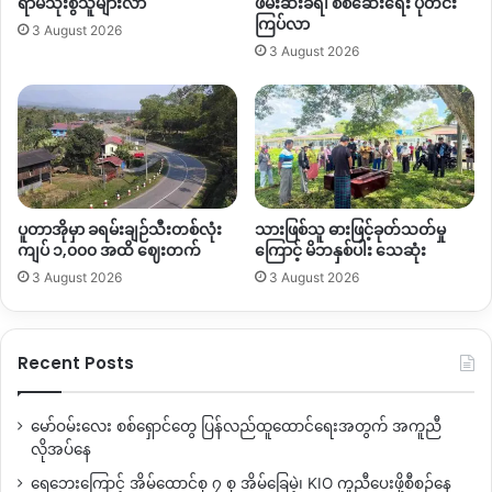
ရာမသုံးစွဲသူများလာ
ဖမ်းဆီးခံရ၊ စစ်ဆေးရေး ပိုတင်း
ကြပ်လာ
3 August 2026
3 August 2026
ပူတာအိုမှာ ခရမ်းချဉ်သီးတစ်လုံး
သားဖြစ်သူ ဓားဖြင့်ခုတ်သတ်မှု
ကျပ် ၁,၀၀၀ အထိ ဈေးတက်
ကြောင့် မိဘနှစ်ပါး သေဆုံး
3 August 2026
3 August 2026
Recent Posts
မော်ဝမ်းလေး စစ်ရှောင်တွေ ပြန်လည်ထူထောင်ရေးအတွက် အကူညီ
လိုအပ်နေ
ရေဘေးကြောင့် အိမ်ထောင်စု ၇ စု အိမ်ခြေမဲ့၊ KIO ကူညီပေးဖို့စီစဉ်နေ