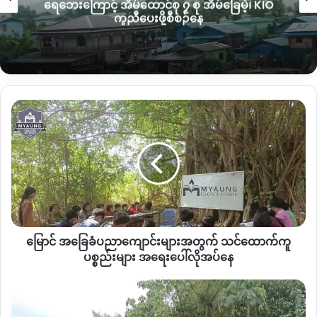
ရေဘေးကြောင့် အိမ်ထောင်စု ၇ စု အိမ်ခြေမဲ့၊ KIO
အသုံးအဆောင်လက်နက်အချို့တို့ဖြင့်ဝင်ရောက်လာကြောင်း သိရ
ကူညီပေးဖို့စီစဉ်နေ
သည်။
အလားတူ
အင်းတော်မြို့နယ်
အတွင်းတွင် စစ်ကောာင်စီတပ်သား
ထွက်ပြေးမှုလည်း မကြာခဏရှိနေကြောင်း အင်းတော်ပြည်သူ့
ကာကွယ်ရေးတပ်ဖွဲ့တာဝန်ရှိသူက ပြောသည်။
မြောင်
အခြေခံပညာ
“နောက်ပြီးဒီအင်းတော်ဘက်မှာ ထွက်ပြေးသွားတဲ့စစ်သားတွေလည်း
ကျောင်း
အများကြီးရှိတယ် ဟိုတစ်နေ့ အင်းတော်မှာ မိုင်းမဆွဲခင်အလိုတုန်း
များ
အတွက်
ကဆိုရင် ပိန္နဲ ကုန်းရွာမှ တပ်စွဲထားတဲ့ စစ်သားတွေထဲက လေး
သင်
ယောက် ထွက်ပြေးသွားတယ် ဘယ်သူတွေထွက်ပြေးတယ်ဆိုတာကို
ထောက်
တော့ စုံစမ်းနေဆဲပဲ ပြေးသွားတာကတော့ သေချာတယ် အဲ့လိုမျိုး
ကူ
ပြေးတာတွေက ခဏခဏ ကြားနေရတယ်ဗျ ဒီအင်းတော်နယ်မှာက
ပစ္စည်း
အရင်လတွေကလည်း ထွက်ပြေးတာရှိတယ်” ဟု သူကပြောသည်။
မြောင် အခြေခံပညာကျောင်းများအတွက် သင်ထောက်ကူ
များ
အရေး
ပစ္စည်းများ အရေးပေါ်လိုအပ်နေ
ပေါ်
အင်းတော်မြို့နယ်တွင် စစ်တပ် အာဏာသိမ်းသည့်အချိန်မှ ယနေ့
လိုအပ်
တားမြစ်
အချိန်ထိ CDM ဝင်လာသည့် ဌာနဆိုင်ရာ ဝန်ထမ်းပေါင်း ၁၄၀၀၀
နေ
ချိန်
နီးပါး အထိရှိပြီဖြစ်ပြီး ယင်းတွင် CDM အများဆုံး ဝင်လာသည့်
ဖြတ်သန်း