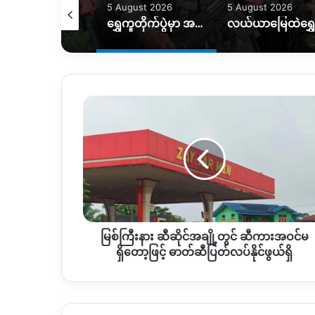
August 2026
5 August 2026
5 August 2026
ရွှေကူတိုက်ပွဲမှာ အရေးပါတဲ့ စစ်တပ်စခန်းတစ်ခုကို သိမ်းပိုက်နိုင်ကြောင်း KIO ပြော
လယ်ယာမြေထဲရွှေတူးဖော်နေတာကို ရပ်တန့်ပေးဖို့ဒေသခံတွေတောင်းဆိုနေ
မြစ်
ကြီး
နား
ဆီ
ဆိုင်
အချို့
တွင်
ဆီ
ကား
မြစ်ကြီးနား ဆီဆိုင်အချို့တွင် ဆီကားအဝင်မ
အဝင်
မ
ရှိတော့ဖြင့် ဓာတ်ဆီပြတ်လပ်နိုင်ဖွယ်ရှိ
ရှိ
တော့
ဖြ
င့်