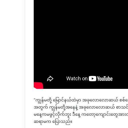
“ကျွန်မတို့ မြောင်နယ်ထဲမှာ အခုလောလောဆယ် စစ်ကော
အတွက် ကျွန်မတို့အနေနဲ့ အခုလောလောဆယ် စာသင်ဖို့
မနေ့ကမဖွင့်လိုက်ဘူး ဒီနေ့ ကတော့ကျောင်းတွေအားလုံးပြ
‌ဆရာမက ပြောသည်။