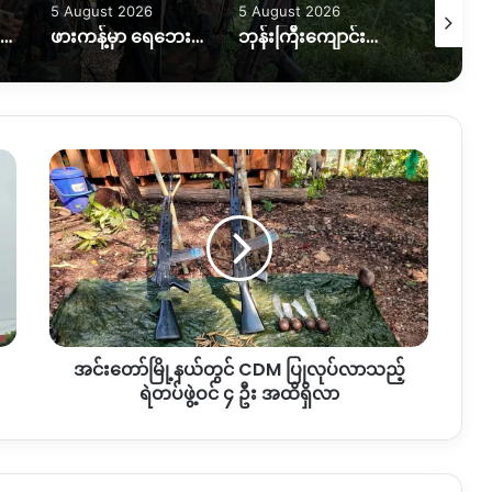
5 August 2026
5 August 2026
4 Augus
ဖားကန့်မှာ ရေဘေးထပ်ကြုံရတဲ့အခြေအနေဘယ်ရှိရှိနေသလဲ။
ဘုန်းကြီးကျောင်းပေါက်ကွဲမှုဖြစ် အရပ်သားတစ်ဦးသေ၊သံဃာတစ်ပါးပျံလွန်တော်မူ
မြစ်ကြီးနားမှာ ကျောင်းသားအချင်းချင်း ဓားထိုးမှုဖြစ်
အင်း
တော်
မြို့နယ်
တွင်
CDM
ပြုလုပ်
လာ
သည့်
ရဲတပ်ဖွဲ့
အင်းတော်မြို့နယ်တွင် CDM ပြုလုပ်လာသည့်
ဝင်
၄
ရဲတပ်ဖွဲ့ဝင် ၄ ဦး အထိရှိလာ
ဦး
အထိ
ရှိ
လာ