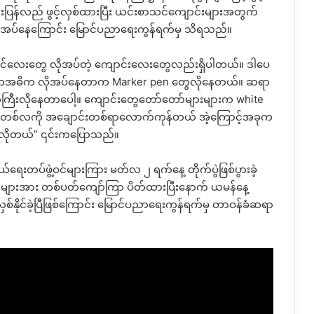
ြန်လည် ဖွင့်လှစ်ထားပြီး ယင်းစာသင်ကျောင်းများအတွက်
ိုအပ်နေကြောင်း မြောင်ပညာရေးကွန်ရက်မှ သိရသည်။
်လေးတွေ လိုအပ်တဲ့ ကျောင်းလေးတွေလည်းရှိပါတယ်။ ဒါပေ
ွေကအဓိက လိုအပ်နေတာက Marker pen တွေလိုနေတယ်။ ဆရာ
ြီးလိုနေတာပေါ့။ ကျောင်းတွေတော်တော်များများက white
ာ တစ်လကို အချောင်းတစ်ရာလောက်ကုန်တယ် အဲ့ကြောင့်အခုက
်း လိုတယ်” ၎င်းကပြောသည်။
်ရေးတပ်ဖွဲ့ဝင်များကြား မတ်လ ၂ ရက်နေ့ တိုက်ပွဲဖြစ်ပွားခဲ့
င်းများအား တစ်ပတ်ကျော်ကြာ ပိတ်ထားပြီးနောက် ယမန်နေ့
စ်နိုင်ခဲ့ပြီဖြစ်ကြောင်း မြောင်ပညာရေးကွန်ရက်မှ တာဝန်ခံဆရာ