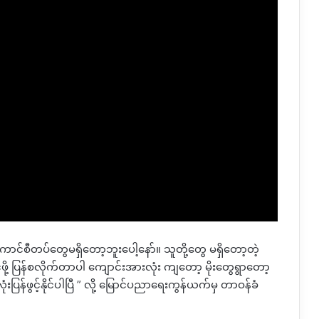
င်စီတပ်တွေမရှိတော့ဘူးပေါ့နော်။ သူတို့တွေ မရှိတော့တဲ့
 ပြန်စလိုက်တာပါ ကျောင်းအားလုံး ကျတော့ မိုးတွေရွာတော့
န်ဖွင့်နိုင်ပါပြီ ” လို့ မြောင်ပညာ‌‌ရေးကွန်ယက်မှ တာဝန်ခံ