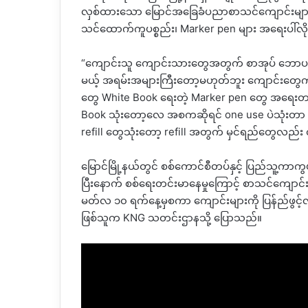
လှစ်ထားသော မြောင်အခြေခံပညာစာသင်ကျောင်းများပ
သင်ထောက်ကူပစ္စည်း၊ Marker pen များ အရေးပါ်လ
“ကျောင်းသူ ကျောင်းသားတွေအတွက် စာအုပ် ဘောပင
မယ့် အရမ်းအများကြီးတော့မဟုတ်ဘူး ကျောင်းတ
တွေ White Book ရေးတဲ့ Marker pen တွေ အရေးတက
Book သုံးတော့လေ အစကဆိုရင် one use ပဲသုံးတ
refill တွေသုံးတော့ refill အတွက် မှင်ရည်တွေလည
မြောင်မြို့နယ်တွင် စစ်ကောင်စီတပ်နှင့် ပြည်သူ့ကာကွယ
ပြီး‌နောက် စစ်ရေးတင်းမာနေမှုကြောင့် စာသင်ကျော
မတ်လ ၁၀ ရက်နေ့မှစကာ ကျောင်းများကို ပြန်ည်ဖွင့်လှ
ဖြစ်သူက KNG သတင်းဌာနသို့ ပြောသည်။