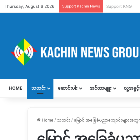
Thursday, August 6 2026
Support Kachin News
Support KNG
HOME
သတင်း
ဆောင်းပါး
အင်တာဗျူး
လူ့အခွင
Home
/
သတင်း
/
မြောင် အခြေခံပညာကျောင်းများအတွက
မြောင် အခြေခံပည