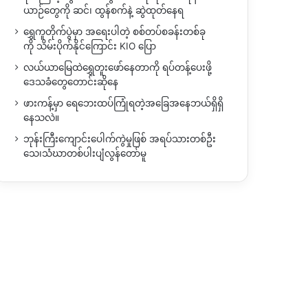
ယာဉ်တွေကို ဆင်၊ ထွန်စက်နဲ့ ဆွဲထုတ်နေရ
ရွှေကူတိုက်ပွဲမှာ အရေးပါတဲ့ စစ်တပ်စခန်းတစ်ခု
ကို သိမ်းပိုက်နိုင်ကြောင်း KIO ပြော
လယ်ယာမြေထဲရွှေတူးဖော်နေတာကို ရပ်တန့်ပေးဖို့
ဒေသခံတွေတောင်းဆိုနေ
ဖားကန့်မှာ ရေဘေးထပ်ကြုံရတဲ့အခြေအနေဘယ်ရှိရှိ
နေသလဲ။
ဘုန်းကြီးကျောင်းပေါက်ကွဲမှုဖြစ် အရပ်သားတစ်ဦး
သေ၊သံဃာတစ်ပါးပျံလွန်တော်မူ