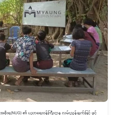
ရေးအစိုးရ(NUG) ၏ ပညာရေးဝန်ကြီးဌာန လမ်းညွန်ချက်ဖြင့် ဖွင့်