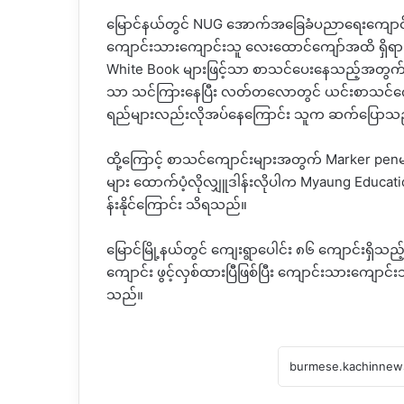
မြောင်နယ်တွင် NUG အောက်အခြေခံပညာရေးကျောင်းပေ
ကျောင်းသားကျောင်းသူ လေးထောင်ကျော်အထိ ရှိရ
White Book များဖြင့်သာ စာသင်ပေးနေသည့်အတွက် Wh
သာ သင်ကြားနေပြီး လတ်တလောတွင် ယင်းစာသင်ကျောင်
ရည်များလည်းလိုအပ်နေကြောင်း သူက ဆက်ပြောသ
ထို့ကြောင့် စာသင်ကျောင်းများအတွက် Marker penမ
များ ထောက်ပံ့လိုလျှူဒါန်းလိုပါက Myaung Educa
န်းနိုင်ကြောင်း သိရသည်။
မြောင်မြို့နယ်တွင် ကျေးရွာပေါင်း ၈၆ ကျောင်းရှိ
ကျောင်း ဖွင့်လှစ်ထားပြီဖြစ်ပြီး ကျောင်းသားကျော
သည်။