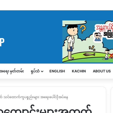
့်အရေး မှတ်တမ်း
ရုပ်သံ
ENGLISH
KACHIN
ABOUT US
် သင်ထောက်ကူပစ္စည်းများ အရေးပေါ်လိုအပ်နေ
ာကျောင်းများအတွက်