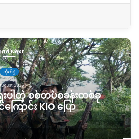
ead Next
နှင့် သဘာဝပတ်ဝန်းကျင်
5 August 2026
ော်နေတာကို ရပ်တန့်ပေးဖို့
ွေတောင်းဆိုနေ