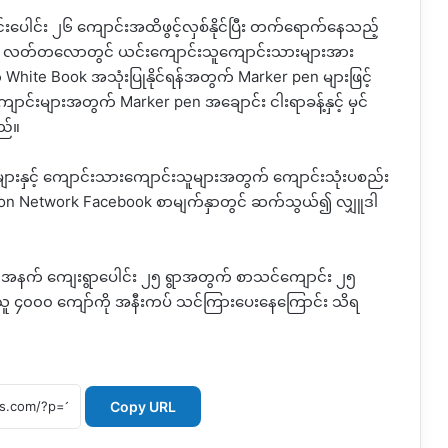
ါင်း ၂၆ ကျောင်းအထိဖွင့်လှစ်နိုင်ပြီး တက်ရောက်နေသည့်
ာ လတ်တလောတွင် ယင်းကျောင်းသူကျောင်းသားများအား
ite Book အသုံးပြုနိုင်ရန်အတွက် Marker pen များဖြင့်
းများအတွက် Marker pen အချောင်း ငါးရာခန့်နှင့် မှင်
ည်။
ျားနှင့် ကျောင်းသားကျောင်းသူများအတွက် ကျောင်းသုံးပစည်း
tion Network Facebook စာမျက်နှာတွင် ဆက်သွယ်၍ လျှူဒါ
သည့်အနက် ကျေးရွာပေါင်း ၂၅ ရွာအတွက် စာသင်ကျောင်း ၂၅
င်းသူ ၄၀၀၀ ကျော်ကို အနီးကပ် သင်ကြားပေးနေကြောင်း သိရ
Copy URL