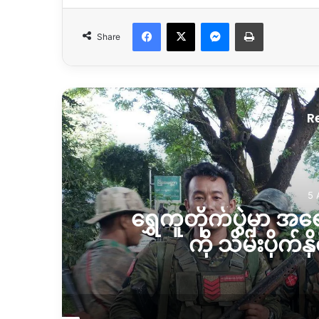
Facebook
X
Messenger
Print
Share
R
မြေယာ
ု
လယ်ယာမြေထဲရွှေတူးဖ
ဒေသခံတ