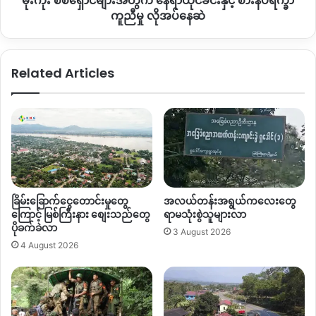
မုံးကိုး စစ်ရှောင်များအတွက် နေရာထိုင်ခင်းနှင့် စားနပ်ရိက္ခာ
မှု
ကူညီမှု လိုအပ်နေဆဲ
လိုအပ်
နေ
ဆဲ
Related Articles
ခြိမ်းခြောက်ငွေတောင်းမှုတွေ
အလယ်တန်းအရွယ်ကလေးတွေ
ကြောင့် မြစ်ကြီးနား စျေးသည်တွေ
ရာမသုံးစွဲသူများလာ
ပိုခက်ခဲလာ
3 August 2026
4 August 2026