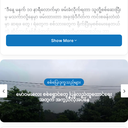
“ဒီနေ့ မနက် ၁၁ နာရီလောက်မှာ ဖမ်းခံလိုက်ရတာ သူတိူ့စစ်ဆေးပြီး
မှ မသက်ာလို့နေမှာ ဖမ်းထားတာ အခုအဲ့ဒီဂိတ်က ကင်းစခန်းတဲထဲ
မှာ ဆရဖ တွေ ၊ ရဲတွေက စစ်သားတွေက ရိုက်ပြီးမှစစ်မေးနေတယ်
တဲ့ ဆိုင်ကယ်နှစ်စီးနဲ့တက်လာတာ သူတို့မှာဘာပစ္စည်းမှ ဘာ
လက်နက်မှမပါဘူး အဲ့တာကို PDF ဆိုပြီးဖမ်းသွားတယ်။ မနက်က
Show More
နေ ဖမ်းတာခုထိ ရိုက်နှက်နေတုန်းတဲ့”
ဟုပြောဆိုသည်။
လူငယ်နှစ်ဦး၏ လက်ကိုင်ဖုန်း၊ ဆိုင်ကယ်ကိုလည်း စစ်ကောင်စီက
သိမ်းဆည်းထားပြီး မည်သည့်အချက်ကြောင့် PDF ဟု စွပ်စွဲဖမ်းဆီး
ထားသည်ကိုမသိရသေးကြောင်းနှင့် ယင်းလူငယ်နှစ်ဦး၏ အမည်ကို
လည်း စုံစမ်းအတည်ပြုနေဆဲ ဖြစ်ကြောင်း အင်းတော် PDF မှ သိရ
စစ်ပြေးဒုက္ခသည်များ
သည်။
မော်ဝမ်းလေး စစ်ရှောင်တွေ ပြန်လည်ထူထောင်ရေး
အတွက် အကူညီလိုအပ်နေ
အလားတူ နန့်စီးအောင်စစ်ဆေးရေးဂိတ်တွင် စစ်ကိုင်းတိုင်းမှဘက်မှ
လာသည့် နိုင်ငံသား စိစစ်ရေးကဒ် ၅/ ကိုင်ဆောင်ထားပါက တင်း
ကြပ်စွာ စစ်ဆေးလျက်ရှိပြီး မသင်္ကာပါက ယခုကဲ့သို့ ဖမ်းဆီး
မေးမြန်းမှုများ ရှိကြောင်း သိရသည်။