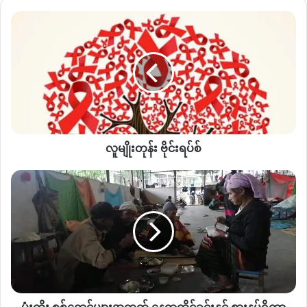
လူမျိုး
တုန်း
Copy URL
ဗိုင်း
ရ
ပ်
စ်
လူမျိုးတုန်း ဗိုင်းရပ်စ်
မုံး
ကိုး
စစ်
ရှောင်
များ
အတွက်
နေရာထိုင်ခင်း
နှင့်
စားနပ်ရိက္ခာ
ကူညီ