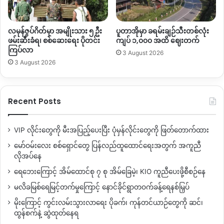
လမုန်ဇွပ်ဂိတ်မှာ အမျိုးသား ၅ ဦး
ပူတာအိုမှာ ခရမ်းချဉ်သီးတစ်လုံး
ဖမ်းဆီးခံရ၊ စစ်ဆေးရေး ပိုတင်း
ကျပ် ၁,၀၀၀ အထိ ဈေးတက်
ကြပ်လာ
3 August 2026
3 August 2026
Recent Posts
VIP လိုင်းတွေကို မီးအပြည့်ပေးပြီး ပုံမှန်လိုင်းတွေကို ဖြတ်တောက်ထား
မော်ဝမ်းလေး စစ်ရှောင်တွေ ပြန်လည်ထူထောင်ရေးအတွက် အကူညီ
လိုအပ်နေ
ရေဘေးကြောင့် အိမ်ထောင်စု ၇ စု အိမ်ခြေမဲ့၊ KIO ကူညီပေးဖို့စီစဉ်နေ
မလိခမြစ်ရေမြင့်တက်မှုကြောင့် နောင်ခိုင်ရွာတဝက်ခန့်ရေနစ်မြှပ်
မိုးကြောင့် ကွင်းလမ်းသွားလာရေး ပိုခက်၊ ကုန်တင်ယာဉ်တွေကို ဆင်၊
ထွန်စက်နဲ့ ဆွဲထုတ်နေရ