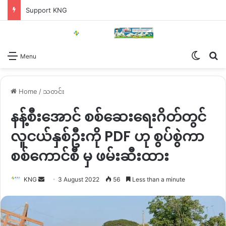
Support KNG
Switch
Se
Menu
Home
/
သတင်း
နန့်စီးအောင် စစ်ဆေးရေးဂိတ်တွင်
လူငယ်နှစ်ဦးကို PDF ဟု စွပ်စွဲကာ
စစ်ကောင်စီ မှ ဖမ်းဆီးထား
Send
KNG
3 August 2022
56
Less than a minute
an
email