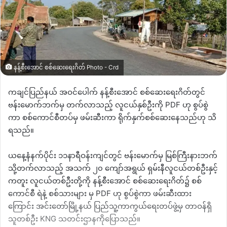
နန့်စီးအောင် စစ်ဆေးရေးဂိတ် Photo - Crd
ကချင်ပြည်နယ် အဝင်ပေါက် နန့်စီးအောင် စစ်ဆေးရေးဂိတ်တွင်
ဗန်းမောက်ဘက်မှ တက်လာသည့် လူငယ်နှစ်ဦးကို PDF ဟု စွပ်စွဲ
ကာ စစ်ကောင်စီတပ်မှ ဖမ်းဆီးကာ ရိုက်နှက်စစ်ဆေးနေသည်ဟု သိ
ရသည်။
ယနေ့နံနက်ပိုင်း ၁၁နာရီဝန်းကျင်တွင် ဗန်းမောက်မှ မြစ်ကြီးနားဘက်
သို့တက်လာသည့် အသက် ၂၀ ကျော်အရွယ် ရှမ်းနီလူငယ်တစ်ဦးနှင့်
ကတူး လူငယ်တစ်ဦးတို့ကို နန့်စီးအောင် စစ်ဆေးရေးဂိတ်၌ စစ်
ကောင်စီ ရဲနဲ့ စစ်သားများ မှ PDF ဟု စွပ်စွဲကာ ဖမ်းဆီးထား
ကြောင်း အင်းတော်မြို့နယ် ပြည်သူ့ကာကွယ်ရေးတပ်ဖွဲ့မှ တာဝန်ရှိ
သူတစ်ဦး KNG သတင်းဌာနကိုပြောသည်။