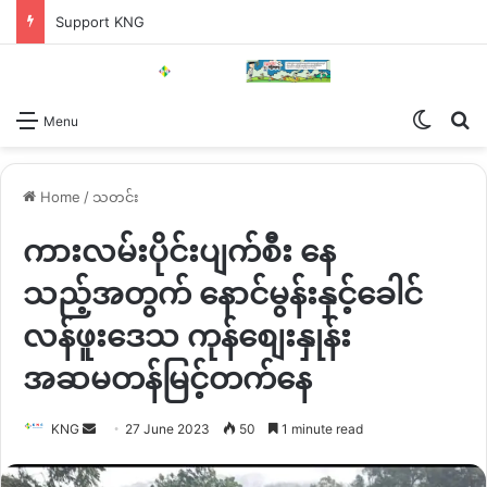
Support KNG
Switch
Se
Menu
Home
/
သတင်း
ကားလမ်းပိုင်းပျက်စီး နေ
သည့်အတွက် နောင်မွန်းနှင့်ခေါင်
လန်ဖူးဒေသ ကုန်စျေးနှုန်း
အဆမတန်မြင့်တက်နေ
Send
KNG
27 June 2023
50
1 minute read
an
email