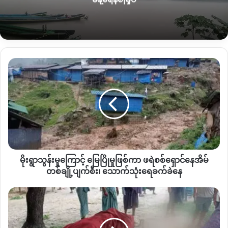
“
အဝင်ကလုံးဝကိုမရှိတာပစ္စည်းကပြတ်တာတော့ပြတ်တယ်။
အခုက
အရင်က ဆိုင်မှာရောင်းကြတဲ့လက်ကျန်လေးတွေပဲရှိတော့တာ။ဆန်
လည်းပစ္စည်းပြတ်တယ် ဒီမှာဆိုများများစားစားလောင်ဖို့ကမရှိဘူး
လေ အရင်က ၂ထောင်တန်မုန့်က အခု ၃၀၀၀ ပေးဝယ်ရတယ်
”
ဟု
ပြောသည်။
မိုးရွာ
သွန်း
ယခုကဲ့သို့ ကုန်ကားအဝင်များမရှိတော့သည့်အတွက် ခေါင်လန်ဖူး
မှု
ဒေသတွင် ဆန်တစ်အိတ် ၉ သောင်းခွဲမှ တစ်သိန်းလေးသောင်း၊
ကြောင့်
မြေ
နောင်မွန်တွင် ၈ သောင်းခွဲမှ တစ်သိန်း ၂ သောင်းအထိ မြင့်တက်နေ
ပြို
ပြီး စားသုံးဆီ တစ်ပိသာ တစ်သောင်းနှစ်ထောင် အထိမြင့်တက်သွား
မှု
ကြောင်း ဒေသခံများထံမှသိရသည်။
ဖြစ်
ကာ
အလားတူး ယခင်က ဓာတ်ဆီတစ်ဂါလံ ၁၅၀၀၀ ကျပ်မှ ၂၀၀၀၀
မိုးရွာသွန်းမှုကြောင့် မြေပြိုမှုဖြစ်ကာ ဖရဲစစ်ရှောင်နေအိမ်
ဖရဲ
ကျပ် အထိစျေးမြင့်တက်နေကြောင်းသိရသည်။
စစ်
တစ်ချို့ပျက်စီး၊ သောက်သုံးရေခက်ခဲနေ
ရှောင်
နေအိမ်
ညောင်
လက်ရှိတွင် ပူတာအိုနှင့် နောင်မွန်ကြားတွင် လမ်းပျက်စီးနေ
တစ်
ကုန်း
သောကြောင့် ပြုပြင်နေဆဲဖြစ်သည်ဟုသိရသည်။
ချို့
ကျေးရွာ
ပျက်စီး၊
လေကြောင်း