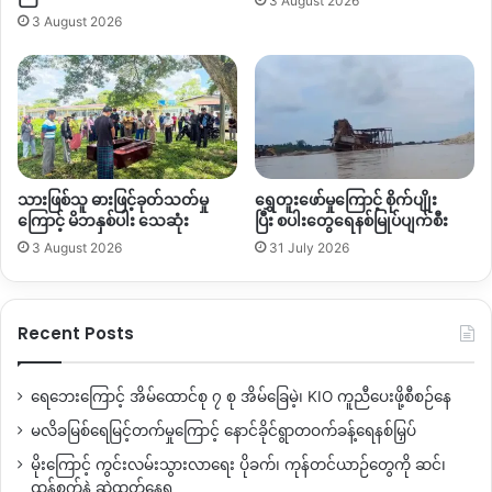
3 August 2026
3 August 2026
သားဖြစ်သူ ဓားဖြင့်ခုတ်သတ်မှု
ရွှေတူးဖော်မှုကြောင့် စိုက်ပျိုး
ကြောင့် မိဘနှစ်ပါး သေဆုံး
ပြီး စပါးတွေရေနစ်မြုပ်ပျက်စီး
3 August 2026
31 July 2026
Recent Posts
ရေဘေးကြောင့် အိမ်ထောင်စု ၇ စု အိမ်ခြေမဲ့၊ KIO ကူညီပေးဖို့စီစဉ်နေ
မလိခမြစ်ရေမြင့်တက်မှုကြောင့် နောင်ခိုင်ရွာတဝက်ခန့်ရေနစ်မြှပ်
မိုးကြောင့် ကွင်းလမ်းသွားလာရေး ပိုခက်၊ ကုန်တင်ယာဉ်တွေကို ဆင်၊
ထွန်စက်နဲ့ ဆွဲထုတ်နေရ