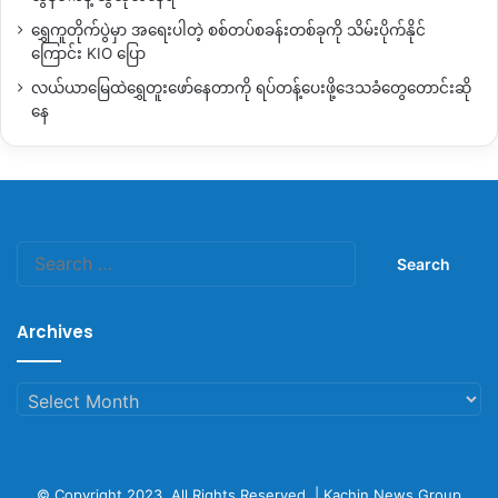
ရွှေကူတိုက်ပွဲမှာ အရေးပါတဲ့ စစ်တပ်စခန်းတစ်ခုကို သိမ်းပိုက်နိုင်
ကြောင်း KIO ပြော
လယ်ယာမြေထဲရွှေတူးဖော်နေတာကို ရပ်တန့်ပေးဖို့ဒေသခံတွေတောင်းဆို
နေ
Search
for:
Archives
Archives
© Copyright 2023, All Rights Reserved |
Kachin News Group