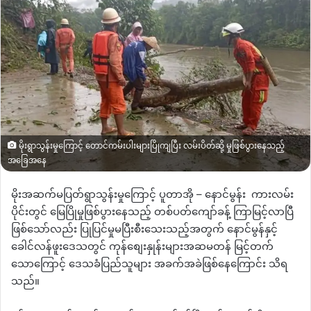
မိုးရွာသွန်းမှုကြောင့် တောင်ကမ်းပါးများပြိုကျပြီး လမ်းပိတ်ဆို့ မှုဖြစ်ပွားနေသည့်
အခြေအနေ
မိုးအဆက်မပြတ်ရွာသွန်းမှုကြောင့် ပူတာအို
–
နောင်မွန်း
ကားလမ်း
ပိုင်းတွင် မြေပြိုမှုဖြစ်ပွားနေသည့် တစ်ပတ်ကျော်ခန့် ကြာမြင့်လာပြီ
ဖြစ်သော်လည်း ပြုပြင်မှုမပြီးစီးသေးသည့်အတွက် နောင်မွန်နှင့်
ခေါင်လန်ဖူးဒေသတွင် ကုန်စျေးနှုန်းများအဆမတန် မြင့်တက်
သောကြောင့် ဒေသခံပြည်သူများ အခက်အခဲဖြစ်နေကြောင်း သိရ
သည်။