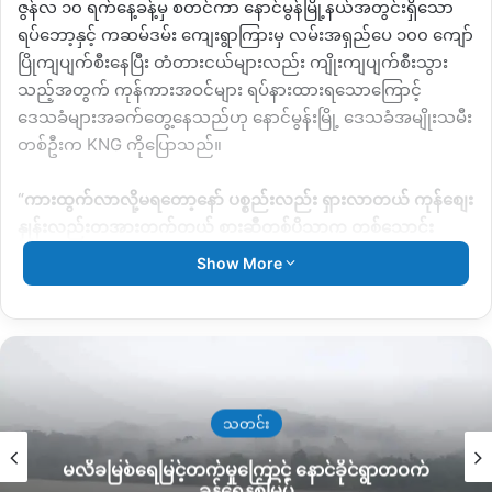
ဇွန်လ ၁၀ ရက်နေ့ခန့်မှ စတင်ကာ နောင်မွန်မြို့နယ်အတွင်းရှိသော
ရပ်ဘော့နှင့် ကဆမ်ဒမ်း ကျေးရွာကြားမှ လမ်းအရှည်ပေ ၁၀၀ ကျော်
ပြိုကျပျက်စီးနေပြီး တံတားငယ်များလည်း ကျိုးကျပျက်စီးသွား
သည့်အတွက် ကုန်ကားအဝင်များ ရပ်နားထားရသောကြောင့်
ဒေသခံများအခက်တွေ့နေသည်ဟု နောင်မွန်းမြို့ ဒေသခံအမျိုးသမီး
တစ်ဦးက
KNG
ကိုပြောသည်။
“
ကားထွက်လာလို့မရတော့နော် ပစ္စည်းလည်း ရှားလာတယ်
ကုန်စျေး
နှုန်းလည်းတအားတက်တယ် စားဆီတစ်ပိသာက တစ်သောင်း
ကျော်သွားပြီ။ ဆန်ကလည်း ၈သောင်းခွဲ ၊၉ သောင်း တစ်သိန်းနီးပါး
Show More
ထိတက်တယ်။
အဲ့တာတောင် အိတ်လျှော့ အိတ်အပြည့်မဟုတ်
ဘူး
”
ဟုပြောသည်။
ခေါင်လန်၊ နောင်မွန်ဒေသတွင် လမ်းပိုင်းပျက်စီ ပိတ်ဆို့နေ
သောကြောင့် ကုန်တင်ကားမျးအစား ဆိုင်ကယ်များဖြင့်သာ ခက်
ခက်ခဲခဲသွားလာရေကြောင်းနှင့် လက်ရှိတွင် ကုန်ပစ္စည်းများလည်း
သတင်း
ပြတ်တောက်လာသည့်အထိ ကြုံတွေ့နေရကြောင်း ဆက်ဆိုသည်။
မိုးကြောင့် ကွင်းလမ်းသွားလာရေး ပိုခက်၊ ကုန်တင်
ယာဉ်တွေကို ဆင်၊ ထွန်စက်နဲ့ ဆွဲထုတ်နေရ