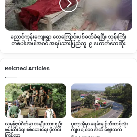
“
လမ်းက ရပ်ဘော့ဒီဘက် ကဆမ်ဒမ်းကနေ တစ်ဖာလုံ၊ ၂ဖာလုံ
သောက်
ပစ်ခတ်
သုံးရေ
ခံ
လောက်ဝေးတဲ့ နေရာမှာဟုတ်တယ်။ အပေါ်ကနေလမ်းပြိုတဲ့အတွက်
ခက်ခဲ
ရ
ကြောင့်မိုးလို့ အပေါ်ကိုကြည့်လိုက်ရင် တော့ရေကတော့အရမ်းကိုစိမ့်
နေ
ပြီး
တယ် နေရာတကာကနေ ရေတွေအရမ်း
ကျလာ
တယ်တဲ့အဲ့တာ
ဘုန်းကြီး
ကြောင့်မြေတွေအရမ်းပျော့ပြီးမှ ပြိုတာ
”
ဟုနောင်မွန် မြို့နေ အသက်
ညောင်ကုန်းကျေးရွာ လေကြောင်းပစ်ခတ်ခံရပြီး ဘုန်းကြီး
တစ်ပါး
၄၅ နှစ်အရွယ်ရှိအမျိုးသမီးတစ်ဦးကပြောသည်။
အပါအဝင်
တစ်ပါးအပါအဝင် အရပ်သားပြည်သူ ၉ ယောက်သေဆုံး
အရပ်သား
ပြည်
ပူတာအိုဒေသတွင် လယ်ယာလုပ်ငန်းများ မဖြစ်ထွန်းသည့်အတွက်
သူ
ဒေသခံပြည်သူများသည် တောထွက်ပစ္စည်းများ၊ ဆေးမြစ်များ၊
Related Articles
၉
ဟင်းခတ်အမွှေးအကြိုင်များ စိုက်ပျိုးကာ တရုတ်ပြည်သူသို့
ယောက်
ရောင်းချကာ စားသောက်ကုန်များဝယ်ယူစားသုံးကြရပြီ ယခုလမ်း
သေဆုံး
ပိုင်းပြတ်တောက်နေသောကြောင့် ဒေသခံများ အခက်ကြုံတွေ့နေရ
ခြင်းလည်းဖြစ်သည်။
Copy URL
လမုန်ဇွပ်ဂိတ်မှာ အမျိုးသား ၅ ဦး
ပူတာအိုမှာ ခရမ်းချဉ်သီးတစ်လုံး
ဖမ်းဆီးခံရ၊ စစ်ဆေးရေး ပိုတင်း
ကျပ် ၁,၀၀၀ အထိ ဈေးတက်
ကြပ်လာ