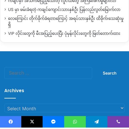
ကချင်မှာ အသက်မပြည့်သေးတဲ့ လူငယ်တွေ အကြမ်းဖက်မှုများလာ
လက်ရှိမှာလည်း စစ်ကောင်စီစစ်ကြောင်းက
မူဆယ်မြို့နဲ့ ကွတ်ခိုက်
US မှာ ဖမ်းခံရတဲ့ ကချင်ကျောင်းသားနှစ်ဦး ပြန်လည်လွတ်မြောက်လာ
ကြား ကားလမ်းတစ်လျှောက် နေရာယူလှုပ်ရှားနေပြီး လမ်းသွားလမ်း
လေကြောင်း တိုက်ခိုက်ခံရတာကြောင့် အရပ်သားနှစ်ဦး ထိခိုက်၊သေဆုံးမှု
လာ ပြည်သူတွေကို စစ်ဆေးတင်းကြပ်တာတွေလုပ်ဆောင်နေ
ရှိ
ကြောင်း သိရပါတယ်။
VIP လိုင်းတွေကို မီးအပြည့်ပေးပြီး ပုံမှန်လိုင်းတွေကို ဖြတ်တောက်ထား
အဲ့ဒါအပြင် မူဆယ်မြို့မှာတော့
ည ၁၀ နာရီမှ နံနက် ၄ နာထိ ညမ
ထွက်ရအမိန့် ပုဒ်မ ၁၄၄
(
မာရှယ်လော
)
ထုတ်ပြန်ထားကြောင်းသိရ
ပါတယ်။
Search
for:
Copy URL
Archives
Archives
Facebook
X
Messenger
WhatsApp
Telegram
Viber