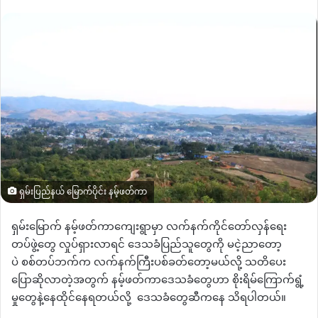
an
email
ရှမ်းပြည်နယ် မြောက်ပိုင်း နမ့်ဖတ်ကာ
ရှမ်းမြောက် နမ့်ဖတ်ကာကျေးရွာမှာ လက်နက်ကိုင်တော်လှန်ရေး
တပ်ဖွဲ့တွေ
လှုပ်ရှားလာရင်
ဒေသခံပြည်သူတွေကို မငဲ့ညာတော့
ပဲ
စစ်တပ်ဘက်က
လက်နက်ကြီးပစ်ခတ်တော့မယ်လို့
သတိပေး
ပြောဆိုလာတဲ့အတွက်
နမ့်ဖတ်ကာဒေသခံတွေဟာ စိုးရိမ်ကြောက်ရွံ့
မှုတွေနဲ့နေထိုင်နေရတယ်လို့
ဒေသခံတွေဆီကနေ သိရပါတယ်။