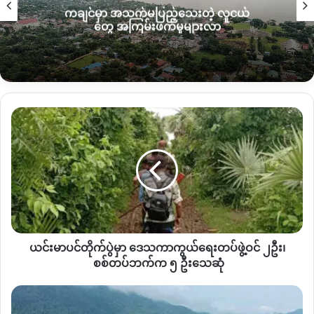
ကချင်မှာ အသက်မပြည့်သေးတဲ့ လူငယ်
မှာပဲ ရွာက အုပ်ချူပ်ရေးပိုင်းတွေကို ခေါ်ယူပြီး သတိပေး
တွေ အကြမ်းဖက်မှုများလာ
ခြိမ်းခြောက်ပြောဆိုတာဖြစ်တယ်လို့
ဆိုပါတယ်။
နမ့်ဖတ်ကာမှာ တအောင်းတပ်မတော်
TNLA
၊ ကချင်လွတ်လပ်ရေး
တပ်မတော်
KIA
တပ်တို့ အဓိကထား လှုပ်ရှားတဲ့နေရာဖြစ်ပြီး ကိုး
ကန့်
MNDAA
တပ်တို့လည်း တစ်ခါတစ်လေ ဝင်ရောက်လှုပ်ရှားတဲ့
ယင်း
နေရာဖြစ်တယ်လို့ သိရပါတယ်။
မာ
ပင်
“
ခုကစလို့ မင်းတို့တွေ အကြောင်းမကြားရင်တော့ ကြိုက်တဲ့နေရာကို
တိုက်ပွဲ
မှာ
လက်နက်ကြီးနဲ့ပစ်မယ်။ ပြည်သူကို တွေကို ကြည့်မနေတော့ဘူးဆို
ဒေသ
တဲ့ အဓိပ္ပါယ်တဲ့။ ဒီမှာက
TNLA
နဲ့
KIA
ရွာနီးနားမှာ အမြဲနေရာယူ
ကာကွယ်ရေး
လှုပ်ရှားနေတော့ စိုးရိမ်တာပေါ့
”
လို့ နမ့်ဖတ်ကာ ဒေသခံအမျိုးသား
တပ်ဖွဲ့
တစ်ဦးကပြောပါတယ်။
ဝင်
ယင်းမာပင်တိုက်ပွဲမှာ ဒေသကာကွယ်ရေးတပ်ဖွဲ့ဝင် ၂ဦး၊
၂ဦး၊
ဒါ့အပြင် နမ့်ဖတ်ကာကျေးရွာမှာ စစ်ကောင်စီအစိုးရအောက် ဖွင့်လှစ်
စစ်တပ်
စစ်တပ်ဘက်က ၅ ဦးသေဆုံ
ဘက်
သင်ကြားပေးနေတဲ့အခြေခံပညာရေးကျောင်း တွေကို ဘယ်
က ၅ ဦး
နာဂ
လက်နက်ကိုင်အဖွဲ့ကဖြစ်ဖြစ် တားမြစ်လာမယ်ဆိုရင်
အသင်းတော်
သေ
လက်နက်ကိုင်
အခြေပြုဖွင့်လှစ်ထား တဲ့
ကျောင်းအားလုံးလည်း ပိတ်ဖို့ကို