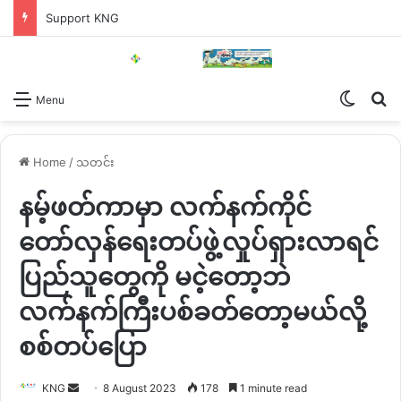
Support KNG
Switch
Se
Menu
Home
/
သတင်း
နမ့်ဖတ်ကာမှာ လက်နက်ကိုင်
တော်လှန်ရေးတပ်ဖွဲ့လှုပ်ရှားလာရင်
ပြည်သူတွေကို မငဲ့တော့ဘဲ
လက်နက်ကြီးပစ်ခတ်တော့မယ်လို့
စစ်တပ်ပြော
Send
KNG
8 August 2023
178
1 minute read