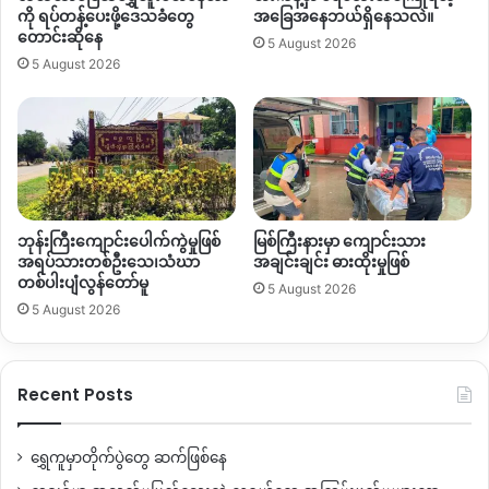
ကို ရပ်တန့်ပေးဖို့ဒေသခံတွေ
အခြေအနေဘယ်ရှိနေသလဲ။
စစ်တပ်ဟာ ခုခေါ်ယူပြောဆိုတာတွေမလုပ်ခင်ကတည်းက
ဒေသ
တောင်းဆိုနေ
5 August 2026
တွင်း ပုံမှန်လက်နက်ကြီးပစ်ခတ်နေတဲ့အတွက် ဒေသခံပြည်သူ
5 August 2026
ထိခိုက်သေဆုံးမှုရှိနေတဲ့အထဲ ခုလိုခေါ်ယူပြောဆိုလာတဲ့အပေါ်
ပိုမို
သတိထားကြောက်ရွံ့ရတော့မယ့်အခြေအနေရောက်နေတယ်လို့
နောက်ထပ်နမ့်ဖတ်ကာဒေသခံ တစ်ဦးက
ပြောပါတယ်။
“
အခုလိုပြောဆိုပြီးလုပ်လို့ကတော့
ရွာသားတွေအတွက်
ပိုကြောက်ရ
တာပေါ့။
နဂိုကတည်းက
ဘာမှမပြောထားရင်တောင်
ဒီလောက်
ဘုန်းကြီးကျောင်းပေါက်ကွဲမှုဖြစ်
မြစ်ကြီးနားမှာ ကျောင်းသား
ပစ်ခတ်နေတာ။
အခုတော့
ပြောပြီးမှလုပ်တယ်ဆိုတဲ့
ပုံစံရောက်သွား
အရပ်သားတစ်ဦးသေ၊သံဃာ
အချင်းချင်း ဓားထိုးမှုဖြစ်
တော့
ပိုပြီးဆိုးရွားလာမဲ့
အခြေအနေရှိတယ်။
ဥပမာ
နည်းနည်းပါးပါး
တစ်ပါးပျံလွန်တော်မူ
5 August 2026
သေနတ်သံမြည်ရင်
အဲ့အနီးနားက
ရွားသားတွေက
အင်မတန်
5 August 2026
သတိထားကြောက်ရွံ့ရလိမ့်မယ်။
သူတို့က
ဘာမှမပြောရင်တောင်
ရွာ
ထဲလက်နက်ကြီးပစ်ထည့်နေတာဆိုတော့
”
ဟု ပြောပါတယ်။
Recent Posts
နမ့်ဖတ်ကာဒေသမှာ
စစ်ကောင်စီပစ်ခတ်တဲ့ လက်နက်ကြီးကျေးရွာ
ထဲ
ကျရောက်ပေါက်ကွဲတာတွေကြောင့်
ဇူလိုင်လ တစ်လအတွင်းထဲ
ရွှေကူမှာတိုက်ပွဲတွေ ဆက်ဖြစ်နေ
မှာပဲ ပြည်သူ ၁၆ ဦး ထိခိုက် သေဆုံးမှုရှိခဲ့ပြီဖြစ်ပါတယ်။