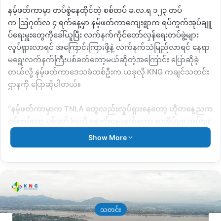
နမ့်ဖတ်ကာမှာ တပ်စွဲနေထိုင်တဲ့ စစ်တပ် ခ
.
လ
.
ရ ၁၂၃
တပ်
က
ဩဂုတ်လ ၄ ရက်နေ့မှာ
နမ့်ဖတ်ကာကျေးရွာက
ရပ်ကွက်အုပ်ချူ
ပ်ရေးမှူးတွေကိုခေါ်ယူပြီး
လက်နက်ကိုင်တော်လှန်ရေးတပ်ဖွဲ့များ
လှုပ်ရှားလာရင်
အကြောင်းကြားဖို့နဲ့
လက်နက်သံမြည်လာရင် နေရာ
မရွေးလက်နက်ကြီးပစ်ခတ်တော့မယ်ဆိုတဲ့အကြောင်း
ပြောဆိုခဲ့
တယ်လို့ နမ့်ဖတ်ကာဒေသခံတစ်ဦးက ယခုလို
KNG
ကချင်သတင်း
ဌာနကို ပြောဆိုပါတယ်။
“
နမ့်ဖတ်ကာမှာက
TNLA
တွေလည်းလှုပ်ရှားနေတော့
ဟိုတနေ့ညက
စစ်တပ်တွေ
ပစ်ခတ်ခံရလို့
နောက်နေ့မနက်တော့
ရာအိမ်မှူး၊
အုပ်ချူ
ပ်ရေးပိုင်းတွေအားလုံးကို
ခေါ်ယူပြီး
အခုကနေစပြီး
ဘယ်ဘက်ကနေ
Show More
ဖြစ်ဖြစ်
သေနတ်သံကြားတဲ့ဘက်ကို
လက်နက်ကြီးပစ်မယ်
ဆိုပြီး
ပြောတယ်တဲ့။
သတ္တိရှိရင်တော့
ပစ်လာလိုက်
ရွာသားတွေကို
မငဲ့ညာ
တော့ဘူးဆိုပြီး
ပြောတယ်တဲ့
”
ဟုနမ့်ဖတ်ကာဒေသခံပြည်သူတစ်ဦး
ပြောပါတယ်။
ဩဂုတ် ၃ ရက်နေ့ည စစ်ကောင်စီတပ်ဖွဲ့ကို တအာင်း
သတင်း
တပ်ဖွဲ့
TNLA
က ဆိုင်ကယ်ဖြင့် သွားရောက်ပစ်ခတ်ခဲ့တဲ့
နောက်နေ့