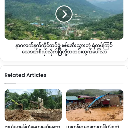
ဆုံ
တပ်ဖွဲ့
လည်း
ပြောဆိုထားတယ်လို့ သိရပါတယ်။
ဖမ်းဆီး
သွား
တဲ့
ပြီးခဲ့တဲ့ ဇူလိုင်လကုန်ပိုင်းက နမ့်ဖတ်ကာမှာရှိတဲ့
မူလတန်းကျောင်း
ရဲ
တစ်ကျောင်းကို
TNLA
မှ ကျောင်းပိတ်ဖို့
စာပို့ထားတာရှိသလို
ဇွန်လ
တပ်ကြပ်
ကလည်း ကျေးရွာအတွင်း စားသင်ကျောင်း ၄ ကျောင်းခန့်ကို ကချင်
သေဒဏ်
လွတ်လပ်ရေးတပ်မတော်
KIA
မှ ကျောင်းပိတ်ရန် စာပို့ခဲ့တာတွေရှိခဲ့
နာဂလက်နက်ကိုင်တပ်ဖွဲ့ ဖမ်းဆီးသွားတဲ့ ရဲတပ်ကြပ်
စီရင်
ပါတယ်။
လိုက်
သေဒဏ်စီရင်လိုက်ပြီလို့သတင်းထွက်ပေါ်လာ
ပြီ
လို့
ဒါကြောင့်လည်း စစ်ကောင်စီဘက်မှ ကျေးရွာအတွင်း
သတင်းထွက်
ကိုယ်ထူကိုယ်ထစနစ်နဲ့
အသင်းတော်အခြေပြုပြီးဖွင့်လှစ်ထားတဲ့
Related Articles
ပေါ်လာ
စာသင်ကျောင်းတွေကို ပိတ်ဆို့မယ်ဖြစ်ကြောင်း တုံ့ပြန်ပြောဆိုလာ
တာဖြစ်တယ်လို့ ဒေသခံတွေပြောပါတယ်။
နမ့်ဖတ်ကာကျေးရွာမှာ
တိုက်ပွဲရှိရှိ၊ မရှိရှိ
စစ်ကောင်စီတပ်မှ ပုံမှန်
လက်နက်ကြီးရမ်းတမ်းပစ်ခတ်နေတဲ့အတွက်
ထွက်ပြေးစရာနေရာမ
ရှိတဲ့ ဒေသခံပြည်သူတွေဟာ အချိန်ပြည့်စိုးရိမ်ကြောက်ရွံ့လျက်သာ
ရှိနေနေရတယ်လို့လည်း ဒေသခံတွေက
ဆိုပါတယ်။
လယ်ယာမြေထဲရွှေတူးဖော်နေတာ
ဖားကန့်မှာ ရေဘေးထပ်ကြုံရတဲ့