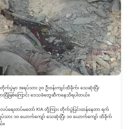
ကာတိုက်ပွဲမှာ အရပ်သား ၃၀ ဦးဝန်းကျင်ထိခိုက်၊ သေဆုံးပြီး
်သွားပြီဖြစ်ကြောင်း ဒေသခံတွေဆီကနေသိရပါတယ်။
ွတ်လပ်ရေးတပ်မတော်
KIA
တို့ကြား တိုက်ပွဲပြင်းထန်နေတာ ရက်
 အရပ်သား ၁၀ ယောက်ကျော် သေဆုံးပြီး ၁၀ ယောက်ကျော် ထိခိုက်
ယ်။