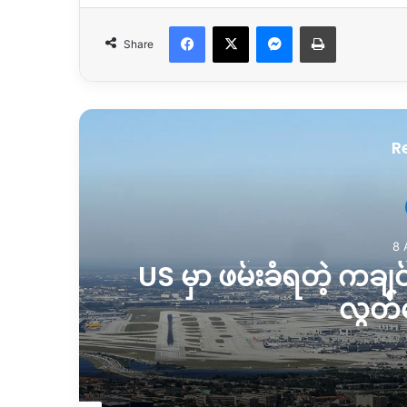
Facebook
X
Messenger
Print
Share
R
သားနှစ်ဦး ပြန်လည်
လေကြေ
ာ