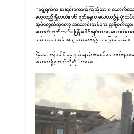
“
ရှေ့ရက်က စားရင်းကောက်ကြည့်တာ ၈ ယောက်သေတယ်
တွေလည်းရှိတယ်။ ၁၆ ရက်နေ့က လေယာဉ်နဲ့ ဗုံးထ
အုပ်တွေထဲဆိုတော့ အလောင်းတစ်ခုက ရှာဖို့ခက်သွား
ယောက်ဟုတ်တယ်။ ပြန်ပေါင်းရင်က ၁၀ ယောက်ထက
ဖတ်ကာဒေသခံ အမျိုးသားတစ်ဦးက ပြောပါတယ်။
ပြီးခဲ့တဲ့ ဇန်နဝါရီ ၁၄ ရက်နေ့ထိ စားရင်းကောက်ရသလ
ယောက်ရှိခဲ့တယ်လို့ဆိုပါတယ်။