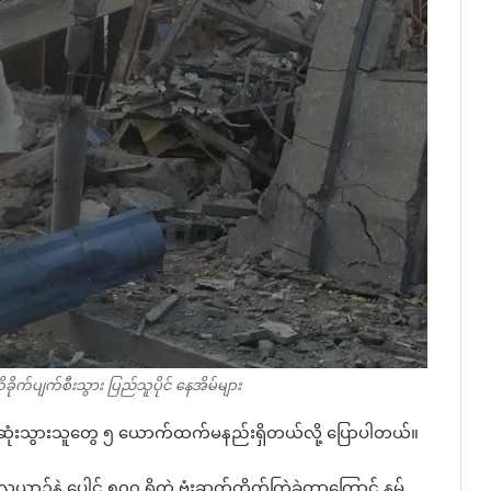
ခိုက်ပျက်စီးသွား ပြည်သူပိုင် နေအိမ်များ
သေဆုံးသွားသူတွေ ၅ ယောက်ထက်မနည်းရှိတယ်လို့ ပြောပါတယ်။
ဲ့ ပေါင် ၅၀၀ ရှိတဲ့ ဗုံးဆက်တိုက်ကြဲခဲ့တာကြောင့် နမ့်