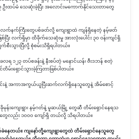
 ၃ ဦးထပ်မံ သေဆုံးခဲ့ပြီး အလောင်းမကောက်နိုင်သေးတာတွေ
 လက်နက်ကြီးတွေပစ်ခတ်လို့ ကျေးရွာထဲ ကျန်ရှိနေတဲ့ နမ့်ဖတ်
ြီး လက်ရှိမှာ ထိခိုက်သေဆုံးမှု အားလုံးပေါင်း ၃၀ ဝန်းကျင်ရှိ
က်စီးသွားပြီလို့ စုံစမ်းသိရှိရပါတယ်။
လရ ၁၂၃ တပ်စခန်းနဲ့ နီးစပ်တဲ့ မနောင်ယန်၊ ဇီးဒဘန် စတဲ့
်တိမ်းရှောင်သွားခဲ့ကြတာဖြစ်ပါတယ်။
းနဲ့ အကာအကွယ်ယူပြီးဆက်လက်ရှိနေသူတွေနဲ့ အိမ်စောင့်
 ခိုမုန်းကျေးရွာ၊ နမ့်ဂတ်နဲ့ မူဆယ်မြို့ တွေဆီ တိမ်းရှောင်နေရသ
ူတွေလည်း ၁၀၀၀ ကျော်ရှိ တယ်လို့ သိရပါတယ်။
ေတယ်။ ကျနော်တို့ကျေးရွာတွေထဲ တိမ်းရှောင်နေသူတွေ
လည်းခက်ခဲနေတယ်။ ဆိုတော့ တောထဲမှာ ရှောင်နေသူတွေက ထမင်း