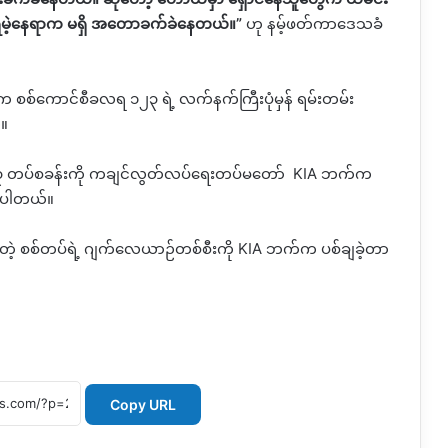
်လို့ရမဲ့နေရာက မရှိ အတောခက်ခဲနေတယ်။
”
ဟု နမ့်ဖတ်ကာဒေသခံ
 စစ်ကောင်စီခလရ ၁၂၃ ရဲ့ လက်နက်ကြီးပုံမှန် ရမ်းတမ်း
်။
၂၃ တပ်စခန်းကို ကချင်လွတ်လပ်ရေးတပ်မတော်
KIA
ဘက်က
ြစ်ပါတယ်။
ဲတဲ့ စစ်တပ်ရဲ့ ဂျက်လေယာဉ်တစ်စီးကို
KIA
ဘက်က ပစ်ချခဲ့တာ
Copy URL