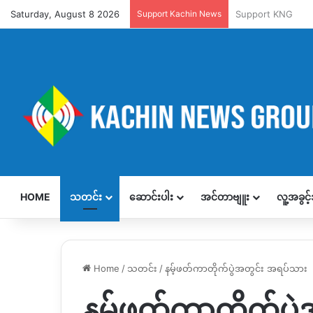
Saturday, August 8 2026
Support Kachin News
Support KNG
HOME
သတင်း
ဆောင်းပါး
အင်တာဗျူး
လူ့အခွင
Home
/
သတင်း
/
နမ့်ဖတ်ကာတိုက်ပွဲအတွင်း အရပ်သား 
နမ့်ဖတ်ကာတိုက်ပ