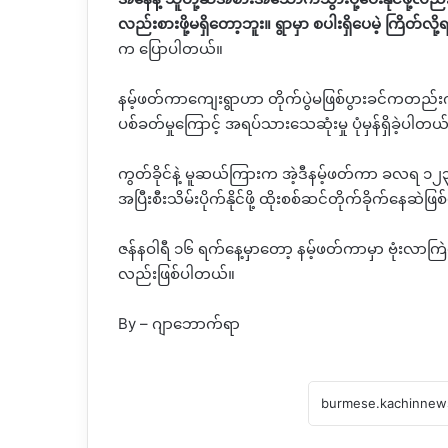
လည်းစားဖို့မရှိတော့ဘူး။ ရွာမှာ စပါးရှိပေမဲ့ ကြိတ
က ပြောပါတယ်။
နမ့်ဖတ်ကာကျေးရွာဟာ တိုက်ပွဲမဖြစ်ပွားခင်ကတည်းက
ပစ်ခတ်မှုကြောင့် အရပ်သားသေဆုံးမှု ပုံမှန်ရှိခဲ့ပါတယ
ကွတ်ခိုင်နဲ့ မူဆယ်ကြားက အဲ့ဒီနမ့်ဖတ်ကာ ခလရ ၁
အပြီးစီးသိမ်းပိုက်နိုင်ဖို့ ထိုးစစ်ဆင်တိုက်ခိုက်နေဆဲဖ
ဇန်နဝါရီ ၁၆ ရက်နေ့မှာတော့ နမ့်ဖတ်ကာမှာ ဗုံးလာကြ
လည်းဖြစ်ပါတယ်။
By – ဂျာဘောက်ရာ