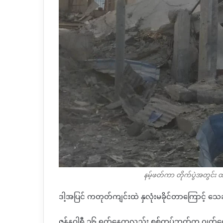
နမ့်ဖတ်ကာ တိုက်ပွဲအတွင်း ထိ
ဒါ့အပြင် ကတုတ်ကျင်းထဲ နှလုံးမခိုင်တာကြောင့် 
ဇန်နဝါရီ ၁၆ ရက်နေ့ကလည်း စစ်တပ်ဘက်က ဂျတ်လေယာဉ်န