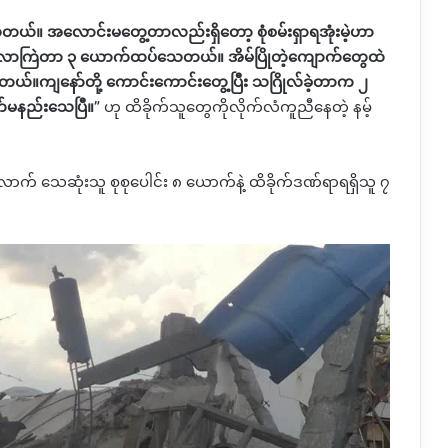
။ အလောင်းမတွေ့တာလည်းရှိတော့ စုံစမ်းရှာရအုံးမဲ့ဟာ
ပ်လာကြဲတာ ၃ ယောက်ထပ်သေတယ်။ အိမ်ပြိုတဲ့ကျောက်တွေထဲ
တယ်။ကျနော်တို့ ကောင်းကောင်းတွေ့ပြီး သဂြိုလ်ခဲ့တာက ၂
်မနည်းသေပြီ။
”
ဟု ထိခိုက်သူတွေကိုလိုက်လံကူညီနေတဲ့ နမ့်
ောက် သေဆုံးသူ စုစုပေါင်း ၈ ယောက်နဲ့ ထိခိုက်ဒဏ်ရာရရှိသူ ၇