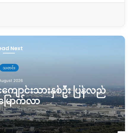
ead Next
လူ့အခွင့်အရေးချိုးဖောက်မှု
7 August 2026
ာင်း တိုက်ခိုက်ခံရတာကြောင့် အရ
ဦး ထိခိုက်၊သေဆုံးမှုရှိ