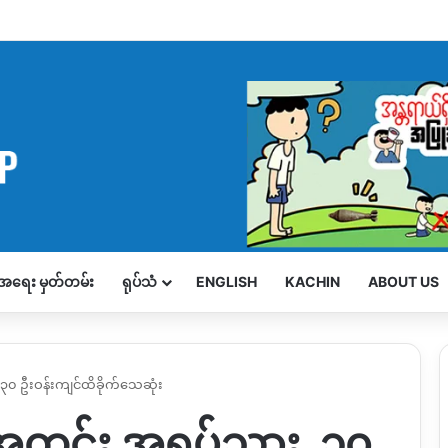
့်အရေး မှတ်တမ်း
ရုပ်သံ
ENGLISH
KACHIN
ABOUT US
၃၀ ဦးဝန်းကျင်ထိခိုက်သေဆုံး
ွဲအတွင်း အရပ်သား ၃၀