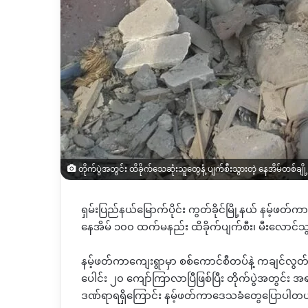
တိုက်ပွဲအတွင်း ထိခိုက်သေဆုံးသူတွေနံ့ ပျက်စီးသွားတဲ့ နေအိမ်တစ်ချို့
ရှမ်းပြည်နယ်မြောက်ပိုင်း ကွတ်ခိုင်မြို့နယ် နမ့်ဖတ်
နေအိမ် ၁၀၀ ထက်မနည်း ထိခိုက်ပျက်စီး၊ မီးလောင
နမ့်ဖတ်ကာကျေးရွာမှာ စစ်ကောင်စီတပ်နဲ့ ကချင်လ
ပေါင်း ၂၀ ကျော်ကြာလာပြီဖြစ်ပြီး တိုက်ပွဲအတွင်း
ဒဏ်ရာရရှိကြောင်း နမ့်ဖတ်ကာဒေသခံတွေပြောပါတ