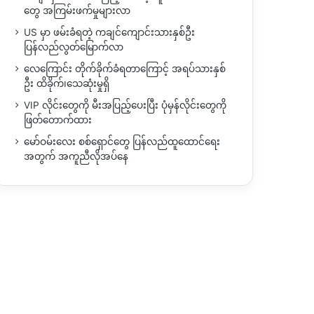
တွေ အကြမ်းဖက်မှုများလာ
US မှာ ဖမ်းခံရတဲ့ ကချင်ကျောင်းသားနှစ်ဦး
ပြန်လည်လွတ်မြောက်လာ
လေကြောင်း တိုက်ခိုက်ခံရတာကြောင့် အရပ်သားနှစ်
ဦး ထိခိုက်၊သေဆုံးမှုရှိ
VIP လိုင်းတွေကို မီးအပြည့်ပေးပြီး ပုံမှန်လိုင်းတွေကို
ဖြတ်တောက်ထား
မော်ဝမ်းလေး စစ်ရှောင်တွေ ပြန်လည်ထူထောင်ရေး
အတွက် အကူညီလိုအပ်နေ