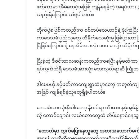
ဖတ်ကာမှာ အိမ်စောင့်အဖြစ် ကျန်နေခဲ့တဲ့ အရပ်သား
လည်းရှိကြောင်း သိရပါတယ်။
တိုက်ပွဲစဖြစ်ကတည်းက စစ်တပ်လေယာဉ်နဲ့ ဗုံးကြဲပြီး
ကာဒေသခံပြည်သူတွေ ထိခိုက်သေဆုံးမှု ဖြစ်ပွားတာဖြစ်ပ
ပြီဖြစ်ကြောင်း နဲ့ နေအိမ်အားလုံး ၁၀၀ ကျော် ထိခိုက်ပျ
ပြီးခဲ့တဲ့ ဒီဇင်ဘာလဆန်းကတည်းကစပြီး နမ့်ဖတ်ကာ ခ
ရပ်ကွက်ထဲရှိ ဒေသခံအားလုံး ဘေးလွတ်ရာဆီ ကြိုတင
ဒါပေမယ့် နမ့်ဖတ်ကာကျေးရွာထဲမှာတော့ ကတုတ်ကျင်
အဖြစ် ကျန်ရစ်ခဲ့သူတွေရှိခဲ့ပါတယ်။
ဒေသခံအားလုံးနီးပါးတော့ နီးစပ်ရာ တီးမား၊ နမ့်အွမ်နဲ့
လို တောင်ချောင်၊ လယ်တောတွေထဲ တိမ်းရှောင်နေသ
“
တောထဲမှာ ထွက်ပြေးနေသူတွေ အစားအသောက်ခက်ခဲန
အနေနဲ့ သူတို့ဆီအစားအသောက်သွားပို့ပေးနိုင်ဖို့