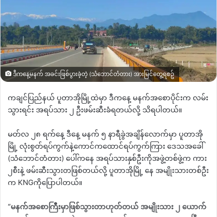
ဒီကနေ့မနက် အခင်းဖြစ်ပွားခဲ့တဲ့ (သံဘောင်တံတား) အားမြင်တွေ့ရစဥ်
ကချင်ပြည်နယ် ပူတာအိုမြို့ထဲမှာ ဒီကနေ့ မနက်အစောပိုင်းက လမ်း
သွားရင်း အရပ်သား ၂ ဦးဖမ်းဆီးခံရတယ်လို့ သိရပါတယ်။
မတ်လ ၂၈ ရက်နေ့ ဒီနေ့ မနက် ၅ နာရီခွဲအချိန်လောက်မှာ ပူတာအို
မြို့ လုံးစွတ်ရပ်ကွက်နဲ့ကောင်ကထောင်ရပ်ကွက်ကြား ဒေသအခေါ်
(
သံဘောင်တံတား
)
ပေါ်ကနေ အရပ်သားနှစ်ဦးကိုအဖွဲ့တစ်ဖွဲ့က ကား
၂စီးနဲ့ ဖမ်းဆီးသွားတဖြစ်တယ်လို့ ပူတာအိုမြို့ နေ အမျိုးသားတစ်ဦး
က
KNG
ကိုပြောပါတယ်။
“
မနက်အစောကြီးမှာဖြစ်သွားတာဟုတ်တယ် အမျိုးသား ၂ ယောက်