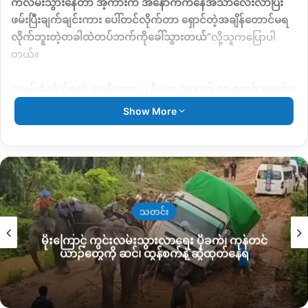
ကလမ်းသွားနေတာ အဲ့ကားက အနောက်ကနေအသာလေးလာပြီး
ဖမ်းပြီးချက်ချင်းကား ပေါ်တင်လိုက်တာ ရှောင်တဲ့အချိန်တောင်မရ
လိုက်ဘူးတဲ့တခါထဲတပ်ဘက်ကိုခေါ်သွားတယ်
”
လို့သူကပြောပါ
တယ်။
အဖမ်းခံလိုက်ရတဲ့ အမျိုးသား ၂ ဦးဟာ အသက် ၃၀ ကျော်အရွယ်ခ
န့်ရှိတဲ့အမျိုးသားတွေလို့သိရပြီး ဘယ်သူသယ်ဝါတွေဖြစ်တယ်ဆို
Show More
တာကိုတော့အတည်ပြုနေဆဲ ဖြစ်ပါတယ်။
ဒေသခံတွေကတော့ အဲ့ဒီအမျိုးသား ၂ ဦးကို စစ်ကောင်စီတပ်က
ဖမ်းဆီးသွားတာဖြစ်နိုင်တယ်လို့ ပြောဆိုနေကြပေမယ့်
KNG
က
သီးခြားအတည်ပြုနိုင်တာ မရှိသေးပါဘူး။
သတင်း
“
အဲ့သတင်းက အရမ်းပျံ့နေပြီတချို့တွေလည်းကြောက်နေကြတာ
မိုးကြောင့် ကွင်းလမ်းသွားလာရေး ပိုခက်၊ ကုန်တင်
သားရှိတဲ့မိဘတွေက ပြောတာကတော့စစ်သားတွေပဲဖမ်းသွားတာ
ယာဉ်တွေကို ဆင်၊ ထွန်စက်နဲ့ ဆွဲထုတ်နေရ
ဖြစ်နိုင်တယ်တဲ့ပြောကြတယ် တပ်ဘက်ကိုခေါ်သွားတာခက်တာက
အစောကြီးဆိုတော့ ကားကိုကောင်းကောင်းမမြင်လိုက်ကြဘူးစစ်
ကားလားအရပ်ကားလားဆိုတာ မြူကနည်းနည်းထူနေတာ အဲ့အနီး