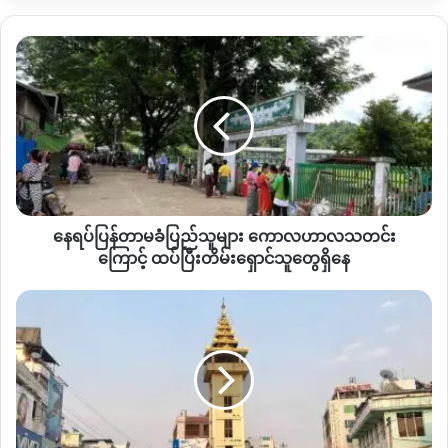
ပတ်လည် ပေ ၁၀၀၀ ကျော်ဝန်းကျင်လောက်က အိမ်မရှိဘူးလေ
”
လို့
ပူတာအိုမြို့ ကောင်ကထောင်ရပ်ကွက်နေအမျိုးသားတစ်ဦးက ပြော
နေရပ်
ပါတယ်။
ပြန်
တာ
ဒီက နေ့ အရပ်သား ၂ဦးကို ဖမ်းဆီးသွားတဲ့နေရာဟာ ကောင်က
မ
ခံ
ထောင်နဲ့လုံးစွတ်ကြား လယ်တောစပ်မှာဖြစ်သွားတာဖြစ်ပြီး အနီး
ပြည်
ဝန်းကျင် ပေ ၂၀၀၀ ဝန်းကျင်လောက်က လူနေအိမ်တွေမရှိတာ
သူများ ကော
ကြောင့် ဘယ်အဖွဲ့က ဖမ်းသွားတယ်ဆို အတိအကျသိရှိိဖို့ခက်ခဲနေ
လဟာ
တယ်လို့ ဒေသခံတွေကဆိုပါတယ်။
လ
နေရပ်ပြန်တာမခံပြည်သူများ ကောလဟာလသတင်း
သတင်း
ပူတာအိုမြို့ပေါ်မှာ မတ်လ ၂၆ ရက်နေ့ညကလည်း လေယာဥ်
ကြောင့် ထပ်
ကြောင့် ထပ်ပြီးတိမ်းရှောင်သူတွေရှိနေ
ပြီး
ရပ်ကွက်မှာ လူငယ် ၂ ဦးကိုစစ်ကောင်စီတပ်က ဖမ်းဆီးခေါ်
တိမ်းရှောင်
မူ
ဆောင်သွားပြီး ရှေ့ရက်တွေမှာလည်း ဒုတ္တန်ရပ်ကွက်မှာလူငယ်
သူ
ဆယ်
အချို့ စစ်ကောင်စီတပ်က ဖမ်းဆီးသွားတာမျိုးရှိနေတယ်လို့ ဒေသခံ
တွေ
က
တွေကဆိုပါတယ်။
ရှိ
ကျား
နေ
ဖြန့်
လုပ်ငန်း
ယခုရက်ပိုင်း ပူတာအိုမြို့ပေါ်မှာ လူငယ်တွေဖမ်းဆီးခံနေရတဲ့
တွေ
သတင်းဆက်တိုက်ထွက်ပေါ်နေတာကြောင့် မိဘတွေဟာ
ဝင်