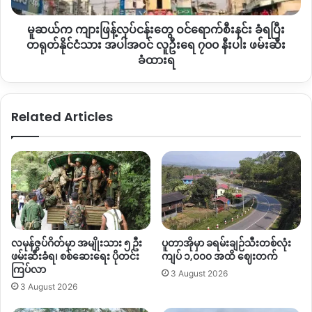
အရွယ်ရောက်တဲ့သားသမီးတွေကို စစ်တပ်နဲ့ဘေးလွတ်ရာ ကျေးရွာ
ရောက်
တွေဘက်နဲ့ လယ်ခင်းတဲတွေမှာ ပြောင်းရွေ့ခိုင်းထားရမျိုးရှိနေတယ်
မူဆယ်က ကျားဖြန့်လုပ်ငန်းတွေ ဝင်ရောက်စီးနင်း ခံရပြီး
စီးနင်း
လို့သိရပါတယ်။
ခံ
တရုတ်နိုင်ငံသား အပါအဝင် လူဦးရေ ၇၀၀ နီးပါး ဖမ်းဆီး
ရ
ခံထားရ
ပြီး
By – Zaw Zaw
တရုတ်
နိုင်ငံသား
Related Articles
အပါအဝင်
လူဦးရေ
Copy URL
၇၀၀
နီးပါး
ဖမ်းဆီး
ခံထား
ရ
လမုန်ဇွပ်ဂိတ်မှာ အမျိုးသား ၅ ဦး
ပူတာအိုမှာ ခရမ်းချဉ်သီးတစ်လုံး
ဖမ်းဆီးခံရ၊ စစ်ဆေးရေး ပိုတင်း
ကျပ် ၁,၀၀၀ အထိ ဈေးတက်
ကြပ်လာ
3 August 2026
3 August 2026