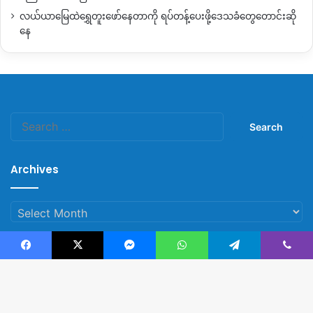
လယ်ယာမြေထဲရွှေတူးဖော်နေတာကို ရပ်တန့်ပေးဖို့ဒေသခံတွေတောင်းဆို
နေ
Search
for:
Archives
Archives
Facebook
X
Messenger
WhatsApp
Telegram
Viber
© Copyright 2023, All Rights Reserved |
Kachin News Group