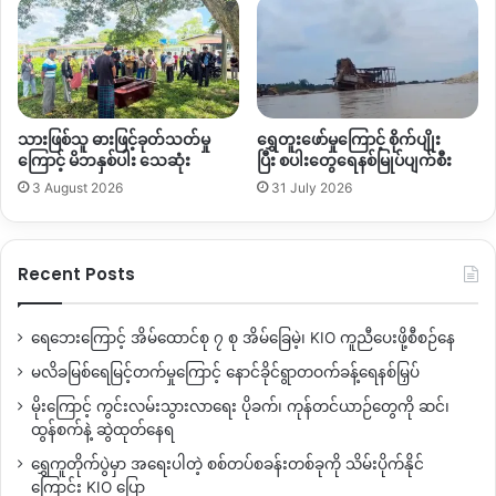
သားဖြစ်သူ ဓားဖြင့်ခုတ်သတ်မှု
ရွှေတူးဖော်မှုကြောင့် စိုက်ပျိုး
ကြောင့် မိဘနှစ်ပါး သေဆုံး
ပြီး စပါးတွေရေနစ်မြုပ်ပျက်စီး
3 August 2026
31 July 2026
Recent Posts
ရေဘေးကြောင့် အိမ်ထောင်စု ၇ စု အိမ်ခြေမဲ့၊ KIO ကူညီပေးဖို့စီစဉ်နေ
မလိခမြစ်ရေမြင့်တက်မှုကြောင့် နောင်ခိုင်ရွာတဝက်ခန့်ရေနစ်မြှပ်
မိုးကြောင့် ကွင်းလမ်းသွားလာရေး ပိုခက်၊ ကုန်တင်ယာဉ်တွေကို ဆင်၊
ထွန်စက်နဲ့ ဆွဲထုတ်နေရ
ရွှေကူတိုက်ပွဲမှာ အရေးပါတဲ့ စစ်တပ်စခန်းတစ်ခုကို သိမ်းပိုက်နိုင်
ကြောင်း KIO ပြော